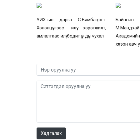
УИХ-ын дарга С.Бямбацогт:
Байнгын
Хэлэлцүүлгээс илүү хэрэгжилт,
М.Мандха
амлалтаас илүү бодит үр дүн чухал
Академий
хүлээн авч 
Хадгалах