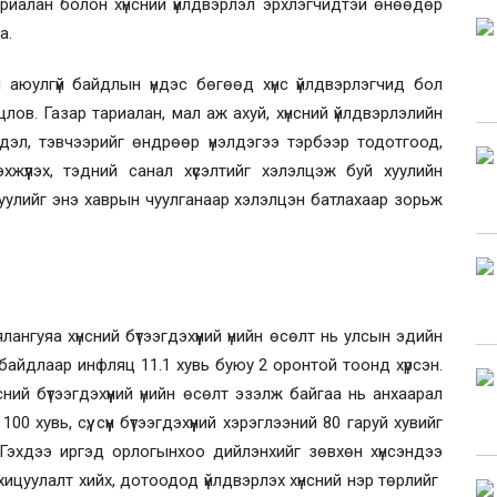
риалан болон хүнсний үйлдвэрлэл эрхлэгчидтэй өнөөдөр
а.
ий аюулгүй байдлын үндэс бөгөөд хүнс үйлдвэрлэгчид бол
ов. Газар тариалан, мал аж ахуй, хүнсний үйлдвэрлэлийн
эл, тэвчээрийг өндрөөр үнэлдэгээ тэрбээр тодотгоод,
жүүлэх, тэдний санал хүсэлтийг хэлэлцэж буй хуулийн
 хуулийг энэ хаврын чуулганаар хэлэлцэн батлахаар зорьж
лангуяа хүнсний бүтээгдэхүүний үнийн өсөлт нь улсын эдийн
байдлаар инфляц 11.1 хувь буюу 2 оронтой тоонд хүрсэн.
нсний бүтээгдэхүүний үнийн өсөлт эзэлж байгаа нь анхаарал
хувь, сүү, сүүн бүтээгдэхүүний хэрэглээний 80 гаруй хувийг
эхдээ иргэд орлогынхоо дийлэнхийг зөвхөн хүнсэндээ
хицуулалт хийх, дотоодод үйлдвэрлэх хүнсний нэр төрлийг