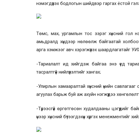
нэмэгдүүлэх бодлогын шийдвэр гаргах ёстой гэл
Төмс, мах, ургамлын тос зэрэг хүнсний гол н
амьдралд хүндээр нөлөөлж байгаатай холбоот
арга хэмжээг авч хэрэгжүүлэх шаардлагатайг УИ
-Тариалалт ид хийгдэж байгаа энэ үед тариа
тасралтгүй нийлүүлэлтийг хангах;
-Улирлын хамааралтай хүнсний үнийн савлагааг 
агуулах барьж буй аж ахуйн нэгжүүдээ хөнгөлөл
-Түрээсгүй өргөтгөсөн худалдааны цэгүүдийг 
үнээр хүнсний бүтээгдэхүүн хүргэх менежментийг х