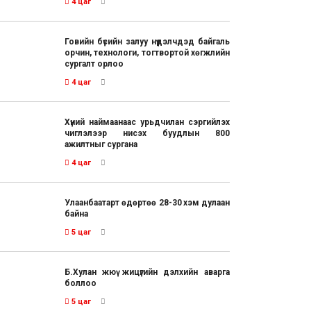
4 цаг
Говийн бүсийн залуу нүүдэлчдэд байгаль
орчин, технологи, тогтвортой хөгжлийн
сургалт орлоо
4 цаг
Хүний наймаанаас урьдчилан сэргийлэх
чиглэлээр нисэх буудлын 800
ажилтныг сургана
4 цаг
Улаанбаатарт өдөртөө 28-30 хэм дулаан
байна
5 цаг
Б.Хулан жюү жицүгийн дэлхийн аварга
боллоо
5 цаг