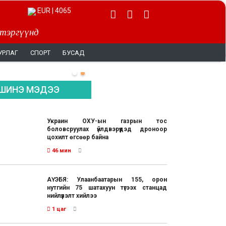
EUR | 4065
 тэргүүнд
УРЛАГ
СПОРТ
БУСАД
ШИНЭ МЭДЭЭ
Украин ОХУ-ын газрын тос
боловсруулах үйлдвэрүүдэд дроноор
цохилт өгсөөр байна
46 мин
АҮЭБЯ: Улаанбаатарын 155, орон
нутгийн 75 шатахуун түгээх станцад
нийлүүлэлт хийлээ
1 цаг