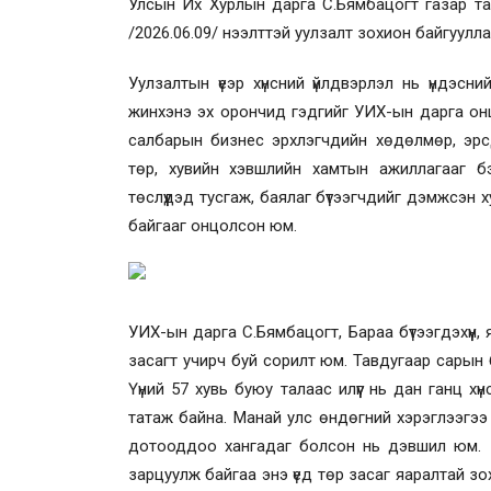
Улсын Их Хурлын дарга С.Бямбацогт газар та
/2026.06.09/ нээлттэй уулзалт зохион байгуулла
Уулзалтын үеэр хүнсний үйлдвэрлэл нь үндэсн
жинхэнэ эх орончид гэдгийг УИХ-ын дарга онцл
салбарын бизнес эрхлэгчдийн хөдөлмөр, эрсд
төр, хувийн хэвшлийн хамтын ажиллагааг бэх
төслүүдэд тусгаж, баялаг бүтээгчдийг дэмжсэн
байгааг онцолсон юм.
УИХ-ын дарга С.Бямбацогт, Бараа бүтээгдэхүүн, я
засагт учирч буй сорилт юм. Тавдугаар сарын 
Үүний 57 хувь буюу талаас илүүг нь дан ганц хү
татаж байна. Манай улс өндөгний хэрэглээгээ 100 
дотооддоо хангадаг болсон нь дэвшил юм. Г
зарцуулж байгаа энэ үед төр засаг яаралтай зо