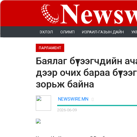
ЭХЛЭЛ
ОЛИМП
ИЗРАИЛ-ГАЗЫН ДАЙН
УК
ПАРЛАМЕНТ
Баялаг бүтээгчдийн ач
дээр очих бараа бүтээг
зорьж байна
NEWSWIRE.MN
2026-06-09