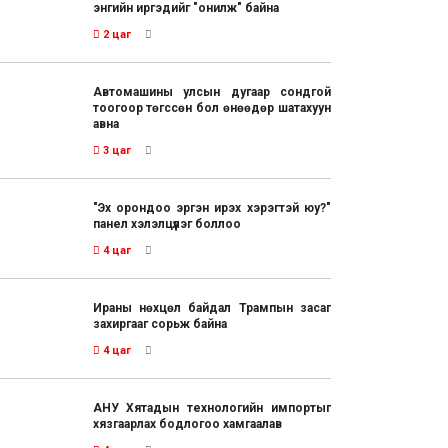
энгийн иргэдийг "онилж" байна
2 цаг
Автомашины улсын дугаар сондгой
тоогоор төгссөн бол өнөөдөр шатахуун
авна
3 цаг
"Эх орондоо эргэн ирэх хэрэгтэй юу?"
панел хэлэлцүүлэг боллоо
4 цаг
Ираны нөхцөл байдал Трампын засаг
захиргааг сорьж байна
4 цаг
АНУ Хятадын технологийн импортыг
хязгаарлах бодлогоо хамгаалав