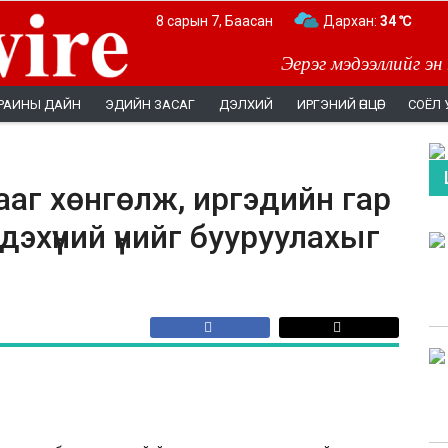
8 сарын 7, Баасан
Дархан:
34 ℃
Эерэг мэдээллийг эн
РАИНЫ ДАЙН
ЭДИЙН ЗАСАГ
ДЭЛХИЙ
ИРГЭНИЙ ӨНЦӨГ
СОЁЛ 
ааг хөнгөлж, иргэдийн гар
дэхүүний үнийг бууруулахыг