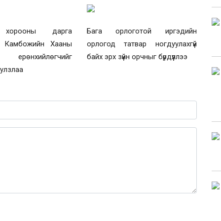
 хорооны дарга
Бага орлоготой иргэдийн
й Камбожийн Хааны
орлогод татвар ногдуулахгүй
н ерөнхийлөгчийг
байх эрх зүйн орчныг бүрдүүллээ
уулзлаа
0 / 1000