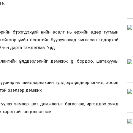
ээ.
эрийн бүтээгдэхүүний үнийн өсөлт нь өрхийн өдөр тутмын
ойгоор үнийн өсөлтийг бууруулахад чиглэсэн тодорхой
Х-ын дарга тэмдэглэв. Үүнд:
лангийн үйлдвэрлэлийг дэмжиж, үр, бордоо, шатахууны
сууриар нь шийдвэрлэхийн тулд хүнс үйлдвэрлэгчид, зоорь
ттэй зээлээр дэмжих;
байгуулах замаар шат дамжлагыг багасгаж, иргэддээ хямд
ийх хэрэгтэйг онцолсон юм.