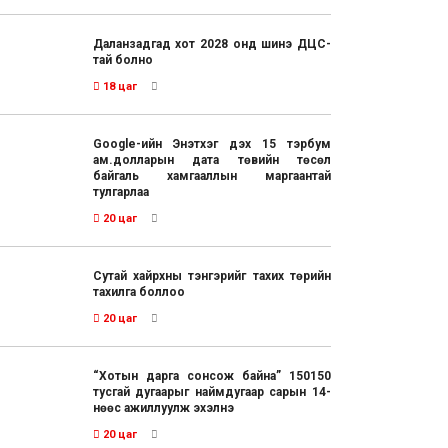
Даланзадгад хот 2028 онд шинэ ДЦС-
тай болно
18 цаг
Google-ийн Энэтхэг дэх 15 тэрбум
ам.долларын дата төвийн төсөл
байгаль хамгааллын маргаантай
тулгарлаа
20 цаг
Сутай хайрхны тэнгэрийг тахих төрийн
тахилга боллоо
20 цаг
“Хотын дарга сонсож байна” 150150
тусгай дугаарыг наймдугаар сарын 14-
нөөс ажиллуулж эхэлнэ
20 цаг