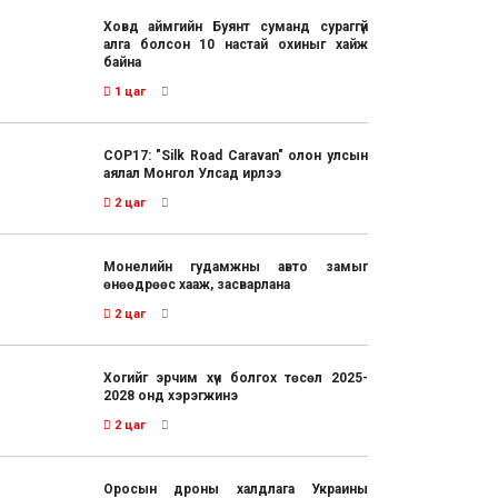
Ховд аймгийн Буянт суманд сураггүй
алга болсон 10 настай охиныг хайж
байна
1 цаг
COP17: "Silk Road Caravan" олон улсын
аялал Монгол Улсад ирлээ
2 цаг
Монелийн гудамжны авто замыг
өнөөдрөөс хааж, засварлана
2 цаг
Хогийг эрчим хүч болгох төсөл 2025-
2028 онд хэрэгжинэ
2 цаг
Оросын дроны халдлага Украины