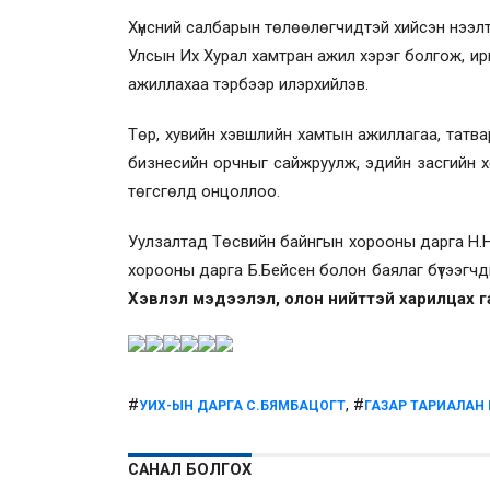
Хүнсний салбарын төлөөлөгчидтэй хийсэн нээлт
Улсын Их Хурал хамтран ажил хэрэг болгож, иргэ
ажиллахаа тэрбээр илэрхийлэв.
Төр, хувийн хэвшлийн хамтын ажиллагаа, татв
бизнесийн орчныг сайжруулж, эдийн засгийн х
төгсгөлд онцоллоо.
Уулзалтад Төсвийн байнгын хорооны дарга Н.На
хорооны дарга Б.Бейсен болон баялаг бүтээгч
Хэвлэл мэдээлэл, олон нийттэй харилцах г
#
, #
УИХ-ЫН ДАРГА С.БЯМБАЦОГТ
ГАЗАР ТАРИАЛАН 
САНАЛ БОЛГОХ