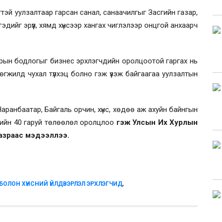
тэй уулзалтаар гарсан санал, санаачилгыг Засгийн газар,
дийг эрүүл, хямд хүнсээр хангах чиглэлээр онцгой анхаарч
арын бодлогыг бизнес эрхлэгчдийн оролцоотой гаргах нь
өгжилд чухал түлхэц болно гэж үзэж байгаагаа уулзалтын
ранбаатар, Байгаль орчин, хүнс, хөдөө аж ахуйн байнгын
дийн 40 гаруй төлөөлөл оролцлоо
гэж Улсын Их Хурлын
азраас мэдээллээ.
,
БОЛОН ХҮНСНИЙ ҮЙЛДВЭРЛЭЛ ЭРХЛЭГЧИД