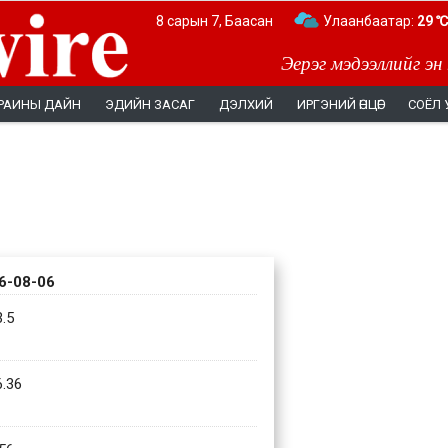
8 сарын 7, Баасан
Дархан:
Улаанбаатар:
34 ℃
29 ℃
Эерэг мэдээллийг эн
РАИНЫ ДАЙН
ЭДИЙН ЗАСАГ
ДЭЛХИЙ
ИРГЭНИЙ ӨНЦӨГ
СОЁЛ 
6-08-06
.5
.36