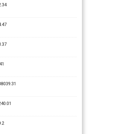
.34
.47
.37
41
88039.31
240.01
.2