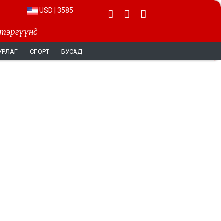
EUR | 4065
 тэргүүнд
УРЛАГ
СПОРТ
БУСАД