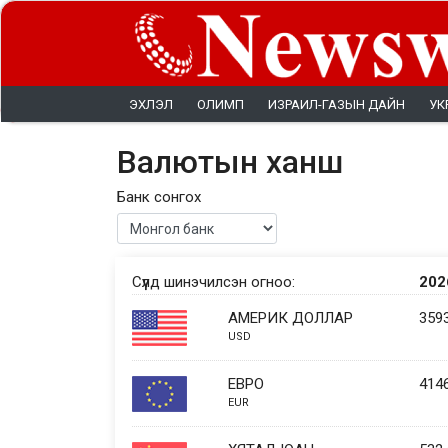
ЭХЛЭЛ
ОЛИМП
ИЗРАИЛ-ГАЗЫН ДАЙН
УК
Валютын ханш
Банк сонгох
Сүүлд шинэчилсэн огноо:
202
АМЕРИК ДОЛЛАР
3593
USD
EВРО
4146
EUR