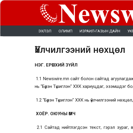
ЭХЛЭЛ
ОЛИМП
ИЗРАИЛ-ГАЗЫН ДАЙН
УК
Үйлчилгээний нөхцөл
НЭГ. ЕРӨНХИЙ ЗҮЙЛ
1.1 Newswire.mn сайт болон сайтад агуулагдаж 
нь "Бүрэн Түшиглэн" ХХК хариуцдаг, эзэмшдэг бо
1.2 "Бүрэн Түшиглэн" ХХК нь үйлчилгээний нөхцөл
ХОЁР. ОЮУНЫ ӨМЧ
2.1 Сайтад нийтлэгдсэн текст, гэрэл зураг,