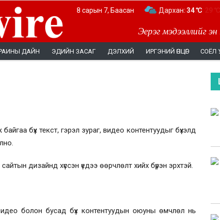
8 сарын 7, Баасан
Дархан:
34 ℃
Эерэг мэдээллийг эн
РАИНЫ ДАЙН
ЭДИЙН ЗАСАГ
ДЭЛХИЙ
ИРГЭНИЙ ӨНЦӨГ
СОЁЛ 
байгаа бүх текст, гэрэл зураг, видео контентуудыг бүхэлд
лно.
, сайтын дизайнд хүссэн үедээ өөрчлөлт хийх бүрэн эрхтэй.
 видео болон бусад бүх контентуудын оюуны өмчлөл нь