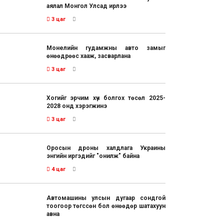
аялал Монгол Улсад ирлээ
3 цаг
Монелийн гудамжны авто замыг
өнөөдрөөс хааж, засварлана
3 цаг
Хогийг эрчим хүч болгох төсөл 2025-
2028 онд хэрэгжинэ
3 цаг
Оросын дроны халдлага Украины
энгийн иргэдийг "онилж" байна
4 цаг
Автомашины улсын дугаар сондгой
тоогоор төгссөн бол өнөөдөр шатахуун
авна