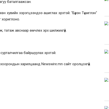
гуу баталгаажсан.
өн хувийн хэрэгцээндээ ашиглах эрхтэй. "Бүрэн Түшиглэн"
 хориглоно.
ж, татаж авснаар өмчлөх эрх шилжихгүй.
сурталчилгаа байршуулах эрхтэй.
 хоорондын харилцаанд Newswire.mn сайт оролцохгүй.