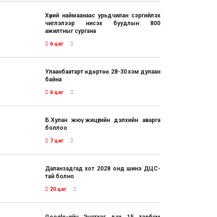
Хүний наймаанаас урьдчилан сэргийлэх
чиглэлээр нисэх буудлын 800
ажилтныг сургана
6 цаг
Улаанбаатарт өдөртөө 28-30 хэм дулаан
байна
6 цаг
Б.Хулан жюү жицүгийн дэлхийн аварга
боллоо
7 цаг
Даланзадгад хот 2028 онд шинэ ДЦС-
тай болно
20 цаг