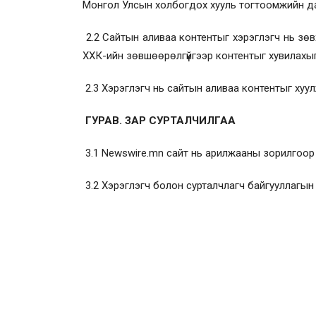
Монгол Улсын холбогдох хууль тогтоомжийн да
2.2 Сайтын аливаа контентыг хэрэглэгч нь зөвх
ХХК-ийн зөвшөөрөлгүйгээр контентыг хувилахыг
2.3 Хэрэглэгч нь сайтын аливаа контентыг хуул
ГУРАВ. ЗАР СУРТАЛЧИЛГАА
3.1 Newswire.mn сайт нь арилжааны зорилгоор 
3.2 Хэрэглэгч болон сурталчлагч байгууллагын