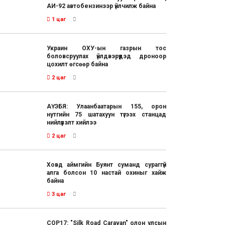
АИ-92 автобензинээр үйлчилж байна
1 цаг
Украин ОХУ-ын газрын тос
боловсруулах үйлдвэрүүдэд дроноор
цохилт өгсөөр байна
2 цаг
АҮЭБЯ: Улаанбаатарын 155, орон
нутгийн 75 шатахуун түгээх станцад
нийлүүлэлт хийлээ
2 цаг
Ховд аймгийн Буянт суманд сураггүй
алга болсон 10 настай охиныг хайж
байна
3 цаг
COP17: "Silk Road Caravan" олон улсын