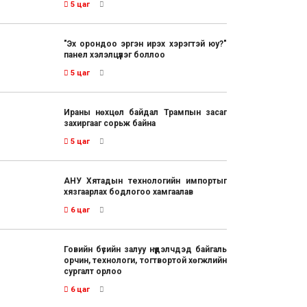
5 цаг
"Эх орондоо эргэн ирэх хэрэгтэй юу?"
панел хэлэлцүүлэг боллоо
5 цаг
Ираны нөхцөл байдал Трампын засаг
захиргааг сорьж байна
5 цаг
АНУ Хятадын технологийн импортыг
хязгаарлах бодлогоо хамгаалав
6 цаг
Говийн бүсийн залуу нүүдэлчдэд байгаль
орчин, технологи, тогтвортой хөгжлийн
сургалт орлоо
6 цаг