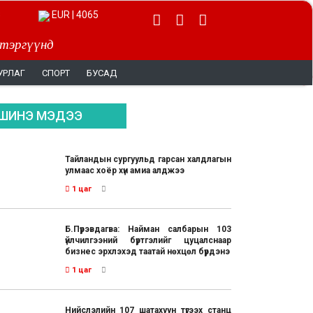
EUR | 4065
 тэргүүнд
УРЛАГ
СПОРТ
БУСАД
ШИНЭ МЭДЭЭ
Тайландын сургуульд гарсан халдлагын
улмаас хоёр хүн амиа алджээ
1 цаг
Б.Пүрэвдагва: Найман салбарын 103
үйлчилгээний бүртгэлийг цуцалснаар
бизнес эрхлэхэд таатай нөхцөл бүрдэнэ
1 цаг
Нийслэлийн 107 шатахуун түгээх станц