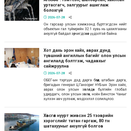
уртасгагч, залгуурыг ашиглаж
болохгүй
2026-07-28
Он гарсаар улсын хэмжээнд бүртгэгдсэн нийт
объектын гал түймрийн 32.1 хувь нь цахилгааны
аюулгүй байдал зөрчигдсөнөөс үүдэлтэй байна.
Хот дахь эрэн хайх, аврах дунд
түвшний ангиллын багийг олон улсын
ангилалд бэлтгэж, чадавхыг
сайжруулна
2026-07-28
ОБЕГ-ын тэргүүн дэд дарга бөгөөд штабын дарга,
бригадын генерал Ц.Ганзориг НҮБ-ын Эрэн хайх,
аврах олон улсын зөвлөлдөх бүлгийн глобал
удирдагч, олон улсын зөвлөх, ноён Винстон Чаныг
хүлээн авч уулзаж, мэдээлэл солилцлоо.
Хөвсгөл нуурт живсэн 25 тээврийн
хэрэгслийг татан гаргаж, 80 тн
шатахууныг аюулгүй болгов