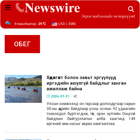
Эерэг мэдээллийг эн тэргүүнд
Улаанбаатар:
29 ℃
USD | 3585
ОБЕГ
Хөдөлгөөнт болон завьт эргүүлүүд
иргэдийн аюулгүй байдлыг ханган
ажиллаж байна
2026-07-31
Улсын хэмжээнд он гарсаар долоодугаар сарын
30-ны өдрийн байдлаар усны ослын 92 удаагийн
тохиолдол бүртгэгдэж, төв, орон нутгийн Онцгой
байдлын байгууллагын алба хаагчид 149
иргэний амь насыг авран хамгааллаа.