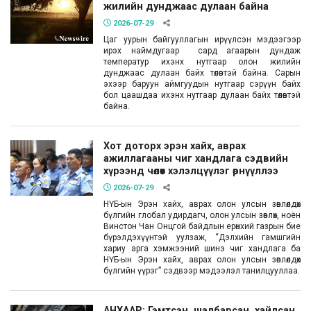
жилийн дунджаас дулаан байна
2026-07-29
Цаг уурын байгууллагын ирүүлсэн мэдээгээр
ирэх наймдугаар сард агаарын дундаж
температур ихэнх нутгаар олон жилийн
дунджаас дулаан байх төлөвтэй байна. Сарын
эхээр баруун аймгуудын нутгаар сэрүүн байх
бол цаашдаа ихэнх нутгаар дулаан байх төлөвтэй
байна.
Хот доторх эрэн хайх, аврах
ажиллагааны чиг хандлага сэдвийн
хүрээнд чөлөөт хэлэлцүүлэг өрнүүллээ
2026-07-29
НҮБ-ын Эрэн хайх, аврах олон улсын зөвлөлдөх
бүлгийн глобал удирдагч, олон улсын зөвлөх, ноён
Винстон Чан Онцгой байдлын ерөнхий газрын бие
бүрэлдэхүүнтэй уулзаж, “Дэлхийн гамшгийн
хариу арга хэмжээний шинэ чиг хандлага ба
НҮБ-ын Эрэн хайх, аврах олон улсын зөвлөлдөх
бүлгийн үүрэг” сэдвээр мэдээлэл танилцууллаа.
АНХААР: Гэмтсэн, шалбарсан, хайлсан