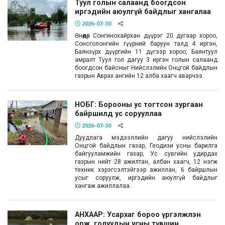
Туул голын салаанд боогдсон
иргэдийн аюулгүй байдлыг хангалаа
2026-07-30
Өнөөдөр Сонгинохайрхан дүүрэг 20 дугаар хороо,
Сонсголонгийн гүүрний баруун талд 4 иргэн,
Баянзүрх дүүргийн 11 дүгээр хороо, Баянтуул
амралт Туул гол дагуу 3 иргэн голын салаанд
боогдсон байсныг Нийслэлийн Онцгой байдлын
газрын Аврах ангийн 12 алба хаагч аварчээ.
НОБГ: Борооны ус тогтсон зургаан
байршилд ус сорууллаа
2026-07-30
Дуудлага мэдээллийн дагуу нийслэлийн
Онцгой байдлын газар, Геодизи усны барилга
байгууламжийн газар, Ус сувгийн удирдах
газрын нийт 28 ажилтан, албан хаагч, 12 нэгж
техник хэрэгсэлтэйгээр ажиллан, 6 байршлын
усыг соруулж, иргэдийн аюулгүй байдлыг
хангаж ажиллалаа.
АНХААР: Усархаг бороо үргэлжлэн
орж, голуудын усны түвшин