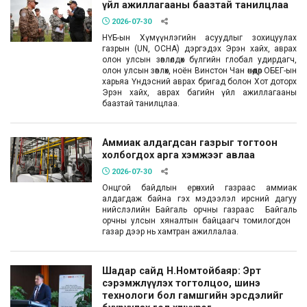
үйл ажиллагааны баазтай танилцлаа
2026-07-30
НҮБ-ын Хүмүүнлэгийн асуудлыг зохицуулах
газрын (UN, OCHA) дэргэдэх Эрэн хайх, аврах
олон улсын зөвлөлдөх бүлгийн глобал удирдагч,
олон улсын зөвлөх, ноён Винстон Чан өнөөдөр ОБЕГ-ын
харьяа Үндэсний аврах бригад болон Хот доторх
Эрэн хайх, аврах багийн үйл ажиллагааны
баазтай танилцлаа.
Аммиак алдагдсан газрыг тогтоон
холбогдох арга хэмжээг авлаа
2026-07-30
Онцгой байдлын ерөнхий газраас аммиак
алдагдаж байна гэх мэдээлэл ирсний дагуу
нийслэлийн Байгаль орчны газраас Байгаль
орчны улсын хяналтын байцаагч томилогдон
газар дээр нь хамтран ажиллалаа.
Шадар сайд Н.Номтойбаяр: Эрт
сэрэмжлүүлэх тогтолцоо, шинэ
технологи бол гамшгийн эрсдэлийг