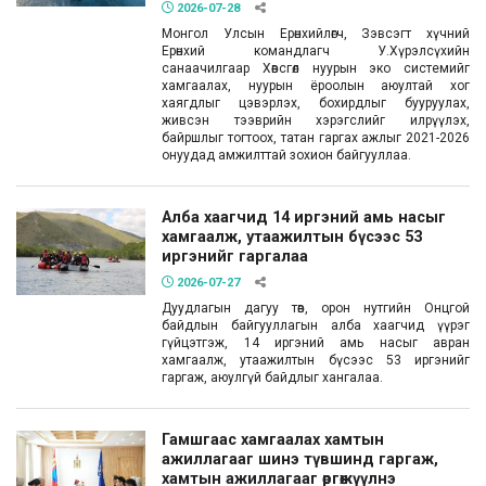
2026-07-28
Монгол Улсын Ерөнхийлөгч, Зэвсэгт хүчний
Ерөнхий командлагч У.Хүрэлсүхийн
санаачилгаар Хөвсгөл нуурын эко системийг
хамгаалах, нуурын ёроолын аюултай хог
хаягдлыг цэвэрлэх, бохирдлыг бууруулах,
живсэн тээврийн хэрэгслийг илрүүлэх,
байршлыг тогтоох, татан гаргах ажлыг 2021-2026
онуудад амжилттай зохион байгууллаа.
Алба хаагчид 14 иргэний амь насыг
хамгаалж, утаажилтын бүсээс 53
иргэнийг гаргалаа
2026-07-27
Дуудлагын дагуу төв, орон нутгийн Онцгой
байдлын байгууллагын алба хаагчид үүрэг
гүйцэтгэж, 14 иргэний амь насыг авран
хамгаалж, утаажилтын бүсээс 53 иргэнийг
гаргаж, аюулгүй байдлыг хангалаа.
Гамшгаас хамгаалах хамтын
ажиллагааг шинэ түвшинд гаргаж,
хамтын ажиллагааг өргөжүүлнэ