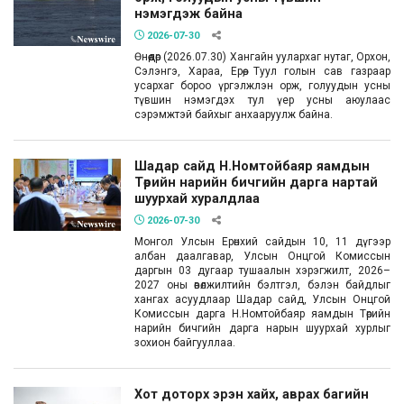
нэмэгдэж байна
2026-07-30
Өнөөдөр (2026.07.30) Хангайн уулархаг нутаг, Орхон,
Сэлэнгэ, Хараа, Ерөө, Туул голын сав газраар
усархаг бороо үргэлжлэн орж, голуудын усны
түвшин нэмэгдэх тул үер усны аюулаас
сэрэмжтэй байхыг анхааруулж байна.
Шадар сайд Н.Номтойбаяр яамдын
Төрийн нарийн бичгийн дарга нартай
шуурхай хуралдлаа
2026-07-30
Монгол Улсын Ерөнхий сайдын 10, 11 дүгээр
албан даалгавар, Улсын Онцгой Комиссын
даргын 03 дугаар тушаалын хэрэгжилт, 2026–
2027 оны өвөлжилтийн бэлтгэл, бэлэн байдлыг
хангах асуудлаар Шадар сайд, Улсын Онцгой
Комиссын дарга Н.Номтойбаяр яамдын Төрийн
нарийн бичгийн дарга нарын шуурхай хурлыг
зохион байгууллаа.
Хот доторх эрэн хайх, аврах багийн