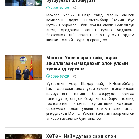
бууруулах гол хөшүүрэг
2026-07-29
Монгол Улсын Шадар сайд, Улсын онцгой
комиссын дарга Н.Номтойбаяр “Азийн бүс
нутгийн хүрээлэн буй орчны аюул: Болзошгүй
аюул, эрсдэлийг даван туулах чадавхыг
бэхжүүлэх нь” сэдэвт олон улсын эрдэм
шинжилгээний II хуралд оролцлоо.
Монгол Улсын эрэн хайх, аврах
ажиллагааны чадавхыг олон улсын
түвшинд хүргэнэ
2026-07-29
Уулзалтын үеэр Шадар сайд Н.Номтойбаяр
Гамшгаас хамгаалах тухай хуулийн шинэчилсэн
найруулгын төслийг боловсруулж буйгаа
танилцуулж, онцгой байдлын салбарын техник,
технологийн шинэчлэл, хүний нөөцийн чадавхыг
бэхжүүлэх, олон улсын хамтын ажиллагааг
өргөжүүлэхэд Монгол Улсын Засгийн газар онцгой
анхаарч ажиллаж буйг онцлов.
ХӨТӨЧ: Наймдугаар сард олон