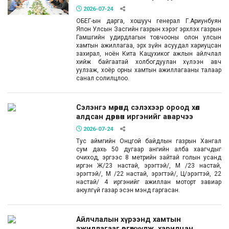
2026-07-24
ОБЕГ-ын дарга, хошууч генерал Г.Ариунбуян
Япон Улсын Засгийн газрын хэрэг эрхлэх газрын
Гамшгийн удирдлагын товчооны олон улсын
хамтын ажиллагаа, эрх зүйн асуудал хариуцсан
захирал, ноён Кита Кацухиког ажлын айлчлал
хийж байгаатай холбогдуулан хүлээн авч
уулзаж, хоёр орны хамтын ажиллагааны талаар
санал солилцлоо.
Сэлэнгэ мөрөнд сэлэхээр ороод хөл
алдсан дөрвөн иргэнийг аварчээ
2026-07-24
Тус аймгийн Онцгой байдлын газрын Хангал
сум дахь 50 дугаар ангийн алба хаагчдыг
очиход, эргээс 8 метрийн зайтай голын усанд
иргэн Ж/23 настай, эрэгтэй/, М /23 настай,
эрэгтэй/, М /22 настай, эрэгтэй/, Ц/эрэгтэй, 22
настай/ 4 иргэнийг ажиллан моторт завиар
аюулгүй газар эсэн мэнд гаргасан.
Айлчлалын хүрээнд хамтын
ажиллагааг өргөжүүлж, харилцан