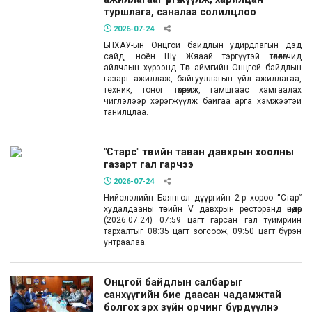
туршлага, саналаа солилцлоо
2026-07-24
БНХАУ-ын Онцгой байдлын удирдлагын дэд
сайд, ноён Шү Жяаай тэргүүтэй төлөөлөгчид
айлчлын хүрээнд Төв аймгийн Онцгой байдлын
газарт ажиллаж, байгууллагын үйл ажиллагаа,
техник, тоног төхөөрөмж, гамшгаас хамгаалах
чиглэлээр хэрэгжүүлж байгаа арга хэмжээтэй
танилцлаа.
"Старс" төвийн таван давхрын хоолны
газарт гал гарчээ
2026-07-24
Нийслэлийн Баянгол дүүргийн 2-р хороо “Стар”
худалдааны төвийн V давхрын ресторанд өнөөдөр
(2026.07.24) 07:59 цагт гарсан гал түймрийн
тархалтыг 08:35 цагт зогсоож, 09:50 цагт бүрэн
унтраалаа.
Онцгой байдлын салбарыг
санхүүгийн бие даасан чадамжтай
болгох эрх зүйн орчинг бүрдүүлнэ