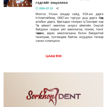
гэдгийг онцоллоо
2026-07-23
Монгол Улсын Шадар сайд, УОК-ын дарга
Н.Номтойбаяр, ОБЕГ-ын тэргүүн дэд дарга бөгөөд
штабын дарга, бригадын генерал Ц.Ганзориг нар
Төв аймагт ажиллах үеэрээ аймгийн Онцгой
байдлын газрын үйл ажиллагаа, техник, тоног
төхөөрөмж, аврах ажиллагааны бэлэн байдалтай
танилцаж, тулгамдаж байгаа асуудлын талаар
санал солилцлоо.
ЦААШ ҮЗЭХ