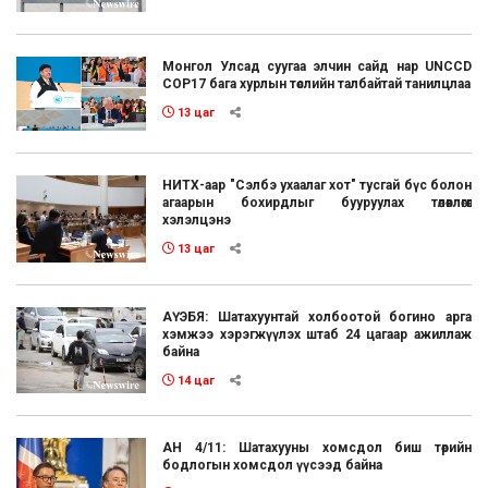
Монгол Улсад суугаа элчин сайд нар UNCCD
COP17 бага хурлын төслийн талбайтай танилцлаа
13 цаг
НИТХ-аар "Сэлбэ ухаалаг хот" тусгай бүс болон
агаарын бохирдлыг бууруулах төлөвлөгөөг
хэлэлцэнэ
13 цаг
АҮЭБЯ: Шатахуунтай холбоотой богино арга
хэмжээ хэрэгжүүлэх штаб 24 цагаар ажиллаж
байна
14 цаг
АН 4/11: Шатахууны хомсдол биш төрийн
бодлогын хомсдол үүсээд байна