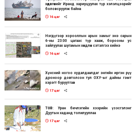
хөдөлгөөнийг Иранд хариуцуулах түр хэлэлцээрийг
боловсруулж байна
16 цаг
Нэгдүгээр хорооллын арын замыг энэ сарын
6-ны 23:00 цагаас түр хааж, борооны ус
зайлуулах шугамын хөндлөн сэтэлгээ хийнэ
16 цаг
Хүнсний ногоо худалдаалдаг энгийн иргэн рүү
дроноор довтолсон тул ОХУ-ыг дайны гэмт
хэрэгт буруутгав
17 цаг
ТӨВ: Уран бичлэгийн хээрийн үзэсгэлэнг
Дуутын хаданд толилууллаа
17 цаг