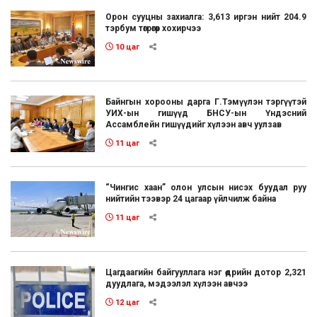
Орон сууцны захиалга: 3,613 иргэн нийт 204.9
тэрбум төгрөгөөр хохирчээ
10 цаг
Байнгын хорооны дарга Г.Тэмүүлэн тэргүүтэй
УИХ-ын гишүүд БНСУ-ын Үндэсний
Ассамблейн гишүүдийг хүлээн авч уулзав
11 цаг
“Чингис хаан” олон улсын нисэх буудал руу
нийтийн тээвэр 24 цагаар үйлчилж байна
11 цаг
Цагдаагийн байгууллага нэг өдрийн дотор 2,321
дуудлага, мэдээлэл хүлээн авчээ
12 цаг