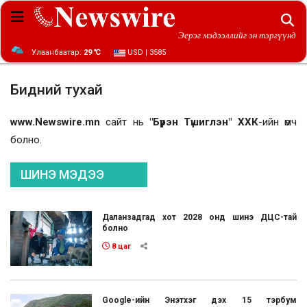
Эерэг мэдээллийг эн тэргүүнд
Улаанбаатар:
29 ℃
USD | 3585
Бидний тухай
www.Newswire.mn
сайт нь
"Бүрэн Түшиглэн" ХХК
-ийн өмч
болно.
ШИНЭ МЭДЭЭ
Даланзадгад хот 2028 онд шинэ ДЦС-тай
болно
8 цаг
Google-ийн Энэтхэг дэх 15 тэрбум