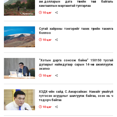
ам.долларын дата төвийн төсөл байгаль
хамгааллын маргаантай тулгарлаа
10 цаг
Сутай хайрхны тэнгэрийг тахих төрийн тахилга
боллоо
10 цаг
“Хотын дарга сонсож байна” 150150 тусгай
дугаарыг наймдугаар сарын 14-нөөс ажиллуулж
эхэлнэ
10 цаг
ХЗДХ-ийн сайд С.Амарсайхан: Намайг увайгүй
гүтгэсэн асуудлыг шалгуулж байгаа, эзэн нь ч
тодорч байгаа
10 цаг