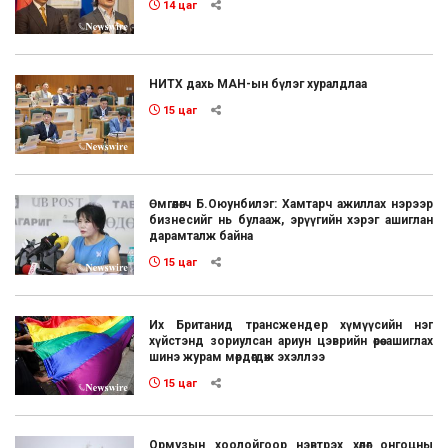
14 цаг
НИТХ дахь МАН-ын бүлэг хуралдлаа
15 цаг
Өмгөөлөгч Б.Оюунбилэг: Хамтарч ажиллах нэрээр
бизнесийг нь булааж, эрүүгийн хэрэг ашиглан
дарамталж байна
15 цаг
Их Британид трансжендер хүмүүсийн нэг
хүйстэнд зориулсан ариун цэврийн өрөө ашиглах
шинэ журам мөрдөгдөж эхэллээ
15 цаг
Ормузын хоолойгоор нэвтрэх хөлөг онгоцны