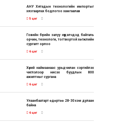
АНУ Хятадын технологийн импортыг
хязгаарлах бодлогоо хамгаалав
5 цаг
Говийн бүсийн залуу нүүдэлчдэд байгаль
орчин, технологи, тогтвортой хөгжлийн
сургалт орлоо
6 цаг
Хүний наймаанаас урьдчилан сэргийлэх
чиглэлээр нисэх буудлын 800
ажилтныг сургана
6 цаг
Улаанбаатарт өдөртөө 28-30 хэм дулаан
байна
6 цаг