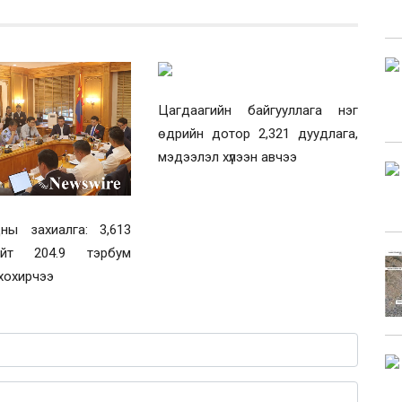
Цагдаагийн байгууллага нэг
өдрийн дотор 2,321 дуудлага,
мэдээлэл хүлээн авчээ
ны захиалга: 3,613
ийт 204.9 тэрбум
хохирчээ