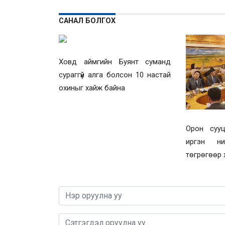
САНАЛ БОЛГОХ
Ховд аймгийн Буянт суманд
сураггүй алга болсон 10 настай
охиныг хайж байна
Орон сууц
иргэн н
төгрөгөөр 