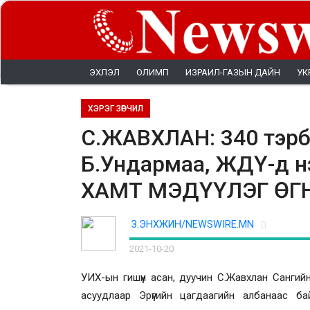
ЭХЛЭЛ
ОЛИМП
ИЗРАИЛ-ГАЗЫН ДАЙН
УК
ХЭРЭГ ЗӨРЧИЛ
С.ЖАВХЛАН: 340 тэрбу
Б.Ундармаа, ЖДҮ-д н
ХАМТ МЭДҮҮЛЭГ ӨГ
З.ЭНХЖИН/NEWSWIRE.MN
2021-10-20
УИХ-ын гишүүн асан, дуучин С.Жавхлан Сангий
асуудлаар
Эрүүгийн цагдаагийн албанаас ба