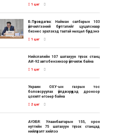
1 цаг
Б.Пүрэвдагва: Найман салбарын 103
үйлчилгээний бүртгэлийг цуцалснаар
бизнес эрхлэхэд таатай нөхцөл бүрдэнэ
1 цаг
Нийслэлийн 107 шатахуун түгээх станц
АИ-92 автобензинээр үйлчилж байна
1 цаг
Украин ОХУ-ын газрын тос
боловсруулах үйлдвэрүүдэд дроноор
цохилт өгсөөр байна
2 цаг
АҮЭБЯ: Улаанбаатарын 155, орон
нутгийн 75 шатахуун түгээх станцад
нийлүүлэлт хийлээ