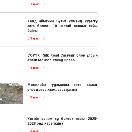
2 цаг
Ховд аймгийн Буянт суманд сураггүй
алга болсон 10 настай охиныг хайж
байна
3 цаг
COP17: "Silk Road Caravan" олон улсын
аялал Монгол Улсад ирлээ
3 цаг
Монелийн гудамжны авто замыг
өнөөдрөөс хааж, засварлана
3 цаг
Хогийг эрчим хүч болгох төсөл 2025-
2028 онд хэрэгжинэ
3 цаг