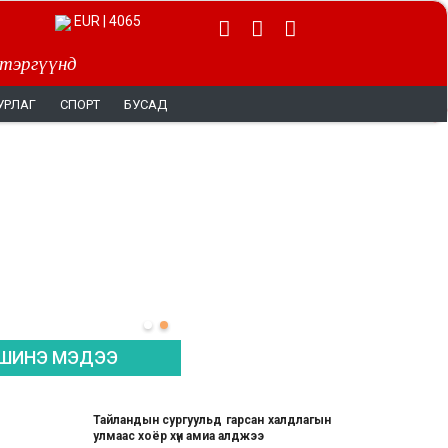
EUR | 4065
 тэргүүнд
УРЛАГ
СПОРТ
БУСАД
ШИНЭ МЭДЭЭ
Тайландын сургуульд гарсан халдлагын
улмаас хоёр хүн амиа алджээ