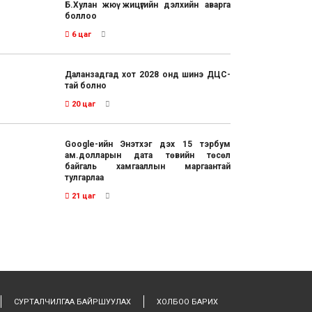
Б.Хулан жюү жицүгийн дэлхийн аварга
боллоо
6 цаг
Даланзадгад хот 2028 онд шинэ ДЦС-
тай болно
20 цаг
Google-ийн Энэтхэг дэх 15 тэрбум
ам.долларын дата төвийн төсөл
байгаль хамгааллын маргаантай
тулгарлаа
21 цаг
СУРТАЛЧИЛГАА БАЙРШУУЛАХ
ХОЛБОО БАРИХ