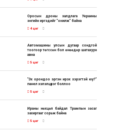
Оросын дроны халдлага Украины
энгийн иргэдийг "онилж" байна
4 цаг
Автомашины улсын дугаар сондгой
тоогоор төгссөн бол өнөөдөр шатахуун
авна
5 цаг
"Эх орондоо эргэн ирэх хэрэгтэй юу?"
панел хэлэлцүүлэг боллоо
5 цаг
Ираны нөхцөл байдал Трампын засаг
захиргааг сорьж байна
5 цаг