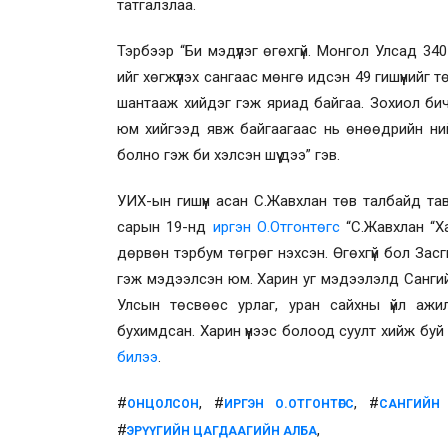
татгалзлаа.
Тэрбээр “Би мэдүүлэг өгөхгүй. Монгол Улсад 3
ийг хөгжүүлэх сангаас мөнгө идсэн 49 гишүүнийг 
шантааж хийдэг гэж яриад байгаа. Зохиол бичч
юм хийгээд явж байгаагаас нь өнөөдрийн ни
болно гэж би хэлсэн шүү дээ” гэв.
УИХ-ын гишүүн асан С.Жавхлан төв талбайд та
сарын 19-нд
иргэн О.Отгонтөгс
“С.Жавхлан “Ха
дөрвөн тэрбум төгрөг нэхсэн. Өгөхгүй бол Зас
гэж мэдээлсэн юм. Харин уг мэдээлэлд Сангий
Улсын төсвөөс урлаг, уран сайхны үйл ажилл
бухимдсан. Харин үүнээс болоод суулт хийж буй
билээ
.
#
, #
, #
ОНЦОЛСОН
ИРГЭН О.ОТГОНТӨГС
САНГИЙН
#
,
ЭРҮҮГИЙН ЦАГДААГИЙН АЛБА