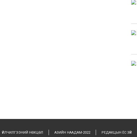
ҮЙЛЧИЛГЭЭНИЙ НӨХЦӨЛ
АЗИЙН НААДАМ-2022
РЕДАКЦЫН ЁС ЗҮЙ