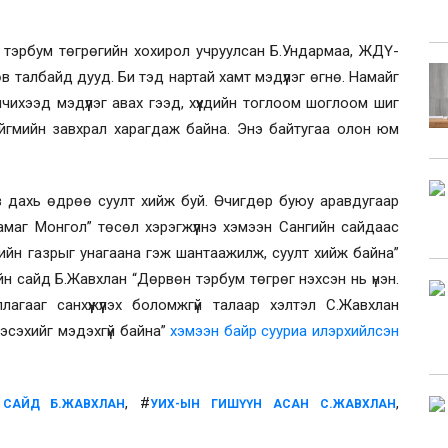
40 тэрбум төгрөгийн хохирол учруулсан Б.Ундармаа, ЖДҮ-
төв талбайд дууд. Би тэд нартай хамт мэдүүлэг өгнө. Намайг
ихээд мэдүүлэг авах гээд, хүүхдийн тоглоом шоглоом шиг
йгмийн завхрал харагдаж байна. Энэ байтугаа олон юм
в дахь өдрөө суулт хийж буй. Өчигдөр буюу аравдугаар
маг Монгол” төсөл хэрэгжүүлнэ хэмээн Сангийн сайдаас
гийн газрыг унагаана гэж шантаажилж, суулт хийж байна”
н сайд Б.Жавхлан “Дөрвөн тэрбум төгрөг нэхсэн нь үнэн.
агааг санхүүжүүлэх боломжгүй талаар хэлтэл С.Жавхлан
 эсэхийг мэдэхгүй байна”
хэмээн байр сууриа илэрхийлсэн
, #
,
 САЙД Б.ЖАВХЛАН
УИХ-ЫН ГИШҮҮН АСАН С.ЖАВХЛАН