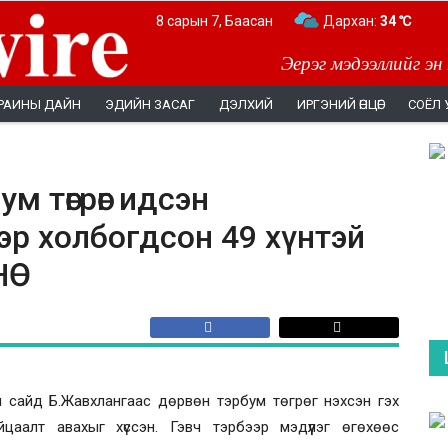
8 сарын 7, Баасан
Дархан:
34 ℃
Эерэг мэдээллийг эн
РАИНЫ ДАЙН
ЭДИЙН ЗАСАГ
ДЭЛХИЙ
ИРГЭНИЙ ӨНЦӨГ
СОЁЛ 
м төгрөг идсэн
эр холбогдсон 49 хүнтэй
НӨ
н сайд Б.Жавхлангаас дөрвөн тэрбум төгрөг нэхсэн гэх
йцаалт авахыг хүссэн. Гэвч тэрбээр мэдүүлэг өгөхөөс