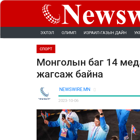
ЭХЛЭЛ
ОЛИМП
ИЗРАИЛ-ГАЗЫН ДАЙН
УК
СПОРТ
Монголын баг 14 меда
жагсаж байна
NEWSWIRE.MN
2023-10-06