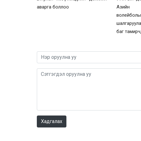
аварга боллоо
Азийн 
волей
шалгаруул
баг тамирч
Хадгалах