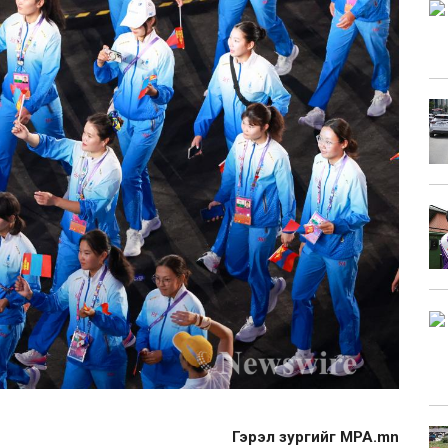
Гэрэл зургийг MPA.mn