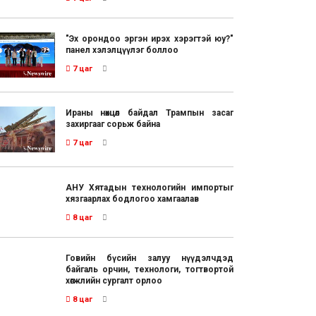
"Эх орондоо эргэн ирэх хэрэгтэй юу?"
панел хэлэлцүүлэг боллоо
7 цаг
Ираны нөхцөл байдал Трампын засаг
захиргааг сорьж байна
7 цаг
АНУ Хятадын технологийн импортыг
хязгаарлах бодлогоо хамгаалав
8 цаг
Говийн бүсийн залуу нүүдэлчдэд
байгаль орчин, технологи, тогтвортой
хөгжлийн сургалт орлоо
8 цаг