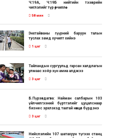
Ч:19А, Ч:19Б нийтийн тээврийн
чиглэлийг түр өөрчиллөө
58 мин
Энхтайваны гүүрний баруун талын
туслах замд хучилт хийнэ
1 цаг
Тайландын сургуульд гарсан халдлагын
улмаас хоёр хүн амиа алджээ
3 цаг
Б.Пүрэвдагва: Найман салбарын 103
үйлчилгээний бүртгэлийг цуцалснаар
бизнес эрхлэхэд таатай нөхцөл бүрдэнэ
3 цаг
Нийслэлийн 107 шатахуун түгээх станц