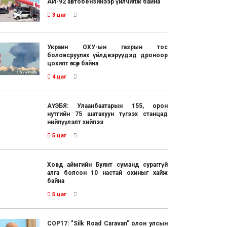
АИ-92 автобензинээр үйлчилж байна
3 цаг
Украин ОХУ-ын газрын тос
боловсруулах үйлдвэрүүдэд дроноор
цохилт өгсөөр байна
4 цаг
АҮЭБЯ: Улаанбаатарын 155, орон
нутгийн 75 шатахуун түгээх станцад
нийлүүлэлт хийлээ
5 цаг
Ховд аймгийн Буянт суманд сураггүй
алга болсон 10 настай охиныг хайж
байна
5 цаг
COP17: "Silk Road Caravan" олон улсын