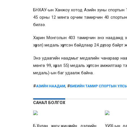
БНХАУ-ын Ханжоу хотод Азийн зуны спортын 1
45 орны 12 мянга орчим тамирчин 40 спорты
билээ.
Харин Монголын 403 тамирчин энэ наадамд хур
хүрэл) медаль хүртсэн байдлаар 24 дүгээр байрт 
Энэ удаагийн наадмыг медалийн чанараар наад
мөнгө 99, хүрэл 55) медаль хүртсэн амжилтаар т
медаль)-ын баг удаалж байна.
#
, #
АЗИЙН НААДАМ
БИЕИЙН ТАМИР СПОРТЫН УЛС
САНАЛ БОЛГОХ
Б.Хулан жюү жицүгийн дэлхийн
УИХ-ын дар