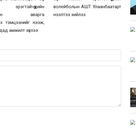
эрэгтэйчүүдийн
волейболын АШТ Улаанбаатарт
болын аварга
нээлтээ хийлээ
ах тэмцээнийг нээж,
дад амжилт хүслээ
0 / 1000