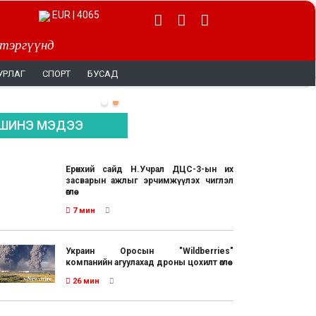
EUR | 4065
 тэргүүнд
УРЛАГ
СПОРТ
БУСАД
ШИНЭ МЭДЭЭ
Ерөнхий сайд Н.Учрал ДЦС-3-ын их
засварын ажлыг эрчимжүүлэх чиглэл
өглөө
7 мин
Украин Оросын "Wildberries"
компанийн агуулахад дроны цохилт өглөө
26 мин