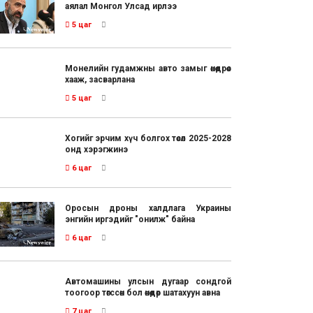
аялал Монгол Улсад ирлээ
5 цаг
Монелийн гудамжны авто замыг өнөөдрөөс
хааж, засварлана
5 цаг
Хогийг эрчим хүч болгох төсөл 2025-2028
онд хэрэгжинэ
6 цаг
Оросын дроны халдлага Украины
энгийн иргэдийг "онилж" байна
6 цаг
Автомашины улсын дугаар сондгой
тоогоор төгссөн бол өнөөдөр шатахуун авна
7 цаг