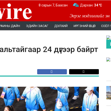
8 сарын 7, Баасан
Дархан:
34 ℃
Эерэг мэдээллийг эн
РАИНЫ ДАЙН
ЭДИЙН ЗАСАГ
ДЭЛХИЙ
ИРГЭНИЙ ӨНЦӨГ
СОЁЛ 
льтайгаар 24 дүгээр байрт