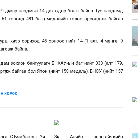
9 дүгээр наадмын 14 дэх өдөр болж байна. Тус наадамд
н 61 төрөлд 481 багц медалийн төлөө өрсөлдөж байгаа
д, хүчээ сориход 45 орноос нийт 14 (1 алт, 4 мөнгө, 9
жагсаж байна.
ам зохион байгуулагч БНХАУ-ын баг нийт 333 (алт 179,
эргүүлж байгаа бол Япон (нийт 158 медаль), БНСУ (нийт 157
,
ЫН ХОРОО
га С.Бямбацогт Зүүн
Зүүн Азийн эрэгтэйчүүдийн