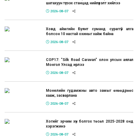
шатахуун түгээх станцад нийлүүлэлт хийлээ
2026-08-07
Ховд аймгийн Буянт суманд сураггүй алга
болсон 10 настай охиныг хайж байна
2026-08-07
COP17: "Silk Road Caravan" олон улсын аялал
Монгол Улсад ирлээ
2026-08-07
Монелийн гудамжны авто замыг өнөөдрөөс
хааж, засварлана
2026-08-07
Хогийг эрчим хүч болгох төсөл 2025-2028 онд
хэрэгжинэ
2026-08-07