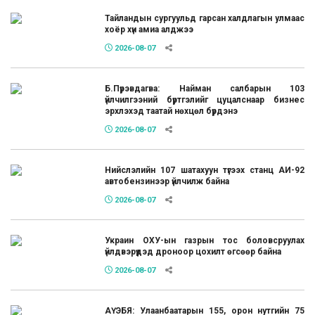
Тайландын сургуульд гарсан халдлагын улмаас
хоёр хүн амиа алджээ
2026-08-07
Б.Пүрэвдагва: Найман салбарын 103
үйлчилгээний бүртгэлийг цуцалснаар бизнес
эрхлэхэд таатай нөхцөл бүрдэнэ
2026-08-07
Нийслэлийн 107 шатахуун түгээх станц АИ-92
автобензинээр үйлчилж байна
2026-08-07
Украин ОХУ-ын газрын тос боловсруулах
үйлдвэрүүдэд дроноор цохилт өгсөөр байна
2026-08-07
АҮЭБЯ: Улаанбаатарын 155, орон нутгийн 75