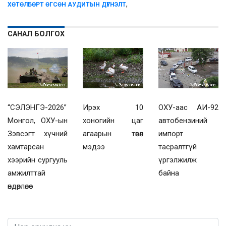
,
ХӨТӨЛБӨРТ ӨГСӨН АУДИТЫН ДҮГНЭЛТ
САНАЛ БОЛГОХ
“СЭЛЭНГЭ-2026”
Ирэх 10
ОХУ-аас АИ-92
Монгол, ОХУ-ын
хоногийн цаг
автобензиний
Зэвсэгт хүчний
агаарын төвөл
импорт
хамтарсан
мэдээ
тасралтгүй
хээрийн сургууль
үргэлжилж
амжилттай
байна
өндөрлөлөө