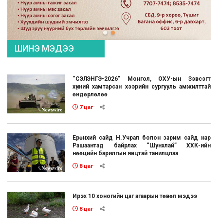
ШИНЭ МЭДЭЭ
“СЭЛЭНГЭ-2026” Монгол, ОХУ-ын Зэвсэгт
хүчний хамтарсан хээрийн сургууль амжилттай
өндөрлөлөө
7 цаг
Ерөнхий сайд Н.Учрал болон зарим сайд нар
Рашаантад байрлах “Шунхлай” ХХК-ийн
нөөцийн барилгын явцтай танилцлаа
8 цаг
Ирэх 10 хоногийн цаг агаарын төвөл мэдээ
8 цаг