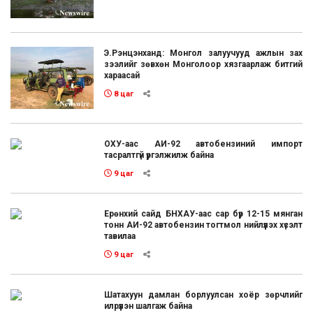
Э.Рэнцэнханд: Монгол залуучууд ажлын зах
зээлийг зөвхөн Монголоор хязгаарлаж битгий
хараасай
8 цаг
ОХУ-аас АИ-92 автобензиний импорт
тасралтгүй үргэлжилж байна
9 цаг
Ерөнхий сайд БНХАУ-аас сар бүр 12-15 мянган
тонн АИ-92 автобензин тогтмол нийлүүлэх хүсэлт
тавилаа
9 цаг
Шатахуун дамлан борлуулсан хоёр зөрчлийг
илрүүлэн шалгаж байна