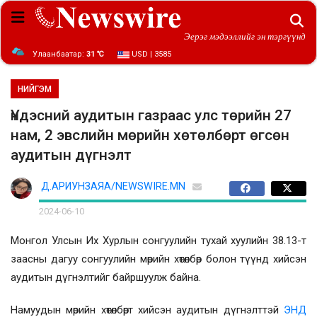
Эерэг мэдээллийг эн тэргүүнд
Улаанбаатар:
31 ℃
USD | 3585
НИЙГЭМ
Үндэсний аудитын газраас улс төрийн 27
нам, 2 эвслийн мөрийн хөтөлбөрт өгсөн
аудитын дүгнэлт
Д.АРИУНЗАЯА/NEWSWIRE.MN
2024-06-10
Монгол Улсын Их Хурлын сонгуулийн тухай хуулийн 38.13-т
заасны дагуу сонгуулийн мөрийн хөтөлбөр болон түүнд хийсэн
аудитын дүгнэлтийг байршуулж байна.
Намуудын мөрийн хөтөлбөрт хийсэн аудитын дүгнэлттэй
ЭНД