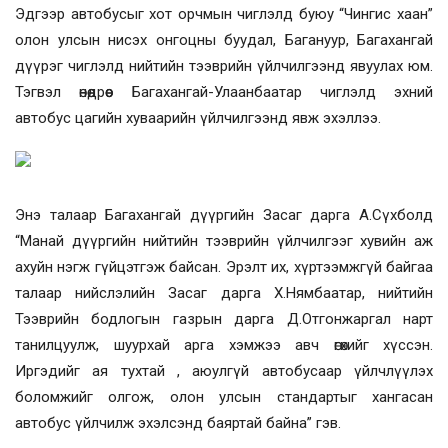
Эдгээр автобусыг хот орчмын чиглэлд буюу “Чингис хаан”
олон улсын нисэх онгоцны буудал, Багануур, Багахангай
дүүрэг чиглэлд нийтийн тээврийн үйлчилгээнд явуулах юм.
Тэгвэл өнөөдрөөс Багахангай-Улаанбаатар чиглэлд эхний
автобус цагийн хуваарийн үйлчилгээнд явж эхэллээ.
Энэ талаар Багахангай дүүргийн Засаг дарга А.Сүхболд
“Манай дүүргийн нийтийн тээврийн үйлчилгээг хувийн аж
ахуйн нэгж гүйцэтгэж байсан. Эрэлт их, хүртээмжгүй байгаа
талаар нийслэлийн Засаг дарга Х.Нямбаатар, нийтийн
Тээврийн бодлогын газрын дарга Д.Отгонжаргал нарт
танилцуулж, шуурхай арга хэмжээ авч өгөхийг хүссэн.
Иргэдийг ая тухтай , аюулгүй автобусаар үйлчлүүлэх
боломжийг олгож, олон улсын стандартыг хангасан
автобус үйлчилж эхэлсэнд баяртай байна” гэв.