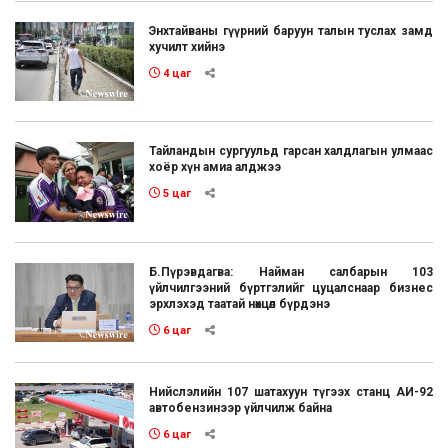
Энхтайваны гүүрний баруун талын туслах замд
хучилт хийнэ
4 цаг
Тайландын сургуульд гарсан халдлагын улмаас
хоёр хүн амиа алджээ
5 цаг
Б.Пүрэвдагва: Найман салбарын 103
үйлчилгээний бүртгэлийг цуцалснаар бизнес
эрхлэхэд таатай нөхцөл бүрдэнэ
6 цаг
Нийслэлийн 107 шатахуун түгээх станц АИ-92
автобензинээр үйлчилж байна
6 цаг