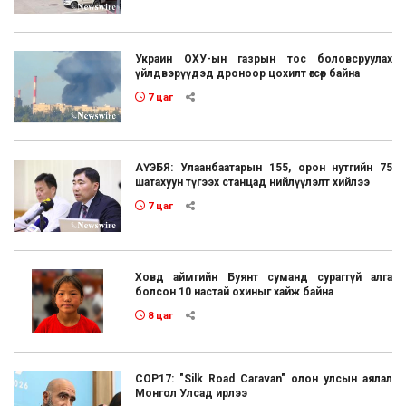
Украин ОХУ-ын газрын тос боловсруулах
үйлдвэрүүдэд дроноор цохилт өгсөөр байна
7 цаг
АҮЭБЯ: Улаанбаатарын 155, орон нутгийн 75
шатахуун түгээх станцад нийлүүлэлт хийлээ
7 цаг
Ховд аймгийн Буянт суманд сураггүй алга
болсон 10 настай охиныг хайж байна
8 цаг
COP17: "Silk Road Caravan" олон улсын аялал
Монгол Улсад ирлээ