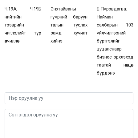
Ч:19А, Ч:19Б
Энхтайваны
Б.Пүрэвдагва:
нийтийн
гүүрний баруун
Найман
тээврийн
талын туслах
салбарын 103
чиглэлийг түр
замд хучилт
үйлчилгээний
өөрчиллөө
хийнэ
бүртгэлийг
цуцалснаар
бизнес эрхлэхэд
таатай нөхцөл
бүрдэнэ