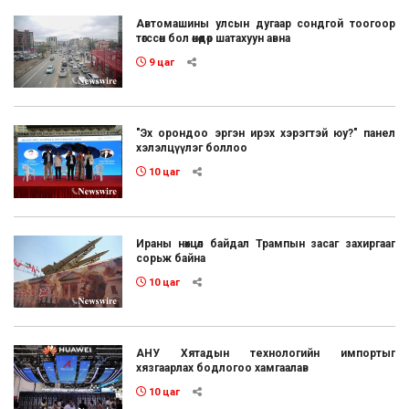
Автомашины улсын дугаар сондгой тоогоор
төгссөн бол өнөөдөр шатахуун авна
9 цаг
"Эх орондоо эргэн ирэх хэрэгтэй юу?" панел
хэлэлцүүлэг боллоо
10 цаг
Ираны нөхцөл байдал Трампын засаг захиргааг
сорьж байна
10 цаг
АНУ Хятадын технологийн импортыг
хязгаарлах бодлогоо хамгаалав
10 цаг