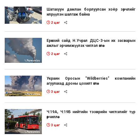
Шатахуун дамлан борлуулсан хоёр зөрчлийг
илрүүлэн шалгаж байна
2 цаг
Ерөнхий сайд Н.Учрал ДЦС-3-ын их засварын
ажлыг эрчимжүүлэх чиглэл өглөө
2 цаг
Украин Оросын "Wildberries" компанийн
агуулахад дроны цохилт өглөө
3 цаг
Ч:19А, Ч:19Б нийтийн тээврийн чиглэлийг түр
өөрчиллөө
3 цаг