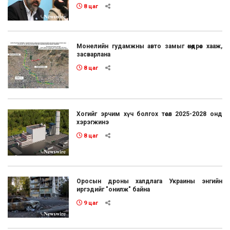
8 цаг
Монелийн гудамжны авто замыг өнөөдрөөс хааж,
засварлана
8 цаг
Хогийг эрчим хүч болгох төсөл 2025-2028 онд
хэрэгжинэ
8 цаг
Оросын дроны халдлага Украины энгийн
иргэдийг "онилж" байна
9 цаг