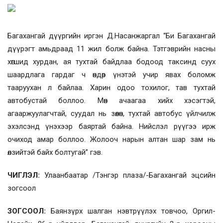
Багахангай дүүргийн иргэн Д.Насанжаргал “Би Багахангай
дүүрэгт амьдраад 11 жил болж байна. Тэтгэврийн насны
хөгшид хурдан, ая тухтай байдлаа бодоод таксинд суух
шаардлага гардаг ч өндөр үнэтэй учир явах боломж
тааруухан л байлаа. Харин одоо тохилог, тав тухтай
автобустай боллоо. Мөн ачаагаа хийх хэсэгтэй,
агааржуулагчтай, суудал нь зөөлөн, тухтай автобус үйлчилж
эхэлсэнд үнэхээр баяртай байна. Нийслэл рүүгээ ирж
очиход амар боллоо. Жолооч нарын алтан шар зам нь
өлзийтэй байх болтугай” гэв.
ЧИГЛЭЛ:
Улаанбаатар /Тэнгэр плаза/-Багахангай эцсийн
зогсоол
ЗОГСООЛ:
Баянзүрх шалган нэвтрүүлэх товчоо, Оргил-