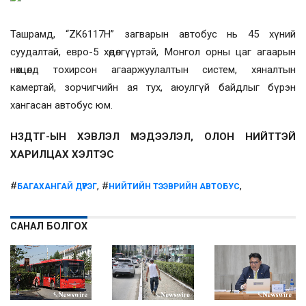
Ташрамд, “ZK6117H” загварын автобус нь 45 хүний
суудалтай, евро-5 хөдөлгүүртэй, Монгол орны цаг агаарын
нөхцөлд тохирсон агааржуулалтын систем, хяналтын
камертай, зорчигчийн ая тух, аюулгүй байдлыг бүрэн
хангасан автобус юм.
НЗДТГ-ЫН ХЭВЛЭЛ МЭДЭЭЛЭЛ, ОЛОН НИЙТТЭЙ
ХАРИЛЦАХ ХЭЛТЭС
#
, #
,
БАГАХАНГАЙ ДҮҮРЭГ
НИЙТИЙН ТЭЭВРИЙН АВТОБУС
САНАЛ БОЛГОХ