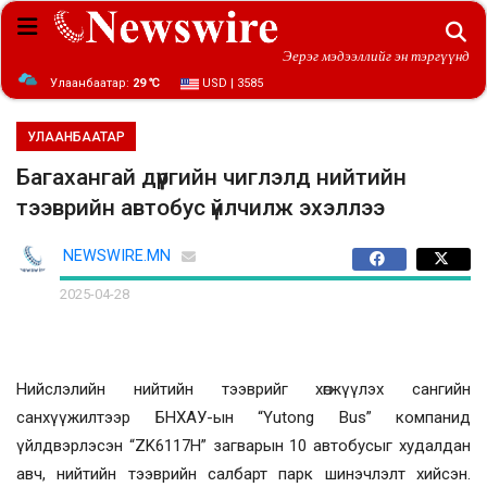
Эерэг мэдээллийг эн тэргүүнд
Улаанбаатар:
29 ℃
USD | 3585
УЛААНБААТАР
Багахангай дүүргийн чиглэлд нийтийн
тээврийн автобус үйлчилж эхэллээ
NEWSWIRE.MN
2025-04-28
Нийслэлийн нийтийн тээврийг хөгжүүлэх сангийн
санхүүжилтээр БНХАУ-ын “Yutong Bus” компанид
үйлдвэрлэсэн “ZK6117H” загварын 10 автобусыг худалдан
авч, нийтийн тээврийн салбарт парк шинэчлэлт хийсэн.