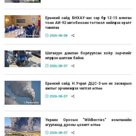
Ерөнхий сайд БНХАУ-аас сар бүр 12-15 мянган
тонн АИ-92 автобензин тогтмол нийлүүлэх хүсэлт
тавилаа
2026-08-08
Шатахуун дамлан борлуулсан хоёр зөрчлийг
илрүүлэн шалгаж байна
2026-08-07
Ерөнхий сайд Н.Учрал ДЦС-3-ын их засварын
ажлыг эрчимжүүлэх чиглэл өглөө
2026-08-07
Украин Оросын "Wildberries" компанийн
агуулахад дроны цохилт өглөө
2026-08-07