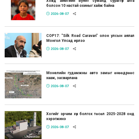
Ховд аймгийн Буянт суманд сураггүй алга
болсон 10 настай охиныг хайж байна
2026-08-07
COP17: "Silk Road Caravan" олон улсын аялал
Монгол Улсад ирлээ
2026-08-07
Монелийн гудамжны авто замыг өнөөдрөөс
хааж, засварлана
2026-08-07
Хогийг эрчим хүч болгох төсөл 2025-2028 онд
хэрэгжинэ
2026-08-07