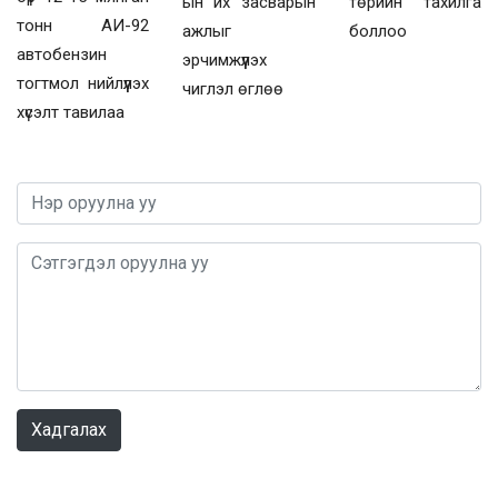
ын их засварын
төрийн тахилга
тонн АИ-92
ажлыг
боллоо
автобензин
эрчимжүүлэх
тогтмол нийлүүлэх
чиглэл өглөө
хүсэлт тавилаа
0 / 1000
Хадгалах