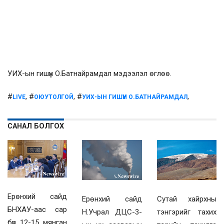
УИХ-ын гишүүн О.Батнайрамдал мэдээлэл өглөө.
#
, #
, #
,
LIVE
ОЮУТОЛГОЙ
УИХ-ЫН ГИШҮҮН О.БАТНАЙРАМДАЛ
САНАЛ БОЛГОХ
Ерөнхий сайд
Ерөнхий сайд
Сутай хайрхны
БНХАУ-аас сар
Н.Учрал ДЦС-3-
тэнгэрийг тахих
бүр 12-15 мянган