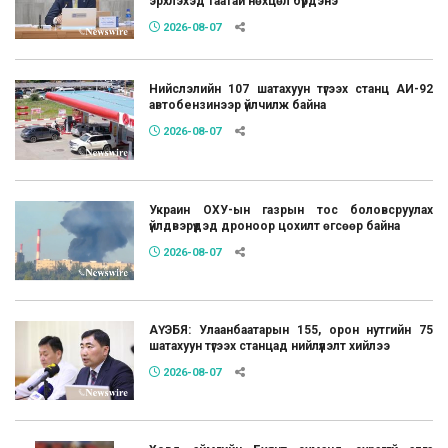
эрхлэхэд таатай нөхцөл бүрдэнэ
2026-08-07
Нийслэлийн 107 шатахуун түгээх станц АИ-92
автобензинээр үйлчилж байна
2026-08-07
Украин ОХУ-ын газрын тос боловсруулах
үйлдвэрүүдэд дроноор цохилт өгсөөр байна
2026-08-07
АҮЭБЯ: Улаанбаатарын 155, орон нутгийн 75
шатахуун түгээх станцад нийлүүлэлт хийлээ
2026-08-07