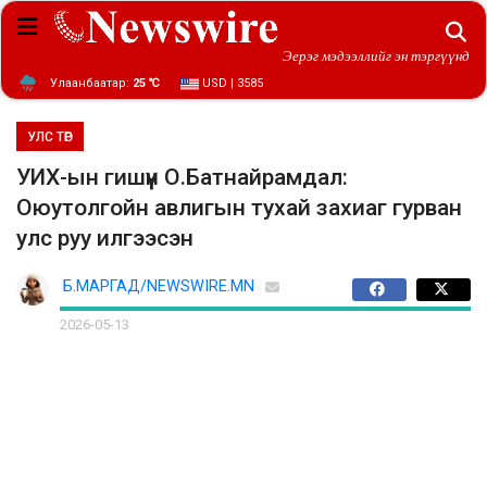
Эерэг мэдээллийг эн тэргүүнд
Улаанбаатар:
25 ℃
USD | 3585
УЛС ТӨР
УИХ-ын гишүүн О.Батнайрамдал:
Оюутолгойн авлигын тухай захиаг гурван
улс руу илгээсэн
Б.МАРГАД/NEWSWIRE.MN
2026-05-13