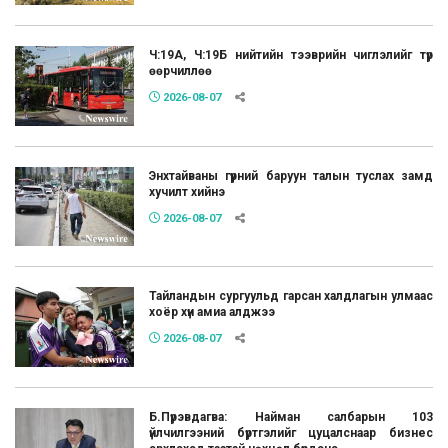
Ч:19А, Ч:19Б нийтийн тээврийн чиглэлийг түр
өөрчиллөө
2026-08-07
Энхтайваны гүүрний баруун талын туслах замд
хучилт хийнэ
2026-08-07
Тайландын сургуульд гарсан халдлагын улмаас
хоёр хүн амиа алджээ
2026-08-07
Б.Пүрэвдагва: Найман салбарын 103
үйлчилгээний бүртгэлийг цуцалснаар бизнес