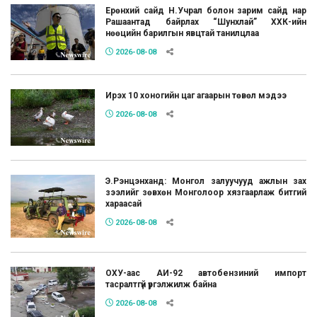
Ерөнхий сайд Н.Учрал болон зарим сайд нар
Рашаантад байрлах “Шунхлай” ХХК-ийн
нөөцийн барилгын явцтай танилцлаа
2026-08-08
Ирэх 10 хоногийн цаг агаарын төвөл мэдээ
2026-08-08
Э.Рэнцэнханд: Монгол залуучууд ажлын зах
зээлийг зөвхөн Монголоор хязгаарлаж битгий
хараасай
2026-08-08
ОХУ-аас АИ-92 автобензиний импорт
тасралтгүй үргэлжилж байна
2026-08-08