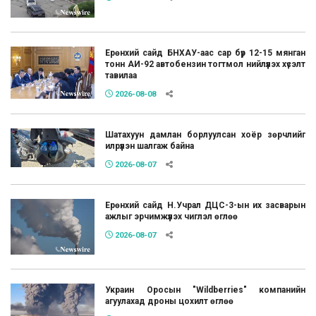
Ерөнхий сайд БНХАУ-аас сар бүр 12-15 мянган
тонн АИ-92 автобензин тогтмол нийлүүлэх хүсэлт
тавилаа
2026-08-08
Шатахуун дамлан борлуулсан хоёр зөрчлийг
илрүүлэн шалгаж байна
2026-08-07
Ерөнхий сайд Н.Учрал ДЦС-3-ын их засварын
ажлыг эрчимжүүлэх чиглэл өглөө
2026-08-07
Украин Оросын "Wildberries" компанийн
агуулахад дроны цохилт өглөө