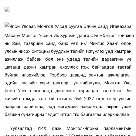
Япон Улсаас Монгол Улсад суугаа Элчин сайд Игавахара
Масарү Монгол Улсын Их Хурлын дарга С.Бямбацогттой өмнө
нь Зам, тээврийн сайд байх үед нь” Чингис Хаан” олон
улсын нисэх онгоцны буудлын төслийг эхлүүлэх үед хамтран
ажиллаж байсан бол энэ удаад төслийн дараагийн үе
шатанд дахин хамтран ажиллах гэж байгаадаа таатай
буйгаа илэрхийлэв. Тэрбээр цаашид хамтын ажиллагааг
эдийн засгийн харилцаагаар гүнзгийрүүлж, Монгол Улс,
Япон Улсын хооронд дипломат харилцаа тогтоосны 55
жилийн тэмдэглэлт ой тохиож буй 2027 онд хоёр улсын
найрсаг харилцаа, ард иргэдийн найрамдал нөхөрлөл улам
батжин гүнзгийрнэ гэдэгт итгэл төгс байгаагаа илэрхийллээ.
Уулзалтад УИХ дахь Монгол-Японы парламентын