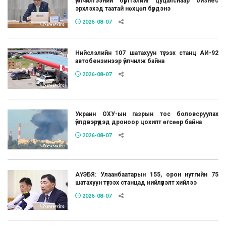
үйлчилгээний бүртгэлийг цуцалснаар бизнес
эрхлэхэд таатай нөхцөл бүрдэнэ
2026-08-07
Нийслэлийн 107 шатахуун түгээх станц АИ-92
автобензинээр үйлчилж байна
2026-08-07
Украин ОХУ-ын газрын тос боловсруулах
үйлдвэрүүдэд дроноор цохилт өгсөөр байна
2026-08-07
АҮЭБЯ: Улаанбаатарын 155, орон нутгийн 75
шатахуун түгээх станцад нийлүүлэлт хийлээ
2026-08-07