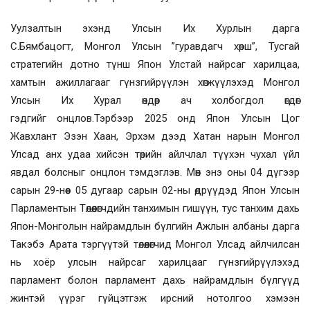
Уулзалтын эхэнд Улсын Их Хурлын дарга
С.Бямбацогт
,
Монгол Улсын ”гуравдагч хөрш”, Тусгай
стратегийн дотно түнш Япон Улстай найрсаг харилцаа,
хамтын ажиллагааг гүнзгийрүүлэн хөгжүүлэх
эд
Монгол
Улсын Их Хурал өндөр ач холбогдол өгдөг
гэдгийг
онцлов
.
Тэрбээр
2025 он
д
Япон Улсын Цог
Жавхлант Эзэн Хаан, Эрхэм дээд Хатан нар
ын
Монгол
Улсад анх удаа
хийсэн
төрийн айлчлал
түүхэн чухал
үйл
явдал бол
сныг
онцлон тэмдэглэв. Мөн энэ оны 04 дүгээр
сарын 29-нөөс 05 дугаар сарын 02-ны өдрүүдэд Япон Улсын
Парламентын Төлөөлөгчдийн танхимын гишүүн, тус танхим дахь
Япон-Монголын найрамдлын бүлгийн Ажлын албаны дарга
Такэбэ Арата тэргүүтэй төлөөлөгчид Монгол Улсад айлч
илсан
нь хоёр улсын найрсаг харилцааг гүнзгийрүүлэхэд
парламент болон парламент дахь найрамдлын
бүлгүүд
жинтэй үүрэг гүйцэтгэж ирсний нотолгоо хэмээн