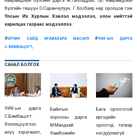
найрамдлын бүлгийн дарга Ж.Галбадрах, тус найрамдлын
бүлгийн гишүүн О.Саранчулуун, Г.Хосбаяр нар оролцов гэж
Улсын Их Хурлын Хэвлэл мэдээлэл, олон нийттэй
харилцах газраас мэдээллээ.
#
, #
ЭЛЧИН САЙД ИГАВАХАРА МАСАРҮ
УИХ-ЫН ДАРГА
,
С.БЯМБАЦОГТ
САНАЛ БОЛГОХ
УИХ-ын дарга
Байнгын
Бага орлоготой
С.Бямбацогт:
хорооны дарга
иргэдийн
Хэлэлцүүлгээс
М.Мандхай
орлогод татвар
илүү хэрэгжилт,
Камбожийн
ногдуулахгүй