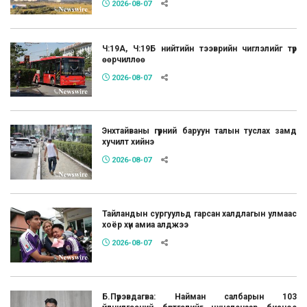
2026-08-07
Ч:19А, Ч:19Б нийтийн тээврийн чиглэлийг түр
өөрчиллөө
2026-08-07
Энхтайваны гүүрний баруун талын туслах замд
хучилт хийнэ
2026-08-07
Тайландын сургуульд гарсан халдлагын улмаас
хоёр хүн амиа алджээ
2026-08-07
Б.Пүрэвдагва: Найман салбарын 103