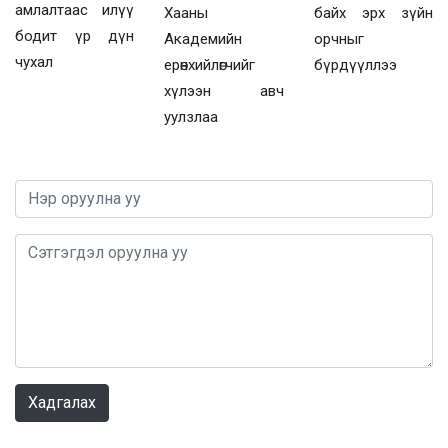
амлалтаас илүү
Хааны
байх эрх зүйн
бодит үр дүн
Академийн
орчныг
чухал
ерөнхийлөгчийг
бүрдүүллээ
хүлээн авч
уулзлаа
0 / 1000
Хадгалах