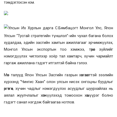
тэмдэглэсэн юм.
Улсын Их Хурлын дарга С.Бямбацогт Монгол Улс, Япон
Улсын “Тусгай стратегийн түншлэл”-ийн чухал багана болох
худалдаа, эдийн засгийн хамтын ажиллагааг эрчимжүүлэх,
Монгол Улсын экспортын тоо хэмжээ, төрөл зүйлийг
нэмэгдүүлэх чиглэлээр хоёр тал хамтарч, хүчин чармайлт
гаргаж ажиллана гэдэгт итгэлтэй байна гэлээ.
Мөн талууд Япон Улсын Засгийн газрын хөнгөлөлттэй зээлийн
хүрээнд “Чингис Хаан” олон улсын нисэх онгоцны буудлыг
өргөтгөх, хүчин чадлыг нэмэгдүүлэх асуудлыг шуурхайлах нь
аялал жуулчлалыг хөгжүүлэхэд томоохон хөшүүрэг болно
гэдэгт санал нэгдэж байгаагаа нотлов.