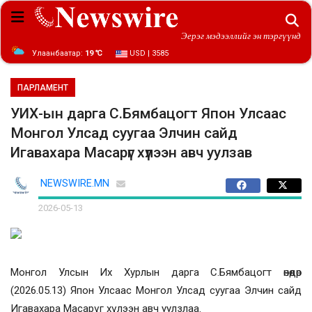
Эерэг мэдээллийг эн тэргүүнд
Улаанбаатар:
19 ℃
USD | 3585
ПАРЛАМЕНТ
УИХ-ын дарга С.Бямбацогт Япон Улсаас
Монгол Улсад суугаа Элчин сайд
Игавахара Масарүг хүлээн авч уулзав
NEWSWIRE.MN
2026-05-13
Монгол Улсын Их Хурлын дарга С.Бямбацогт өнөөдөр
(2026.05.13) Япон Улсаас Монгол Улсад суугаа Элчин сайд
Игавахара Масар
үг хүлээн авч уулзлаа.