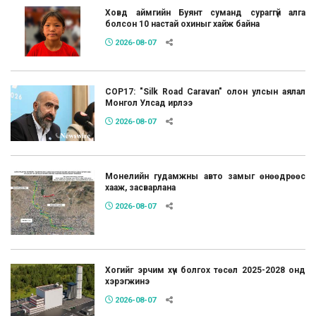
Ховд аймгийн Буянт суманд сураггүй алга
болсон 10 настай охиныг хайж байна
2026-08-07
COP17: "Silk Road Caravan" олон улсын аялал
Монгол Улсад ирлээ
2026-08-07
Монелийн гудамжны авто замыг өнөөдрөөс
хааж, засварлана
2026-08-07
Хогийг эрчим хүч болгох төсөл 2025-2028 онд
хэрэгжинэ
2026-08-07