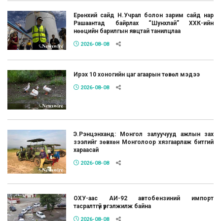
Ерөнхий сайд Н.Учрал болон зарим сайд нар
Рашаантад байрлах “Шунхлай” ХХК-ийн
нөөцийн барилгын явцтай танилцлаа
2026-08-08
Ирэх 10 хоногийн цаг агаарын төвөл мэдээ
2026-08-08
Э.Рэнцэнханд: Монгол залуучууд ажлын зах
зээлийг зөвхөн Монголоор хязгаарлаж битгий
хараасай
2026-08-08
ОХУ-аас АИ-92 автобензиний импорт
тасралтгүй үргэлжилж байна
2026-08-08