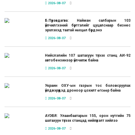
2026-08-07
Б.Пүрэвдагва: Найман салбарын 103
үйлчилгээний бүртгэлийг цуцалснаар бизнес
эрхлэхэд таатай нөхцөл бүрдэнэ
2026-08-07
Нийслэлийн 107 шатахуун түгээх станц АИ-92
автобензинээр үйлчилж байна
2026-08-07
Украин ОХУ-ын газрын тос боловсруулах
үйлдвэрүүдэд дроноор цохилт өгсөөр байна
2026-08-07
АҮЭБЯ: Улаанбаатарын 155, орон нутгийн 75
шатахуун түгээх станцад нийлүүлэлт хийлээ
2026-08-07