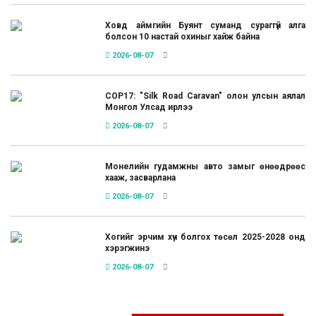
Ховд аймгийн Буянт суманд сураггүй алга
болсон 10 настай охиныг хайж байна
2026-08-07
COP17: "Silk Road Caravan" олон улсын аялал
Монгол Улсад ирлээ
2026-08-07
Монелийн гудамжны авто замыг өнөөдрөөс
хааж, засварлана
2026-08-07
Хогийг эрчим хүч болгох төсөл 2025-2028 онд
хэрэгжинэ
2026-08-07