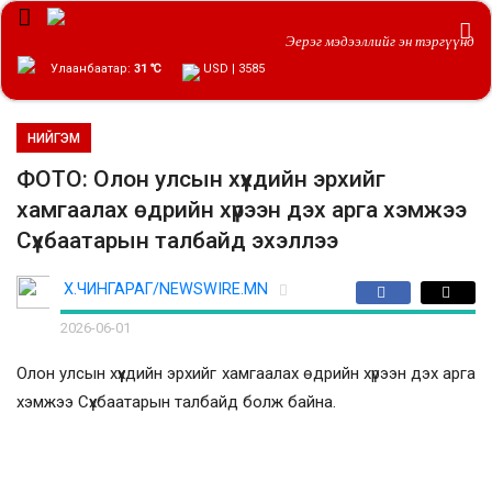
Эерэг мэдээллийг эн тэргүүнд
Улаанбаатар:
31 ℃
USD | 3585
НИЙГЭМ
ФОТО: Олон улсын хүүхдийн эрхийг
хамгаалах өдрийн хүрээн дэх арга хэмжээ
Сүхбаатарын талбайд эхэллээ
Х.ЧИНГАРАГ/NEWSWIRE.MN
2026-06-01
Олон улсын хүүхдийн эрхийг хамгаалах өдрийн хүрээн дэх арга
хэмжээ Сүхбаатарын талбайд болж байна.