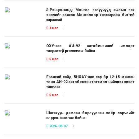
Э.Рэнцэнханд: Монгол залуучууд ажлын зах
зээлийг зөвхөн Монголоор хязгаарлаж битгий
хараасай
4 цаг
ОХУ-аас АИ-92 автобензиний импорт
тасралтгүй үргэлжилж байна
5 цаг
Ерөнхий сайд БНХАУ-аас сар бүр 12-15 мянган
тонн АИ-92 автобензин тогтмол нийлүүлэх хүсэлт
тавилаа
5 цаг
Шатахуун дамлан борлуулсан хоёр зөрчлийг
илрүүлэн шалгаж байна
2026-08-07