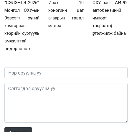
“СЭЛЭНГЭ-2026”
Ирэх 10
ОХУ-аас АИ-92
Монгол, ОХУ-ын
хоногийн цаг
автобензиний
Зэвсэгт хүчний
агаарын төвөл
импорт
хамтарсан
мэдээ
тасралтгүй
хээрийн сургууль
үргэлжилж байна
амжилттай
өндөрлөлөө
0 / 1000