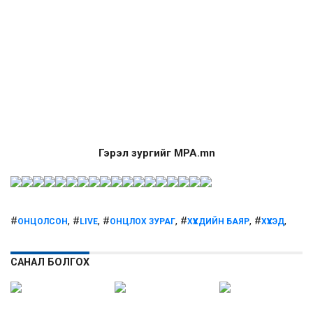
Гэрэл зургийг MPA.mn
#
, #
, #
, #
, #
,
ОНЦОЛСОН
LIVE
ОНЦЛОХ ЗУРАГ
ХҮҮХДИЙН БАЯР
ХҮҮХЭД
САНАЛ БОЛГОХ