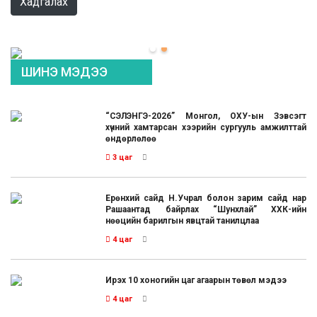
Хадгалах
ШИНЭ МЭДЭЭ
“СЭЛЭНГЭ-2026” Монгол, ОХУ-ын Зэвсэгт
хүчний хамтарсан хээрийн сургууль амжилттай
өндөрлөлөө
3 цаг
Ерөнхий сайд Н.Учрал болон зарим сайд нар
Рашаантад байрлах “Шунхлай” ХХК-ийн
нөөцийн барилгын явцтай танилцлаа
4 цаг
Ирэх 10 хоногийн цаг агаарын төвөл мэдээ
4 цаг