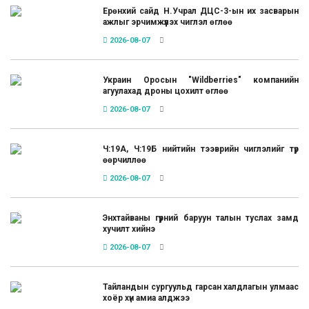
Ерөнхий сайд Н.Учрал ДЦС-3-ын их засварын
ажлыг эрчимжүүлэх чиглэл өглөө
2026-08-07
Украин Оросын "Wildberries" компанийн
агуулахад дроны цохилт өглөө
2026-08-07
Ч:19А, Ч:19Б нийтийн тээврийн чиглэлийг түр
өөрчиллөө
2026-08-07
Энхтайваны гүүрний баруун талын туслах замд
хучилт хийнэ
2026-08-07
Тайландын сургуульд гарсан халдлагын улмаас
хоёр хүн амиа алджээ