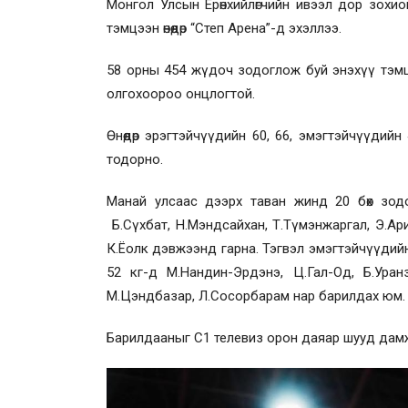
Монгол Улсын Ерөнхийлөгчийн ивээл дор зохио
тэмцээн өнөөдөр “Степ Арена”-д эхэллээ.
58 орны 454 жүдоч зодоглож буй энэхүү тэм
олгохоороо онцлогтой.
Өнөөдөр эрэгтэйчүүдийн 60, 66, эмэгтэйчүүдий
тодорно.
Манай улсаас дээрх таван жинд 20 бөх зод
Б.Сүхбат, Н.Мэндсайхан, Т.Түмэнжаргал, Э.Ар
К.Ёолк дэвжээнд гарна. Тэгвэл эмэгтэйчүүдийн 
52 кг-д М.Нандин-Эрдэнэ, Ц.Гал-Од, Б.Уранз
М.Цэндбазар, Л.Сосорбарам нар барилдах юм
Барилдааныг С1 телевиз орон даяар шууд дам