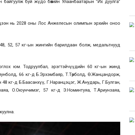
н байгуулж буй жүдо бөхийн Улаанбаатарын “Их дуулга”
цээн нь 2028 оны Лос Анжелесын олимпын эрхийн оноо
н 48, 52, 57 кг-ын жингийн барилдаан болж, медальтнууд
оглох юм. Тодруулбал, эрэгтэйчүүдийн 60 кг-ын жинд
иунболд, 66 кг-д Б.Эрхэмбаяр, Т.Төрболд, Ө.Жанцандорж,
48 кг-д Б.Баасанхүү, Г.Наранцэцэг, Ж.Анударь, Г.Булган,
аяа, О.Оюунчимэг, 57 кг-д Э.Номинтуяа, Т.Ариунзаяа,
.
жуулна.