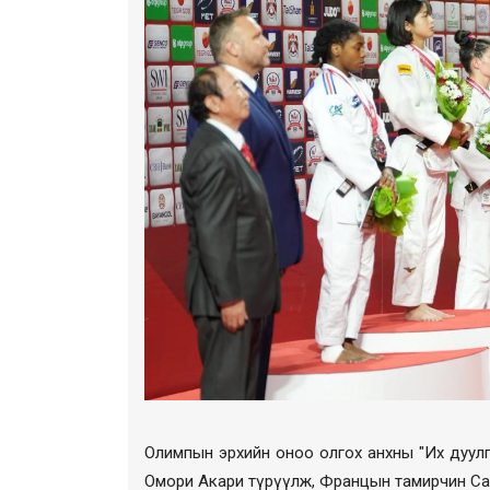
Олимпын эрхийн оноо олгох анхны "Их дуул
Омори Акари түрүүлж, Францын тамирчин Сар