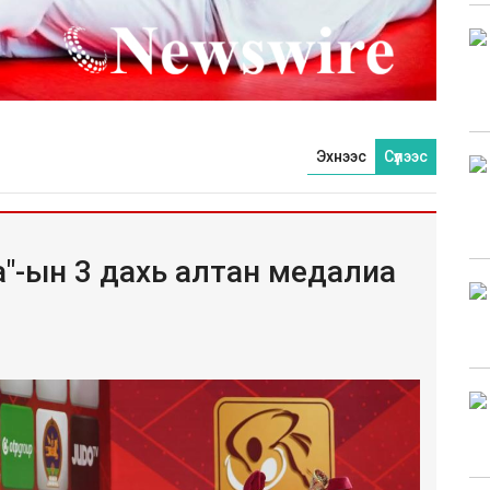
Эхнээс
Сүүлээс
а"-ын 3 дахь алтан медалиа