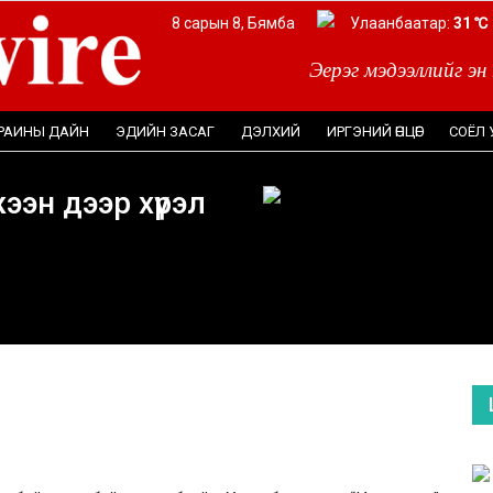
8 сарын 8, Бямба
Дархан:
Улаанбаатар:
33 ℃
31 ℃
Эерэг мэдээллийг эн
РАИНЫ ДАЙН
ЭДИЙН ЗАСАГ
ДЭЛХИЙ
ИРГЭНИЙ ӨНЦӨГ
СОЁЛ 
ээн дээр хүрэл