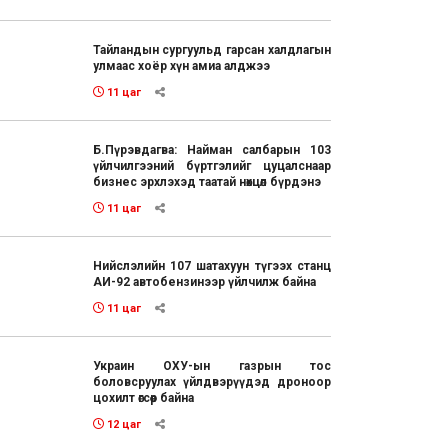
Тайландын сургуульд гарсан халдлагын
улмаас хоёр хүн амиа алджээ
11 цаг
Б.Пүрэвдагва: Найман салбарын 103
үйлчилгээний бүртгэлийг цуцалснаар
бизнес эрхлэхэд таатай нөхцөл бүрдэнэ
11 цаг
Нийслэлийн 107 шатахуун түгээх станц
АИ-92 автобензинээр үйлчилж байна
11 цаг
Украин ОХУ-ын газрын тос
боловсруулах үйлдвэрүүдэд дроноор
цохилт өгсөөр байна
12 цаг