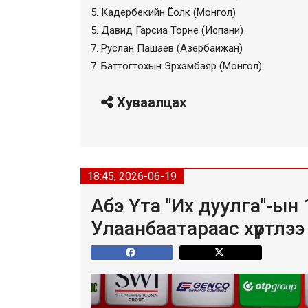
5. Кадербекийн Ёолк (Монгол)
5. Давид Гарсиа Торне (Испани)
7. Руслан Пашаев (Азербайжан)
7. Баттогтохын Эрхэмбаяр (Монгол)
Хуваалцах
18:45, 2026-06-19
Абэ Үта "Их дуулга"-ын
Улаанбаатараас хүртлээ