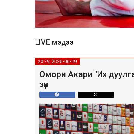
LIVE мэдээ
20:29, 2026-06-19
Омори Акари "Их дуулг
зүүв