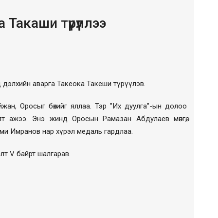
Такаши түрүүллээ
 дэлхийн аварга Такеока Такеши түрүүлэв.
жан, Оросыг бөхийг яллаа. Тэр "Их дуулга"-ын долоо
алт ажээ. Энэ жинд Оросын Рамазан Абдулаев мөнгө,
и Имранов нар хүрэл медаль гардлаа.
лт V байрт шалгарав.