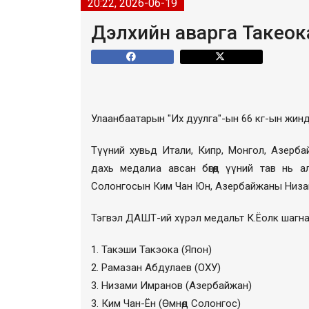
20:22, 2026-06-19
Дэлхийн аварга Такеока 
Улаанбаатарын "Их дуулга"-ын 66 кг-ын жинд
Түүний хувьд Итали, Кипр, Монгол, Азербай
дахь медалиа авсан бөгөөд үүний тав нь 
Солонгосын Ким Чан Юн, Азербайжаны Низам
Тэгвэл ДАШТ-ий хүрэл медальт К.Ёолк шагна
1. Такэши Такэока (Япон)
2. Рамазан Абдулаев (ОХУ)
3. Низами Имранов (Азербайжан)
3. Ким Чан-Ён (Өмнөд Солонгос)