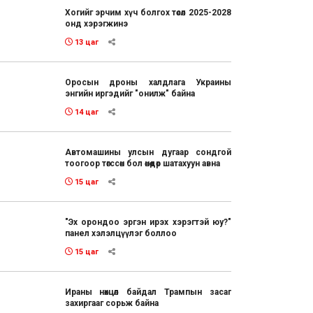
Хогийг эрчим хүч болгох төсөл 2025-2028
онд хэрэгжинэ
13 цаг
Оросын дроны халдлага Украины
энгийн иргэдийг "онилж" байна
14 цаг
Автомашины улсын дугаар сондгой
тоогоор төгссөн бол өнөөдөр шатахуун авна
15 цаг
"Эх орондоо эргэн ирэх хэрэгтэй юу?"
панел хэлэлцүүлэг боллоо
15 цаг
Ираны нөхцөл байдал Трампын засаг
захиргааг сорьж байна