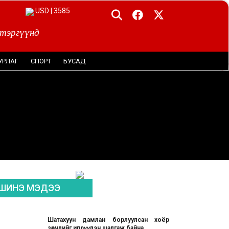
EUR | 4044
 тэргүүнд
УРЛАГ
СПОРТ
БУСАД
ШИНЭ МЭДЭЭ
Шатахуун дамлан борлуулсан хоёр
зөрчлийг илрүүлэн шалгаж байна