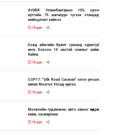
АҮЭБЯ: Улаанбаатарын 155, орон
нутгийн 75 шатахуун түгээх станцад
нийлүүлэлт хийлээ
12 цаг
Ховд аймгийн Буянт суманд сураггүй
алга болсон 10 настай охиныг хайж
байна
13 цаг
COP17: "Silk Road Caravan" олон улсын
аялал Монгол Улсад ирлээ
13 цаг
Монелийн гудамжны авто замыг өнөөдрөөс
хааж, засварлана
13 цаг