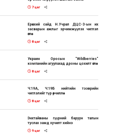
7 цаг
Ерөнхий сайд Н.Учрал ДЦС-3-ын их
засварын ажлыг эрчимжүүлэх чиглэл
өглөө
8 цаг
Украин Оросын "Wildberries"
компанийн агуулахад дроны цохилт өглөө
8 цаг
Ч:19А, Ч:19Б нийтийн тээврийн
чиглэлийг түр өөрчиллөө
8 цаг
Энхтайваны гүүрний баруун талын
туслах замд хучилт хийнэ
9 цаг