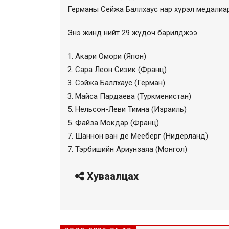
Германы Сейжа Баллхаус нар хүрэл медалиар
Энэ жинд нийт 29 жүдоч барилджээ.
1. Акари Омори (Япон)
2. Сара Леон Сизик (Франц)
3. Сэйжа Баллхаус (Герман)
3. Майса Пардаева (Туркменистан)
5. Нельсон-Леви Тимна (Израиль)
5. Файза Мокдар (Франц)
7. Шаннон ван де Мееберг (Нидерланд)
7. Тэрбишийн Ариунзаяа (Монгол)
Хуваалцах