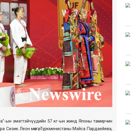
га"-ын эмэгтэйчүүдийн 57 кг-ын жинд Японы тамирчин
а Сизик Леон мөнгө, Туркменистаны Мэйса Пардаейева,