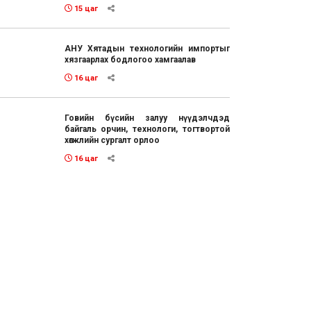
15 цаг
АНУ Хятадын технологийн импортыг
хязгаарлах бодлогоо хамгаалав
16 цаг
Говийн бүсийн залуу нүүдэлчдэд
байгаль орчин, технологи, тогтвортой
хөгжлийн сургалт орлоо
16 цаг