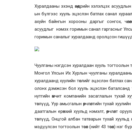
Хуралдааны эхэнд өнөөдрийн хэлэлцэх асуудлын
ын бүлгээс хууль эцэслэн батлах санал хураалт
ахуйн байнгын хорооны даргыг сонгох, чөлөө
асуудлыг нэмэх горимын санал гаргасныг Улсы
горимын саналыг хуралдаанд оролцсон гишүү
Чуулганы нэгдсэн хуралдаан хууль тогтоолын т
Монгол Улсын Их Хурлын чуулганы хуралдааны 
хуралдаанд хуулийн төслийг эцэслэн батлах сан
олонх дэмжсэн бол хууль эцэслэн баталсанд т
нутгийн өмчит компанийн засаглалын тухай хуу
төслүүд, Уур амьсгалын өөрчлөлтийн тухай хуулийн
даатгалын ерөнхий хуульд нэмэлт, өөрчлөлт оруул
төслүүд, Онцгой албан татварын тухай хуульд нэм
мэдүүлсэн тогтоолын төсөл
(
нийт 43 төсөл
)
нэг бүр