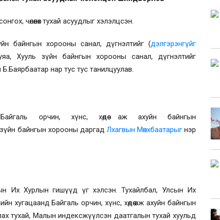
ох, чөлөөлөх тухай асуудлыг хэлэлцсэн.
хуйн байнгын хорооны санал, дүгнэлтийг (
дэлгэрэнгүйг
яа, Хууль зүйн байнгын хорооны санал, дүгнэлтийг
Б.Баярбаатар нар тус тус танилцуулав.
Байгаль орчин, хүнс, хөдөө аж ахуйн байнгын
 зүйн байнгын хорооны даргад
Лхагвын Мөнхбаатарыг
нэр
ын Их Хурлын гишүүд үг хэлсэн. Тухайлбал, Улсын Их
ийн хугацаанд Байгаль орчин, хүнс, хөдөө аж ахуйн байнгын
уулах тухай, Малын индексжүүлсэн даатгалын тухай хуульд