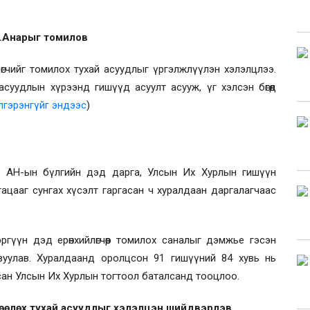
.
Э.Анарыг томилов
гчийг томилох тухай асуудлыг үргэлжлүүлэн хэлэлцлээ.
асуудлын хүрээнд гишүүд асуулт асууж, үг хэлсэн бөгөөд
лгэрэнгүйг эндээс
)
хь АН-ын бүлгийн дэд дарга, Улсын Их Хурлын гишүүн
гацааг сунгах хүсэлт гаргасан ч хуралдаан даргалагчаас
үүн дэд ерөнхийлөгчөөр томилох саналыг дэмжье гэсэн
вуулав. Хуралдаанд оролцсон 91 гишүүний 84 хувь нь
ан Улсын Их Хурлын тогтоол баталсанд тооцлоо.
лөөлөх тухай асуудлыг хэлэлцэн шийдвэрлэв