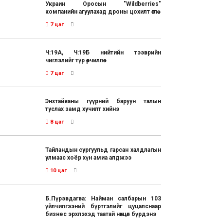
Украин Оросын "Wildberries"
компанийн агуулахад дроны цохилт өглөө
7 цаг
Ч:19А, Ч:19Б нийтийн тээврийн
чиглэлийг түр өөрчиллөө
7 цаг
Энхтайваны гүүрний баруун талын
туслах замд хучилт хийнэ
8 цаг
Тайландын сургуульд гарсан халдлагын
улмаас хоёр хүн амиа алджээ
10 цаг
Б.Пүрэвдагва: Найман салбарын 103
үйлчилгээний бүртгэлийг цуцалснаар
бизнес эрхлэхэд таатай нөхцөл бүрдэнэ