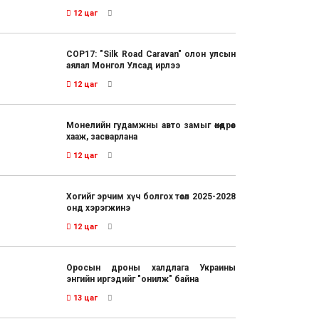
12 цаг
COP17: "Silk Road Caravan" олон улсын
аялал Монгол Улсад ирлээ
12 цаг
Монелийн гудамжны авто замыг өнөөдрөөс
хааж, засварлана
12 цаг
Хогийг эрчим хүч болгох төсөл 2025-2028
онд хэрэгжинэ
12 цаг
Оросын дроны халдлага Украины
энгийн иргэдийг "онилж" байна
13 цаг