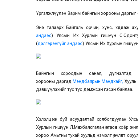
Үргэлжлүүлэн Зарим байнгын хорооны даргыг сонг
Энэ талаарх Байгаль орчин, хүнс, хөдөө аж а
эндээс
)
Улсын Их Хурлын гишүүн С.Одонту
(
дэлгэрэнгүйг эндээс
)
Улсын Их Хурлын гишүүн 
Байнгын хороодын санал, дүгнэлтэд 
хорооны
даргад
Мэндбаярын Мандхайг,
Хууль
дэвшүүлэхийг тус тус дэмжсэн гэсэн байлаа.
Хэлэлцэж буй асуудалтай холбогдуулан Улс
Хурлын гишүүн Л.Мөнхбаясгалан өнгөрсөн хоёр жил
хороо
Амьтны тухай хуульд нэмэлт өөрчлөлт ор