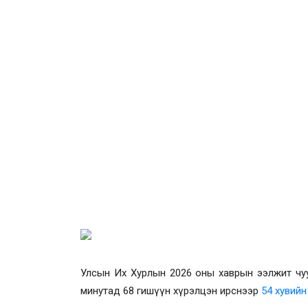
Улсын Их Хурлын 2026 оны хаврын ээлжит чуулг
минутад 68 гишүүн хүрэлцэн ирснээр
54 хувийн