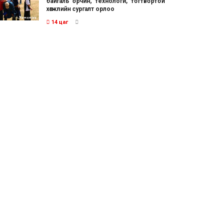
байгаль орчин, технологи, тогтвортой
хөгжлийн сургалт орлоо
14 цаг