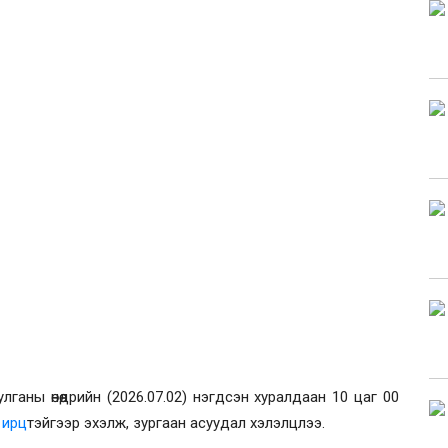
аны өнөөдрийн (2026.07.02) нэгдсэн хуралдаан 10 цаг 00
 ирц
тэйгээр эхэлж, зургаан асуудал хэлэлцлээ.