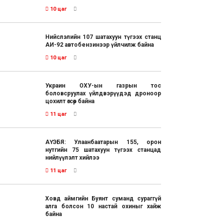
10 цаг
Нийслэлийн 107 шатахуун түгээх станц
АИ-92 автобензинээр үйлчилж байна
10 цаг
Украин ОХУ-ын газрын тос
боловсруулах үйлдвэрүүдэд дроноор
цохилт өгсөөр байна
11 цаг
АҮЭБЯ: Улаанбаатарын 155, орон
нутгийн 75 шатахуун түгээх станцад
нийлүүлэлт хийлээ
11 цаг
Ховд аймгийн Буянт суманд сураггүй
алга болсон 10 настай охиныг хайж
байна