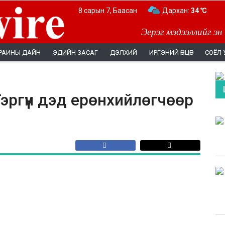
8 сарын 7, Баасан
Дархан:
34 ℃
Эерэг мэдээллийг эн
РАИНЫ ДАЙН
ЭДИЙН ЗАСАГ
ДЭЛХИЙ
ИРГЭНИЙ ӨНЦӨГ
СОЁЛ 
ргүүн дэд ерөнхийлөгчөөр