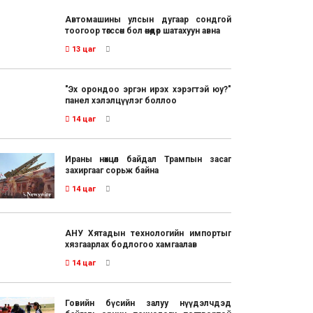
Автомашины улсын дугаар сондгой
тоогоор төгссөн бол өнөөдөр шатахуун авна
13 цаг
"Эх орондоо эргэн ирэх хэрэгтэй юу?"
панел хэлэлцүүлэг боллоо
14 цаг
Ираны нөхцөл байдал Трампын засаг
захиргааг сорьж байна
14 цаг
АНУ Хятадын технологийн импортыг
хязгаарлах бодлогоо хамгаалав
14 цаг
Говийн бүсийн залуу нүүдэлчдэд