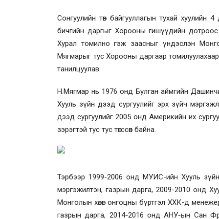
Сонгуулийн төв байгууллагын тухай хуулийн 4
бичгийн даргыг Хорооны гишүүдийн дотроос
Хурал томилно гэж заасныг үндэслэн Монго
Мягмарыг тус Хорооны даргаар томилуулахаар
танилцуулав.
Н.Мягмар нь 1976 онд Булган аймгийн Дашинчи
Хууль зүйн дээд сургуулийг эрх зүйч мэргэж
дээд сургуулийг 2005 онд Америкийн их сургу
зэрэгтэй тус тус төгссөн байна.
Тэрбээр 1999-2006 онд МУИС-ийн Хууль зүйн
мэргэжилтэн, газрын дарга, 2009-2010 онд Ху
Монголын хөлөг онгоцны бүртгэл ХХК-д менеже
газрын дарга, 2014-2016 онд АНУ-ын Сан Фра