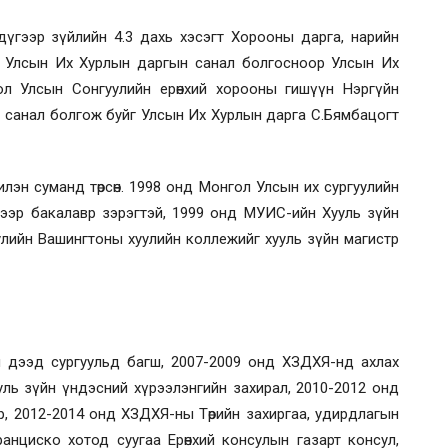
 дүгээр зүйлийн 4.3 дахь хэсэгт Хорооны дарга, нарийн
 Улсын Их Хурлын даргын санал болгосноор Улсын Их
л Улсын Сонгуулийн ерөнхий хорооны гишүүн Нэргүйн
 санал болгож буйг Улсын Их Хурлын дарга С.Бямбацогт
лэн суманд төрсөн. 1998 онд Монгол Улсын их сургуулийн
лээр бакалавр зэрэгтэй, 1999 онд МУИС-ийн Хууль зүйн
улийн Вашингтоны хуулийн коллежийг хууль зүйн магистр
 дээд сургуульд багш, 2007-2009 онд ХЗДХЯ-нд ахлах
уль зүйн үндэсний хүрээлэнгийн захирал, 2010-2012 онд
р, 2012-2014 онд ХЗДХЯ-ны Төрийн захиргаа, удирдлагын
нциско хотод суугаа Ерөнхий консулын газарт консул,