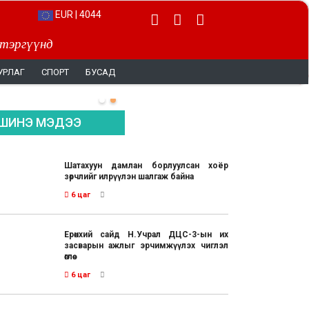
EUR | 4044
 тэргүүнд
УРЛАГ
СПОРТ
БУСАД
ШИНЭ МЭДЭЭ
Шатахуун дамлан борлуулсан хоёр
зөрчлийг илрүүлэн шалгаж байна
6 цаг
Ерөнхий сайд Н.Учрал ДЦС-3-ын их
засварын ажлыг эрчимжүүлэх чиглэл
өглөө
6 цаг