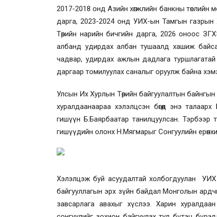
2017-2018 онд Азийн хөгжлийн банкны төслийн 
дарга, 2023-2024 онд УИХ-ын Тамгын газрын 
Төрийн нарийн бичгийн дарга, 2026 оноос ЗГ
албанд удирдах албан тушаалд хашиж байсан
чадвар, удирдах ажлын дадлага туршлагатай 
даргаар томилуулах саналыг оруулж байна хэм
Улсын Их Хурлын Төрийн байгуулалтын байнгын 
хуралдаанаараа хэлэлцсэн бөгөөд энэ талаар
гишүүн Б.Баярбаатар танилцуулсан. Тэрбээр
гишүүдийн олонх Н.Мягмарыг Сонгуулийн ерөнх
Хэлэлцэж буй асуудалтай холбогдуулан УИХ 
байгууллагын эрх зүйн байдал Монголын ардчи
завсарлага авахыг хүслээ. Харин хуралдаан
сонгуулийг зохион байгуулах тул бүтэц бүрэ