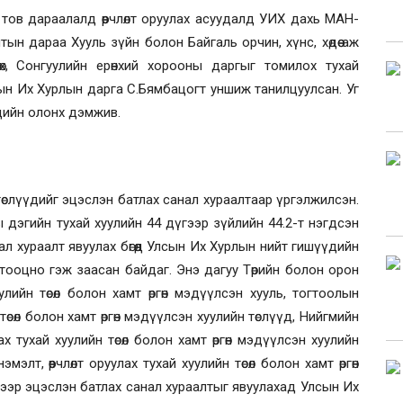
 тов дараалалд өөрчлөлт оруулах асуудалд УИХ дахь МАН-
ын дараа Хууль зүйн болон Байгаль орчин, хүнс, хөдөө аж
лөх, Сонгуулийн ерөнхий хорооны даргыг томилох тухай
н Их Хурлын дарга С.Бямбацогт уншиж танилцуулсан. Уг
дийн олонх дэмжив.
өслүүдийг эцэслэн батлах санал хураалтаар үргэлжилсэн.
дэгийн тухай хуулийн 44 дүгээр зүйлийн 44.2-т нэгдсэн
ал хураалт явуулах бөгөөд Улсын Их Хурлын нийт гишүүдийн
ооцно гэж заасан байдаг. Энэ дагуу Төрийн болон орон
лийн төсөл болон хамт өргөн мэдүүлсэн хууль, тогтоолын
 төсөл болон хамт өргөн мэдүүлсэн хуулийн төслүүд, Нийгмийн
ах тухай хуулийн төсөл болон хамт өргөн мэдүүлсэн хуулийн
элт, өөрчлөлт оруулах тухай хуулийн төсөл болон хамт өргөн
ээр эцэслэн батлах санал хураалтыг явуулахад Улсын Их