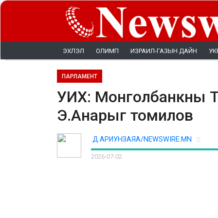
ЭХЛЭЛ
ОЛИМП
ИЗРАИЛ-ГАЗЫН ДАЙН
УК
ПАРЛАМЕНТ
УИХ: Монголбанкны Тэ
Э.Анарыг томилов
Д.АРИУНЗАЯА/NEWSWIRE.MN
2026-07-02