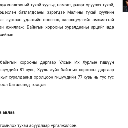
өөлөх үнэлгээний тухай хуульд нэмэлт, өөрчлөлт оруулах тухай,
йг эцэслэн батлагдсаны зэрэгцээ Малчны тухай хуулийн
рэг зургаан удаагийн сонсгол, хэлэлцүүлгийг амжилттай
эн ажиллаж, Байнгын хорооны хуралдааны ирцийг өндөр
хийлэв.
йн байнгын хорооны даргаар Улсын Их Хурлын гишүүн
шүүдийн 81 хувь, Хууль зүйн байнгын хорооны даргаар
охыг хуралдаанд оролцсон гишүүдийн 77 хувь
нь тус тус
тоол баталсанд тооцов.
а авлаа
томилох тухай асуудлаар үргэлжилсэн.