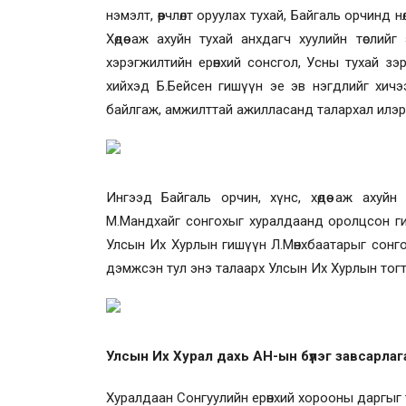
нэмэлт, өөрчлөлт оруулах тухай, Байгаль орчинд нөл
Хөдөө аж ахуйн тухай анхдагч хуулийн төсли
хэрэгжилтийн ерөнхий сонсгол, Усны тухай зэ
хийхэд Б.Бейсен гишүүн эе эв нэгдлийг хичэ
байлгаж, амжилттай ажилласанд талархал илэр
Ингээд Байгаль орчин, хүнс, хөдөө аж аху
М.Мандхайг сонгохыг хуралдаанд оролцсон ги
Улсын Их Хурлын гишүүн Л.Мөнхбаатарыг сонг
дэмжсэн тул
энэ талаарх Улсын Их Хурлын тог
Улсын Их Хурал дахь АН-ын бүлэг завсарлаг
Хуралдаан Сонгуулийн ерөнхий хорооны даргыг 