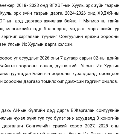
менежер, 2018- 2023 онд ЗГХЭГ-ын Хууль, эрх зүйн газрын
Хууль, эрх зүйн газрын дарга, 2024-2026 онд ХЗДХЯ-ны
ХЭГ-ын дэд даргаар ажиллаж байна. Н.Мягмар нь төрийн
, мэргэжлийн өндөр боловсрол, мэдлэг, мэргэшлийн ур
зэргийг харгалзан түүнийг Сонгуулийн ерөнхий хорооны
ээн Улсын Их Хурлын дарга хэлсэн.
хороо уг асуудлыг 2026 оны 7 дугаар сарын 02-ны өдрийн
х Байнгын хорооны санал, дүгнэлтийг Улсын Их Хурлын
 танилцуулгадаа Байнгын хорооны хуралдаанд оролцсон
ий хорооны даргаар томилохыг дэмжсэн гэдгийг онцлов.
дахь АН-ын бүлгийн дэд дарга Б.Жаргалан сонгуулийн
ллын чухал зүйл тул тус бүлэг энэ асуудалд 3 хоногийн
 даргалагч Сонгуулийн ерөнхий хороо 2027, 2028 оны
лдэхүүнтэй холбоотой асуудлыг Улсын Их Хурал хаврын