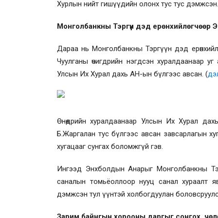
Хурлын нийт гишүүдийн олонх тус тус дэмжсэн
Монголбанкны Тэргүүн дэд ерөнхийлөгчөөр 
Дараа нь Монголбанкны Тэргүүн дэд ерөнхийлө
Чуулганы өчигдрийн нэгдсэн хуралдаанаар уг 
Улсын Их Хурал дахь АН-ын бүлгээс авсан
.
(
дэ
Өнөөдрийн хуралдаанаар Улсын Их Хурал да
Б.Жаргалан тус бүлгээс авсан завсарлагын ху
хугацааг сунгах боломжгүй гэв.
Ингээд Энхболдын Анарыг Монголбанкны Тэрг
саналын томьёоллоор нууц санал хураалт я
дэмжсэн тул үүнтэй холбогдуулан боловсруулс
Зарим байнгын хорооны даргыг сонгох, чө