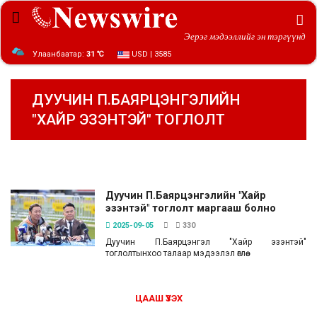
Эерэг мэдээллийг эн тэргүүнд
Улаанбаатар:
31 ℃
USD | 3585
ДУУЧИН П.БАЯРЦЭНГЭЛИЙН
"ХАЙР ЭЗЭНТЭЙ" ТОГЛОЛТ
Дуучин П.Баярцэнгэлийн "Хайр
эзэнтэй" тоглолт маргааш болно
2025-09-05
330
Дуучин П.Баярцэнгэл "Хайр эзэнтэй"
тоглолтынхоо талаар мэдээлэл өглөө.
ЦААШ ҮЗЭХ