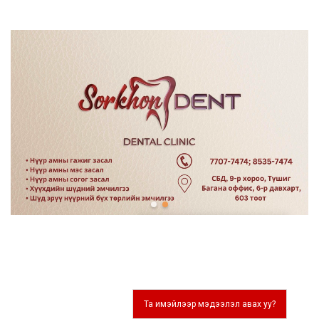
Та имэйлээр мэдээлэл авах уу?