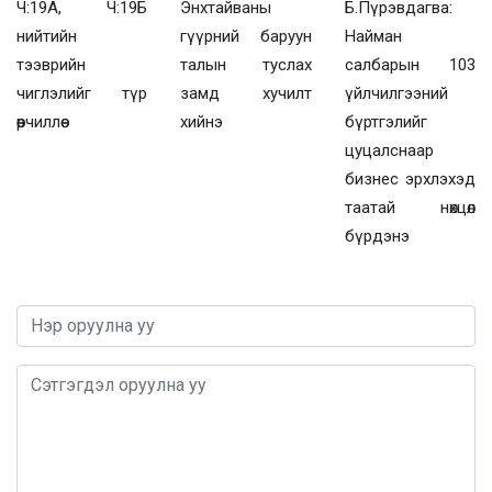
Ч:19А, Ч:19Б
Энхтайваны
Б.Пүрэвдагва:
нийтийн
гүүрний баруун
Найман
тээврийн
талын туслах
салбарын 103
чиглэлийг түр
замд хучилт
үйлчилгээний
өөрчиллөө
хийнэ
бүртгэлийг
цуцалснаар
бизнес эрхлэхэд
таатай нөхцөл
бүрдэнэ