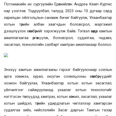
Потомакийн их сургуулийн Ерөнхийлөгч Андреа Кемп-Куртис
нар үзэглэв. Тодруулбал, талууд 2023 оны 10 дугаар сард
харилцан ойлголцлын санамж бичиг байгуулж, Улаанбаатар
хотын төрийн албан хаагчдын боловсрол, мэргэжил
дээшлүүлэх хөтөлбөрийг хэрэгжүүлж байв. Тэгвэл өнөөдөр хамтын
ажиллагаагаа өргөжүүлж, боловсрол, судалгаа, чадавх,
засаглал, технологийн салбарт хамтран ажиллахаар боллоо.
Энэхүү хамтын ажиллагааны гэрээг байгуулснаар соёлын
арга хэмжээ, хурал, оюутан солилцооны хөтөлбөрүүдийг
зохион байгуулах, Улаанбаатар хотын хотын засаглал,
үйлчилгээг сайжруулахад ухаалаг хотын технологийг
нэгтгэсэн төслүүдэд хамтрах, хотын хөгжил, засаглал, ухаалаг
хотын шийдэл, төрийн удирдлагын чиглэлээр хамтарсан
судалгаа хийх, нийслэлийн Засаг даргын Тамгын газар