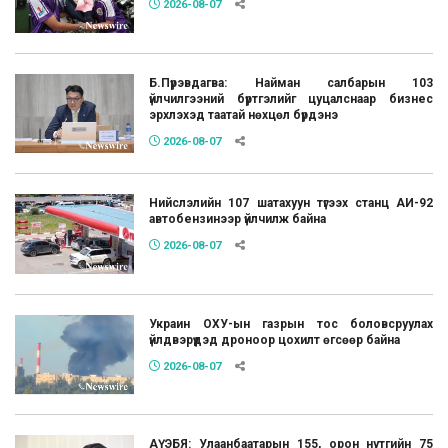
2026-08-07
Б.Пүрэвдагва: Найман салбарын 103
үйлчилгээний бүртгэлийг цуцалснаар бизнес
эрхлэхэд таатай нөхцөл бүрдэнэ
2026-08-07
Нийслэлийн 107 шатахуун түгээх станц АИ-92
автобензинээр үйлчилж байна
2026-08-07
Украин ОХУ-ын газрын тос боловсруулах
үйлдвэрүүдэд дроноор цохилт өгсөөр байна
2026-08-07
АҮЭБЯ: Улаанбаатарын 155, орон нутгийн 75