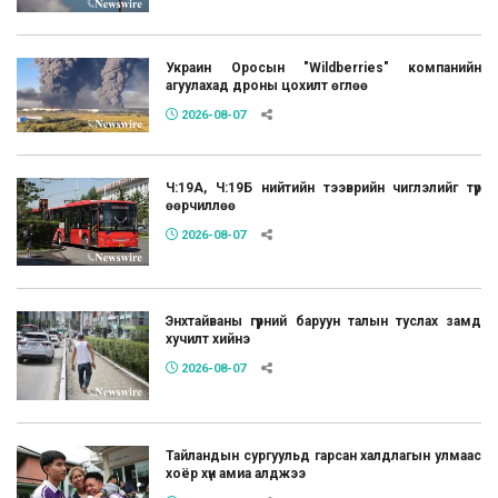
Украин Оросын "Wildberries" компанийн
агуулахад дроны цохилт өглөө
2026-08-07
Ч:19А, Ч:19Б нийтийн тээврийн чиглэлийг түр
өөрчиллөө
2026-08-07
Энхтайваны гүүрний баруун талын туслах замд
хучилт хийнэ
2026-08-07
Тайландын сургуульд гарсан халдлагын улмаас
хоёр хүн амиа алджээ