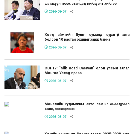
шатахуун түгээх станцад нийлүүлэлт хийлээ
2026-08-07
Ховд аймгийн Буянт суманд сураггүй алга
болсон 10 настай охиныг хайж байна
2026-08-07
COP17: "Silk Road Caravan" олон улсын аялал
Монгол Улсад ирлээ
2026-08-07
Монелийн гудамжны авто замыг өнөөдрөөс
хааж, засварлана
2026-08-07