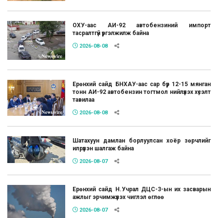
ОХУ-аас АИ-92 автобензиний импорт
тасралтгүй үргэлжилж байна
2026-08-08
Ерөнхий сайд БНХАУ-аас сар бүр 12-15 мянган
тонн АИ-92 автобензин тогтмол нийлүүлэх хүсэлт
тавилаа
2026-08-08
Шатахуун дамлан борлуулсан хоёр зөрчлийг
илрүүлэн шалгаж байна
2026-08-07
Ерөнхий сайд Н.Учрал ДЦС-3-ын их засварын
ажлыг эрчимжүүлэх чиглэл өглөө
2026-08-07