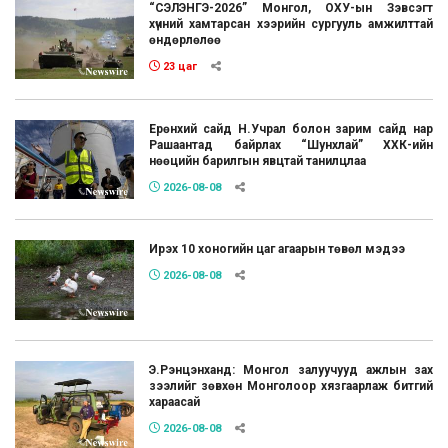
“СЭЛЭНГЭ-2026” Монгол, ОХУ-ын Зэвсэгт
хүчний хамтарсан хээрийн сургууль амжилттай
өндөрлөлөө
23 цаг
Ерөнхий сайд Н.Учрал болон зарим сайд нар
Рашаантад байрлах “Шунхлай” ХХК-ийн
нөөцийн барилгын явцтай танилцлаа
2026-08-08
Ирэх 10 хоногийн цаг агаарын төвөл мэдээ
2026-08-08
Э.Рэнцэнханд: Монгол залуучууд ажлын зах
зээлийг зөвхөн Монголоор хязгаарлаж битгий
хараасай
2026-08-08