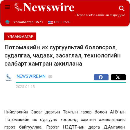
Эерэг мэдээллийг эн тэргүүнд
Улаанбаатар:
25 ℃
USD | 3585
УЛААНБААТАР
Потомакийн их сургуультай боловсрол,
судалгаа, чадавх, засаглал, технологийн
салбарт хамтран ажиллана
NEWSWIRE.MN
2025-04-15
Нийслэлийн Засаг даргын Тамгын газар болон АНУ-ын
Потомакийн их сургууль хооронд хамтын ажиллагааны
гэрээ байгууллаа. Гэрээг НЗДТГ-ын дарга Д.Амгалан,