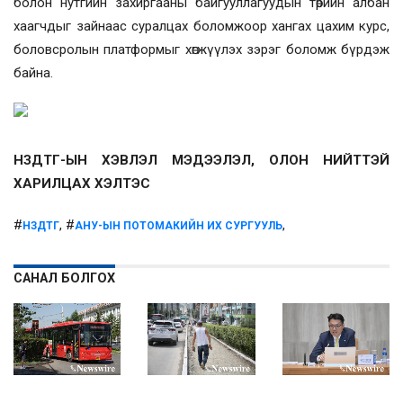
болон нутгийн захиргааны байгууллагуудын төрийн албан
хаагчдыг зайнаас суралцах боломжоор хангах цахим курс,
боловсролын платформыг хөгжүүлэх зэрэг боломж бүрдэж
байна.
НЗД
ТГ-ЫН ХЭВЛЭЛ МЭДЭЭЛЭЛ, ОЛОН НИЙТТЭЙ
ХАРИЛЦАХ ХЭЛТЭС
#
, #
,
НЗДТГ
АНУ-ЫН ПОТОМАКИЙН ИХ СУРГУУЛЬ
САНАЛ БОЛГОХ