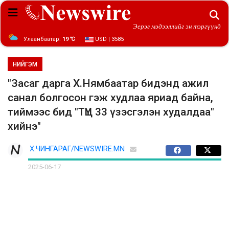
Эерэг мэдээллийг эн тэргүүнд
Улаанбаатар:
19 ℃
USD | 3585
НИЙГЭМ
"Засаг дарга Х.Нямбаатар бидэнд ажил
санал болгосон гэж худлаа яриад байна,
тиймээс бид "ТҮЦ 33 үзэсгэлэн худалдаа"
хийнэ"
Х.ЧИНГАРАГ/NEWSWIRE.MN
2025-06-17