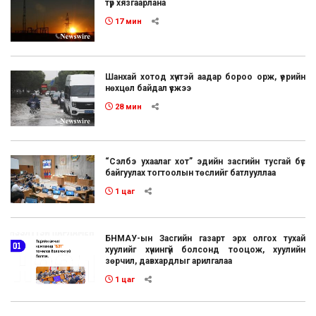
түр хязгаарлана
17 мин
Шанхай хотод хүчтэй аадар бороо орж, үерийн
нөхцөл байдал үүсжээ
28 мин
“Сэлбэ ухаалаг хот” эдийн засгийн тусгай бүс
байгуулах тогтоолын төслийг батлууллаа
1 цаг
БНМАУ-ын Засгийн газарт эрх олгох тухай
хуулийг хүчингүй болсонд тооцож, хуулийн
зөрчил, давхардлыг арилгалаа
1 цаг