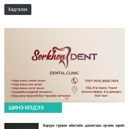
Хадгалах
ШИНЭ МЭДЭЭ
Баруун гурван аймгийн цахилгаан эрчим хүчийг