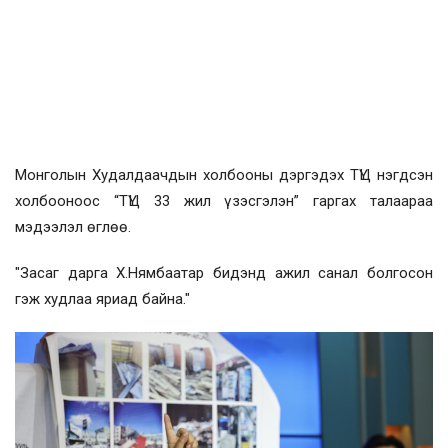
Монголын Худалдаачдын холбооны дэргэдэх ТҮЦ нэгдсэн
холбооноос “ТҮЦ 33 жил үзэсгэлэн” гаргах талаараа
мэдээлэл өглөө.
"Засаг дарга Х.Нямбаатар бидэнд ажил санал болгосон
гэж худлаа яриад байна."