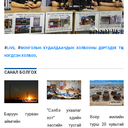
#
, #
LIVE
МОНГОЛЫН ХУДАЛДААЧДЫН ХОЛБООНЫ ДЭРГЭДЭХ ТҮЦ
,
НЭГДСЭН ХОЛБОО
САНАЛ БОЛГОХ
“Сэлбэ ухаалаг
Баруун гурван
Хоёр жилийн
хот” эдийн
аймгийн
турш 20 хувьтай
засгийн тусгай