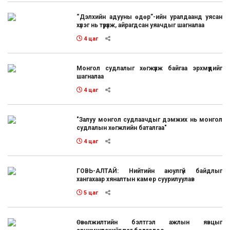
“Дэлхийн адууны өдөр”-ийн уралдаанд уясан
хүлэг нь түрүүлж, айрагдсан уяачдыг шагналаа
4 цаг
Монгол судлалыг хөгжүүлж байгаа эрхмүүдийг
шагналаа
4 цаг
"Залуу монгол судлаачдыг дэмжих нь монгол
судлалын хөгжлийн баталгаа"
4 цаг
ГОВЬ-АЛТАЙ: Нийтийн аюулгүй байдлыг
хангахаар хяналтын камер суурилуулав
5 цаг
Өвөлжилтийн бэлтгэл ажлын явцыг