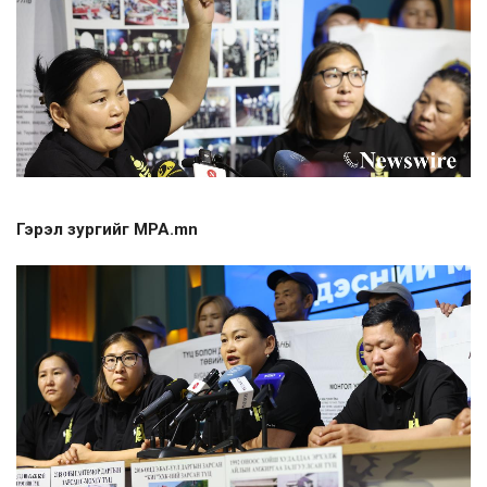
Гэрэл зургийг MPA.mn