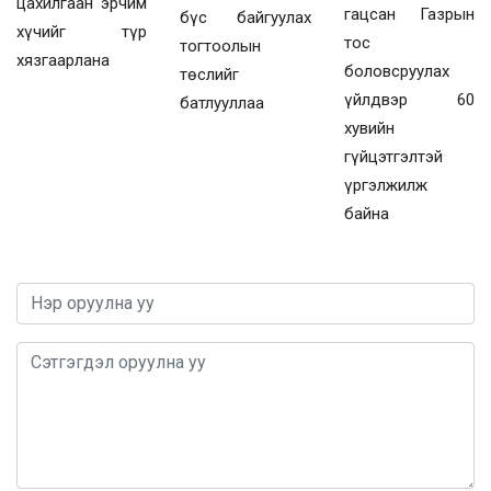
цахилгаан эрчим
гацсан Газрын
бүс байгуулах
хүчийг түр
тос
тогтоолын
хязгаарлана
боловсруулах
төслийг
үйлдвэр 60
батлууллаа
хувийн
гүйцэтгэлтэй
үргэлжилж
байна
0 / 1000