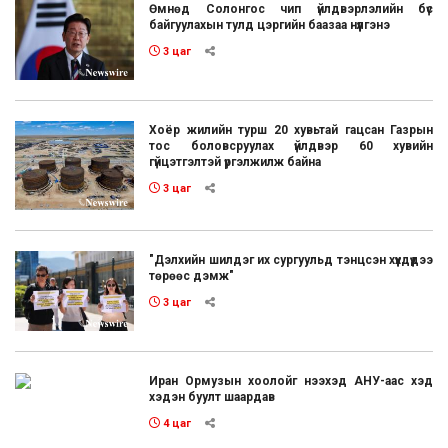
Өмнөд Солонгос чип үйлдвэрлэлийн бүс
байгуулахын тулд цэргийн баазаа нүүлгэнэ
3 цаг
Хоёр жилийн турш 20 хувьтай гацсан Газрын
тос боловсруулах үйлдвэр 60 хувийн
гүйцэтгэлтэй үргэлжилж байна
3 цаг
"Дэлхийн шилдэг их сургуульд тэнцсэн хүүхдүүдээ
төрөөс дэмж"
3 цаг
Иран Ормузын хоолойг нээхэд АНУ-аас хэд
хэдэн буулт шаардав
4 цаг