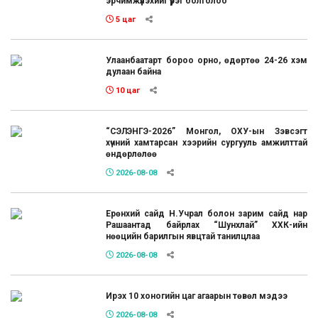
эрчимжүүлэхийг үүрэг болголоо
5 цаг
Улаанбаатарт бороо орно, өдөртөө 24-26 хэм
дулаан байна
10 цаг
“СЭЛЭНГЭ-2026” Монгол, ОХУ-ын Зэвсэгт
хүчний хамтарсан хээрийн сургууль амжилттай
өндөрлөлөө
2026-08-08
Ерөнхий сайд Н.Учрал болон зарим сайд нар
Рашаантад байрлах “Шунхлай” ХХК-ийн
нөөцийн барилгын явцтай танилцлаа
2026-08-08
Ирэх 10 хоногийн цаг агаарын төвөл мэдээ
2026-08-08