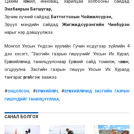
Цахим хөгжил, инновац, харилцаа холбооны сайдад
Энхбаярын Батшугар,
Эрчим хүчний сайдад
Баттогтохын Чойжилсүрэн,
Эрүүл мэндийн сайдад
Жигжидсүрэнгийн Чинбүрэн
нарыг нэр дэвшүүлжээ.
Монгол Улсын Үндсэн хуулийн Гучин есдүгээр зүйлийн 4
дэх хэсэгт, “Засгийн газрын гишүүнийг Улсын Их Хурал,
Ерөнхийлөгчид танилцуулснаар Ерөнхий сайд томилж, чөлөөлж,
огцруулна. Засгийн газрын гишүүн Улсын Их Хуралд
тангараг өргөнө” гэж заажээ.
#
, #
, #
ОНЦОЛСОН
ЕРӨНХИЙЛӨГЧ
ЕРӨНХИЙЛӨГЧИД ЗАСГИЙН ГАЗРЫН
,
ГИШҮҮДИЙГ ТАНИЛЦУУЛЛАА
САНАЛ БОЛГОХ