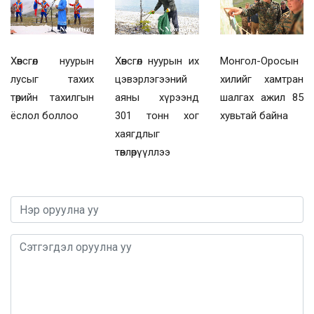
Хөвсгөл нуурын
Хөвсгөл нуурын их
Монгол-Оросын
лусыг тахих
цэвэрлэгээний
хилийг хамтран
төрийн тахилгын
аяны хүрээнд
шалгах ажил 85
ёслол боллоо
301 тонн хог
хувьтай байна
хаягдлыг
төвлөрүүллээ