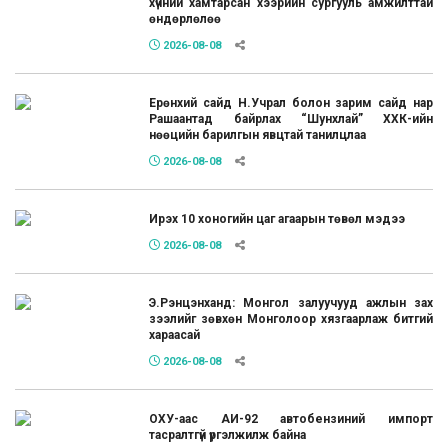
хүчний хамтарсан хээрийн сургууль амжилттай
өндөрлөлөө
2026-08-08
Ерөнхий сайд Н.Учрал болон зарим сайд нар
Рашаантад байрлах “Шунхлай” ХХК-ийн
нөөцийн барилгын явцтай танилцлаа
2026-08-08
Ирэх 10 хоногийн цаг агаарын төвөл мэдээ
2026-08-08
Э.Рэнцэнханд: Монгол залуучууд ажлын зах
зээлийг зөвхөн Монголоор хязгаарлаж битгий
хараасай
2026-08-08
ОХУ-аас АИ-92 автобензиний импорт
тасралтгүй үргэлжилж байна