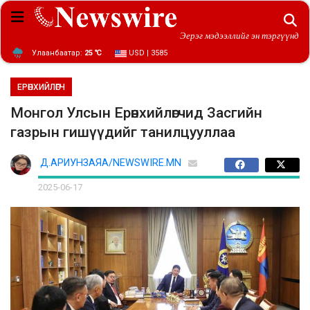
Эерэг мэдээллийг эн тэргүүнд
Улаанбаатар:
25 ℃
USD | 3585
ЕРӨНХИЙЛӨГЧ
Монгол Улсын Ерөнхийлөгчид Засгийн
газрын гишүүдийг танилцууллаа
Д.АРИУНЗАЯА/NEWSWIRE.MN
2025-06-17