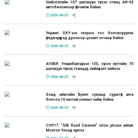
Нийслэлийн 107 шатахуун түгээх станц АИ-92
автобензинээр үйлчилж байна
2026-08-07
Украин ОХУ-ын газрын тос боловсруулах
үйлдвэрүүдэд дроноор цохилт өгсөөр байна
2026-08-07
АҮЭБЯ: Улаанбаатарын 155, орон нутгийн 75
шатахуун түгээх станцад нийлүүлэлт хийлээ
2026-08-07
Ховд аймгийн Буянт суманд сураггүй алга
болсон 10 настай охиныг хайж байна
2026-08-07
COP17: "Silk Road Caravan" олон улсын аялал
Монгол Улсад ирлээ