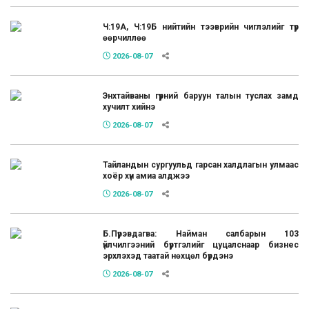
Ч:19А, Ч:19Б нийтийн тээврийн чиглэлийг түр
өөрчиллөө
2026-08-07
Энхтайваны гүүрний баруун талын туслах замд
хучилт хийнэ
2026-08-07
Тайландын сургуульд гарсан халдлагын улмаас
хоёр хүн амиа алджээ
2026-08-07
Б.Пүрэвдагва: Найман салбарын 103
үйлчилгээний бүртгэлийг цуцалснаар бизнес
эрхлэхэд таатай нөхцөл бүрдэнэ
2026-08-07