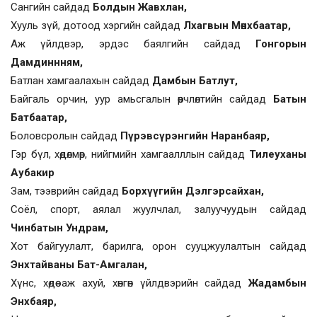
Сангийн сайдад
Болдын Жавхлан,
Хууль зүй, дотоод хэргийн сайдад
Лхагвын Мөнхбаатар,
Аж үйлдвэр, эрдэс баялгийн сайдад
Гонгорын
Дамдиннням,
Батлан хамгаалахын сайдад
Дамбын Батлут,
Байгаль орчин, уур амьсгалын өөрчлөлтийн сайдад
Батын
Батбаатар,
Боловсролын сайдад
Пүрэвсүрэнгийн Наранбаяр,
Гэр бүл, хөдөлмөр, нийгмийн хамгаалллын сайдад
Тилеуханы
Аубакир
Зам, тээврийн сайдад
Борхүүгийн Дэлгэрсайхан,
Соёл, спорт, аялал жуулчлал, залуучуудын сайдад
Чинбатын Ундрам,
Хот байгуулалт, барилга, орон сууцжуулалтын сайдад
Энхтайваны Бат-Амгалан,
Хүнс, хөдөө аж ахуй, хөнгөн үйлдвэрийн сайдад
Жадамбын
Энхбаяр,