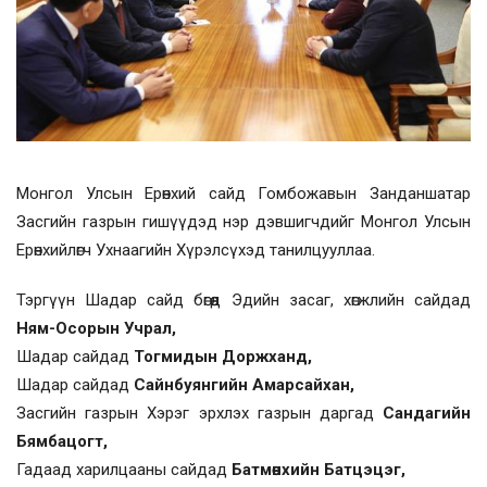
Монгол Улсын Ерөнхий сайд Гомбожавын Занданшатар
Засгийн газрын гишүүдэд нэр дэвшигчдийг Монгол Улсын
Ерөнхийлөгч Ухнаагийн Хүрэлсүхэд танилцууллаа.
Тэргүүн Шадар сайд бөгөөд Эдийн засаг, хөгжлийн сайдад
Ням-Осорын Учрал,
Шадар сайдад
Тогмидын Доржханд,
Шадар сайдад
Сайнбуянгийн Амарсайхан,
Засгийн газрын Хэрэг эрхлэх газрын даргад
Сандагийн
Бямбацогт,
Гадаад харилцааны сайдад
Батмөнхийн Батцэцэг,