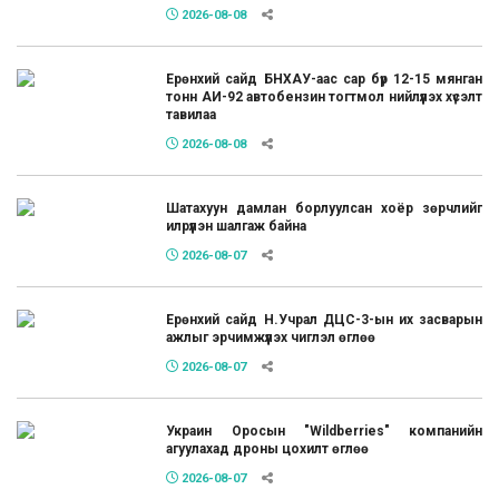
2026-08-08
Ерөнхий сайд БНХАУ-аас сар бүр 12-15 мянган
тонн АИ-92 автобензин тогтмол нийлүүлэх хүсэлт
тавилаа
2026-08-08
Шатахуун дамлан борлуулсан хоёр зөрчлийг
илрүүлэн шалгаж байна
2026-08-07
Ерөнхий сайд Н.Учрал ДЦС-3-ын их засварын
ажлыг эрчимжүүлэх чиглэл өглөө
2026-08-07
Украин Оросын "Wildberries" компанийн
агуулахад дроны цохилт өглөө
2026-08-07