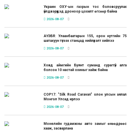
Украин ОХУ-ын газрын тос боловсруулах
үйлдвэрүүдэд дроноор цохилт өгсөөр байна
2026-08-07
АҮЭБЯ: Улаанбаатарын 155, орон нутгийн 75
шатахуун түгээх станцад нийлүүлэлт хийлээ
2026-08-07
Ховд аймгийн Буянт суманд сураггүй алга
болсон 10 настай охиныг хайж байна
2026-08-07
COP17: "Silk Road Caravan" олон улсын аялал
Монгол Улсад ирлээ
2026-08-07
Монелийн гудамжны авто замыг өнөөдрөөс
хааж, засварлана