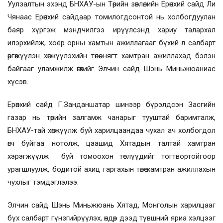
Уулзалтын эхэнд БНХАУ-ын Төрийн зөвлөлийн Ерөнхий сайд Ли
Чянаас Ерөнхий сайдаар томилогдсонтой нь холбогдуулан
баяр хүргэж мэндчилгээ ирүүлсэнд хариу талархал
илэрхийлж, хоёр орны хамтын ажиллагааг бүхий л салбарт
өргөжүүлэн хөгжүүлэхийн төлөө нягт хамтран ажиллахад бэлэн
байгааг уламжилж өгөхийг Элчин сайд Шэнь Миньжюаниас
хүсэв.
Ерөнхий сайд Г.Занданшатар шинээр бүрэлдсэн Засгийн
газар нь төрийн залгамж чанарыг тууштай баримталж,
БНХАУ-тай хөгжүүлж буй харилцаандаа чухал ач холбогдол
өгч буйгаа нотолж, цаашид Хятадын талтай хамтран
хэрэгжүүлж буй томоохон төслүүдийг тогтвортойгоор
урагшлуулж, бодитой ахиц гаргахын төлөө хамтран ажиллахын
чухлыг тэмдэглэлээ.
Элчин сайд Шэнь Миньжюань Хятад, Монголын харилцааг
бүх салбарт гүнзгийрүүлэх, өндөр дээд түвшний яриа хэлцээг