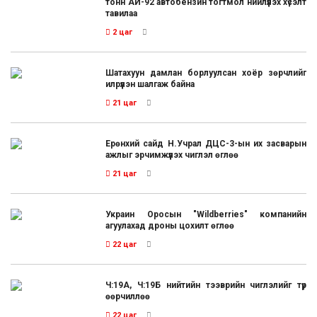
тонн АИ-92 автобензин тогтмол нийлүүлэх хүсэлт
тавилаа
2 цаг
Шатахуун дамлан борлуулсан хоёр зөрчлийг
илрүүлэн шалгаж байна
21 цаг
Ерөнхий сайд Н.Учрал ДЦС-3-ын их засварын
ажлыг эрчимжүүлэх чиглэл өглөө
21 цаг
Украин Оросын "Wildberries" компанийн
агуулахад дроны цохилт өглөө
22 цаг
Ч:19А, Ч:19Б нийтийн тээврийн чиглэлийг түр
өөрчиллөө
22 цаг