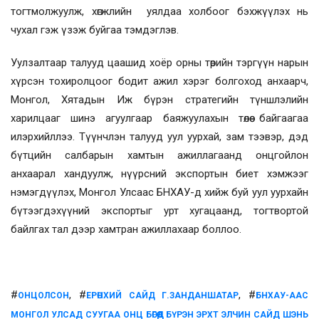
тогтмолжуулж, хөгжлийн уялдаа холбоог бэхжүүлэх нь
чухал гэж үзэж буйгаа тэмдэглэв.
Уулзалтаар талууд цаашид хоёр орны төрийн тэргүүн нарын
хүрсэн тохиролцоог бодит ажил хэрэг болгоход анхаарч,
Монгол, Хятадын Иж бүрэн стратегийн түншлэлийн
харилцааг шинэ агуулгаар баяжуулахын төлөө байгаагаа
илэрхийллээ. Түүнчлэн талууд уул уурхай, зам тээвэр, дэд
бүтцийн салбарын хамтын ажиллагаанд онцгойлон
анхаарал хандуулж, нүүрсний экспортын биет хэмжээг
нэмэгдүүлэх, Монгол Улсаас БНХАУ-д хийж буй уул уурхайн
бүтээгдэхүүний экспортыг урт хугацаанд, тогтвортой
байлгах тал дээр хамтран ажиллахаар боллоо.
#
, #
, #
ОНЦОЛСОН
ЕРӨНХИЙ САЙД Г.ЗАНДАНШАТАР
БНХАУ-ААС
МОНГОЛ УЛСАД СУУГАА ОНЦ БӨГӨӨД БҮРЭН ЭРХТ ЭЛЧИН САЙД ШЭНЬ