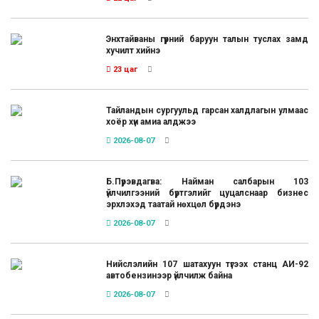
Энхтайваны гүүрний баруун талын туслах замд
хучилт хийнэ
23 цаг
Тайландын сургуульд гарсан халдлагын улмаас
хоёр хүн амиа алджээ
2026-08-07
Б.Пүрэвдагва: Найман салбарын 103
үйлчилгээний бүртгэлийг цуцалснаар бизнес
эрхлэхэд таатай нөхцөл бүрдэнэ
2026-08-07
Нийслэлийн 107 шатахуун түгээх станц АИ-92
автобензинээр үйлчилж байна
2026-08-07