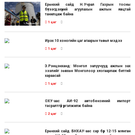
Ерөнхий сайд Н.Учрал Газрын тосны
бүтээгдэхүүний агуулахын ажлын явцтай
танилцаж байна
1 цаг
Ирэх 10 хоногийн цаг агаарын төвөл мэдээ
1 цаг
Э.Рэнцэнханд: Монгол залуучууд ажлын зах
зээлийг зөвхөн Монголоор хязгаарлаж битгий
хараасай
1 цаг
ОХУ-аас АИ-92 автобензиний импорт
тасралтгүй үргэлжилж байна
2 цаг
Ерөнхий сайд БНХАУ-аас сар бүр 12-15 мянган