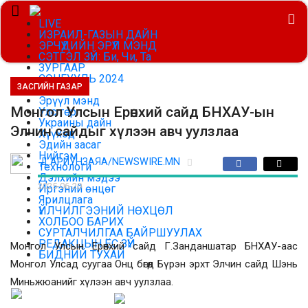
LIVE
ИЗРАИЛ-ГАЗЫН ДАЙН
ЭРЧҮҮДИЙН ЭРҮҮЛ МЭНД
СЭТГЭЛ ЗҮЙ: Би, Чи, Та
ЗУРГААР
СОНГУУЛЬ 2024
ЗАСГИЙН ГАЗАР
Цаг агаар
Эрүүл мэнд
Монгол Улсын Ерөнхий сайд БНХАУ-ын
Улс төр
Украины дайн
Элчин сайдыг хүлээн авч уулзлаа
Хүүхэд
Эдийн засаг
Нийгэм
Д.АРИУНЗАЯА/NEWSWIRE.MN
Технологи
Дэлхийн мэдээ
2025-06-20
Иргэний өнцөг
Ярилцлага
ҮЙЛЧИЛГЭЭНИЙ НӨХЦӨЛ
ХОЛБОО БАРИХ
СУРТАЛЧИЛГАА БАЙРШУУЛАХ
РЕДАКЦЫН ЁС ЗҮЙ
Монгол Улсын Ерөнхий сайд Г.Занданшатар БНХАУ-аас
БИДНИЙ ТУХАЙ
Монгол Улсад суугаа Онц бөгөөд Бүрэн эрхт Элчин сайд Шэнь
Эерэг мэдээллийг эн тэргүүнд
Миньжюанийг хүлээн авч уулзлаа.
Улаанбаатар:
31 ℃
USD | 3585