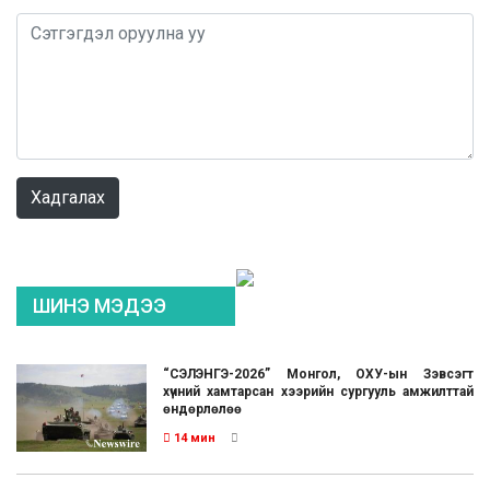
Хадгалах
ШИНЭ МЭДЭЭ
“СЭЛЭНГЭ-2026” Монгол, ОХУ-ын Зэвсэгт
хүчний хамтарсан хээрийн сургууль амжилттай
өндөрлөлөө
14 мин