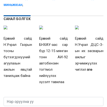
,
МИНЬЖЮАН
САНАЛ БОЛГОХ
Ерөнхий сайд
Ерөнхий сайд
Ерөнхий сайд
Н.Учрал Газрын
БНХАУ-аас сар
Н.Учрал ДЦС-3-
тосны
бүр 12-15 мянган
ын их засварын
бүтээгдэхүүний
тонн АИ-92
ажлыг
агуулахын
автобензин
эрчимжүүлэх
ажлын явцтай
тогтмол
чиглэл өглөө
танилцаж байна
нийлүүлэх
хүсэлт тавилаа