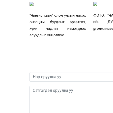
“Чингис хаан” олон улсын нисэх
ФОТО: “Ч
онгоцны буудлыг өргөтгөх,
ийн ДУ
хүчин чадлыг нэмэгдүүлэх
үргэлжилсээ
асуудлыг онцоллоо