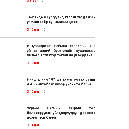
8 цаг
Тайландын сургуульд гарсан халдлагын
улмаас хоёр хүн амиа алджээ
10 цаг
Б.Пүрэвдагва: Найман салбарын 103
үйлчилгээний бүртгэлийг цуцалснаар
бизнес эрхлэхэд таатай нөхцөл бүрдэнэ
10 цаг
Нийслэлийн 107 шатахуун түгээх станц
АИ-92 автобензинээр үйлчилж байна
10 цаг
Украин ОХУ-ын газрын тос
боловсруулах үйлдвэрүүдэд дроноор
цохилт өгсөөр байна
11 цаг