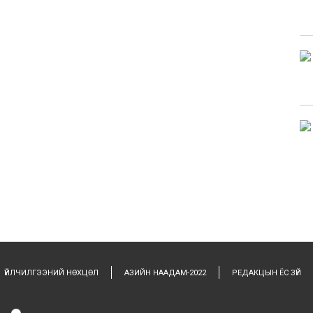
ҮЙЛЧИЛГЭЭНИЙ НӨХЦӨЛ
АЗИЙН НААДАМ-2022
РЕДАКЦЫН ЁС ЗҮЙ