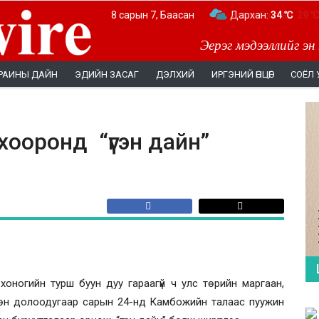
8 сарын 7, Баасан
Дархан:
34 ℃
Эерэг мэдээллийг эн
РАИНЫ ДАЙН
ЭДИЙН ЗАСАГ
ДЭЛХИЙ
ИРГЭНИЙ ӨНЦӨГ
СОЁЛ 
ооронд “үгэн дайн”
оногийн турш буун дуу гараагүй ч улс төрийн маргаан,
сөн долоодугаар сарын 24-нд Камбожийн талаас пуужин