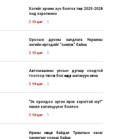
Хогийг эрчим хүч болгох төсөл 2025-2028
онд хэрэгжинэ
13 цаг
Оросын дроны халдлага Украины
энгийн иргэдийг "онилж" байна
13 цаг
Автомашины улсын дугаар сондгой
тоогоор төгссөн бол өнөөдөр шатахуун авна
14 цаг
"Эх орондоо эргэн ирэх хэрэгтэй юу?"
панел хэлэлцүүлэг боллоо
14 цаг
Ираны нөхцөл байдал Трампын засаг
захиргааг сорьж байна