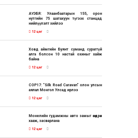
АҮЭБЯ: Улаанбаатарын 155, орон
нутгийн 75 шатахуун түгээх станцад
нийлүүлэлт хийлээ
12 цаг
Ховд аймгийн Буянт суманд сураггүй
алга болсон 10 настай охиныг хайж
байна
12 цаг
COP17: "Silk Road Caravan" олон улсын
аялал Монгол Улсад ирлээ
12 цаг
Монелийн гудамжны авто замыг өнөөдрөөс
хааж, засварлана
12 цаг