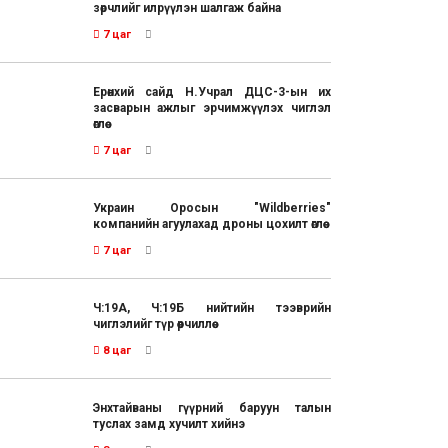
зөрчлийг илрүүлэн шалгаж байна
7 цаг
Ерөнхий сайд Н.Учрал ДЦС-3-ын их
засварын ажлыг эрчимжүүлэх чиглэл
өглөө
7 цаг
Украин Оросын "Wildberries"
компанийн агуулахад дроны цохилт өглөө
7 цаг
Ч:19А, Ч:19Б нийтийн тээврийн
чиглэлийг түр өөрчиллөө
8 цаг
Энхтайваны гүүрний баруун талын
туслах замд хучилт хийнэ