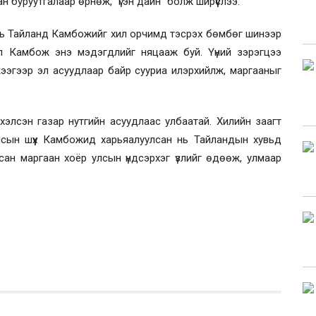
буруутгалаар өрнөж, “үгэн дайн” болж ширүүслээ.
нь Тайланд Камбожийг хил орчимд тэсрэх бөмбөг шинээр
л Камбож энэ мэдэгдлийг няцааж буй. Үүний зэрэгцээ
ээгээр эл асуудлаар байр сууриа илэрхийлж, маргааныг
элсэн газар нутгийн асуудлаас улбаатай. Хилийн заагт
лсын шүүх Камбожид харьяалуулсан нь Тайландын хувьд
сан маргаан хоёр улсын үндсэрхэг үзлийг өдөөж, улмаар