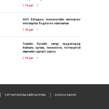
14 цаг
АНУ Хятадын технологийн импортыг
хязгаарлах бодлогоо хамгаалав
15 цаг
Говийн бүсийн залуу нүүдэлчдэд
байгаль орчин, технологи, тогтвортой
хөгжлийн сургалт орлоо
15 цаг
СУРТАЛЧИЛГАА БАЙРШУУЛАХ
ХОЛБОО БАРИХ