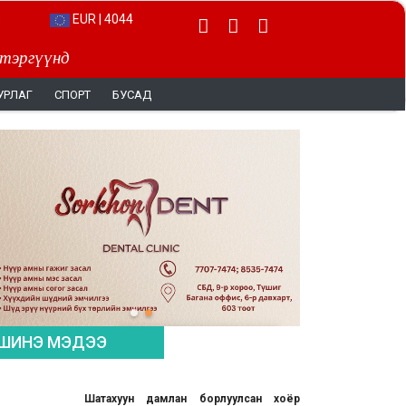
EUR | 4044
 тэргүүнд
УРЛАГ
СПОРТ
БУСАД
ШИНЭ МЭДЭЭ
Шатахуун дамлан борлуулсан хоёр