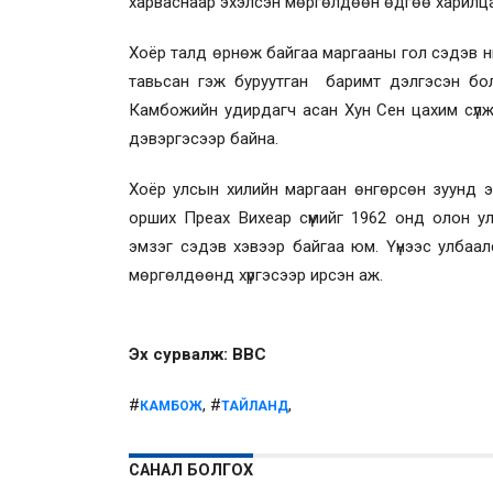
харваснаар эхэлсэн мөргөлдөөн өдгөө харилцан 
Хоёр талд өрнөж байгаа маргааны гол сэдэв 
тавьсан гэж буруутган баримт дэлгэсэн бо
Камбожийн удирдагч асан Хун Сен цахим сүлж
дэвэргэсээр байна.
Хоёр улсын хилийн маргаан өнгөрсөн зуунд эх
орших Преах Вихеар сүмийг 1962 онд олон у
эмзэг сэдэв хэвээр байгаа юм. Үүнээс улбаал
мөргөлдөөнд хүргэсээр ирсэн аж.
Эх сурвалж: BBC
#
, #
,
КАМБОЖ
ТАЙЛАНД
САНАЛ БОЛГОХ