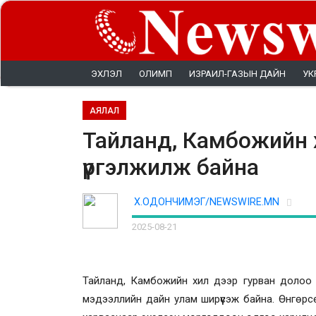
ЭХЛЭЛ
ОЛИМП
ИЗРАИЛ-ГАЗЫН ДАЙН
УК
АЯЛАЛ
Тайланд, Камбожийн х
үргэлжилж байна
Х.ОДОНЧИМЭГ/NEWSWIRE.MN
2025-08-21
Тайланд, Камбожийн хил дээр гурван долоо х
мэдээллийн дайн улам ширүүсэж байна. Өнгөр