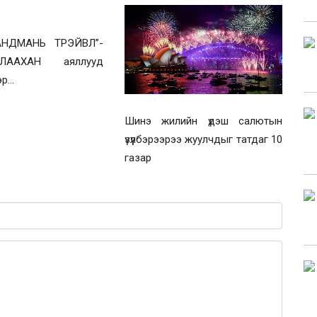
АНДМАНЬ ТРЭЙВЛ”-
ЛААХАН аяллууд
р...
Шинэ жилийн үдэш салютын
үзүүлбэрээрээ жуулчдыг татдаг 10
газар