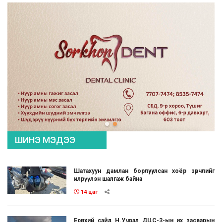
ШИНЭ МЭДЭЭ
Шатахуун дамлан борлуулсан хоёр зөрчлийг
илрүүлэн шалгаж байна
14 цаг
Ерөнхий сайд Н.Учрал ДЦС-3-ын их засварын