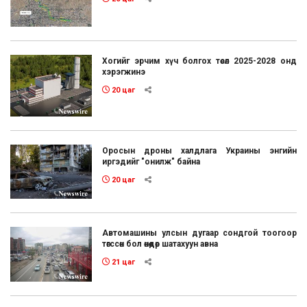
Хогийг эрчим хүч болгох төсөл 2025-2028 онд
хэрэгжинэ
20 цаг
Оросын дроны халдлага Украины энгийн
иргэдийг "онилж" байна
20 цаг
Автомашины улсын дугаар сондгой тоогоор
төгссөн бол өнөөдөр шатахуун авна
21 цаг