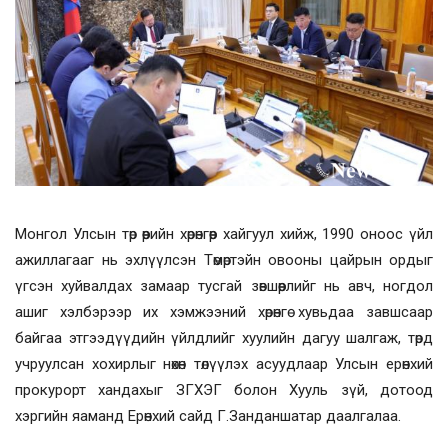
Монгол Улсын төр өөрийн хөрөнгөөр хайгуул хийж, 1990 оноос үйл
ажиллагааг нь эхлүүлсэн Төмөртэйн овооны цайрын ордыг
үгсэн хуйвалдах замаар тусгай зөвшөөрлийг нь авч, ногдол
ашиг хэлбэрээр их хэмжээний хөрөнгө хувьдаа завшсаар
байгаа этгээдүүдийн үйлдлийг хуулийн дагуу шалгаж, төрд
учруулсан хохирлыг нөхөн төлүүлэх асуудлаар Улсын ерөнхий
прокурорт хандахыг ЗГХЭГ болон Хууль зүй, дотоод
хэргийн яаманд Ерөнхий сайд Г.Занданшатар даалгалаа.