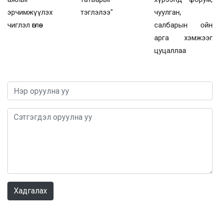
эрчимжүүлэх
тэглэлээ"
чуулган,
чиглэл өглөө
салбарын ойн
арга хэмжээг
цуцаллаа
0 / 1000
Хадгалах