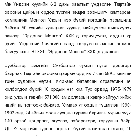
Мөн Үндсэн хуулийн 6.2 дахь заалтыг үндэслэн Төмөртэйн
овооны цайрын ордод тусгай зөвшөөрөл эзэмшигч хамтарсан
компанийн Монгол Улсын нэр бүхий иргэдийн эзэмшилд
байгаа 50 хувийн хувьцааг хуульд нийцүүлэн шилжүүлэх
замаар “Эрдэнэс Монгол” ХХК-д хариуцуулж, ордын үр
өгөөжийг Үндэсний баялгийн санд төвлөрүүлэх ажлыг зохион
байгуулахыг ЗГХЭГ, “Эрдэнэс Монгол” ХХК-д даалгав.
Сүхбаатар аймгийн Сүхбаатар сумын нутаг дэвсгэрт
байрлах Төмөртэйн овооны цайрын орд нь 7 сая 689.5 мянган
тонн хүдрийн нөөцтэй. УИХ-аас баталсан стратегийн ач
холбогдол бүхий 16 ордын нэг юм. Тус ордод 1975-1979
онд улсын төсвийн 571.000 ам.долларын хөрөнгөөр хайгуул хийж,
нөөцийг нь тогтоож байжээ. Улмаар уг ордыг түшиглэн 1990-
1992 онд 24 айлын орон сууцны гурван барилга, уурын зуух,
140 ортой цэцэрлэг, агуулах, лаборатори, харуулын байр,
ДГ-72 маркийн гурван агрегат бүхий цахилгаан станц, 10