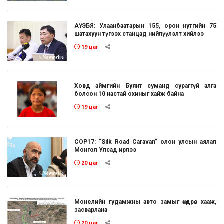
АҮЭБЯ: Улаанбаатарын 155, орон нутгийн 75
шатахуун түгээх станцад нийлүүлэлт хийлээ
19 цаг
Ховд аймгийн Буянт суманд сураггүй алга
болсон 10 настай охиныг хайж байна
19 цаг
COP17: "Silk Road Caravan" олон улсын аялал
Монгол Улсад ирлээ
20 цаг
Монелийн гудамжны авто замыг өнөөдрөөс хааж,
засварлана
20 цаг