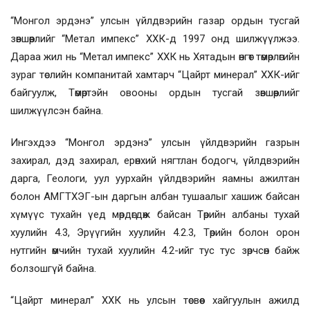
“Монгол эрдэнэ” улсын үйлдвэрийн газар ордын тусгай
зөвшөөрлийг “Метал импекс” ХХК-д 1997 онд шилжүүлжээ.
Дараа жил нь “Метал импекс” ХХК нь Хятадын өнгөт төмөрлөгийн
зураг төслийн компанитай хамтарч “Цайрт минерал” ХХК-ийг
байгуулж, Төмөртэйн овооны ордын тусгай зөвшөөрлийг
шилжүүлсэн байна.
Ингэхдээ “Монгол эрдэнэ” улсын үйлдвэрийн газрын
захирал, дэд захирал, ерөнхий нягтлан бодогч, үйлдвэрийн
дарга, Геологи, уул уурхайн үйлдвэрийн яамны ажилтан
болон АМГТХЭГ-ын даргын албан тушаалыг хашиж байсан
хүмүүс тухайн үед мөрдөгдөж байсан Төрийн албаны тухай
хуулийн 4.3, Эрүүгийн хуулийн 4.2.3, Төрийн болон орон
нутгийн өмчийн тухай хуулийн 4.2-ийг тус тус зөрчсөн байж
болзошгүй байна.
“Цайрт минерал” ХХК нь улсын төсвөөс хайгуулын ажилд