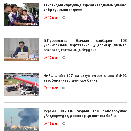
Тайландын сургуульд гарсан халдлагын улмаас
хоёр хүн амиа алджээ
17 цаг
Б.Пүрэвдагва: Найман салбарын 103
үйлчилгээний бүртгэлийг цуцалснаар бизнес
эрхлэхэд таатай нөхцөл бүрдэнэ
17 цаг
Нийслэлийн 107 шатахуун түгээх станц АИ-92
автобензинээр үйлчилж байна
18 цаг
Украин ОХУ-ын газрын тос боловсруулах
үйлдвэрүүдэд дроноор цохилт өгсөөр байна
18 цаг