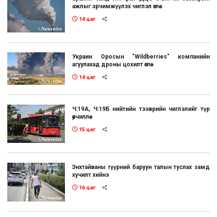
ажлыг эрчимжүүлэх чиглэл өглөө
14 цаг
Украин Оросын "Wildberries" компанийн
агуулахад дроны цохилт өглөө
14 цаг
Ч:19А, Ч:19Б нийтийн тээврийн чиглэлийг түр
өөрчиллөө
15 цаг
Энхтайваны гүүрний баруун талын туслах замд
хучилт хийнэ
16 цаг