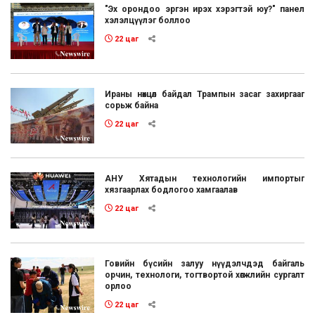
"Эх орондоо эргэн ирэх хэрэгтэй юу?" панел
хэлэлцүүлэг боллоо
22 цаг
Ираны нөхцөл байдал Трампын засаг захиргааг
сорьж байна
22 цаг
АНУ Хятадын технологийн импортыг
хязгаарлах бодлогоо хамгаалав
22 цаг
Говийн бүсийн залуу нүүдэлчдэд байгаль
орчин, технологи, тогтвортой хөгжлийн сургалт
орлоо
22 цаг