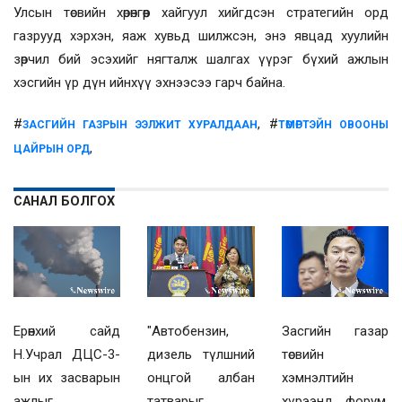
Улсын төсвийн хөрөнгөөр хайгуул хийгдсэн стратегийн орд
газрууд хэрхэн, яаж хувьд шилжсэн, энэ явцад хуулийн
зөрчил бий эсэхийг нягталж шалгах үүрэг бүхий ажлын
хэсгийн үр дүн ийнхүү эхнээсээ гарч байна.
#
, #
ЗАСГИЙН ГАЗРЫН ЭЭЛЖИТ ХУРАЛДААН
ТӨМӨРТЭЙН ОВООНЫ
,
ЦАЙРЫН ОРД
САНАЛ БОЛГОХ
Ерөнхий сайд
"Автобензин,
Засгийн газар
Н.Учрал ДЦС-3-
дизель түлшний
төсвийн
ын их засварын
онцгой албан
хэмнэлтийн
ажлыг
татварыг
хүрээнд форум,