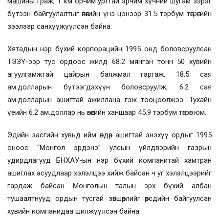
машины граж, 1 км орчим урттай эрчим хүчний шугам зэрэг
бүтээн байгуулалтыг өнөөгийн үнэ цэнээр 31.5 тэрбум төгрөгийн
зээлээр санхүүжүүлсэн байна.
Хятадын нэр бүхий корпорацийн 1995 онд боловсруулсан
ТЭЗҮ-ээр тус ордоос жилд 68.2 мянган тонн 50 хувийн
агуулгамжтай цайрын баяжмал гаргаж, 18.5 сая
ам.долларын бүтээгдэхүүн боловсруулж, 6.2 сая
ам.долларын ашигтай ажиллана гэж тооцоолжээ. Тухайн
үеийн 6.2 ам.доллар нь өнөөгийн ханшаар 45.9 тэрбум төгрөг юм.
Эдийн засгийн хувьд ийм өндөр ашигтай энэхүү ордыг 1995
оноос “Монгол эрдэнэ” улсын үйлдвэрийн газрын
удирдлагууд БНХАУ-ын нэр бүхий компанитай хамтран
ашиглах асуудлаар хэлэлцээ хийж байсан ч уг хэлэлцээрийг
гардаж байсан Монголын талын эрх бүхий албан
тушаалтнууд ордын тусгай зөвшөөрлийг өөрсдийн байгуулсан
хувийн компанидаа шилжүүлсэн байна.