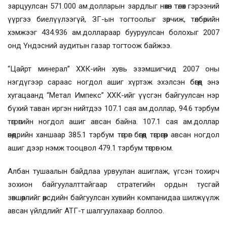
зарцуулсан 571.000 ам.долларын зардлыг нөхөн төлөх гэрээний
үүргээ биелүүлээгүй, ЗГ-ын тогтоолыг зөрчиж, төлбөрийн
хэмжээг 434.936 ам.доллараар бууруулсан болохыг 2007
онд Үндэсний аудитын газар тогтоож байжээ.
“Цайрт минерал” ХХК-ийн хувь эзэмшигчид 2007 оны
нэгдүгээр сараас ногдол ашиг хүртэж эхэлсэн бөгөөд энэ
хугацаанд “Метал Импекс” ХХК-ийг үүсгэн байгуулсан нэр
бүхий таван иргэн нийтдээ 107.1 сая ам.доллар, 94.6 тэрбум
төгрөгийн ногдол ашиг авсан байна. 107.1 сая ам.доллар
өнөөдрийн ханшаар 385.1 тэрбум төгрөг бөгөөд төгрөгөөр авсан ногдол
ашиг дээр нэмж тооцвол 479.1 тэрбум төгрөг юм.
Албан тушаалын байдлаа урвуулан ашиглаж, үгсэн тохирч
зохион байгуулалттайгаар стратегийн ордын тусгай
зөвшөөрлийг өөрсдийн байгуулсан хувийн компанидаа шилжүүлж
авсан үйлдлийг АТГ-т шалгуулахаар боллоо.