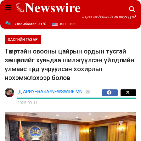
Эерэг мэдээллийг эн тэргүүнд
Улаанбаатар:
31 ℃
USD | 3585
ЗАСГИЙН ГАЗАР
Төмөртэйн овооны цайрын ордын тусгай
зөвшөөрлийг хувьдаа шилжүүлсэн үйлдлийн
улмаас төрд учруулсан хохирлыг
нэхэмжлэхээр болов
Д.АРИУНЗАЯА/NEWSWIRE.MN
2025-09-11