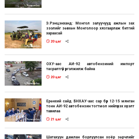
Э.Рэнцэнханд: Монгол залуучууд ажлын зах
зээлийг зөвхөн Монголоор хязгаарлаж битгий
хараасай
20 цаг
ОХУ-аас АИ-92 автобензиний импорт
тасралтгүй үргэлжилж байна
20 цаг
Ерөнхий сайд БНХАУ-аас сар бүр 12-15 мянган
тонн АИ-92 автобензин тогтмол нийлүүлэх хүсэлт
тавилаа
21 цаг
Шатахуун дамлан борлуулсан хоёр зөрчлийг