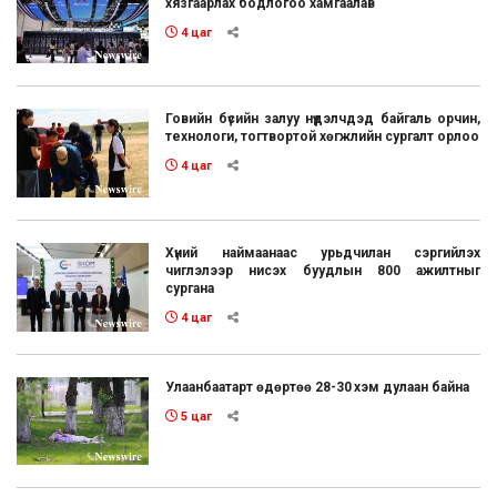
хязгаарлах бодлогоо хамгаалав
4 цаг
Говийн бүсийн залуу нүүдэлчдэд байгаль орчин,
технологи, тогтвортой хөгжлийн сургалт орлоо
4 цаг
Хүний наймаанаас урьдчилан сэргийлэх
чиглэлээр нисэх буудлын 800 ажилтныг
сургана
4 цаг
Улаанбаатарт өдөртөө 28-30 хэм дулаан байна
5 цаг