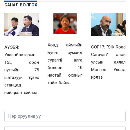
САНАЛ БОЛГОХ
Ховд аймгийн
COP17: "Silk Road
АҮЭБЯ:
Буянт суманд
Caravan" олон
Улаанбаатарын
сураггүй алга
улсын аялал
155, орон
болсон 10
Монгол Улсад
нутгийн 75
настай охиныг
ирлээ
шатахуун түгээх
хайж байна
станцад
нийлүүлэлт хийлээ