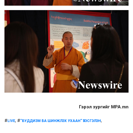
Гэрэл зургийг MPA.mn
#
, #
,
LIVE
“БУДДИЗМ БА ШИНЖЛЭХ УХААН” ҮЗЭСГЭЛЭН