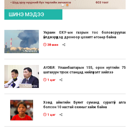
ШИНЭ МЭДЭЭ
Украин ОХУ-ын газрын тос боловсруулах
үйлдвэрүүдэд дроноор цохилт өгсөөр байна
38 мин
АҮЭБЯ: Улаанбаатарын 155, орон нутгийн 75
шатахуун түгээх станцад нийлүүлэлт хийлээ
1 цаг
Ховд аймгийн Буянт суманд сураггүй алга
болсон 10 настай охиныг хайж байна
1 цаг