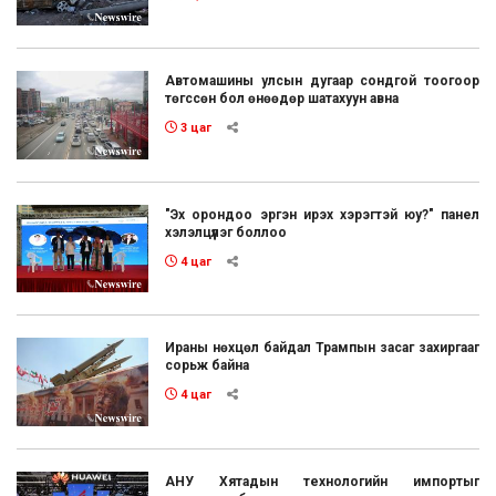
Автомашины улсын дугаар сондгой тоогоор
төгссөн бол өнөөдөр шатахуун авна
3 цаг
"Эх орондоо эргэн ирэх хэрэгтэй юу?" панел
хэлэлцүүлэг боллоо
4 цаг
Ираны нөхцөл байдал Трампын засаг захиргааг
сорьж байна
4 цаг
АНУ Хятадын технологийн импортыг