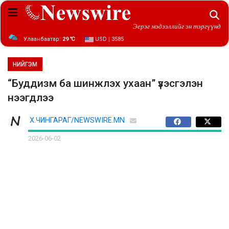
Эерэг мэдээллийг эн тэргүүнд
Улаанбаатар:
29 ℃
USD | 3585
НИЙГЭМ
“Буддизм ба шинжлэх ухаан” үзэсгэлэн
нээгдлээ
Х.ЧИНГАРАГ/NEWSWIRE.MN
2026-06-02