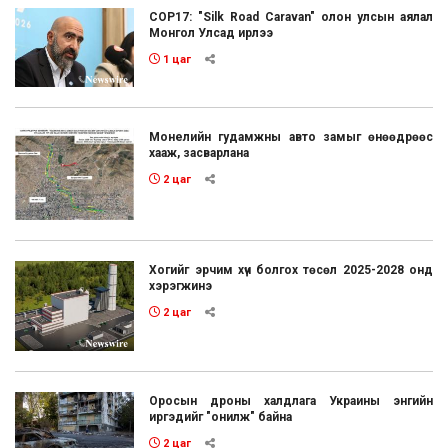
COP17: "Silk Road Caravan" олон улсын аялал
Монгол Улсад ирлээ
1 цаг
Монелийн гудамжны авто замыг өнөөдрөөс
хааж, засварлана
2 цаг
Хогийг эрчим хүч болгох төсөл 2025-2028 онд
хэрэгжинэ
2 цаг
Оросын дроны халдлага Украины энгийн
иргэдийг "онилж" байна
2 цаг