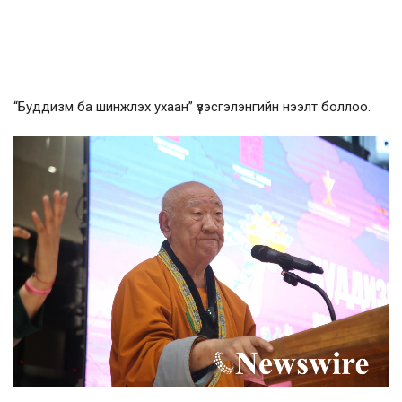
“Буддизм ба шинжлэх ухаан” үзэсгэлэнгийн нээлт боллоо.