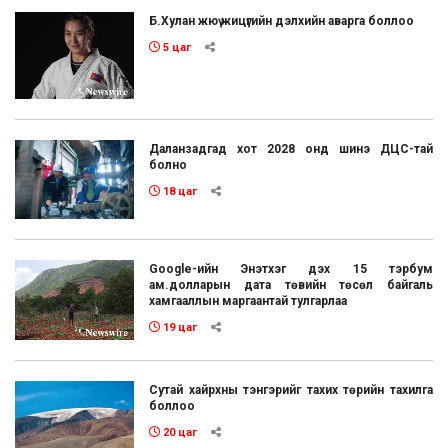
Б.Хулан жюү жицүгийн дэлхийн аварга боллоо
5 цаг
Даланзадгад хот 2028 онд шинэ ДЦС-тай
болно
18 цаг
Google-ийн Энэтхэг дэх 15 тэрбум
ам.долларын дата төвийн төсөл байгаль
хамгааллын маргаантай тулгарлаа
19 цаг
Сутай хайрхны тэнгэрийг тахих төрийн тахилга
боллоо
20 цаг