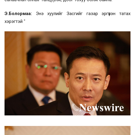
Э.Болормаа:
Энэ хуулийг Засгийг газар эргүүлэн татах
хэрэгтэй "