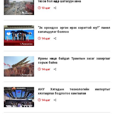
төгссөн бол өнөөдөр шатахуун авна
13 цаг
"Эх орондоо эргэн ирэх хэрэгтэй юу?" панел
хэлэлцүүлэг боллоо
14 цаг
Ираны нөхцөл байдал Трампын засаг захиргааг
сорьж байна
14 цаг
АНУ Хятадын технологийн импортыг
хязгаарлах бодлогоо хамгаалав
14 цаг