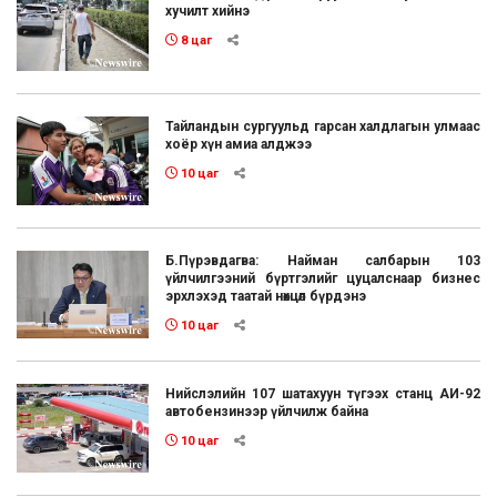
хучилт хийнэ
8 цаг
Тайландын сургуульд гарсан халдлагын улмаас
хоёр хүн амиа алджээ
10 цаг
Б.Пүрэвдагва: Найман салбарын 103
үйлчилгээний бүртгэлийг цуцалснаар бизнес
эрхлэхэд таатай нөхцөл бүрдэнэ
10 цаг
Нийслэлийн 107 шатахуун түгээх станц АИ-92
автобензинээр үйлчилж байна
10 цаг