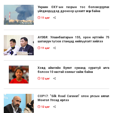
Украин ОХУ-ын газрын тос боловсруулах
үйлдвэрүүдэд дроноор цохилт өгсөөр байна
11 цаг
АҮЭБЯ: Улаанбаатарын 155, орон нутгийн 75
шатахуун түгээх станцад нийлүүлэлт хийлээ
11 цаг
Ховд аймгийн Буянт суманд сураггүй алга
болсон 10 настай охиныг хайж байна
12 цаг
COP17: "Silk Road Caravan" олон улсын аялал
Монгол Улсад ирлээ
12 цаг