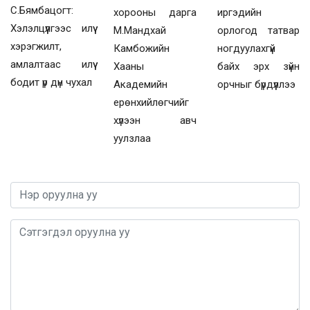
С.Бямбацогт:
хорооны дарга
иргэдийн
Хэлэлцүүлгээс илүү
М.Мандхай
орлогод татвар
хэрэгжилт,
Камбожийн
ногдуулахгүй
амлалтаас илүү
Хааны
байх эрх зүйн
бодит үр дүн чухал
Академийн
орчныг бүрдүүллээ
ерөнхийлөгчийг
хүлээн авч
уулзлаа
0 / 1000