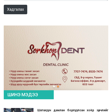
Хадгалах
ШИНЭ МЭДЭЭ
Шатахуун дамлан борлуулсан хоёр зөрчлийг