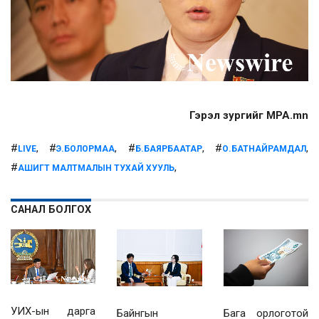
Гэрэл зургийг MPA.mn
#
, #
, #
, #
,
LIVE
Э.БОЛОРМАА
Б.БАЯРБААТАР
О.БАТНАЙРАМДАЛ
#
,
АШИГТ МАЛТМАЛЫН ТУХАЙ ХУУЛЬ
САНАЛ БОЛГОХ
УИХ-ын дарга
Байнгын
Бага орлоготой