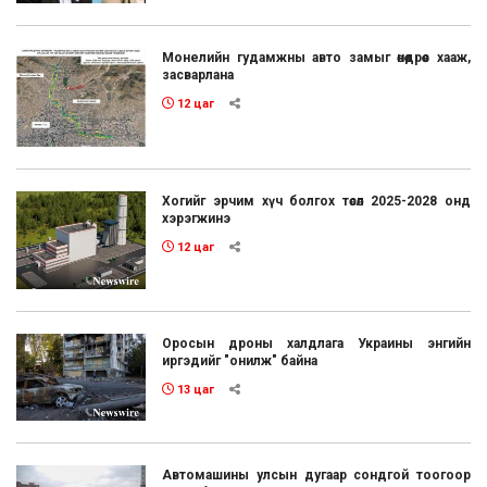
Монелийн гудамжны авто замыг өнөөдрөөс хааж,
засварлана
12 цаг
Хогийг эрчим хүч болгох төсөл 2025-2028 онд
хэрэгжинэ
12 цаг
Оросын дроны халдлага Украины энгийн
иргэдийг "онилж" байна
13 цаг
Автомашины улсын дугаар сондгой тоогоор