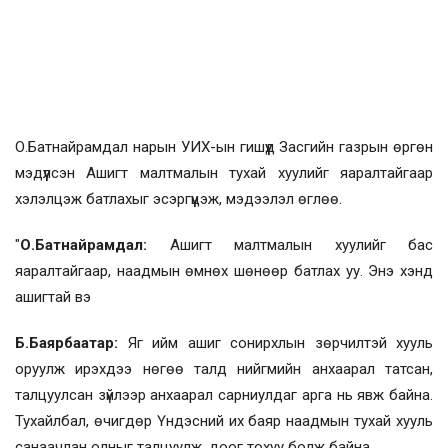
О.Батнайрамдал нарын УИХ-ын гишүүд Засгийн газрын өргөн
мэдүүлсэн Ашигт малтмалын тухай хуулийг яаралтайгаар
хэлэлцэж батлахыг эсэргүүцэж, мэдээлэл өглөө.
"
О.Батнайрамдал:
Ашигт малтмалын хуулийг бас
яаралтайгаар, наадмын өмнөх шөнөөр батлах уу. Энэ хэнд
ашигтай вэ
Б.Баярбаатар:
Яг ийм ашиг сонирхлын зөрчилтэй хууль
оруулж ирэхдээ нөгөө талд нийгмийн анхаарал татсан,
талцуулсан зүйлээр анхаарал сарниулдаг арга нь явж байна.
Тухайлбал, өчигдөр Үндэсний их баяр наадмын тухай хууль
санаачлан олныг талцуулж, доог тохуу болж байна.