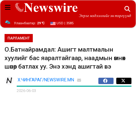
Эерэг мэдээллийг эн тэргүүнд
Улаанбаатар:
29 ℃
USD | 3585
ПАРЛАМЕНТ
О.Батнайрамдал: Ашигт малтмалын
хуулийг бас яаралтайгаар, наадмын өмнөх
шөнөөр батлах уу. Энэ хэнд ашигтай вэ
Х.ЧИНГАРАГ/NEWSWIRE.MN
2026-06-03