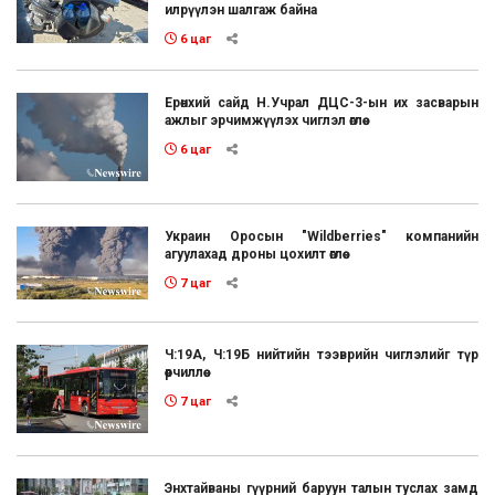
илрүүлэн шалгаж байна
6 цаг
Ерөнхий сайд Н.Учрал ДЦС-3-ын их засварын
ажлыг эрчимжүүлэх чиглэл өглөө
6 цаг
Украин Оросын "Wildberries" компанийн
агуулахад дроны цохилт өглөө
7 цаг
Ч:19А, Ч:19Б нийтийн тээврийн чиглэлийг түр
өөрчиллөө
7 цаг
Энхтайваны гүүрний баруун талын туслах замд