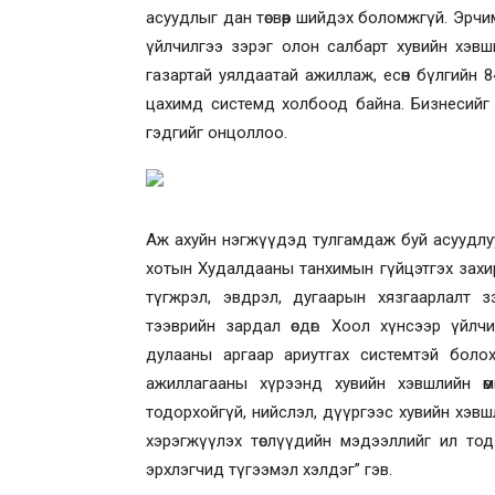
асуудлыг дан төсвөөр шийдэх боломжгүй. Эрчим
үйлчилгээ зэрэг олон салбарт хувийн хэвш
газартай уялдаатай ажиллаж, есөн бүлгийн 84
цахимд системд холбоод байна. Бизнесийг
гэдгийг онцоллоо.
Аж ахуйн нэгжүүдэд тулгамдаж буй асуудл
хотын Худалдааны танхимын гүйцэтгэх захи
түгжрэл, эвдрэл, дугаарын хязгаарлалт 
тээврийн зардал өсдөг. Хоол хүнсээр үйлч
дулааны аргаар ариутгах системтэй болох
ажиллагааны хүрээнд хувийн хэвшлийн ө
тодорхойгүй, нийслэл, дүүргээс хувийн хэв
хэрэгжүүлэх төслүүдийн мэдээллийг ил тод
эрхлэгчид түгээмэл хэлдэг” гэв.