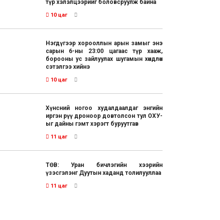
түр хэлэлцээрийг боловсруулж байна
10 цаг
Нэгдүгээр хорооллын арын замыг энэ
сарын 6-ны 23:00 цагаас түр хааж,
борооны ус зайлуулах шугамын хөндлөн
сэтэлгээ хийнэ
10 цаг
Хүнсний ногоо худалдаалдаг энгийн
иргэн рүү дроноор довтолсон тул ОХУ-
ыг дайны гэмт хэрэгт буруутгав
11 цаг
ТӨВ: Уран бичлэгийн хээрийн
үзэсгэлэнг Дуутын хаданд толилууллаа
11 цаг