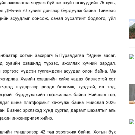
йл ажиллагаа явуулж буй аж ахуй нэгжүүдийн 76 хувь,
слэл ДНБ-ий 70 хувийг дангаар бүрдүүлж байна. Тиймээс
үүдийн асуудлыг сонсож, санал хүсэлтийг бодлого, үйл
аанбаатар хотын Захирагч Б.Пүрэвдагва “Эдийн засаг,
ед хувийн хэвшилд түрээс, ажиллах хүчний зардал,
 зэргээс үүдсэн тулгамдсан асуудал олон байна. Мөн
ужгирлаа. Хувийн хэвшлийн хийж чадах бизнестэй хот
эгчдэд шударгаар өрсөлдөх боломж, хурдтай, ил тод,
цөлийг бүрдүүлэхийн төлөө ажиллаж байна. Нийслэл төсөл,
ээлдэг шинэ платформыг хөгжүүлж байна. Нийслэл 2026
ан. Бизнес эрхлэхэд хүнд суртал, дарамт шахалтыг аль
дахин инженерчлэл хийнэ.
вшлийн түншлэлээр 42 төсөл хэрэгжиж байна. Хотын бүх