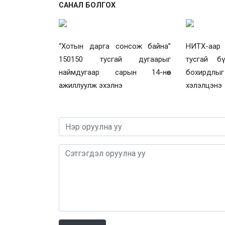
САНАЛ БОЛГОХ
“Хотын дарга сонсож байна”
НИТХ-аар 
150150 тусгай дугаарыг
тусгай б
наймдугаар сарын 14-нөөс
бохирдлыг 
ажиллуулж эхэлнэ
хэлэлцэнэ