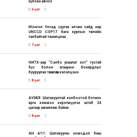
хүлээн авчээ
6 цаг
Монгол Улсад суугаа элчин сайд нар
UNCCD COP17 бага хурлын төслийн
талбайтай танилцлаа
7 цаг
НИТХ-аар "Сэлбэ ухаалаг хот" тусгай
бүс болон агаарын бохирдлыг
бууруулах төлөвлөгөөг хэлэлцэнэ
8 цаг
АҮЭБЯ: Шатахуунтай холбоотой богино
арга хэмжээ хэрэгжүүлэх штаб 24
цагаар ажиллаж байна
8 цаг
АН 4/11: Шатахууны хомсдол биш