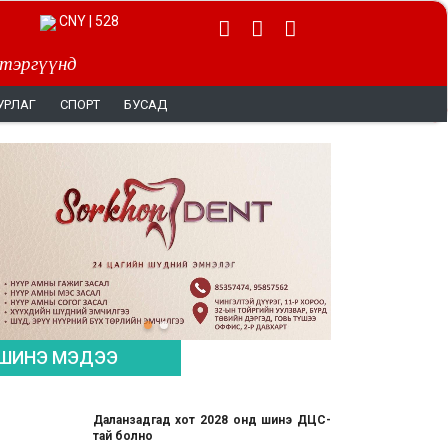
CNY | 528
 тэргүүнд
УРЛАГ
СПОРТ
БУСАД
ШИНЭ МЭДЭЭ
Даланзадгад хот 2028 онд шинэ ДЦС-
тай болно