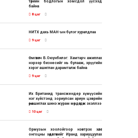
төрийн бодлогын хомсдол үүсээд
байна
8 цаг
НИТХ дахь МАН-ын бүлэг хуралдлаа
9 цаг
Өмгөөлөгч Б.Оюунбилэг: Хамтарч ажиллах
нэрээр бизнесийг нь булааж, эрүүгийн
хэрэг ашиглан дарамталж байна
9 цаг
Их Британид трансжендер хүмүүсийн
нэг хүйстэнд зориулсан ариун цэврийн
өрөө ашиглах шинэ журам мөрдөгдөж эхэллээ
10 цаг
Ормузын хоолойгоор нэвтрэх хөлөг
онгоцны хөдөлгөөнийг Иранд хариуцуулах