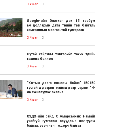
2 цаг
Google-ийн Энэтхэг дэх 15 тэрбум
ам.долларын дата төвийн төсөл байгаль
хамгааллын маргаантай тулгарлаа
4 цаг
Сутай хайрхны тэнгэрийг тахих төрийн
тахилга боллоо
4 цаг
“Хотын дарга сонсож байна” 150150
тусгай дугаарыг наймдугаар сарын 14-
нөөс ажиллуулж эхэлнэ
4 цаг
ХЗДХ-ийн сайд С.Амарсайхан: Намайг
увайгүй гүтгэсэн асуудлыг шалгуулж
байгаа, эзэн нь ч тодорч байгаа