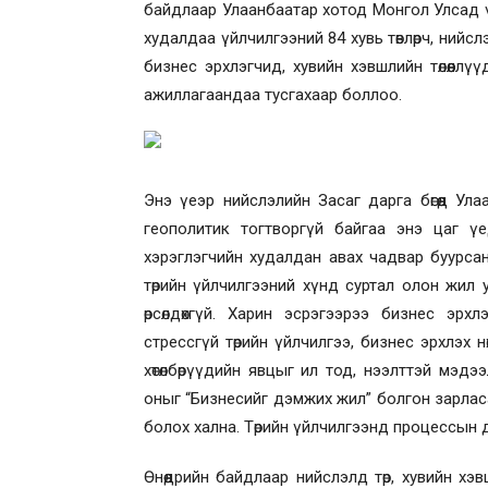
байдлаар Улаанбаатар хотод Монгол Улсад ү
худалдаа үйлчилгээний 84 хувь төвлөрч, ний
бизнес эрхлэгчид, хувийн хэвшлийн төлөөлл
ажиллагаандаа тусгахаар боллоо.
Энэ үеэр нийслэлийн Засаг дарга бөгөөд Ул
геополитик тогтворгүй байгаа энэ цаг ү
хэрэглэгчийн худалдан авах чадвар буурсан
төрийн үйлчилгээний хүнд суртал олон жил 
өрсөлдөхгүй. Харин эсрэгээрээ бизнес эрхл
стрессгүй төрийн үйлчилгээ, бизнес эрхлэх нөх
хөтөлбөрүүдийн явцыг ил тод, нээлттэй мэд
оныг “Бизнесийг дэмжих жил” болгон зарлас
болох хална. Төрийн үйлчилгээнд процессын 
Өнөөдрийн байдлаар нийслэлд төр, хувийн хэ