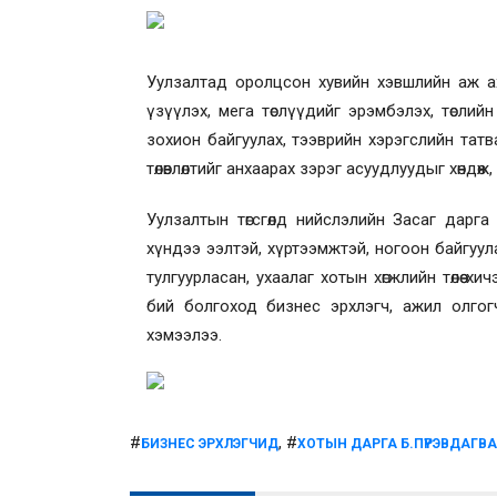
Уулзалтад оролцсон хувийн хэвшлийн аж а
үзүүлэх, мега төслүүдийг эрэмбэлэх, төслийн
зохион байгуулах, тээврийн хэрэгслийн татв
төлөвлөлтийг анхаарах зэрэг асуудлуудыг хөндөж
Уулзалтын төгсгөлд нийслэлийн Засаг дарга
хүндээ ээлтэй, хүртээмжтэй, ногоон байгуул
тулгуурласан, ухаалаг хотын хөгжлийн төлөө
бий болгоход бизнес эрхлэгч, ажил олгогч
хэмээлээ.
#
, #
БИЗНЕС ЭРХЛЭГЧИД
ХОТЫН ДАРГА Б.ПҮРЭВДАГВА