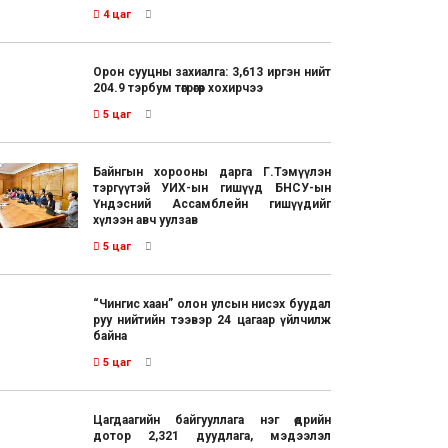
4 цаг
Орон сууцны захиалга: 3,613 иргэн нийт
204.9 тэрбум төгрөгөөр хохирчээ
5 цаг
Байнгын хорооны дарга Г.Тэмүүлэн
тэргүүтэй УИХ-ын гишүүд БНСУ-ын
Үндэсний Ассамблейн гишүүдийг
хүлээн авч уулзав
5 цаг
“Чингис хаан” олон улсын нисэх буудал
руу нийтийн тээвэр 24 цагаар үйлчилж
байна
5 цаг
Цагдаагийн байгууллага нэг өдрийн
дотор 2,321 дуудлага, мэдээлэл