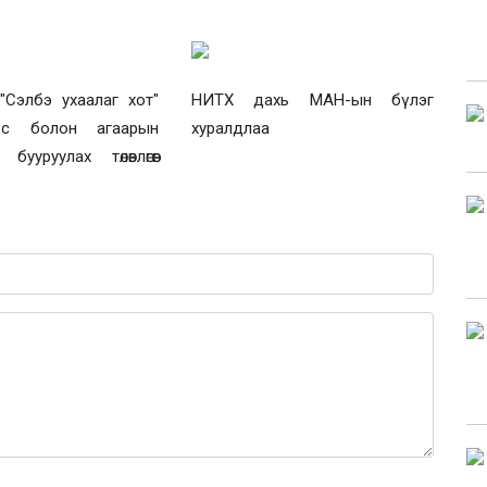
"Сэлбэ ухаалаг хот"
НИТХ дахь МАН-ын бүлэг
үс болон агаарын
хуралдлаа
бууруулах төлөвлөгөөг
0 / 1000