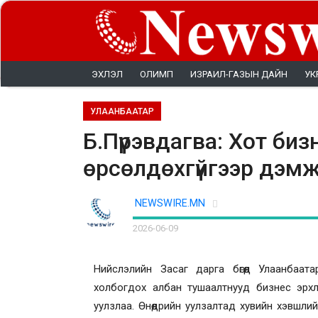
ЭХЛЭЛ
ОЛИМП
ИЗРАИЛ-ГАЗЫН ДАЙН
УК
УЛААНБААТАР
Б.Пүрэвдагва: Хот биз
өрсөлдөхгүйгээр дэм
NEWSWIRE.MN
2026-06-09
Нийслэлийн Засаг дарга бөгөөд Улаанбаа
холбогдох албан тушаалтнууд бизнес эрхлэ
уулзлаа. Өнөөдрийн уулзалтад хувийн хэвшлийн