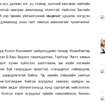
 хүч, дулаан, хог, ус, тээвэр, хүнсний хангамж, нийтийн
илтэй хамтран ажиллахад нээлттэй. Нийслэл Засгийн
 нэр төрлийн үйлчилгээний зөвшөөрлийг цуцалж, нэгдсэн
 дэмжихэд олон талт хамтын ажиллагааг чухалчилна”
ууд болон боломжит шийдлүүдийн талаар Улаанбаатар
рал Б.Хаш-Эрдэнэ танилцууллаа. Тэрбээр “Авто замын
зэрэг хүчин зүйлсээс шалтгаалж, аж ахуйн нэгжийн
илж буй газруудын ариутгал, стандартыг сайжруулж,
 шаардлагатай байна. Төр, хувийн хэвшлийн хамтын
мнө тулгамдаж байгаа асуудлыг хаанаас шийдэх нь
шлийн авдаг үйлчилгээнүүд хүнд сурталтай, нийслэлээс
 болгох зэрэг асуудлыг хувийн хэвшлийнхэн, бизнес