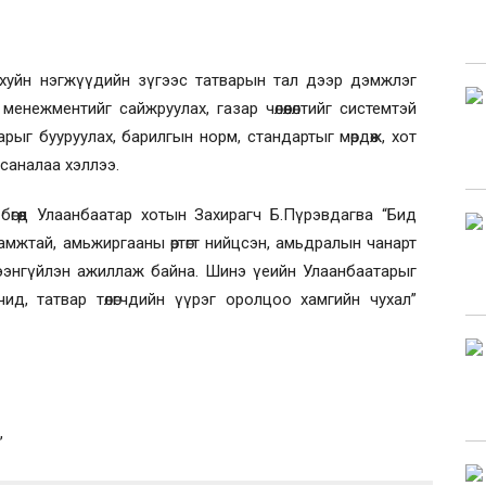
хуйн нэгжүүдийн зүгээс татварын тал дээр дэмжлэг
 менежментийг сайжруулах, газар чөлөөлөлтийг системтэй
арыг бууруулах, барилгын норм, стандартыг мөрдөж, хот
, саналаа хэллээ.
 бөгөөд Улаанбаатар хотын Захирагч Б.Пүрэвдагва “Бид
амжтай, амьжиргааны өртөгт нийцсэн, амьдралын чанарт
 хичээнгүйлэн ажиллаж байна. Шинэ үеийн Улаанбаатарыг
ид, татвар төлөгчдийн үүрэг оролцоо хамгийн чухал”
,