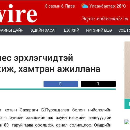
8 сарын 6, Пүрэв
Улаанбаатар:
28 ℃
Эерэг мэдээллийг эн
РАИНЫ ДАЙН
ЭДИЙН ЗАСАГ
ДЭЛХИЙ
ИРГЭНИЙ ӨНЦӨГ
СОЁЛ 
нес эрхлэгчидтэй
жиж, хамтран ажиллана
тар хотын Захирагч Б.Пүрэвдагва болон нийслэлийн
гч, хувийн хэвшлийн аж ахуйн нэгжийн төлөөллүүдтэй
 80 гаруй төлөөлөл оролцож, санал солилцлоо. Өнөөдрийн