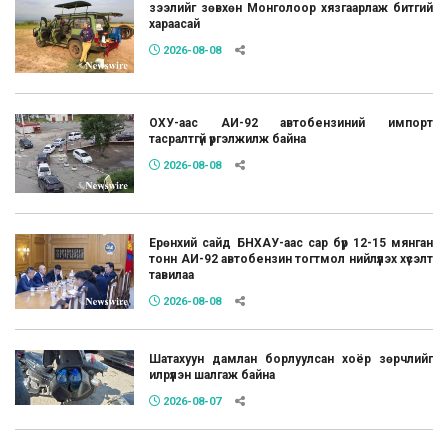
зээлийг зөвхөн Монголоор хязгаарлаж битгий
хараасай
2026-08-08
ОХУ-аас АИ-92 автобензиний импорт
тасралтгүй үргэлжилж байна
2026-08-08
Ерөнхий сайд БНХАУ-аас сар бүр 12-15 мянган
тонн АИ-92 автобензин тогтмол нийлүүлэх хүсэлт
тавилаа
2026-08-08
Шатахуун дамлан борлуулсан хоёр зөрчлийг
илрүүлэн шалгаж байна
2026-08-07