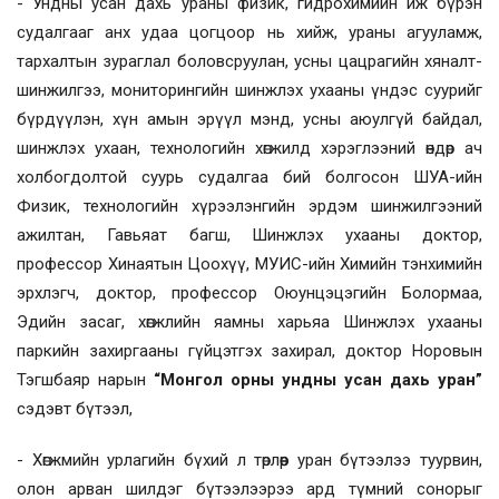
- Ундны усан дахь ураны физик, гидрохимийн иж бүрэн
судалгааг анх удаа цогцоор нь хийж, ураны агууламж,
тархалтын зураглал боловсруулан, усны цацрагийн хяналт-
шинжилгээ, мониторингийн шинжлэх ухааны үндэс суурийг
бүрдүүлэн, хүн амын эрүүл мэнд, усны аюулгүй байдал,
шинжлэх ухаан, технологийн хөгжилд хэрэглээний өндөр ач
холбогдолтой суурь судалгаа бий болгосон ШУА-ийн
Физик, технологийн хүрээлэнгийн эрдэм шинжилгээний
ажилтан, Гавьяат багш, Шинжлэх ухааны доктор,
профессор Хинаятын Цоохүү, МУИС-ийн Химийн тэнхимийн
эрхлэгч, доктор, профессор Оюунцэцэгийн Болормаа,
Эдийн засаг, хөгжлийн яамны харьяа Шинжлэх ухааны
паркийн захиргааны гүйцэтгэх захирал, доктор Норовын
Тэгшбаяр нарын
“Монгол орны ундны усан дахь уран”
сэдэвт бүтээл,
- Хөгжмийн урлагийн бүхий л төрлөөр уран бүтээлээ туурвин,
олон арван шилдэг бүтээлээрээ ард түмний сонорыг