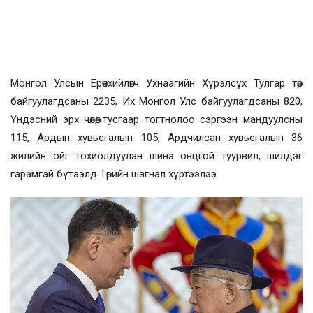
Монгол Улсын Ерөнхийлөгч Ухнаагийн Хүрэлсүх Тулгар төр
байгуулагдсаны 2235, Их Монгол Улс байгуулагдсаны 820,
Үндэсний эрх чөлөө, тусгаар тогтнолоо сэргээн мандуулсны
115, Ардын хувьсгалын 105, Ардчилсан хувьсгалын 36
жилийн ойг тохиолдуулан шинэ онцгой туурвил, шилдэг
гарамгай бүтээлд Төрийн шагнал хүртээлээ.