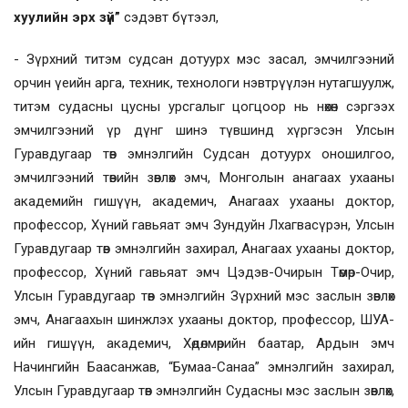
хуулийн эрх зүй”
сэдэвт бүтээл,
- Зүрхний титэм судсан дотуурх мэс засал, эмчилгээний
орчин үеийн арга, техник, технологи нэвтрүүлэн нутагшуулж,
титэм судасны цусны урсгалыг цогцоор нь нөхөн сэргээх
эмчилгээний үр дүнг шинэ түвшинд хүргэсэн Улсын
Гуравдугаар төв эмнэлгийн Судсан дотуурх оношилгоо,
эмчилгээний төвийн зөвлөх эмч, Монголын анагаах ухааны
академийн гишүүн, академич, Анагаах ухааны доктор,
профессор, Хүний гавьяат эмч Зундуйн Лхагвасүрэн, Улсын
Гуравдугаар төв эмнэлгийн захирал, Анагаах ухааны доктор,
профессор, Хүний гавьяат эмч Цэдэв-Очирын Төмөр-Очир,
Улсын Гуравдугаар төв эмнэлгийн Зүрхний мэс заслын зөвлөх
эмч, Анагаахын шинжлэх ухааны доктор, профессор, ШУА-
ийн гишүүн, академич, Хөдөлмөрийн баатар, Ардын эмч
Начингийн Баасанжав, “Бумаа-Санаа” эмнэлгийн захирал,
Улсын Гуравдугаар төв эмнэлгийн Судасны мэс заслын зөвлөх,