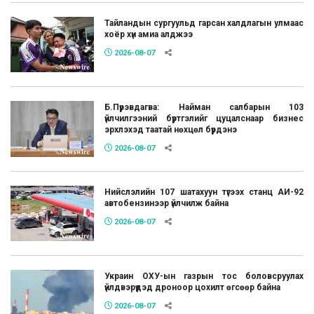
Тайландын сургуульд гарсан халдлагын улмаас
хоёр хүн амиа алджээ
2026-08-07
Б.Пүрэвдагва: Найман салбарын 103
үйлчилгээний бүртгэлийг цуцалснаар бизнес
эрхлэхэд таатай нөхцөл бүрдэнэ
2026-08-07
Нийслэлийн 107 шатахуун түгээх станц АИ-92
автобензинээр үйлчилж байна
2026-08-07
Украин ОХУ-ын газрын тос боловсруулах
үйлдвэрүүдэд дроноор цохилт өгсөөр байна
2026-08-07