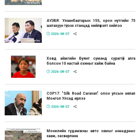
АҮЭБЯ: Улаанбаатарын 155, орон нутгийн 75
шатахуун түгээх станцад нийлүүлэлт хийлээ
2026-08-07
Ховд аймгийн Буянт суманд сураггүй алга
болсон 10 настай охиныг хайж байна
2026-08-07
COP17: "Silk Road Caravan" олон улсын аялал
Монгол Улсад ирлээ
2026-08-07
Монелийн гудамжны авто замыг өнөөдрөөс
хааж, засварлана