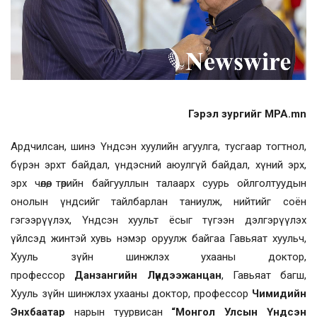
Гэрэл зургийг MPA.mn
Ардчилсан, шинэ Үндсэн хуулийн агуулга, тусгаар тогтнол,
бүрэн эрхт байдал, үндэсний аюулгүй байдал, хүний эрх,
эрх чөлөө, төрийн байгууллын талаарх суурь ойлголтуудын
онолын үндсийг тайлбарлан таниулж, нийтийг соён
гэгээрүүлэх, Үндсэн хуульт ёсыг түгээн дэлгэрүүлэх
үйлсэд жинтэй хувь нэмэр оруулж байгаа Гавьяат хуульч,
Хууль зүйн шинжлэх ухааны доктор,
профессор
Данзангийн Лүндээжанцан
, Гавьяат багш,
Хууль зүйн шинжлэх ухааны доктор, профессор
Чимидийн
Энхбаатар
нарын туурвисан
“Монгол Улсын Үндсэн