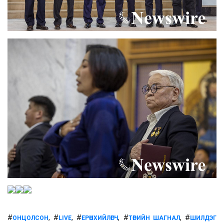
#
, #
, #
, #
, #
ОНЦОЛСОН
LIVE
ЕРӨНХИЙЛӨГЧ
ТӨРИЙН ШАГНАЛ
ШИЛДЭГ