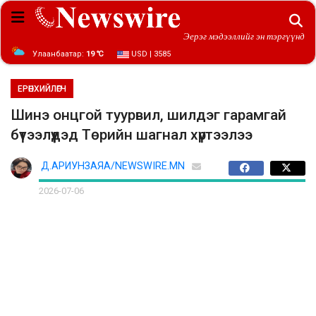
Эерэг мэдээллийг эн тэргүүнд
Улаанбаатар:
19 ℃
USD | 3585
ЕРӨНХИЙЛӨГЧ
Шинэ онцгой туурвил, шилдэг гарамгай
бүтээлүүдэд Төрийн шагнал хүртээлээ
Д.АРИУНЗАЯА/NEWSWIRE.MN
2026-07-06