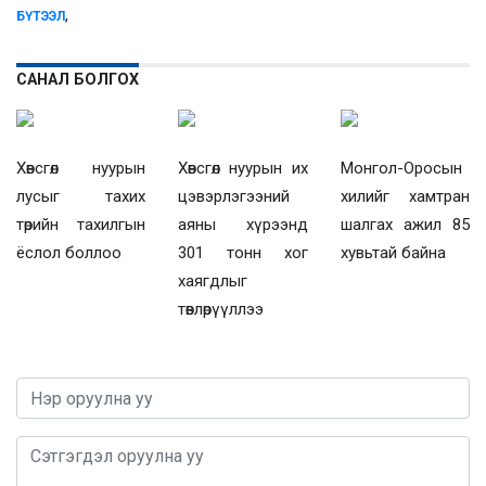
,
БҮТЭЭЛ
САНАЛ БОЛГОХ
Хөвсгөл нуурын
Хөвсгөл нуурын их
Монгол-Оросын
лусыг тахих
цэвэрлэгээний
хилийг хамтран
төрийн тахилгын
аяны хүрээнд
шалгах ажил 85
ёслол боллоо
301 тонн хог
хувьтай байна
хаягдлыг
төвлөрүүллээ