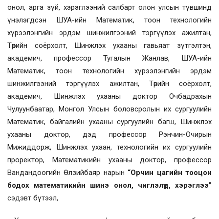
онол, арга зүй, хэрэглээний салбарт олон улсын түвшинд
үнэлэгдсэн ШУА-ийн Математик, тоон технологийн
хүрээлэнгийн эрдэм шинжилгээний тэргүүлэх ажилтан,
Төрийн соёрхолт, Шинжлэх ухааны гавьяат зүтгэлтэн,
академич, профессор Тугалын Жанлав, ШУА-ийн
Математик, тоон технологийн хүрээлэнгийн эрдэм
шинжилгээний тэргүүлэх ажилтан, Төрийн соёрхолт,
академич, Шинжлэх ухааны доктор Очбадрахын
Чулуунбаатар, Монгол Улсын боловсролын их сургуулийн
Математик, байгалийн ухааны сургуулийн багш, Шинжлэх
ухааны доктор, дэд профессор Рэнчин-Очирын
Мижиддорж, Шинжлэх ухаан, технологийн их сургуулийн
проректор, Математикийн ухааны доктор, профессор
Вандандоогийн Өлзийбаяр нарын
“Орчин цагийн тооцон
бодох математикийн шинэ онол, чиглэлүүд, хэрэглээ”
сэдэвт бүтээл,