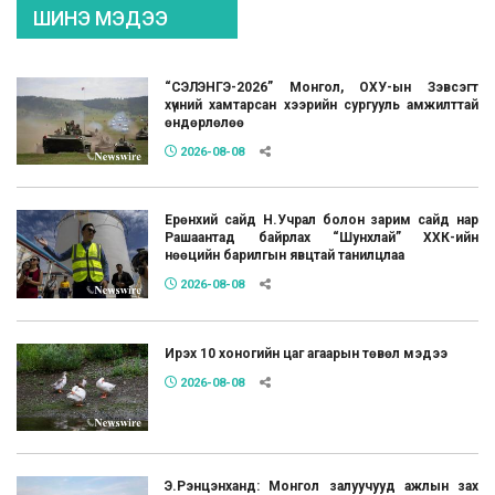
ШИНЭ МЭДЭЭ
“СЭЛЭНГЭ-2026” Монгол, ОХУ-ын Зэвсэгт
хүчний хамтарсан хээрийн сургууль амжилттай
өндөрлөлөө
2026-08-08
Ерөнхий сайд Н.Учрал болон зарим сайд нар
Рашаантад байрлах “Шунхлай” ХХК-ийн
нөөцийн барилгын явцтай танилцлаа
2026-08-08
Ирэх 10 хоногийн цаг агаарын төвөл мэдээ
2026-08-08
Э.Рэнцэнханд: Монгол залуучууд ажлын зах