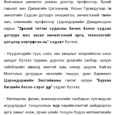
Анагаахын шинжлэх ухааны доктор, профессор, Хүний
гавьяат эмч Даваагийн Цэгээнжав, Улсын Гуравдугаар төв
эмнэлгийн Судсан дотуурх оношилгоо, эмчилгээний төвийн
эмч, клиникийн профессор Цэрэндоржийн Дамдинсүрэн
нарын
“Зүрхний титэм судасны бичил болон судсан
дотуурх мэс засал эмчилгээний арга, технологийг
цогцоор нэвтрүүлсэн нь” сэдэвт
бүтээл,
- Нүүдэлчдийн түүх, соёл, зан заншлыг илэрхийлсэн олон
шилдэг бүтээл туурвин, дүрслэх урлагийн салбар, чулуун
сийлбэрийн хөгжилд жинтэй хувь нэмэр оруулж байгаа
Монголын урчуудын эвлэлийн гишүүн, уран барималч
Цэрэндоржийн Энхтайваны
гантиг чулуун
“Бурхан
багшийн босоо сэрэг дүр”
сэдэвт бүтээл,
- Математик, физик, инженерчлэлийн салбарын тулгамдсан
асуудлуудыг тооцооллын өндөр нарийвчлалтай шийдвэрлэх
арга замыг нээж, орчин үеийн тооцон бодох математикийн