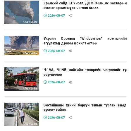
Ерөнхий сайд Н.Учрал ДЦС-3-ын их засварын
ажлыг эрчимжүүлэх чиглэл өглөө
2026-08-07
Украин Оросын "Wildberries" компанийн
агуулахад дроны цохилт өглөө
2026-08-07
Ч:19А, Ч:19Б нийтийн тээврийн чиглэлийг түр
өөрчиллөө
2026-08-07
Энхтайваны гүүрний баруун талын туслах замд
хучилт хийнэ
2026-08-07