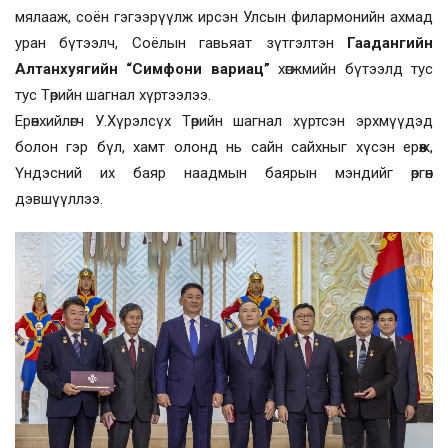
мялааж, соён гэгээрүүлж ирсэн Улсын филармонийн ахмад
уран бүтээлч, Соёлын гавьяат зүтгэлтэн
Гаадангийн
Алтанхуягийн “Симфони вариац”
хөгжмийн бүтээлд тус
тус Төрийн шагнал хүртээлээ.
Ерөнхийлөгч У.Хүрэлсүх Төрийн шагнал хүртсэн эрхмүүдэд
болон гэр бүл, хамт олонд нь сайн сайхныг хүсэн ерөөж,
Үндэсний их баяр наадмын баярын мэндийг өргөн
дэвшүүллээ.