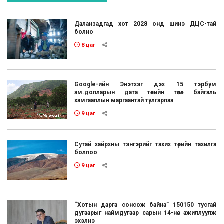
Даланзадгад хот 2028 онд шинэ ДЦС-тай
болно
8 цаг
Google-ийн Энэтхэг дэх 15 тэрбум
ам.долларын дата төвийн төсөл байгаль
хамгааллын маргаантай тулгарлаа
9 цаг
Сутай хайрхны тэнгэрийг тахих төрийн тахилга
боллоо
9 цаг
“Хотын дарга сонсож байна” 150150 тусгай
дугаарыг наймдугаар сарын 14-нөөс ажиллуулж
эхэлнэ