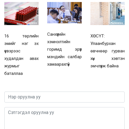
Санхүүгийн
16 төрлийн
ХӨСҮТ:
хэмнэлтийн
эмийг нэг эх
Улаанбурхан
горимд эрүүл
үүсвэрээс
өвчнөөр гурван
мэндийн салбар
худалдан авах
хүн хэвтэн
хамаарахгүй
журмыг
эмчлүүлж байна
баталлаа