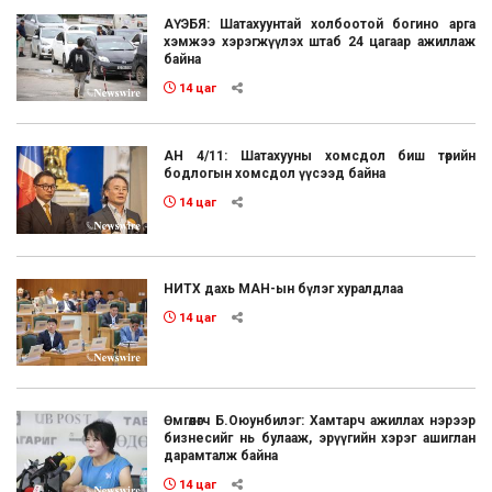
АҮЭБЯ: Шатахуунтай холбоотой богино арга
хэмжээ хэрэгжүүлэх штаб 24 цагаар ажиллаж
байна
14 цаг
АН 4/11: Шатахууны хомсдол биш төрийн
бодлогын хомсдол үүсээд байна
14 цаг
НИТХ дахь МАН-ын бүлэг хуралдлаа
14 цаг
Өмгөөлөгч Б.Оюунбилэг: Хамтарч ажиллах нэрээр
бизнесийг нь булааж, эрүүгийн хэрэг ашиглан
дарамталж байна
14 цаг