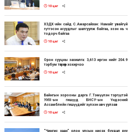
10 цаг
ХЗДХ-ийн сайд С.Амарсайхан: Намайг увайгүй
гүтгэсэн асуудлыг шалгуулж байгаа, эзэн нь ч
тодорч байгаа
10 цаг
Орон сууцны захиалга: 3,613 иргэн нийт 204.9
тэрбум төгрөгөөр хохирчээ
10 цаг
Байнгын хорооны дарга Г.Тэмүүлэн тэргүүтэй
УИХ-ын гишүүд БНСУ-ын Үндэсний
Ассамблейн гишүүдийг хүлээн авч уулзав
10 цаг
“Чингис хаан” олон улсын нисэх буудал руу