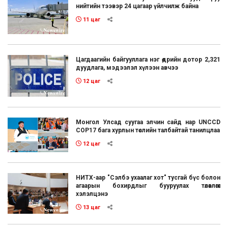
нийтийн тээвэр 24 цагаар үйлчилж байна
11 цаг
Цагдаагийн байгууллага нэг өдрийн дотор 2,321
дуудлага, мэдээлэл хүлээн авчээ
12 цаг
Монгол Улсад суугаа элчин сайд нар UNCCD
COP17 бага хурлын төслийн талбайтай танилцлаа
12 цаг
НИТХ-аар "Сэлбэ ухаалаг хот" тусгай бүс болон
агаарын бохирдлыг бууруулах төлөвлөгөөг
хэлэлцэнэ
13 цаг