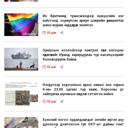
Их Британид трансжендер хүмүүсийн нэг
хүйстэнд зориулсан ариун цэврийн өрөө ашиглах
шинэ журам мөрдөгдөж эхэллээ
15 цаг
Ормузын хоолойгоор нэвтрэх хөлөг онгоцны
хөдөлгөөнийг Иранд хариуцуулах түр хэлэлцээрийг
боловсруулж байна
15 цаг
Нэгдүгээр хорооллын арын замыг энэ сарын
6-ны 23:00 цагаас түр хааж, борооны ус
зайлуулах шугамын хөндлөн сэтэлгээ хийнэ
15 цаг
Хүнсний ногоо худалдаалдаг энгийн иргэн рүү
дроноор довтолсон тул ОХУ-ыг дайны гэмт