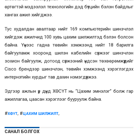
өртөгтэй мэдээлэл технологийн дэд бүтцийн бэлэн байдлыг
хангах ажил хийгджээ.
Тус худалдан авалтаар нийт 169 компьютерийн шинэчлэл
хийгдэж ажилчид 100 хувь цахим шилжилтэд бэлэн болсон
байна. Үүнээс гадна төвийн хэмжээнд нийт 18 барилга
байгууламж хооронд шилэн кабелийн сүлжээг шинэчлэн
зохион байгуулж, дотоод сүлжээний үндсэн төхөөрөмжүүдийг
Cisco брендээр шинэчлэн, төвийн хэмжээнд хэрэглэгдэх
интернэтийн хурдыг тав дахин нэмэгдүүлжээ.
Эдгээр ажлын үр дүнд ХӨСҮТ нь “Цахим эмнэлэг” болж гар
ажиллагаа, цаасан хэрэглээг бууруулж байна.
#
, #
,
ХӨСҮТ
ЦАХИМ ШИЛЖИЛТ
САНАЛ БОЛГОХ