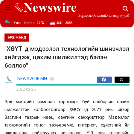
Эерэг мэдээллийг эн тэргүүнд
Улаанбаатар:
29 ℃
USD | 3585
ЭРҮҮЛ МЭНД
"ХӨСҮТ-д мэдээлэл технологийн шинэчлэл
хийгдэж, цахим шилжилтэд бэлэн
боллоо"
NEWSWIRE.MN
2022-02-25
Эрүүл мэндийн яамнаас хэрэгжүүлж буй салбарын цахим
шилжилттэй холбоотойгоор ХӨСҮТ-д 2021 оны сүүлээр
Засгийн газрын нөөц сангийн санхүүжилтээр Мэдээлэл
технологийн тоног төхөөрөмж, интернэт, сүлжээний үйл
ажиллагааг сайжруулах чиглэлээр 790 сая төгрөгийн