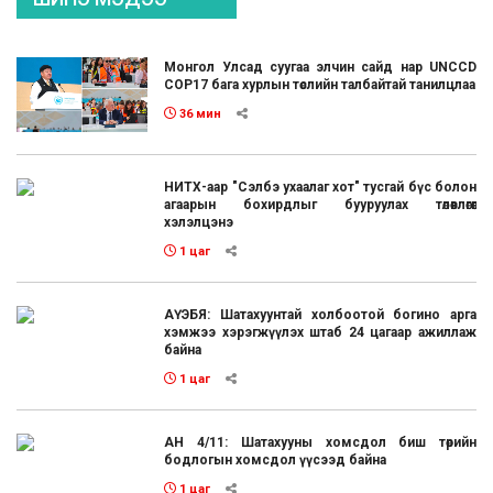
Монгол Улсад суугаа элчин сайд нар UNCCD
COP17 бага хурлын төслийн талбайтай танилцлаа
36 мин
НИТХ-аар "Сэлбэ ухаалаг хот" тусгай бүс болон
агаарын бохирдлыг бууруулах төлөвлөгөөг
хэлэлцэнэ
1 цаг
АҮЭБЯ: Шатахуунтай холбоотой богино арга
хэмжээ хэрэгжүүлэх штаб 24 цагаар ажиллаж
байна
1 цаг
АН 4/11: Шатахууны хомсдол биш төрийн
бодлогын хомсдол үүсээд байна
1 цаг