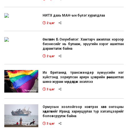
НИТХ дахь МАН-ын бүлэг хуралдлаа
2 цаг
Өмгөөлөгч Б.Оюунбилэг: Хамтарч ажиллах нэрээр
бизнесийг нь булааж, эрүүгийн хэрэг ашиглан
дарамталж байна
2 цаг
Их Британид трансжендер хүмүүсийн нэг
хүйстэнд зориулсан ариун цэврийн өрөө ашиглах
шинэ журам мөрдөгдөж эхэллээ
3 цаг
Ормузын хоолойгоор нэвтрэх хөлөг онгоцны
хөдөлгөөнийг Иранд хариуцуулах түр хэлэлцээрийг
боловсруулж байна
3 цаг