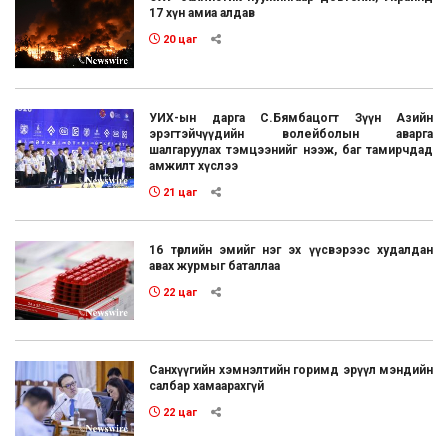
17 хүн амиа алдав
20 цаг
УИХ-ын дарга С.Бямбацогт Зүүн Азийн
эрэгтэйчүүдийн волейболын аварга
шалгаруулах тэмцээнийг нээж, баг тамирчдад
амжилт хүслээ
21 цаг
16 төрлийн эмийг нэг эх үүсвэрээс худалдан
авах журмыг баталлаа
22 цаг
Санхүүгийн хэмнэлтийн горимд эрүүл мэндийн
салбар хамаарахгүй
22 цаг