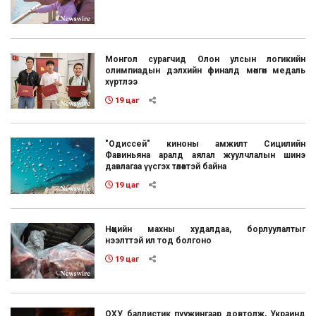
Монгол сурагчид Олон улсын логикийн
олимпиадын дэлхийн финалд мөнгөн медаль
хүртлээ
19 цаг
"Одиссей" киноны амжилт Сицилийн
Фавиньяна аралд аялал жуулчлалын шинэ
давлагаа үүсгэх төлөвтэй байна
19 цаг
Нөөцийн махны худалдаа, борлуулалтыг
нээлттэй ил тод болгоно
19 цаг
ОХУ баллистик пуужингаар довтолж, Украинд