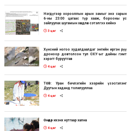
Нэгдүгээр хорооллын арын замыг энэ сарын
6-ны 23:00 цагаас түр хааж, борооны ус
зайлуулах шугамын хөндлөн сэтэлгээ хийнэ
3 цаг
Хүнсний ногоо худалдаалдаг энгийн иргэн рүү
дроноор довтолсон тул ОХУ-ыг дайны гэмт
хэрэгт буруутгав
4 цаг
ТӨВ: Уран бичлэгийн хээрийн үзэсгэлэнг
Дуутын хаданд толилууллаа
4 цаг
Өнөөдөр ихэнх нутгаар хална
4 цаг