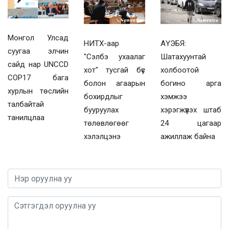
Монгол Улсад
НИТХ-аар
АҮЭБЯ:
суугаа элчин
"Сэлбэ ухаалаг
Шатахуунтай
сайд нар UNCCD
хот" тусгай бүс
холбоотой
COP17 бага
болон агаарын
богино арга
хурлын төслийн
бохирдлыг
хэмжээ
талбайтай
бууруулах
хэрэгжүүлэх штаб
танилцлаа
төлөвлөгөөг
24 цагаар
хэлэлцэнэ
ажиллаж байна