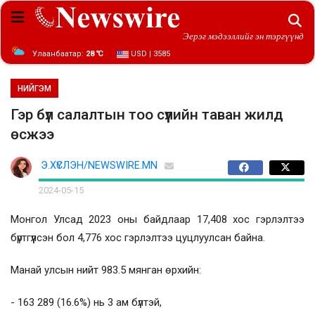
Эерэг мэдээллийг эн тэргүүнд
Улаанбаатар:
28 ℃
USD | 3585
НИЙГЭМ
Гэр бүл салалтын тоо сүүлийн таван жилд
өсжээ
Э.ХҮСЛЭН/NEWSWIRE.MN
2024-05-15
Монгол Улсад 2023 оны байдлаар 17,408 хос гэрлэлтээ
бүртгүүлсэн бол 4,776 хос гэрлэлтээ цуцлуулсан байна.
Манай улсын нийт 983.5 мянган өрхийн:
- 163 289 (16.6%) нь 3 ам бүлтэй,