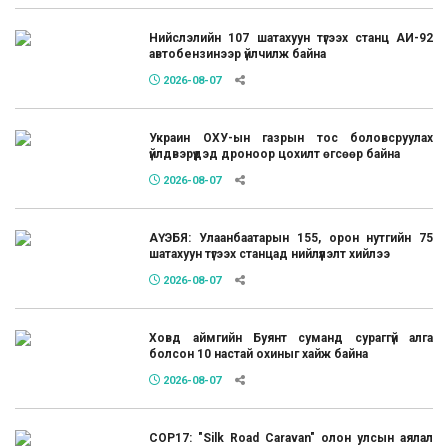
Нийслэлийн 107 шатахуун түгээх станц АИ-92
автобензинээр үйлчилж байна
2026-08-07
Украин ОХУ-ын газрын тос боловсруулах
үйлдвэрүүдэд дроноор цохилт өгсөөр байна
2026-08-07
АҮЭБЯ: Улаанбаатарын 155, орон нутгийн 75
шатахуун түгээх станцад нийлүүлэлт хийлээ
2026-08-07
Ховд аймгийн Буянт суманд сураггүй алга
болсон 10 настай охиныг хайж байна
2026-08-07
COP17: "Silk Road Caravan" олон улсын аялал