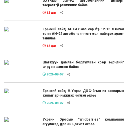
ОХУ-аас АИ-92 автобензиний импорт
тасралтгүй үргэлжилж байна
12 цаг
Ерөнхий сайд БНХАУ-аас сар бүр 12-15 мянган
тонн АИ-92 автобензин тогтмол нийлүүлэх хүсэлт
тавилаа
12 цаг
Шатахуун дамлан борлуулсан хоёр зөрчлийг
илрүүлэн шалгаж байна
2026-08-07
Ерөнхий сайд Н.Учрал ДЦС-3-ын их засварын
ажлыг эрчимжүүлэх чиглэл өглөө
2026-08-07
Украин Оросын "Wildberries" компанийн
агуулахад дроны цохилт өглөө