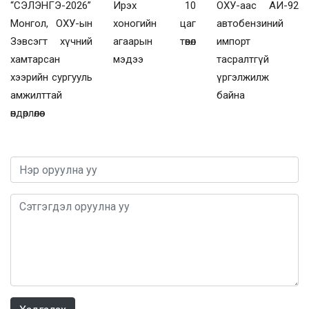
“СЭЛЭНГЭ-2026”
Ирэх 10
ОХУ-аас АИ-92
Монгол, ОХУ-ын
хоногийн цаг
автобензиний
Зэвсэгт хүчний
агаарын төвөл
импорт
хамтарсан
мэдээ
тасралтгүй
хээрийн сургууль
үргэлжилж
амжилттай
байна
өндөрлөлөө
0 / 1000