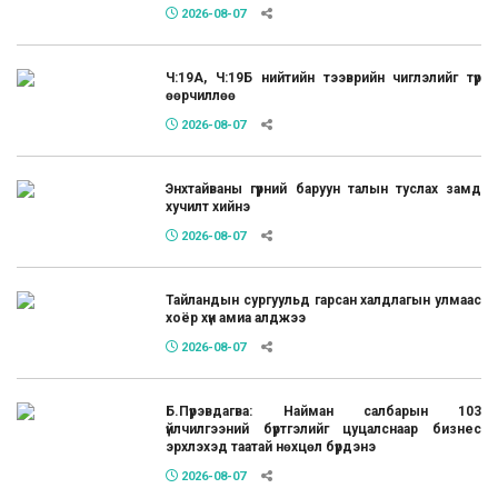
2026-08-07
Ч:19А, Ч:19Б нийтийн тээврийн чиглэлийг түр
өөрчиллөө
2026-08-07
Энхтайваны гүүрний баруун талын туслах замд
хучилт хийнэ
2026-08-07
Тайландын сургуульд гарсан халдлагын улмаас
хоёр хүн амиа алджээ
2026-08-07
Б.Пүрэвдагва: Найман салбарын 103
үйлчилгээний бүртгэлийг цуцалснаар бизнес
эрхлэхэд таатай нөхцөл бүрдэнэ
2026-08-07