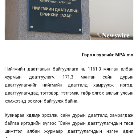
Гэрэл зургийг MPA.mn
Нийгмийн даатгалын байгууллага нь 1161.3 мянган албан
журмын даатгуулагч, 171.3 мянган сайн дурын
даатгуулагчийг нийгмийн даатгалд хамруулж, иргэд,
даатгуулагчдад тэтгэвэр, тэтгэмж, төлбөр олгох ажлыг улсын
хэмжээнд зохион байгуулж байна.
Хувиараа хөдөлмөр эрхэлж, сайн дурын даатгалд хамрагдаж
байгаа иргэдийн зүгээс “Сайн дурын даатгуулагчдын төлсөн
шимтгэл албан журмаар даатгуулагчдын нэгэн адил