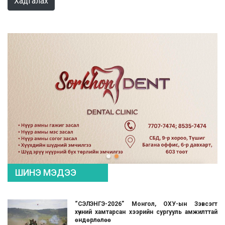
Хадгалах
ШИНЭ МЭДЭЭ
“СЭЛЭНГЭ-2026” Монгол, ОХУ-ын Зэвсэгт
хүчний хамтарсан хээрийн сургууль амжилттай
өндөрлөлөө