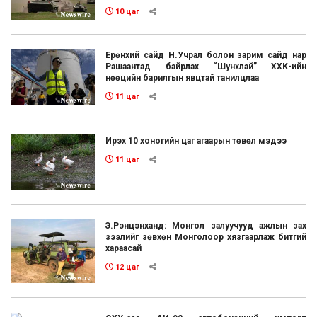
10 цаг
Ерөнхий сайд Н.Учрал болон зарим сайд нар
Рашаантад байрлах “Шунхлай” ХХК-ийн
нөөцийн барилгын явцтай танилцлаа
11 цаг
Ирэх 10 хоногийн цаг агаарын төвөл мэдээ
11 цаг
Э.Рэнцэнханд: Монгол залуучууд ажлын зах
зээлийг зөвхөн Монголоор хязгаарлаж битгий
хараасай
12 цаг