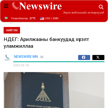
Эерэг мэдээллийг эн тэргүүнд
Улаанбаатар:
27 ℃
USD | 3585
НИЙГЭМ
НДЕГ: Арилжааны банкуудад хүсэлт
уламжиллаа
NEWSWIRE.MN
2025-03-18