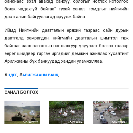
банкнаас зээл авахад санхүү, орлогыг нотлох нотолгоо
болж чадахгүй байгаа” тухай санал, гомдлыг нийгмийн
даатгалын байгууллагад ирүүлж байна.
Иймд Нийгмийн даатгалын ерөнхий газраас сайн дурын
даатгалд хамрагдан, нийгмийн даатгалын шимтгэл төлж
байгааг зээл олголтын нэг шалгуур үзүүлэлт болгох талаар
эерэг шийдвэр гарган иргэдийг дэмжин ажиллах хүсэлтийг
Арилжааны бүх банкуудад хандан уламжиллаа.
#
, #
,
НДЕГ
АРИЛЖААНЫ БАНК
САНАЛ БОЛГОХ