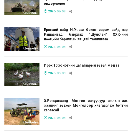
өндөрлөлөө
2026-08-08
Ерөнхий сайд Н.Учрал болон зарим сайд нар
Рашаантад байрлах “Шунхлай” ХХК-ийн
нөөцийн барилгын явцтай танилцлаа
2026-08-08
Ирэх 10 хоногийн цаг агаарын төвөл мэдээ
2026-08-08
Э.Рэнцэнханд: Монгол залуучууд ажлын зах
зээлийг зөвхөн Монголоор хязгаарлаж битгий
хараасай
2026-08-08