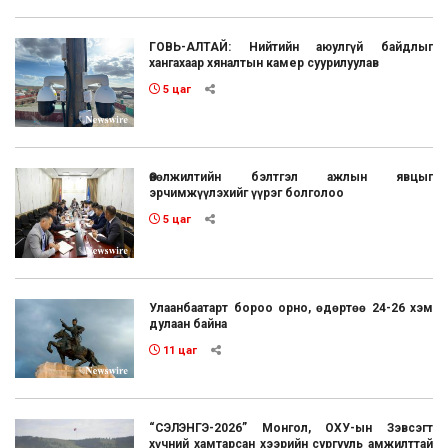
ГОВЬ-АЛТАЙ: Нийтийн аюулгүй байдлыг
хангахаар хяналтын камер суурилуулав
5 цаг
Өвөлжилтийн бэлтгэл ажлын явцыг
эрчимжүүлэхийг үүрэг болголоо
5 цаг
Улаанбаатарт бороо орно, өдөртөө 24-26 хэм
дулаан байна
11 цаг
“СЭЛЭНГЭ-2026” Монгол, ОХУ-ын Зэвсэгт
хүчний хамтарсан хээрийн сургууль амжилттай