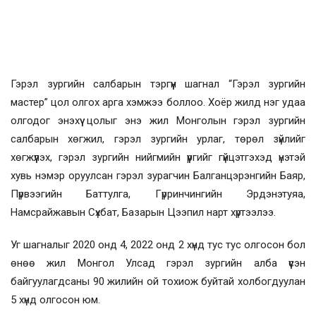
Гэрэл зургийн салбарын тэргүүн шагнал “Гэрэл зургийн
мастер” цол олгох арга хэмжээ боллоо. Хоёр жилд нэг удаа
олгодог энэхүү цолыг энэ жил Монголын гэрэл зургийн
салбарын хөгжил, гэрэл зургийн урлаг, төрөл зүйлийг
хөгжүүлэх, гэрэл зургийн нийгмийн үүргийг гүйцэтгэхэд үнэтэй
хувь нэмэр оруулсан гэрэл зурагчин Балганцэрэнгийн Баяр,
Пүрвээгийн Баттулга, Гүрринчингийн Эрдэнэтуяа,
Намсрайжавын Сүхбат, Базарын Цээпил нарт хүртээлээ.
Уг шагналыг 2020 онд 4, 2022 онд 2 хүнд тус тус олгосон бол
өнөө жил Монгол Улсад гэрэл зургийн алба үүсэн
байгуулагдсаны 90 жилийн ой тохиож буйтай холбогдуулан
5 хүнд олгосон юм.