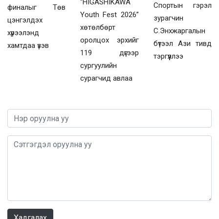
“HIGASHIKAWA
Спортын гэрэл
финалыг Төв
Youth Fest 2026”
зурагчин
цэнгэлдэх
хөтөлбөрт
С.Энхжаргалын
хүрээлэнд
оролцох эрхийг
бүтээл Ази тивд
хамтдаа үзэв
119 дүгээр
тэргүүллээ
сургуулийн
сурагчид авлаа
0 / 1000
Хадгалах