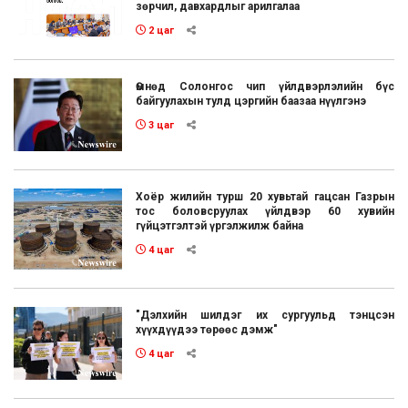
зөрчил, давхардлыг арилгалаа
2 цаг
Өмнөд Солонгос чип үйлдвэрлэлийн бүс
байгуулахын тулд цэргийн баазаа нүүлгэнэ
3 цаг
Хоёр жилийн турш 20 хувьтай гацсан Газрын
тос боловсруулах үйлдвэр 60 хувийн
гүйцэтгэлтэй үргэлжилж байна
4 цаг
"Дэлхийн шилдэг их сургуульд тэнцсэн
хүүхдүүдээ төрөөс дэмж"
4 цаг