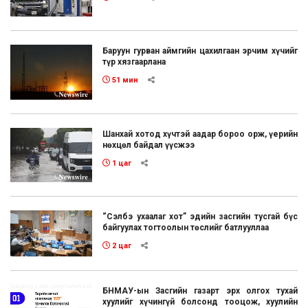
Баруун гурван аймгийн цахилгаан эрчим хүчийг
түр хязгаарлана
51 мин
Шанхай хотод хүчтэй аадар бороо орж, үерийн
нөхцөл байдал үүсжээ
1 цаг
“Сэлбэ ухаалаг хот” эдийн засгийн тусгай бүс
байгуулах тогтоолын төслийг батлууллаа
2 цаг
БНМАУ-ын Засгийн газарт эрх олгох тухай
хуулийг хүчингүй болсонд тооцож, хуулийн