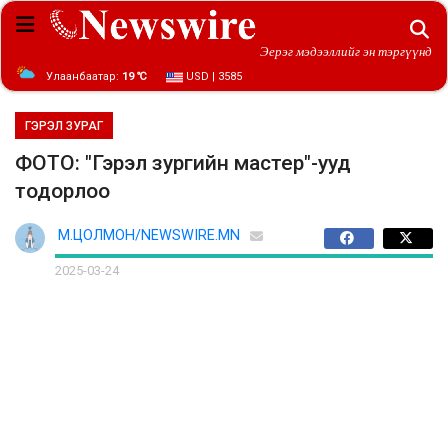
Эерэг мэдээллийг эн тэргүүнд
Улаанбаатар:
19 ℃
USD | 3585
ГЭРЭЛ ЗУРАГ
ФОТО: "Гэрэл зургийн мастер"-ууд
тодорлоо
М.ЦОЛМОН/NEWSWIRE.MN
2025-03-24