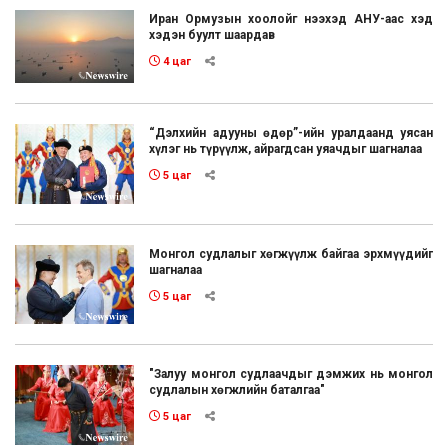
Иран Ормузын хоолойг нээхэд АНУ-аас хэд
хэдэн буулт шаардав
4 цаг
“Дэлхийн адууны өдөр”-ийн уралдаанд уясан
хүлэг нь түрүүлж, айрагдсан уяачдыг шагналаа
5 цаг
Монгол судлалыг хөгжүүлж байгаа эрхмүүдийг
шагналаа
5 цаг
"Залуу монгол судлаачдыг дэмжих нь монгол
судлалын хөгжлийн баталгаа"
5 цаг