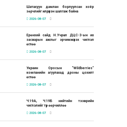
Шатахуун дамлан борлуулсан хоёр
зөрчлийг илрүүлэн шалгаж байна
2026-08-07
Ерөнхий сайд Н.Учрал ДЦС-3-ын их
засварын ажлыг эрчимжүүлэх чиглэл
өглөө
2026-08-07
Украин Оросын "Wildberries"
компанийн агуулахад дроны цохилт
өглөө
2026-08-07
Ч:19А, Ч:19Б нийтийн тээврийн
чиглэлийг түр өөрчиллөө
2026-08-07