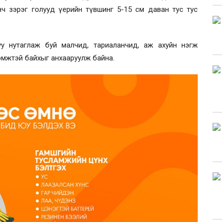
нч зэрэг голууд үерийн түвшинг 5-15 см даван тус тус
у нутаглаж буй малчид, тариаланчид, аж ахуйн нэгж
рэмжтэй байхыг анхааруулж байна.