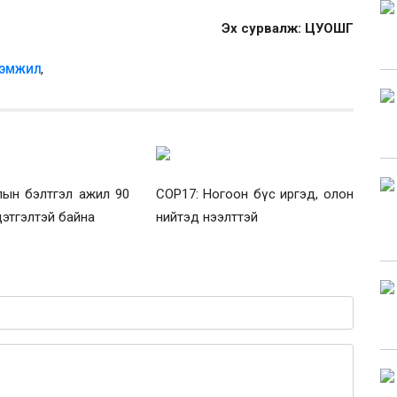
Эх сурвалж: ЦУОШГ
,
РЭМЖИЛ
лын бэлтгэл ажил 90
COP17: Ногоон бүс иргэд, олон
цэтгэлтэй байна
нийтэд нээлттэй