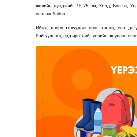
жилийн дунджийг 15-75 см, Ховд, Булган, Үе
үерлэж байна.
Иймд дээрх голуудын эрэг хөвөө, сав дагу
байгууллага, ард иргэдийг үерийн аюулаас сэ