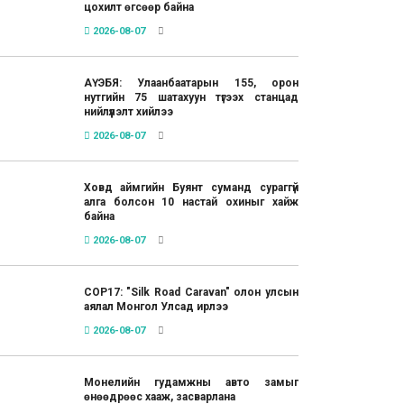
цохилт өгсөөр байна
2026-08-07
АҮЭБЯ: Улаанбаатарын 155, орон
нутгийн 75 шатахуун түгээх станцад
нийлүүлэлт хийлээ
2026-08-07
Ховд аймгийн Буянт суманд сураггүй
алга болсон 10 настай охиныг хайж
байна
2026-08-07
COP17: "Silk Road Caravan" олон улсын
аялал Монгол Улсад ирлээ
2026-08-07
Монелийн гудамжны авто замыг
өнөөдрөөс хааж, засварлана