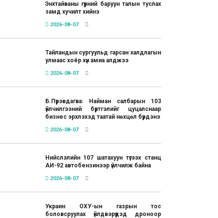
Энхтайваны гүүрний баруун талын туслах
замд хучилт хийнэ
2026-08-07
Тайландын сургуульд гарсан халдлагын
улмаас хоёр хүн амиа алджээ
2026-08-07
Б.Пүрэвдагва: Найман салбарын 103
үйлчилгээний бүртгэлийг цуцалснаар
бизнес эрхлэхэд таатай нөхцөл бүрдэнэ
2026-08-07
Нийслэлийн 107 шатахуун түгээх станц
АИ-92 автобензинээр үйлчилж байна
2026-08-07
Украин ОХУ-ын газрын тос
боловсруулах үйлдвэрүүдэд дроноор