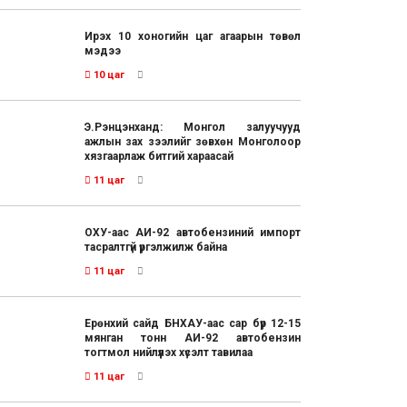
Ирэх 10 хоногийн цаг агаарын төвөл
мэдээ
10 цаг
Э.Рэнцэнханд: Монгол залуучууд
ажлын зах зээлийг зөвхөн Монголоор
хязгаарлаж битгий хараасай
11 цаг
ОХУ-аас АИ-92 автобензиний импорт
тасралтгүй үргэлжилж байна
11 цаг
Ерөнхий сайд БНХАУ-аас сар бүр 12-15
мянган тонн АИ-92 автобензин
тогтмол нийлүүлэх хүсэлт тавилаа
11 цаг