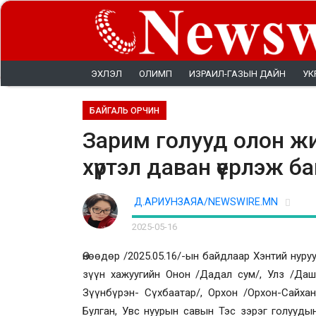
ЭХЛЭЛ
ОЛИМП
ИЗРАИЛ-ГАЗЫН ДАЙН
УК
БАЙГАЛЬ ОРЧИН
Зарим голууд олон ж
хүртэл даван үерлэж б
Д.АРИУНЗАЯА/NEWSWIRE.MN
2025-05-16
Өнөөдөр /2025.05.16/-ын байдлаар Хэнтий нуру
зүүн хажуугийн Онон /Дадал сум/, Улз /Дашб
Зүүнбүрэн- Сүхбаатар/, Орхон /Орхон-Сайхан/
Булган, Увс нуурын савын Тэс зэрэг голууд