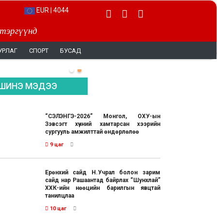
EUR | 4044
 тэргүүнд
УРЛАГ
СПОРТ
БУСАД
ШИНЭ МЭДЭЭ
“СЭЛЭНГЭ-2026” Монгол, ОХУ-ын
Зэвсэгт хүчний хамтарсан хээрийн
сургууль амжилттай өндөрлөлөө
9 цаг
Ерөнхий сайд Н.Учрал болон зарим
сайд нар Рашаантад байрлах “Шунхлай”
ХХК-ийн нөөцийн барилгын явцтай
танилцлаа
10 цаг