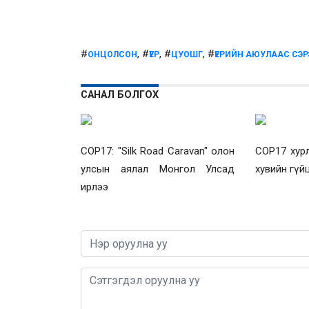
#
, #
, #
, #
ОНЦОЛСОН
ҮЕР
ЦУОШГ
ҮЕРИЙН АЮУЛААС СЭ
САНАЛ БОЛГОХ
COP17: "Silk Road Caravan" олон
COP17 хур
улсын аялал Монгол Улсад
хувийн гүй
ирлээ