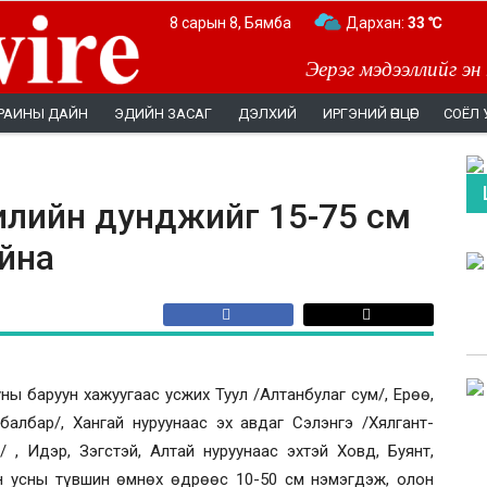
8 сарын 8, Бямба
Дархан:
33 ℃
Эерэг мэдээллийг эн
РАИНЫ ДАЙН
ЭДИЙН ЗАСАГ
ДЭЛХИЙ
ИРГЭНИЙ ӨНЦӨГ
СОЁЛ 
илийн дунджийг 15-75 см
айна
уны баруун хажуугаас усжих Туул /Алтанбулаг сум/, Ерөө,
албар/, Хангай нуруунаас эх авдаг Сэлэнгэ /Хялгант-
 , Идэр, Зэгстэй, Алтай нуруунаас эхтэй Ховд, Буянт,
ын усны түвшин өмнөх өдрөөс 10-50 см нэмэгдэж, олон