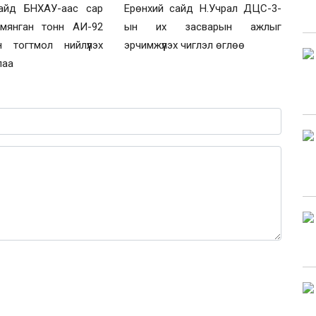
айд БНХАУ-аас сар
Ерөнхий сайд Н.Учрал ДЦС-3-
 мянган тонн АИ-92
ын их засварын ажлыг
н тогтмол нийлүүлэх
эрчимжүүлэх чиглэл өглөө
лаа
0 / 1000