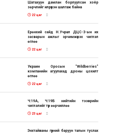
Шатахуун дамлан борлуулсан хоёр
зөрчлийг илрүүлэн шалгаж байна
22 цаг
Ерөнхий сайд Н.Учрал ДЦС-3-ын их
засварын ажлыг эрчимжүүлэх чиглэл
өглөө
22 цаг
Украин Оросын "Wildberries"
компанийн агуулахад дроны цохилт
өглөө
22 цаг
Ч:19А, Ч:19Б нийтийн тээврийн
чиглэлийг түр өөрчиллөө
23 цаг
Энхтайваны гүүрний баруун талын туслах