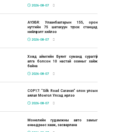
2026-08-07
АҮЭБЯ: Улаанбаатарын 155, орон
нутгийн 75 шатахуун түгээх станцад
нийлүүлэлт хийлээ
2026-08-07
Ховд аймгийн Буянт суманд сураггүй
алга болсон 10 настай охиныг хайж
байна
2026-08-07
COP17: "Silk Road Caravan" олон улсын
аялал Монгол Улсад ирлээ
2026-08-07
Монелийн гудамжны авто замыг
өнөөдрөөс хааж, засварлана