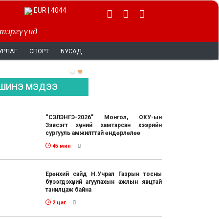
EUR | 4044
 тэргүүнд
УРЛАГ
СПОРТ
БУСАД
ШИНЭ МЭДЭЭ
“СЭЛЭНГЭ-2026” Монгол, ОХУ-ын
Зэвсэгт хүчний хамтарсан хээрийн
сургууль амжилттай өндөрлөлөө
45 мин
Ерөнхий сайд Н.Учрал Газрын тосны
бүтээгдэхүүний агуулахын ажлын явцтай
танилцаж байна
2 цаг