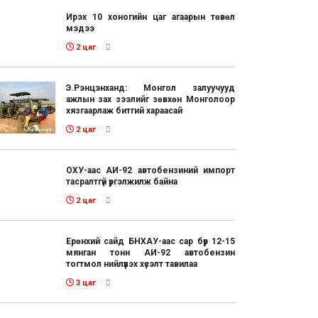
Ирэх 10 хоногийн цаг агаарын төвөл
мэдээ
2 цаг
Э.Рэнцэнханд: Монгол залуучууд
ажлын зах зээлийг зөвхөн Монголоор
хязгаарлаж битгий хараасай
2 цаг
ОХУ-аас АИ-92 автобензиний импорт
тасралтгүй үргэлжилж байна
2 цаг
Ерөнхий сайд БНХАУ-аас сар бүр 12-15
мянган тонн АИ-92 автобензин
тогтмол нийлүүлэх хүсэлт тавилаа
3 цаг