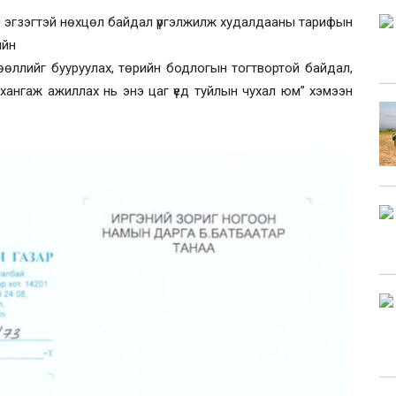
йн эгзэгтэй нөхцөл байдал үргэлжилж худалдааны тарифын
лийн
нөлөөллийг бууруулах, төрийн бодлогын тогтвортой байдал,
 хангаж ажиллах нь энэ цаг үед туйлын чухал юм” хэмээн