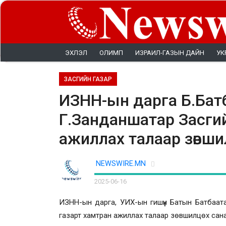
ЭХЛЭЛ
ОЛИМП
ИЗРАИЛ-ГАЗЫН ДАЙН
УК
ЗАСГИЙН ГАЗАР
ИЗНН-ын дарга Б.Батб
Г.Занданшатар Засги
ажиллах талаар зөвши
NEWSWIRE.MN
2025-06-16
ИЗНН-ын дарга, УИХ-ын гишүүн Батын Батбаат
газарт хамтран ажиллах талаар зөвшилцөх санал