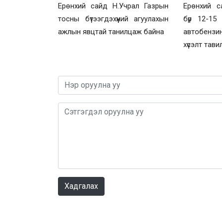
Ерөнхий сайд Н.Учрал Газрын
Ерөнхий с
тосны бүтээгдэхүүний агуулахын
бүр 12-15
ажлын явцтай танилцаж байна
автобензи
хүсэлт тави
Хадгалах