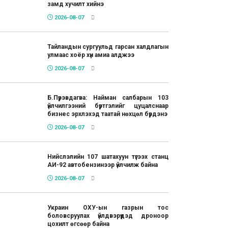
замд хучилт хийнэ
2026-08-07
Тайландын сургуульд гарсан халдлагын
улмаас хоёр хүн амиа алджээ
2026-08-07
Б.Пүрэвдагва: Найман салбарын 103
үйлчилгээний бүртгэлийг цуцалснаар
бизнес эрхлэхэд таатай нөхцөл бүрдэнэ
2026-08-07
Нийслэлийн 107 шатахуун түгээх станц
АИ-92 автобензинээр үйлчилж байна
2026-08-07
Украин ОХУ-ын газрын тос
боловсруулах үйлдвэрүүдэд дроноор
цохилт өгсөөр байна