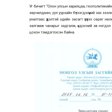
Уг бичигт “Олон улсын харилцаа, геополитики
зөрчилдөөн, уул уурхайн бүтээгдэхүүний зах зээ
уналтаас үүдэлтэй эдийн засагт үзүүлэх сөрөг 
залгамж чанарыг хадгалж, үндэсний эв нэгдэл
цохон тэмдэглэсэн байна.