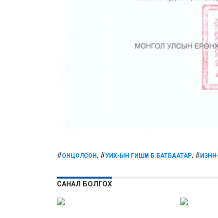
#
, #
, #
ОНЦОЛСОН
УИХ-ЫН ГИШҮҮН Б.БАТБААТАР
ИЗНН
САНАЛ БОЛГОХ