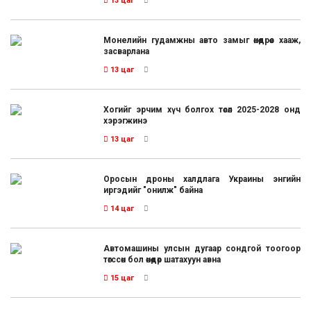
13 цаг
Монелийн гудамжны авто замыг өнөөдрөөс хааж,
засварлана
13 цаг
Хогийг эрчим хүч болгох төсөл 2025-2028 онд
хэрэгжинэ
13 цаг
Оросын дроны халдлага Украины энгийн
иргэдийг "онилж" байна
14 цаг
Автомашины улсын дугаар сондгой тоогоор
төгссөн бол өнөөдөр шатахуун авна
15 цаг