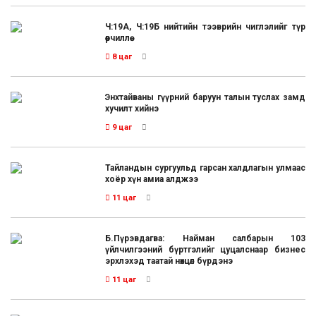
Ч:19А, Ч:19Б нийтийн тээврийн чиглэлийг түр
өөрчиллөө
8 цаг
Энхтайваны гүүрний баруун талын туслах замд
хучилт хийнэ
9 цаг
Тайландын сургуульд гарсан халдлагын улмаас
хоёр хүн амиа алджээ
11 цаг
Б.Пүрэвдагва: Найман салбарын 103
үйлчилгээний бүртгэлийг цуцалснаар бизнес
эрхлэхэд таатай нөхцөл бүрдэнэ
11 цаг