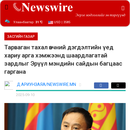
Эерэг мэдээллийг эн тэргүүнд
Улаанбаатар:
31 ℃
USD | 3585
ЗАСГИЙН ГАЗАР
Тарваган тахал өвчний дэгдэлтийн үед
хариу арга хэмжээнд шаардлагатай
зардлыг Эрүүл мэндийн сайдын багцаас
гаргана
Д.АРИУНЗАЯА/NEWSWIRE.MN
2025-09-10