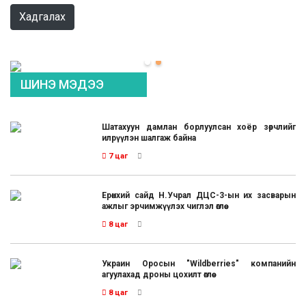
Хадгалах
ШИНЭ МЭДЭЭ
Шатахуун дамлан борлуулсан хоёр зөрчлийг
илрүүлэн шалгаж байна
7 цаг
Ерөнхий сайд Н.Учрал ДЦС-3-ын их засварын
ажлыг эрчимжүүлэх чиглэл өглөө
8 цаг
Украин Оросын "Wildberries" компанийн
агуулахад дроны цохилт өглөө
8 цаг