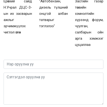
Ерөнхий сайд
"Автобензин,
Засгийн газар
Н.Учрал ДЦС-3-
дизель түлшний
төсвийн
ын их засварын
онцгой албан
хэмнэлтийн
ажлыг
татварыг
хүрээнд форум,
эрчимжүүлэх
тэглэлээ"
чуулган,
чиглэл өглөө
салбарын ойн
арга хэмжээг
цуцаллаа
0 / 1000