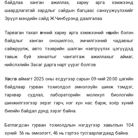
байдлаа ханган ажиллах, хариу арга хэмжээнд
шаардлагатай зардлыг сайдын багцаас санхүүжүүлэхийг
Эрүүл мэндийн сайд Ж.Чинбүрэнд даалгалаа.
Тарваган тахал өвчний хариу арга хэмжээний нөөцийн бэлэн
байдлыг ханган оношилгоо, эмчилгээний чадавхыг
сайжруулж, авто тээврийн шалган нэвтрүүлэх цэгүүдэд
тавьж буй хяналтыг чангатгаж ажиллахыг аймаг,
нийслэлийн Засаг дарга нарт үүрэг болгов.
Хөвсгөл аймагт 2025 оны есдүгээр сарын 09-ний 20:00 цагийн
байдлаар гурван тохиолдол эмнэлзүйн шинж тэмдэг,
тархвар судлал, лабораторийн молекул биологийн
шинжилгээгээр эерэг гарч, нэг хүн нас барж, хоёр хүний
биеийн байдал дунд зэрэг байна.
Батлагдсан гурван тохиолдлын нэгдүгээр хавьтлын 104
хүний 56 нь эмнэлэгт, 46 нь гэртээ тусгаарлагдаад байна.