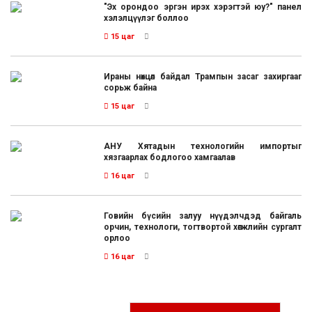
"Эх орондоо эргэн ирэх хэрэгтэй юу?" панел
хэлэлцүүлэг боллоо
15 цаг
Ираны нөхцөл байдал Трампын засаг захиргааг
сорьж байна
15 цаг
АНУ Хятадын технологийн импортыг
хязгаарлах бодлогоо хамгаалав
16 цаг
Говийн бүсийн залуу нүүдэлчдэд байгаль
орчин, технологи, тогтвортой хөгжлийн сургалт
орлоо
16 цаг