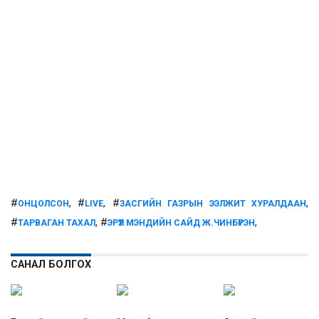
#
, #
, #
,
ОНЦОЛСОН
LIVE
ЗАСГИЙН ГАЗРЫН ЭЭЛЖИТ ХУРАЛДААН
#
, #
,
ТАРВАГАН ТАХАЛ
ЭРҮҮЛ МЭНДИЙН САЙД Ж.ЧИНБҮРЭН
САНАЛ БОЛГОХ