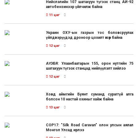
Нийслэлийн 107 шатахуун түгээх станц АИ-92
автобензинээр үйлчилж байна
11 цаг
Украин ОХУ-ын газрын тос боловсруулах
үйлдвэрүүдэд дроноор цохилт өгсөөр байна
12 цаг
АҮЭБЯ: Улаанбаатарын 155, орон нутгийн 75
шатахуун түгээх станцад нийлүүлэлт хийлээ
12 цаг
Ховд аймгийн Буянт суманд сураггүй алга
болсон 10 настай охиныг хайж байна
13 цаг
COP17: "Silk Road Caravan" олон улсын аялал
Монгол Улсад ирлээ