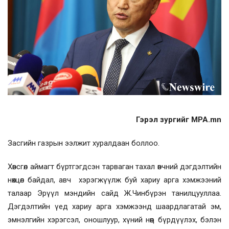
Гэрэл зургийг MPA.mn
Засгийн газрын ээлжит хуралдаан боллоо.
Хөвсгөл аймагт бүртгэгдсэн тарваган тахал өвчний дэгдэлтийн
нөхцөл байдал, авч хэрэгжүүлж буй хариу арга хэмжээний
талаар Эрүүл мэндийн сайд Ж.Чинбүрэн танилцууллаа.
Дэгдэлтийн үед хариу арга хэмжээнд шаардлагатай эм,
эмнэлгийн хэрэгсэл, оношлуур, хүний нөөц бүрдүүлэх, бэлэн