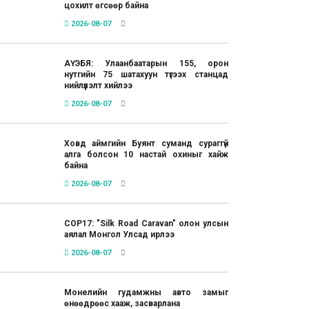
цохилт өгсөөр байна
2026-08-07
АҮЭБЯ: Улаанбаатарын 155, орон
нутгийн 75 шатахуун түгээх станцад
нийлүүлэлт хийлээ
2026-08-07
Ховд аймгийн Буянт суманд сураггүй
алга болсон 10 настай охиныг хайж
байна
2026-08-07
COP17: "Silk Road Caravan" олон улсын
аялал Монгол Улсад ирлээ
2026-08-07
Монелийн гудамжны авто замыг
өнөөдрөөс хааж, засварлана