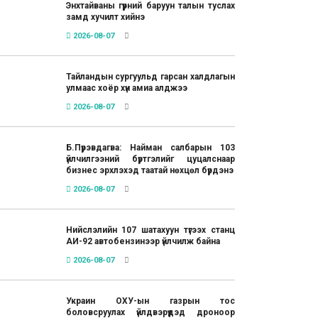
Энхтайваны гүүрний баруун талын туслах
замд хучилт хийнэ
2026-08-07
Тайландын сургуульд гарсан халдлагын
улмаас хоёр хүн амиа алджээ
2026-08-07
Б.Пүрэвдагва: Найман салбарын 103
үйлчилгээний бүртгэлийг цуцалснаар
бизнес эрхлэхэд таатай нөхцөл бүрдэнэ
2026-08-07
Нийслэлийн 107 шатахуун түгээх станц
АИ-92 автобензинээр үйлчилж байна
2026-08-07
Украин ОХУ-ын газрын тос
боловсруулах үйлдвэрүүдэд дроноор