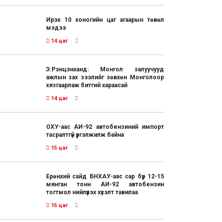
Ирэх 10 хоногийн цаг агаарын төвөл
мэдээ
14 цаг
Э.Рэнцэнханд: Монгол залуучууд
ажлын зах зээлийг зөвхөн Монголоор
хязгаарлаж битгий хараасай
14 цаг
ОХУ-аас АИ-92 автобензиний импорт
тасралтгүй үргэлжилж байна
15 цаг
Ерөнхий сайд БНХАУ-аас сар бүр 12-15
мянган тонн АИ-92 автобензин
тогтмол нийлүүлэх хүсэлт тавилаа
15 цаг