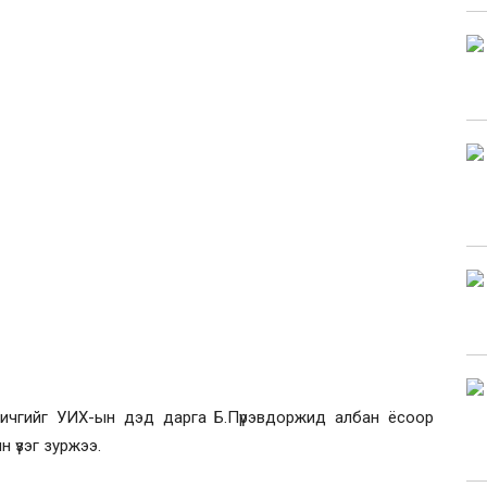
бичгийг УИХ-ын дэд дарга Б.Пүрэвдоржид албан ёсоор
н үзэг зуржээ.