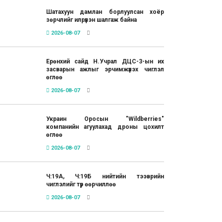
Шатахуун дамлан борлуулсан хоёр
зөрчлийг илрүүлэн шалгаж байна
2026-08-07
Ерөнхий сайд Н.Учрал ДЦС-3-ын их
засварын ажлыг эрчимжүүлэх чиглэл
өглөө
2026-08-07
Украин Оросын "Wildberries"
компанийн агуулахад дроны цохилт
өглөө
2026-08-07
Ч:19А, Ч:19Б нийтийн тээврийн
чиглэлийг түр өөрчиллөө
2026-08-07