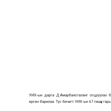
УИХ-ын дарга Д.Амарбаясгаланг огцруулах 
өргөн барилаа. Тус бичигт УИХ-ын 67 гишүүн гары