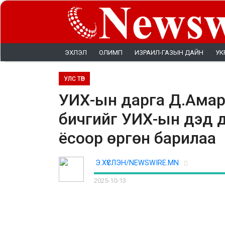
ЭХЛЭЛ
ОЛИМП
ИЗРАИЛ-ГАЗЫН ДАЙН
УК
УЛС ТӨР
УИХ-ын дарга Д.Амар
бичгийг УИХ-ын дэд 
ёсоор өргөн барилаа
Э.ХҮСЛЭН/NEWSWIRE.MN
2025-10-13