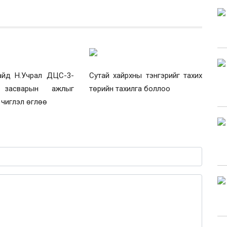
айд Н.Учрал ДЦС-3-
Сутай хайрхны тэнгэрийг тахих
засварын ажлыг
төрийн тахилга боллоо
х чиглэл өглөө