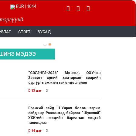
EUR | 4044
 тэргүүнд
УРЛАГ
СПОРТ
БУСАД
ШИНЭ МЭДЭЭ
“СЭЛЭНГЭ-2026” Монгол, ОХУ-ын
Зэвсэгт хүчний хамтарсан хээрийн
сургууль амжилттай өндөрлөлөө
13 цаг
Ерөнхий сайд Н.Учрал болон зарим
сайд нар Рашаантад байрлах “Шунхлай”
ХХК-ийн нөөцийн барилгын явцтай
танилцлаа
14 цаг