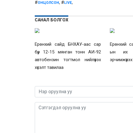
#
, #
,
ОНЦОЛСОН
LIVE
САНАЛ БОЛГОХ
Ерөнхий сайд БНХАУ-аас сар
Ерөнхий с
бүр 12-15 мянган тонн АИ-92
ын их 
автобензин тогтмол нийлүүлэх
эрчимжүүлэ
хүсэлт тавилаа