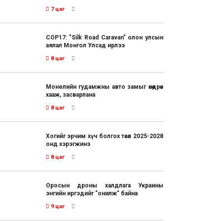
7 цаг
COP17: "Silk Road Caravan" олон улсын
аялал Монгол Улсад ирлээ
8 цаг
Монелийн гудамжны авто замыг өнөөдрөөс
хааж, засварлана
8 цаг
Хогийг эрчим хүч болгох төсөл 2025-2028
онд хэрэгжинэ
8 цаг
Оросын дроны халдлага Украины
энгийн иргэдийг "онилж" байна
9 цаг