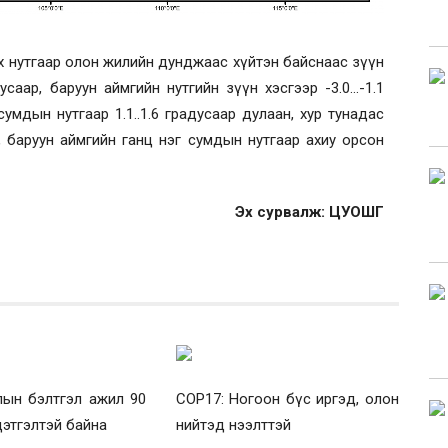
энх нутгаар олон жилийн дунджаас хүйтэн байснаас зүүн
дусаар, баруун аймгийн нутгийн зүүн хэсгээр -3.0...-1.1
сумдын нутгаар 1.1..1.6 градусаар дулаан, хур тунадас
, баруун аймгийн ганц нэг сумдын нутгаар ахиу орсон
Эх сурвалж: ЦУОШГ
лын бэлтгэл ажил 90
COP17: Ногоон бүс иргэд, олон
цэтгэлтэй байна
нийтэд нээлттэй