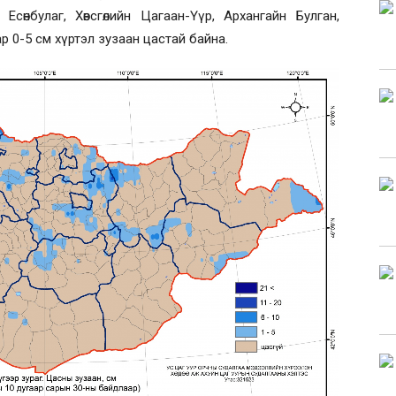
сөнбулаг, Хөвсгөлийн Цагаан-Үүр, Архангайн Булган,
р 0-5 см хүртэл зузаан цастай байна.