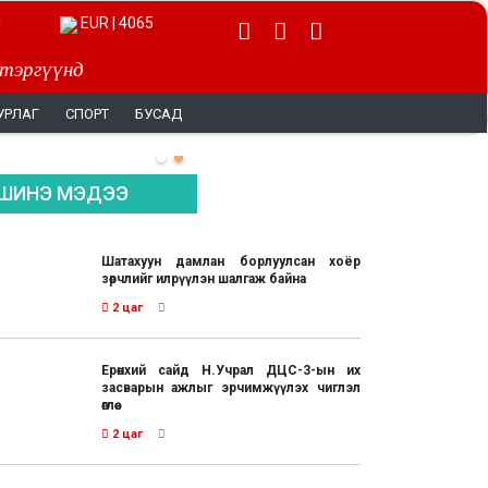
EUR | 4065
 тэргүүнд
УРЛАГ
СПОРТ
БУСАД
ШИНЭ МЭДЭЭ
Шатахуун дамлан борлуулсан хоёр
зөрчлийг илрүүлэн шалгаж байна
2 цаг
Ерөнхий сайд Н.Учрал ДЦС-3-ын их
засварын ажлыг эрчимжүүлэх чиглэл
өглөө
2 цаг