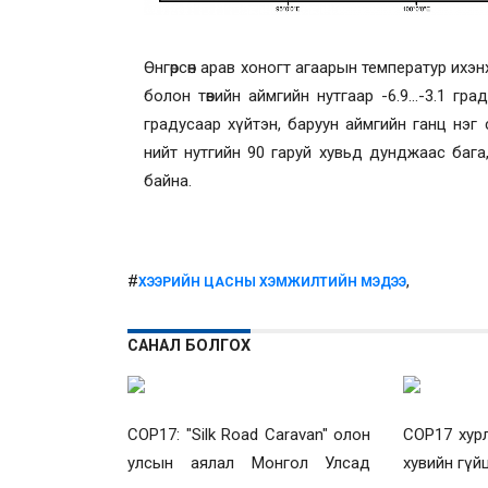
Өнгөрсөн арав хоногт агаарын температур их
болон төвийн аймгийн нутгаар -6.9...-3.1 гра
градусаар хүйтэн, баруун аймгийн ганц нэг 
нийт нутгийн 90 гаруй хувьд дунджаас бага
байна.
#
,
ХЭЭРИЙН ЦАСНЫ ХЭМЖИЛТИЙН МЭДЭЭ
САНАЛ БОЛГОХ
COP17: "Silk Road Caravan" олон
COP17 хур
улсын аялал Монгол Улсад
хувийн гүй