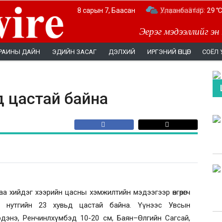
8 сарын 7, Баасан
Дархан:
Улаанбаатар:
34 ℃
29 ℃
Эерэг мэдээллийг эн
РАИНЫ ДАЙН
ЭДИЙН ЗАСАГ
ДЭЛХИЙ
ИРГЭНИЙ ӨНЦӨГ
СОЁЛ 
д цастай байна
аа хийдэг хээрийн цасны хэмжилтийн мэдээгээр өнгөрөгч
 нутгийн 23 хувьд цастай байна. Үүнээс Увсын
Эрдэнэ, Ренчинлхүмбэд 10-20 см, Баян–Өлгийн Сагсай,