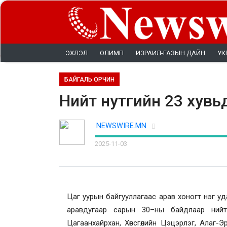
ЭХЛЭЛ
ОЛИМП
ИЗРАИЛ-ГАЗЫН ДАЙН
УК
БАЙГАЛЬ ОРЧИН
Нийт нутгийн 23 хувь
NEWSWIRE.MN
2025-11-03
Цаг уурын байгууллагаас арав хоногт нэг уд
аравдугаар сарын 30–ны байдлаар нийт
Цагаанхайрхан, Хөвсгөлийн Цэцэрлэг, Алаг-