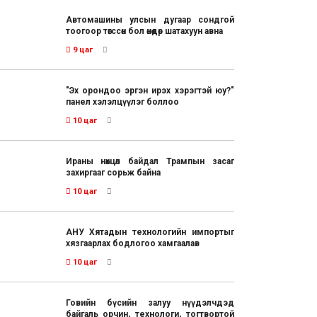
Автомашины улсын дугаар сондгой
тоогоор төгссөн бол өнөөдөр шатахуун авна
9 цаг
"Эх орондоо эргэн ирэх хэрэгтэй юу?"
панел хэлэлцүүлэг боллоо
10 цаг
Ираны нөхцөл байдал Трампын засаг
захиргааг сорьж байна
10 цаг
АНУ Хятадын технологийн импортыг
хязгаарлах бодлогоо хамгаалав
10 цаг
Говийн бүсийн залуу нүүдэлчдэд
байгаль орчин, технологи, тогтвортой