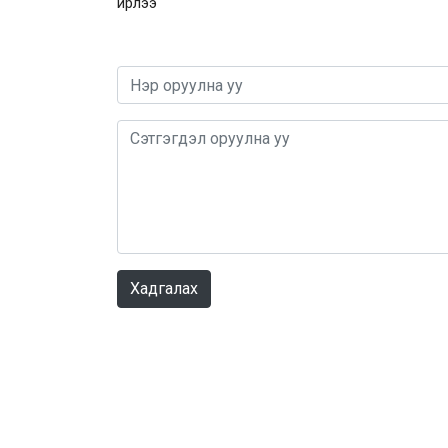
ирлээ
Хадгалах