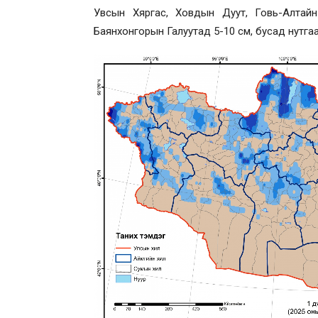
Увсын Хяргас, Ховдын Дуут, Говь-Алтайн Е
Баянхонгорын Галуутад 5-10 см, бусад нутгаа