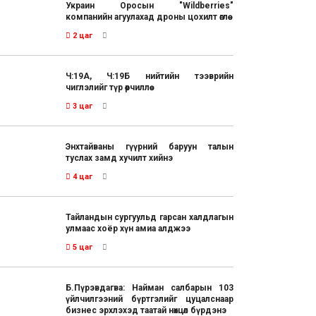
Украин Оросын "Wildberries"
компанийн агуулахад дроны цохилт өглөө
2 цаг
Ч:19А, Ч:19Б нийтийн тээврийн
чиглэлийг түр өөрчиллөө
3 цаг
Энхтайваны гүүрний баруун талын
туслах замд хучилт хийнэ
4 цаг
Тайландын сургуульд гарсан халдлагын
улмаас хоёр хүн амиа алджээ
5 цаг
Б.Пүрэвдагва: Найман салбарын 103
үйлчилгээний бүртгэлийг цуцалснаар
бизнес эрхлэхэд таатай нөхцөл бүрдэнэ