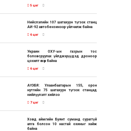
5 цаг
Нийслэлийн 107 шатахуун түгээх станц
АИ-92 автобензинээр үйлчилж байна
6 цаг
Украин ОХУ-ын газрын тос
боловсруулах үйлдвэрүүдэд дроноор
цохилт өгсөөр байна
6 цаг
АҮЭБЯ: Улаанбаатарын 155, орон
нутгийн 75 шатахуун түгээх станцад
нийлүүлэлт хийлээ
7 цаг
Ховд аймгийн Буянт суманд сураггүй
алга болсон 10 настай охиныг хайж
байна