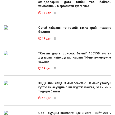
ам.долларын дата төвийн төсөл байгаль
хамгааллын маргаантай тулгарлаа
17 цаг
Сутай хайрхны тэнгэрийг тахих төрийн тахилга
боллоо
17 цаг
“Хотын дарга сонсож байна” 150150 тусгай
дугаарыг наймдугаар сарын 14-нөөс ажиллуулж
эхэлнэ
17 цаг
ХЗДХ-ийн сайд С.Амарсайхан: Намайг увайгүй
гүтгэсэн асуудлыг шалгуулж байгаа, эзэн нь ч
тодорч байгаа
18 цаг
Орон сууцны захиалга: 3,613 иргэн нийт 204.9