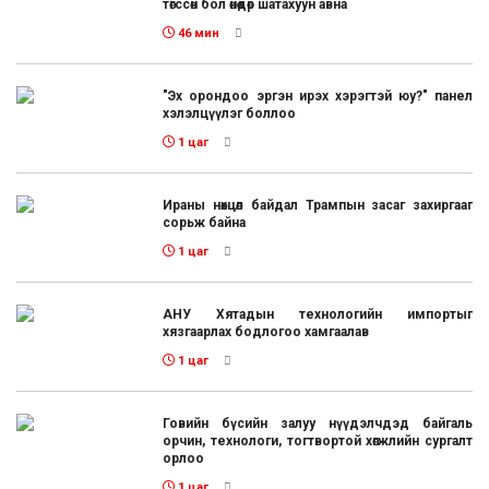
төгссөн бол өнөөдөр шатахуун авна
46 мин
"Эх орондоо эргэн ирэх хэрэгтэй юу?" панел
хэлэлцүүлэг боллоо
1 цаг
Ираны нөхцөл байдал Трампын засаг захиргааг
сорьж байна
1 цаг
АНУ Хятадын технологийн импортыг
хязгаарлах бодлогоо хамгаалав
1 цаг
Говийн бүсийн залуу нүүдэлчдэд байгаль
орчин, технологи, тогтвортой хөгжлийн сургалт
орлоо
1 цаг