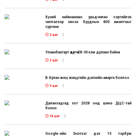
Хүний наймаанаас урьдчилан сэргийлэх
чиглэлээр нисэх буудлын 800 ажилтныг
сургана
2 цаг
Улаанбаатарт өдөртөө 28-30 хэм дулаан байна
2 цаг
Б.Хулан жюү жицүгийн дэлхийн аварга боллоо
2 цаг
Даланзадгад хот 2028 онд шинэ ДЦС-тай
болно
16 цаг
Google-ийн Энэтхэг дэх 15 тэрбум