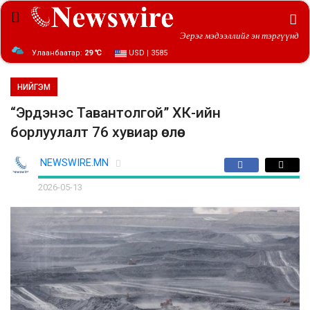
Эерэг мэдээллийг эн тэргүүнд
Улаанбаатар:
29 ℃
USD | 3585
НИЙГЭМ
“Эрдэнэс Тавантолгой” ХК-ийн
борлуулалт 76 хувиар өслөө
NEWSWIRE.MN
2026-05-13