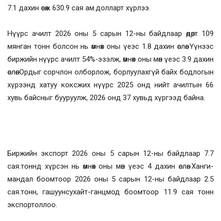
7.1 дахин өсөж 630.9 сая ам.долларт хүрлээ.
Нүүрс ачилт 2026 оны 5 сарын 12-ны байдлаар өдөрт 109
мянган тонн болсон нь өмнөх оны үеэс 1.8 дахин өслөө. Үүнээс
биржийн нүүрс ачилт 54%-эзэлж, өмнөх оны мөн үеэс 3.9 дахин
өслөө. Ордыг сорчлон олборлож, борлуулахгүй байх бодлогын
хүрээнд хатуу коксжих нүүрс 2025 онд нийт ачилтын 66
хувь байсныг бууруулж, 2026 онд 37 хувьд хүргээд байна.
Биржийн экспорт 2026 оны 5 сарын 12-ны байдлаар 7.7
сая.тоннд хүрсэн нь өмнөх оны мөн үеэс 4 дахин өслөө. Ханги-
мандал боомтоор 2026 оны 5 сарын 12-ны байдлаар 2.5
сая.тонн, гашуунсухайт-ганцмод боомтоор 11.9 сая тонн
экспортоллоо.