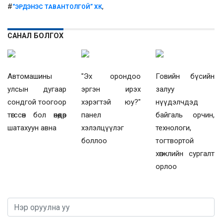
#
,
“ЭРДЭНЭС ТАВАНТОЛГОЙ” ХК
САНАЛ БОЛГОХ
Автомашины
"Эх орондоо
Говийн бүсийн
улсын дугаар
эргэн ирэх
залуу
сондгой тоогоор
хэрэгтэй юу?"
нүүдэлчдэд
төгссөн бол өнөөдөр
панел
байгаль орчин,
шатахуун авна
хэлэлцүүлэг
технологи,
боллоо
тогтвортой
хөгжлийн сургалт
орлоо