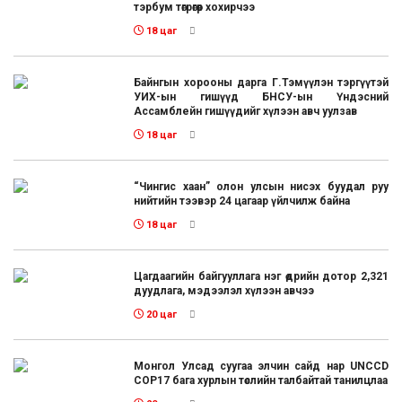
тэрбум төгрөгөөр хохирчээ
18 цаг
Байнгын хорооны дарга Г.Тэмүүлэн тэргүүтэй
УИХ-ын гишүүд БНСУ-ын Үндэсний
Ассамблейн гишүүдийг хүлээн авч уулзав
18 цаг
“Чингис хаан” олон улсын нисэх буудал руу
нийтийн тээвэр 24 цагаар үйлчилж байна
18 цаг
Цагдаагийн байгууллага нэг өдрийн дотор 2,321
дуудлага, мэдээлэл хүлээн авчээ
20 цаг
Монгол Улсад суугаа элчин сайд нар UNCCD
COP17 бага хурлын төслийн талбайтай танилцлаа