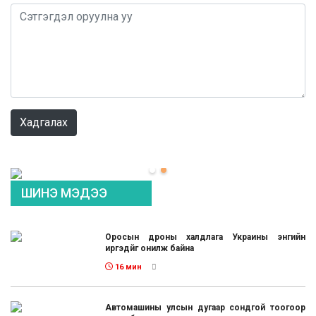
0 / 1000
Хадгалах
ШИНЭ МЭДЭЭ
Оросын дроны халдлага Украины энгийн
иргэдйг онилж байна
16 мин
Автомашины улсын дугаар сондгой тоогоор