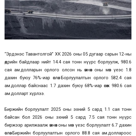
“Эрдэнэс Тавантолгой” ХК 2026 оны 05 дугаар сарын 12-ны
өдрийн байдлаар нийт 14.4 сая тонн нүүрс борлуулж, 980.6
сая ам.долларын орлого олсон нь өмнөх оны мөн үеэс 1.8
дахин буюу 76%-иар өслөө. Борлуулалтын орлого 582.4 сая
ам.доллар байснаас 1.7 дахин буюу 68%-иар өсөж 980.6 сая
ам.долларт хүрлээ.
Биржийн борлуулалт 2025 оны эхний 5 сард 1.1 сая тонн
байсан бол 2026 оны эхний 5 сард 7.5 сая тонн нүүрс
биржээр арилжаалж өмнөх оны мөн үеэс борлуулалт 6.7 дахин
өслөө. Биржийн борлуулалтын орлого 88.8 сая ам.доллароос