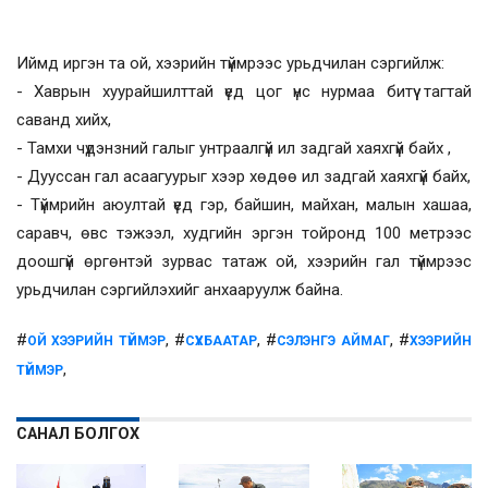
Иймд иргэн та ой, хээрийн түймрээс урьдчилан сэргийлж:
- Хаврын хуурайшилттай үед цог үнс нурмаа битүү тагтай
саванд хийх,
- Тамхи чүдэнзний галыг унтраалгүй ил задгай хаяхгүй байх ,
- Дууссан гал асаагуурыг хээр хөдөө ил задгай хаяхгүй байх,
- Түймрийн аюултай үед гэр, байшин, майхан, малын хашаа,
саравч, өвс тэжээл, худгийн эргэн тойронд 100 метрээс
доошгүй өргөнтэй зурвас татаж ой, хээрийн гал түймрээс
урьдчилан сэргийлэхийг анхааруулж байна.
#
, #
, #
, #
ОЙ ХЭЭРИЙН ТҮЙМЭР
СҮХБААТАР
СЭЛЭНГЭ АЙМАГ
ХЭЭРИЙН
,
ТҮЙМЭР
САНАЛ БОЛГОХ