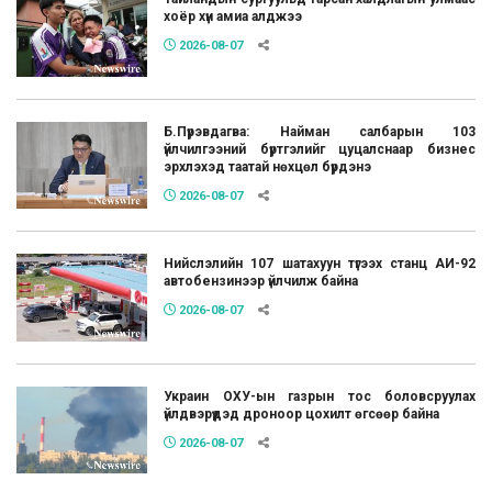
хоёр хүн амиа алджээ
2026-08-07
Б.Пүрэвдагва: Найман салбарын 103
үйлчилгээний бүртгэлийг цуцалснаар бизнес
эрхлэхэд таатай нөхцөл бүрдэнэ
2026-08-07
Нийслэлийн 107 шатахуун түгээх станц АИ-92
автобензинээр үйлчилж байна
2026-08-07
Украин ОХУ-ын газрын тос боловсруулах
үйлдвэрүүдэд дроноор цохилт өгсөөр байна
2026-08-07