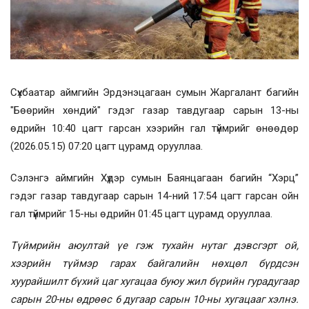
Сүхбаатар аймгийн Эрдэнэцагаан сумын Жаргалант багийн
"Бөөрийн хөндий" гэдэг газар тавдугаар сарын 13-ны
өдрийн 10:40 цагт гарсан хээрийн гал түймрийг өнөөдөр
(2026.05.15) 07:20 цагт цурамд орууллаа.
Сэлэнгэ аймгийн Хүдэр сумын Баянцагаан багийн “Хэрц”
гэдэг газар тавдугаар сарын 14-ний 17:54 цагт гарсан ойн
гал түймрийг 15-ны өдрийн 01:45 цагт цурамд орууллаа.
Түймрийн аюултай үе гэж тухайн нутаг дэвсгэрт ой,
хээрийн түймэр гарах байгалийн нөхцөл бүрдсэн
хуурайшилт бүхий цаг хугацаа буюу жил бүрийн гурадугаар
сарын 20-ны өдрөөс 6 дугаар сарын 10-ны хугацааг хэлнэ.