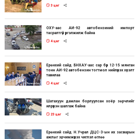
3 цаг
ОХУ-аас АИ-92 автобензиний импорт
тасралтгүй үргэлжилж байна
4 цаг
Ерөнхий сайд БНХАУ-аас сар бүр 12-15 мянган
тонн АИ-92 автобензин тогтмол нийлүүлэх хүсэлт
тавилаа
4 цаг
Шатахуун дамлан борлуулсан хоёр зөрчлийг
илрүүлэн шалгаж байна
23 цаг
Ерөнхий сайд Н.Учрал ДЦС-3-ын их засварын
ажлыг эрчимжүүлэх чиглэл өглөө