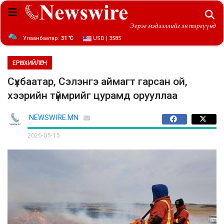
Эерэг мэдээллийг эн тэргүүнд
Улаанбаатар:
31 ℃
USD | 3585
ЕРӨНХИЙЛӨГЧ
Сүхбаатар, Сэлэнгэ аймагт гарсан ой,
хээрийн түймрийг цурамд орууллаа
NEWSWIRE.MN
2026-05-15