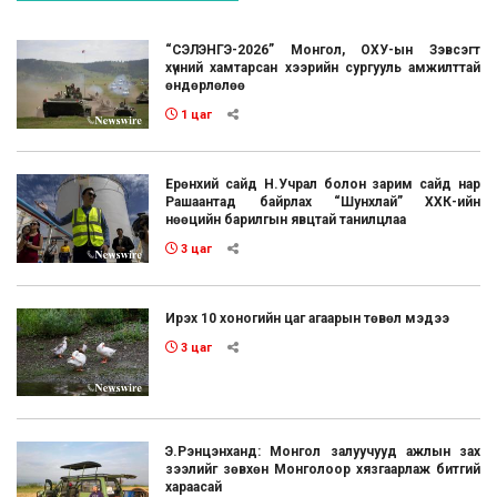
“СЭЛЭНГЭ-2026” Монгол, ОХУ-ын Зэвсэгт
хүчний хамтарсан хээрийн сургууль амжилттай
өндөрлөлөө
1 цаг
Ерөнхий сайд Н.Учрал болон зарим сайд нар
Рашаантад байрлах “Шунхлай” ХХК-ийн
нөөцийн барилгын явцтай танилцлаа
3 цаг
Ирэх 10 хоногийн цаг агаарын төвөл мэдээ
3 цаг
Э.Рэнцэнханд: Монгол залуучууд ажлын зах
зээлийг зөвхөн Монголоор хязгаарлаж битгий
хараасай