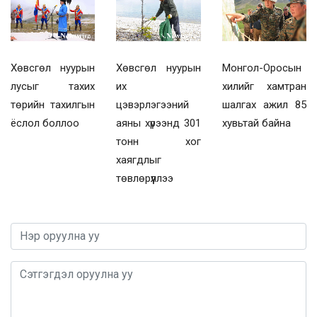
Хөвсгөл нуурын
Хөвсгөл нуурын
Монгол-Оросын
лусыг тахих
их
хилийг хамтран
төрийн тахилгын
цэвэрлэгээний
шалгах ажил 85
ёслол боллоо
аяны хүрээнд 301
хувьтай байна
тонн хог
хаягдлыг
төвлөрүүллээ