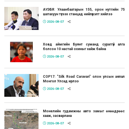
АҮЭБЯ: Улаанбаатарын 155, орон нутгийн 75
шатахуун түгээх станцад нийлүүлэлт хийлээ
2026-08-07
Ховд аймгийн Буянт суманд сураггүй алга
болсон 10 настай охиныг хайж байна
2026-08-07
COP17: "Silk Road Caravan" олон улсын аялал
Монгол Улсад ирлээ
2026-08-07
Монелийн гудамжны авто замыг өнөөдрөөс
хааж, засварлана
2026-08-07