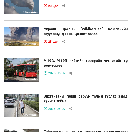
23 цаг
Украин Оросын "Wildberries" компанийн
агуулахад дроны цохилт өглөө
23 цаг
Ч:19А, Ч:19Б нийтийн тээврийн чиглэлийг түр
өөрчиллөө
2026-08-07
Энхтайваны гүүрний баруун талын туслах замд
хучилт хийнэ
2026-08-07
Тайландын сургуульд гарсан халдлагын улмаас