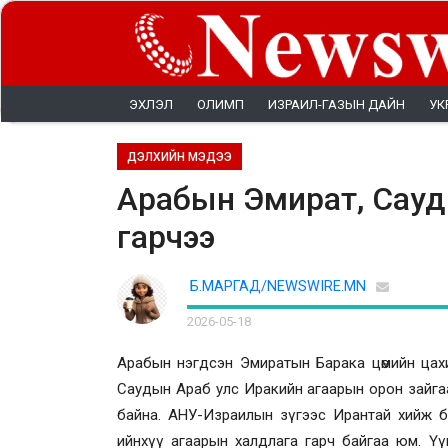
ЭХЛЭЛ
ОЛИМП
ИЗРАИЛ-ГАЗЫН ДАЙН
УК
ДЭЛХИЙН МЭДЭЭ
Арабын Эмират, Сауд
гарчээ
Б.МАРГАД/NEWSWIRE.MN
2026-05-18
Арабын нэгдсэн Эмиратын Барака цөмийн цахи
Саудын Араб улс Иракийн агаарын орон зайга
байна. АНУ-Израилын зүгээс Ирантай хийж б
ийнхүү агаарын халдлага гарч байгаа юм. Үү