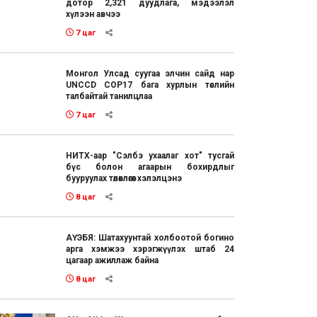
дотор 2,321 дуудлага, мэдээлэл
хүлээн авчээ
7 цаг
Монгол Улсад суугаа элчин сайд нар
UNCCD COP17 бага хурлын төслийн
талбайтай танилцлаа
7 цаг
НИТХ-аар "Сэлбэ ухаалаг хот" тусгай
бүс болон агаарын бохирдлыг
бууруулах төлөвлөгөөг хэлэлцэнэ
8 цаг
АҮЭБЯ: Шатахуунтай холбоотой богино
арга хэмжээ хэрэгжүүлэх штаб 24
цагаар ажиллаж байна
8 цаг