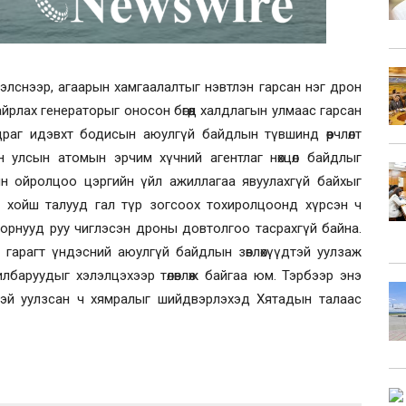
лснээр, агаарын хамгаалалтыг нэвтлэн гарсан нэг дрон
йрлах генераторыг оносон бөгөөд халдлагын улмаас гарсан
раг идэвхт бодисын аюулгүй байдлын түвшинд өөрчлөлт
н улсын атомын эрчим хүчний агентлаг нөхцөл байдлыг
ын ойролцоо цэргийн үйл ажиллагаа явуулахгүй байхыг
аас хойш талууд гал түр зогсоох тохиролцоонд хүрсэн ч
орнууд руу чиглэсэн дроны довтолгоо тасрахгүй байна.
р гарагт үндэсний аюулгүй байдлын зөвлөхүүдтэй уулзаж
лбаруудыг хэлэлцэхээр төлөвлөж байгаа юм. Тэрбээр энэ
эй уулзсан ч хямралыг шийдвэрлэхэд Хятадын талаас