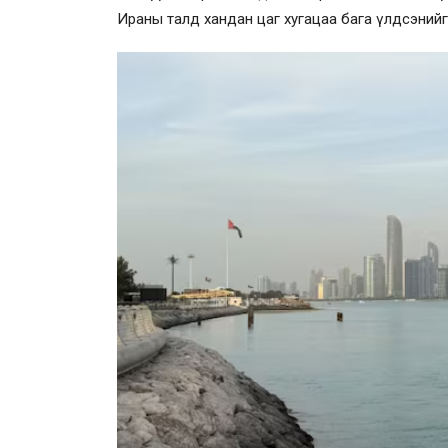
Ираны талд хандан цаг хугацаа бага үлдсэнийг