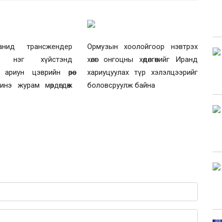
анид трансжендер
Ормузын хоолойгоор нэвтрэх
йн нэг хүйстэнд
хөлөг онгоцны хөдөлгөөнийг Иранд
 ариун цэврийн өрөө
хариуцуулах түр хэлэлцээрийг
инэ журам мөрдөгдөж
боловсруулж байна