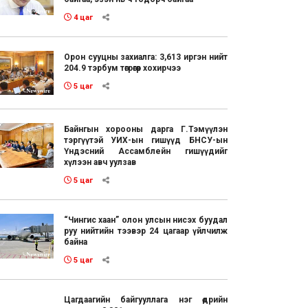
4 цаг
Орон сууцны захиалга: 3,613 иргэн нийт
204.9 тэрбум төгрөгөөр хохирчээ
5 цаг
Байнгын хорооны дарга Г.Тэмүүлэн
тэргүүтэй УИХ-ын гишүүд БНСУ-ын
Үндэсний Ассамблейн гишүүдийг
хүлээн авч уулзав
5 цаг
“Чингис хаан” олон улсын нисэх буудал
руу нийтийн тээвэр 24 цагаар үйлчилж
байна
5 цаг
Цагдаагийн байгууллага нэг өдрийн