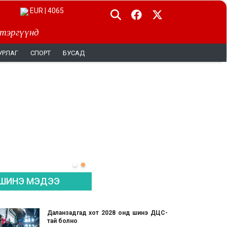
EUR | 4065
 тэргүүнд
УРЛАГ
СПОРТ
БУСАД
ШИНЭ МЭДЭЭ
Даланзадгад хот 2028 онд шинэ ДЦС-
тай болно