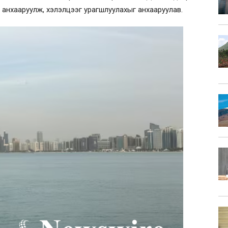
 анхааруулж, хэлэлцээг урагшлуулахыг анхааруулав.