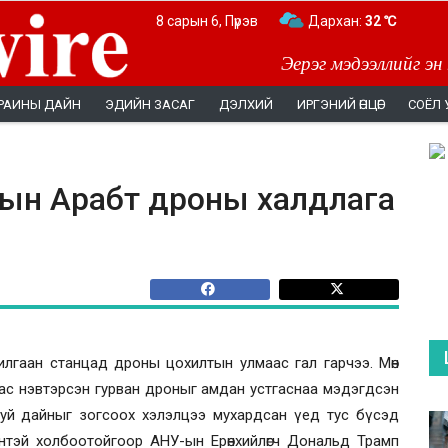
8 сарын 6, Пүрэв
Дархан:
32 ℃
Эерэг мэдээллийг эн
РАИНЫ ДАЙН
ЭДИЙН ЗАСАГ
ДЭЛХИЙ
ИРГЭНИЙ ӨНЦӨГ
СОЁЛ 
ын Арабт дроны халдлага
лгаан станцад дроны цохилтын улмаас гал гарчээ. Мөн
ас нэвтэрсэн гурван дроныг амдан устгаснаа мэдэгдсэн
уй дайныг зогсоох хэлэлцээ мухардсан үед тус бүсэд
нтэй холбоотойгоор АНУ-ын Ерөнхийлөгч Дональд Трамп