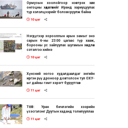
Ормузын хоолойгоор нэвтрэх хөлөг
онгоцны хөдөлгөөнийг Иранд хариуцуулах
түр хэлэлцээрийг боловсруулж байна
10 цаг
Нэгдүгээр хорооллын арын замыг энэ
сарын 6-ны 23:00 цагаас түр хааж,
борооны ус зайлуулах шугамын хөндлөн
сэтэлгээ хийнэ
10 цаг
Хүнсний ногоо худалдаалдаг энгийн
иргэн рүү дроноор довтолсон тул ОХУ-
ыг дайны гэмт хэрэгт буруутгав
11 цаг
ТӨВ: Уран бичлэгийн хээрийн
үзэсгэлэнг Дуутын хаданд толилууллаа
11 цаг