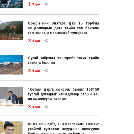
3 цаг
Google-ийн Энэтхэг дэх 15 тэрбум
ам.долларын дата төвийн төсөл байгаль
хамгааллын маргаантай тулгарлаа
4 цаг
Сутай хайрхны тэнгэрийг тахих төрийн
тахилга боллоо
4 цаг
“Хотын дарга сонсож байна” 150150
тусгай дугаарыг наймдугаар сарын 14-
нөөс ажиллуулж эхэлнэ
4 цаг
ХЗДХ-ийн сайд С.Амарсайхан: Намайг
увайгүй гүтгэсэн асуудлыг шалгуулж
байгаа, эзэн нь ч тодорч байгаа