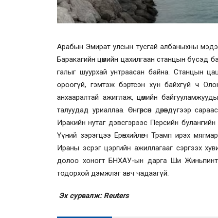
Арабын Эмират улсын тусгай албаныхны мэдээ
Баракагийн цөмийн цахилгаан станцын бүсэд ба
галыг шуурхай унтраасан байна. Станцын цац
ороогүй, гэмтэж бэртсэн хүн байхгүй ч Оло
анхааралтай ажиглаж, цөмийн байгууламжууд
талуудад уриаллаа. Өнгөрсөн дөрөвдүгээр сар
Иракийн нутаг дэвсгэрээс Персийн булангийн 
Үүний зэрэгцээ Ерөнхийлөгч Трамп ирэх мягма
Ираны эсрэг цэргийн ажиллагааг сэргээх хуви
долоо хоногт БНХАУ-ын дарга Ши Жиньпинт
тодорхой дэмжлэг авч чадаагүй.
Эх сурвалж: Reuters