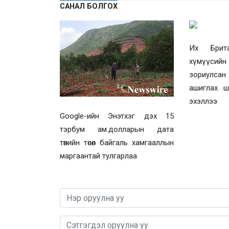
САНАЛ БОЛГОХ
Их Брит
хүмүүси
зориулсан
ашиглах ш
эхэллээ
Google-ийн Энэтхэг дэх 15
тэрбум ам.долларын дата
төвийн төсөл байгаль хамгааллын
маргаантай тулгарлаа