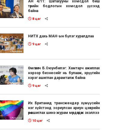
АН 4/11: Шатахууны хомсдол биш
төрийн бодлогын хомсдол үүсээд
байна
8 цаг
НИТХ дахь МАН-ын бүлэг хуралдлаа
9 цаг
Өмгөөлөгч Б.Оюунбилэг: Хамтарч ажиллах
нэрээр бизнесийг нь булааж, эрүүгийн
хэрэг ашиглан дарамталж байна
9 цаг
Их Британид трансжендер хүмүүсийн
нэг хүйстэнд зориулсан ариун цэврийн
өрөө ашиглах шинэ журам мөрдөгдөж эхэллээ
10 цаг