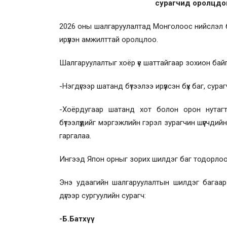
сурагчид оролцдо
2026 оны шалгаруулалтад Монголоос нийслэл бо
ирүүлэн амжилттай оролцлоо.
Шалгаруулалтыг хоёр үе шаттайгаар зохион бай
-Нэгдүгээр шатанд бүтээлээ ирүүлсэн бүх баг, су
-Хоёрдугаар шатанд хот болон орон нутагт
бүтээлүүдийг мэргэжлийн гэрэл зурагчин шүүгчдий
гаргалаа.
Ингээд Япон орныг зорих шилдэг баг тодорлоо
Энэ удаагийн шалгаруулалтын шилдэг багаар
дүгээр сургуулийн сурагч:
-Б.Батхүү