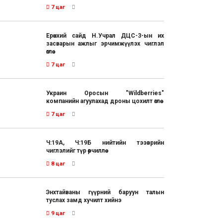
7 цаг
Ерөнхий сайд Н.Учрал ДЦС-3-ын их
засварын ажлыг эрчимжүүлэх чиглэл
өглөө
7 цаг
Украин Оросын "Wildberries"
компанийн агуулахад дроны цохилт өглөө
7 цаг
Ч:19А, Ч:19Б нийтийн тээврийн
чиглэлийг түр өөрчиллөө
8 цаг
Энхтайваны гүүрний баруун талын
туслах замд хучилт хийнэ
9 цаг