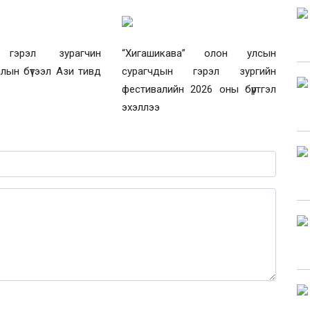
 гэрэл зурагчин
“Хигашикава” олон улсын
лын бүтээл Ази тивд
сурагчдын гэрэл зургийн
фестивалийн 2026 оны бүртгэл
эхэллээ
0 / 1000