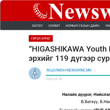
ЭХЛЭЛ
ОЛИМП
ИЗРАИЛ-ГАЗЫН ДАЙН
УК
ГЭРЭЛ ЗУРАГ
“HIGASHIKAWA Youth Fe
эрхийг 119 дүгээр су
М.ЦОЛМОН/NEWSWIRE.MN
2026-05-18