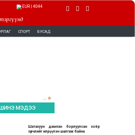
EUR | 4044
 тэргүүнд
УРЛАГ
СПОРТ
БУСАД
ШИНЭ МЭДЭЭ
Шатахуун дамлан борлуулсан хоёр
зөрчлийг илрүүлэн шалгаж байна