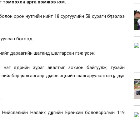
г томоохон арга хэмжээ юм.
лон орон нутгийн нийт 18 сургуулийн 58 сурагч бүтээлээ
гуулсан бөгөөд:
рагчийг дараагийн шатанд шалгарсан гэж үзсэн;
 нэг өдрийн зураг авалтыг зохион байгуулж, тухайн
н нийлбэр үнэлгээгээр дүгнэн эцсийн шалгаруулалтын үр дүнг
.
 Нийслэлийн Налайх дүүргийн Ерөнхий боловсролын 119