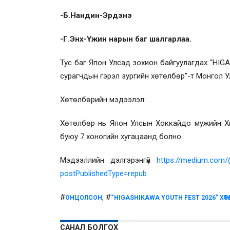
-Б.Нандин-Эрдэнэ
-Г.Энх-Үжин нарын баг шалгарлаа.
Тус баг Япон Улсад зохион байгуулагдах “HIG
сурагчдын гэрэл зургийн хөтөлбөр”-т Монгол 
Хөтөлбөрийн мэдээлэл:
Хөтөлбөр нь Япон Улсын Хоккайдо мужийн Х
буюу 7 хоногийн хугацаанд болно.
Мэдээллийн дэлгэрэнгүй
https://medium.com
postPublishedType=repub
#
, #
ОНЦОЛСОН
“HIGASHIKAWA YOUTH FEST 2026” ХӨТӨ
САНАЛ БОЛГОХ