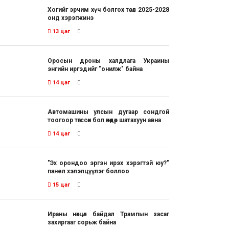
Хогийг эрчим хүч болгох төсөл 2025-2028
онд хэрэгжинэ
13 цаг
Оросын дроны халдлага Украины
энгийн иргэдийг "онилж" байна
14 цаг
Автомашины улсын дугаар сондгой
тоогоор төгссөн бол өнөөдөр шатахуун авна
14 цаг
"Эх орондоо эргэн ирэх хэрэгтэй юу?"
панел хэлэлцүүлэг боллоо
15 цаг
Ираны нөхцөл байдал Трампын засаг
захиргааг сорьж байна