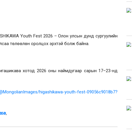
ASHIKAWA Youth Fest 2026 – Олон улсын дунд сургуулийн
Улсаа төлөөлөн оролцох эрхтэй болж байна.
игашикава хотод 2026 оны наймдугаар сарын 17–23-нд
/@MongolianImages/higashikawa-youth-fest-09056c9018b7?
,
ЛБӨР