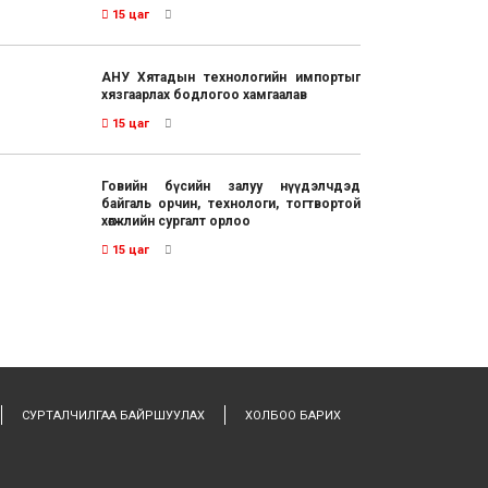
15 цаг
АНУ Хятадын технологийн импортыг
хязгаарлах бодлогоо хамгаалав
15 цаг
Говийн бүсийн залуу нүүдэлчдэд
байгаль орчин, технологи, тогтвортой
хөгжлийн сургалт орлоо
15 цаг
СУРТАЛЧИЛГАА БАЙРШУУЛАХ
ХОЛБОО БАРИХ