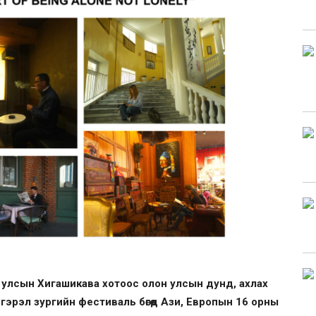
он улсын Хигашикава хотоос олон улсын дунд, ахлах
эрэл зургийн фестиваль бөгөөд Ази, Европын 16 орны