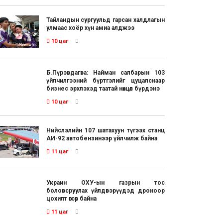
Тайландын сургуульд гарсан халдлагын
улмаас хоёр хүн амиа алджээ
10 цаг
Б.Пүрэвдагва: Найман салбарын 103
үйлчилгээний бүртгэлийг цуцалснаар
бизнес эрхлэхэд таатай нөхцөл бүрдэнэ
10 цаг
Нийслэлийн 107 шатахуун түгээх станц
АИ-92 автобензинээр үйлчилж байна
11 цаг
Украин ОХУ-ын газрын тос
боловсруулах үйлдвэрүүдэд дроноор
цохилт өгсөөр байна
11 цаг