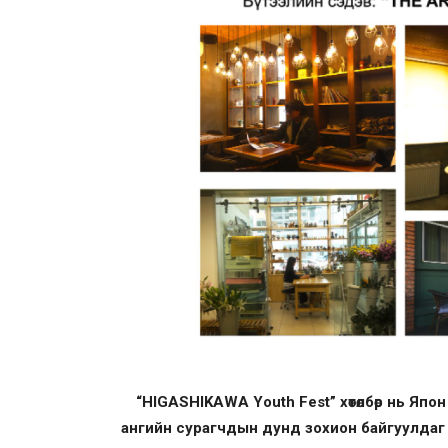
“HIGASHIKAWA Youth Fest” хөтөлбөр нь Яп
ангийн сурагчдын дунд зохион байгуулдаг г