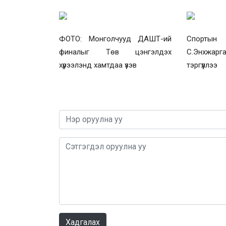
ФОТО: Монголчууд ДАШТ-ий
Спортын
финалыг Төв цэнгэлдэх
С.Энхжарга
хүрээлэнд хамтдаа үзэв
тэргүүллээ
Хадгалах