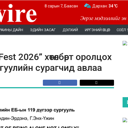
8 сарын 7, Баасан
Дархан:
34 ℃
Эерэг мэдээллийг эн
РАИНЫ ДАЙН
ЭДИЙН ЗАСАГ
ДЭЛХИЙ
ИРГЭНИЙ ӨНЦӨГ
СОЁЛ 
st 2026” хөтөлбөрт оролцох
ргуулийн сурагчид авлаа