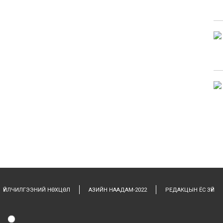
ҮЙЛЧИЛГЭЭНИЙ НӨХЦӨЛ
АЗИЙН НААДАМ-2022
РЕДАКЦЫН ЁС ЗҮЙ