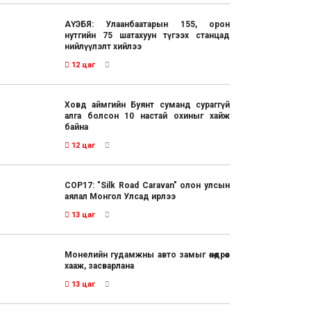
АҮЭБЯ: Улаанбаатарын 155, орон
нутгийн 75 шатахуун түгээх станцад
нийлүүлэлт хийлээ
12 цаг
Ховд аймгийн Буянт суманд сураггүй
алга болсон 10 настай охиныг хайж
байна
12 цаг
COP17: "Silk Road Caravan" олон улсын
аялал Монгол Улсад ирлээ
13 цаг
Монелийн гудамжны авто замыг өнөөдрөөс
хааж, засварлана
13 цаг