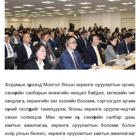
Форумын хүрээнд Монгол Улсын хөрөнгө оруулалтын орчин,
санхүүгийн салбарын өнөөгийн нөхцөл байдал, хөгжлийн чиг
хандлага, хөрөнгийн зах зээлийн боломж, сэргээгдэх эрчим
хүчний төслүүдийг танилцуулж, Японы хөрөнгө оруулагчидтай
санал солилцов. Мөн эрчим хүч, санхүүгийн салбар дахь
хамтын ажиллагаа, хөрөнгө оруулалтын боломж болон
хоёр улсын бизнес, хөрөнгө оруулалтын хамтын ажиллагааг