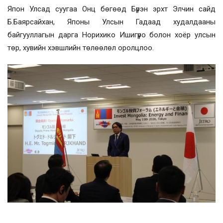
Япон Улсад суугаа Онц бөгөөд Бүрэн эрхт Элчин сайд
Б.Баярсайхан, Японы Улсын Гадаад худалдааны
байгууллагын дарга Норихико Ишигүро болон хоёр улсын
төр, хувийн хэвшлийн төлөөлөл оролцлоо.