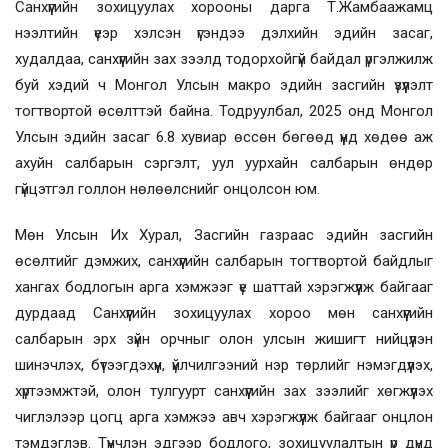
Санхүүгийн зохицуулах хорооны дарга Т.Жамбаажамц
нээлтийн үеэр хэлсэн үгэндээ дэлхийн эдийн засаг,
худалдаа, санхүүгийн зах зээлд тодорхойгүй байдал үргэлжилж
буй хэдий ч Монгол Улсын макро эдийн засгийн үзүүлэлт
тогтвортой өсөлттэй байна. Тодруулбал, 2025 онд Монгол
Улсын эдийн засаг 6.8 хувиар өссөн бөгөөд үүнд хөдөө аж
ахуйн салбарын сэргэлт, уул уурхайн салбарын өндөр
гүйцэтгэл голлон нөлөөлснийг онцолсон юм.
Мөн Улсын Их Хурал, Засгийн газраас эдийн засгийн
өсөлтийг дэмжих, санхүүгийн салбарын тогтвортой байдлыг
хангах бодлогын арга хэмжээг үе шаттай хэрэгжүүлж байгааг
дурдаад Санхүүгийн зохицуулах хороо мөн санхүүгийн
салбарын эрх зүйн орчныг олон улсын жишигт нийцүүлэн
шинэчлэх, бүтээгдэхүүн, үйлчилгээний нэр төрлийг нэмэгдүүлэх,
хүртээмжтэй, олон тулгуурт санхүүгийн зах зээлийг хөгжүүлэх
чиглэлээр цогц арга хэмжээ авч хэрэгжүүлж байгааг онцлон
тэмдэглэв. Түүнчлэн эдгээр бодлого, зохицуулалтын үр дүнд