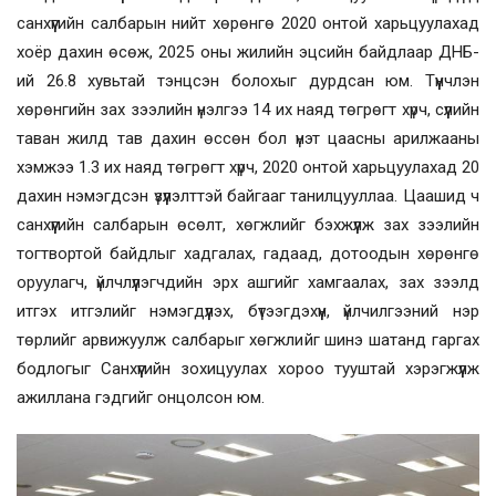
санхүүгийн салбарын нийт хөрөнгө 2020 онтой харьцуулахад
хоёр дахин өсөж, 2025 оны жилийн эцсийн байдлаар ДНБ-
ий 26.8 хувьтай тэнцсэн болохыг дурдсан юм. Түүнчлэн
хөрөнгийн зах зээлийн үнэлгээ 14 их наяд төгрөгт хүрч, сүүлийн
таван жилд тав дахин өссөн бол үнэт цаасны арилжааны
хэмжээ 1.3 их наяд төгрөгт хүрч, 2020 онтой харьцуулахад 20
дахин нэмэгдсэн үзүүлэлттэй байгааг танилцууллаа. Цаашид ч
санхүүгийн салбарын өсөлт, хөгжлийг бэхжүүлж зах зээлийн
тогтвортой байдлыг хадгалах, гадаад, дотоодын хөрөнгө
оруулагч, үйлчлүүлэгчдийн эрх ашгийг хамгаалах, зах зээлд
итгэх итгэлийг нэмэгдүүлэх, бүтээгдэхүүн, үйлчилгээний нэр
төрлийг арвижуулж салбарыг хөгжлийг шинэ шатанд гаргах
бодлогыг Санхүүгийн зохицуулах хороо тууштай хэрэгжүүлж
ажиллана гэдгийг онцолсон юм.