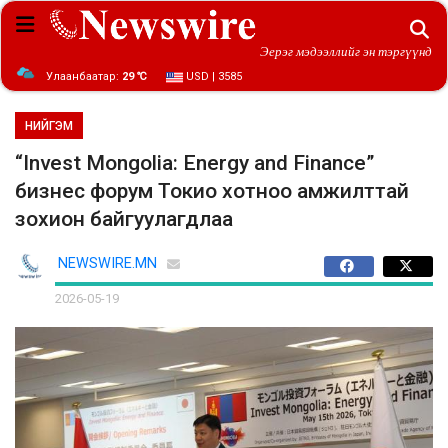
Эерэг мэдээллийг эн тэргүүнд
Улаанбаатар:
29 ℃
USD | 3585
НИЙГЭМ
“Invest Mongolia: Energy and Finance”
бизнес форум Токио хотноо амжилттай
зохион байгуулагдлаа
NEWSWIRE.MN
2026-05-19