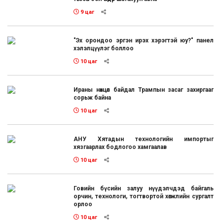
9 цаг
"Эх орондоо эргэн ирэх хэрэгтэй юу?" панел
хэлэлцүүлэг боллоо
10 цаг
Ираны нөхцөл байдал Трампын засаг захиргааг
сорьж байна
10 цаг
АНУ Хятадын технологийн импортыг
хязгаарлах бодлогоо хамгаалав
10 цаг
Говийн бүсийн залуу нүүдэлчдэд байгаль
орчин, технологи, тогтвортой хөгжлийн сургалт
орлоо
10 цаг