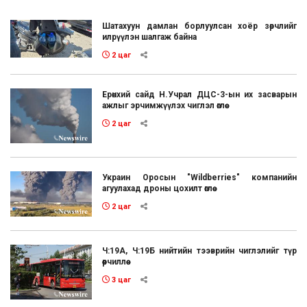
Шатахуун дамлан борлуулсан хоёр зөрчлийг
илрүүлэн шалгаж байна
2 цаг
Ерөнхий сайд Н.Учрал ДЦС-3-ын их засварын
ажлыг эрчимжүүлэх чиглэл өглөө
2 цаг
Украин Оросын "Wildberries" компанийн
агуулахад дроны цохилт өглөө
2 цаг
Ч:19А, Ч:19Б нийтийн тээврийн чиглэлийг түр
өөрчиллөө
3 цаг