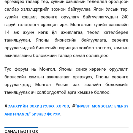
өргөжүүлэх талаар төр, хувийн хэвшлийн төлөөлөл оролцсон
салбар хэлэлцүүлгүүдийг зохион байгууллаа. Япон Улсын төр,
хувийн хэвшил, хөрөнгө оруулагч байгууллагуудын 240
гаруй төлөөлөгч хүрэлцэн ирж, Монголын хувийн хэвшлийн
14 аж ахуйн нэгж үйл ажиллагаа, төсөл хөтөлбөрөө
танилцуулан, Японы бизнесийн байгууллага, хөрөнгө
оруулагчидтай бизнесийн харилцаа холбоо тогтоох, хамтын
ажиллагааны боломжийн талаар санал солилцлоо.
Тус форум нь Монгол, Японы санхүү, хөрөнгө оруулалт,
бизнесийн хамтын ажиллагааг өргөжүүлэх, Японы хөрөнгө
оруулагчдад Монгол Улсын зах зээлийн боломжийг
танилцуулах ач холбогдолтой арга хэмжээ боллоо.
#
, #
САНХҮҮГИЙН ЗОХИЦУУЛАХ ХОРОО
“INVEST MONGOLIA: ENERGY
,
AND FINANCE” БИЗНЕС ФОРУМ
САНАЛ БОЛГОХ