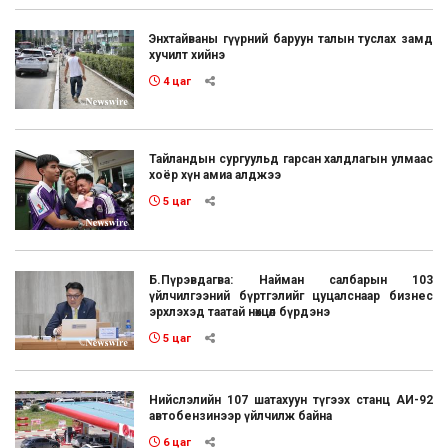
Энхтайваны гүүрний баруун талын туслах замд
хучилт хийнэ
4 цаг
Тайландын сургуульд гарсан халдлагын улмаас
хоёр хүн амиа алджээ
5 цаг
Б.Пүрэвдагва: Найман салбарын 103
үйлчилгээний бүртгэлийг цуцалснаар бизнес
эрхлэхэд таатай нөхцөл бүрдэнэ
5 цаг
Нийслэлийн 107 шатахуун түгээх станц АИ-92
автобензинээр үйлчилж байна
6 цаг