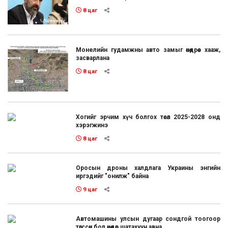
8 цаг
Монелийн гудамжны авто замыг өнөөдрөөс хааж,
засварлана
8 цаг
Хогийг эрчим хүч болгох төсөл 2025-2028 онд
хэрэгжинэ
8 цаг
Оросын дроны халдлага Украины энгийн
иргэдийг "онилж" байна
9 цаг
Автомашины улсын дугаар сондгой тоогоор
төгссөн бол өнөөдөр шатахуун авна