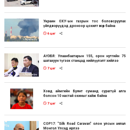
Украин ОХУ-ын газрын тос боловсруулах
үйлдвэрүүдэд дроноор цохилт өгсөөр байна
6 цаг
АҮЭБЯ: Улаанбаатарын 155, орон нутгийн 75
шатахуун түгээх станцад нийлүүлэлт хийлээ
7 цаг
Ховд аймгийн Буянт суманд сураггүй алга
болсон 10 настай охиныг хайж байна
7 цаг
COP17: "Silk Road Caravan" олон улсын аялал
Монгол Улсад ирлээ