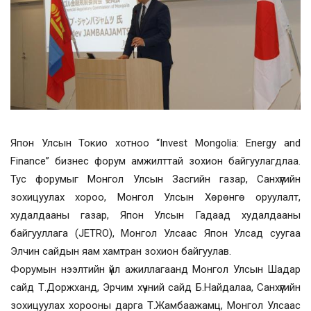
Япон Улсын Токио хотноо “Invest Mongolia: Energy and
Finance” бизнес форум амжилттай зохион байгуулагдлаа.
Тус форумыг Монгол Улсын Засгийн газар, Санхүүгийн
зохицуулах хороо, Монгол Улсын Хөрөнгө оруулалт,
худалдааны газар, Япон Улсын Гадаад худалдааны
байгууллага (JETRO), Монгол Улсаас Япон Улсад суугаа
Элчин сайдын яам хамтран зохион байгуулав.
Форумын нээлтийн үйл ажиллагаанд Монгол Улсын Шадар
сайд Т.Доржханд, Эрчим хүчний сайд Б.Найдалаа, Санхүүгийн
зохицуулах хорооны дарга Т.Жамбаажамц, Монгол Улсаас