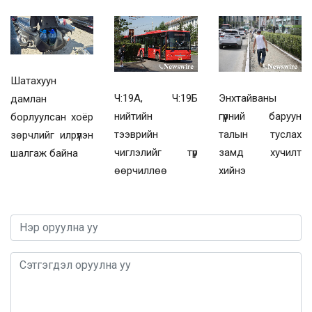
Шатахуун
Ч:19А, Ч:19Б
Энхтайваны
дамлан
нийтийн
гүүрний баруун
борлуулсан хоёр
тээврийн
талын туслах
зөрчлийг илрүүлэн
чиглэлийг түр
замд хучилт
шалгаж байна
өөрчиллөө
хийнэ