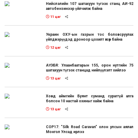
Нийслэлийн 107 шатахуун түгээх станц АИ-92
автобензинээр үйлчилж байна
11 цаг
Украин ОХУ-ын газрын тос боловсруулах
үйлдвэрүүдэд дроноор цохилт өгсөөр байна
12 цаг
АҮЭБЯ: Улаанбаатарын 155, орон нутгийн 75
шатахуун түгээх станцад нийлүүлэлт хийлээ
13 цаг
Ховд аймгийн Буянт суманд сураггүй алга
болсон 10 настай охиныг хайж байна
13 цаг
COP17: "Silk Road Caravan" олон улсын аялал
Монгол Улсад ирлээ