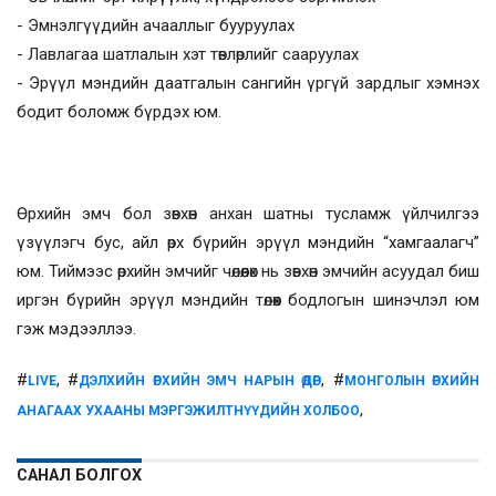
- Эмнэлгүүдийн ачааллыг бууруулах
- Лавлагаа шатлалын хэт төвлөрлийг сааруулах
- Эрүүл мэндийн даатгалын сангийн үргүй зардлыг хэмнэх
бодит боломж бүрдэх юм.
Өрхийн эмч бол зөвхөн анхан шатны тусламж үйлчилгээ
үзүүлэгч бус, айл өрх бүрийн эрүүл мэндийн “хамгаалагч”
юм. Тиймээс өрхийн эмчийг чөлөөлөх нь зөвхөн эмчийн асуудал биш
иргэн бүрийн эрүүл мэндийн төлөөх бодлогын шинэчлэл юм
гэж мэдээллээ.
#
, #
, #
LIVE
ДЭЛХИЙН ӨРХИЙН ЭМЧ НАРЫН ӨДӨР
МОНГОЛЫН ӨРХИЙН
,
АНАГААХ УХААНЫ МЭРГЭЖИЛТНҮҮДИЙН ХОЛБОО
САНАЛ БОЛГОХ