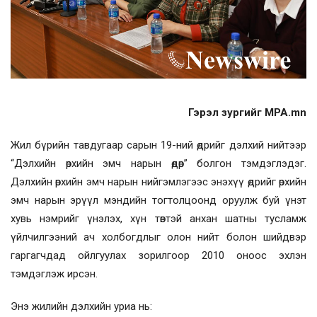
Гэрэл зургийг MPA.mn
Жил бүрийн тавдугаар сарын 19-ний өдрийг дэлхий нийтээр
“Дэлхийн өрхийн эмч нарын өдөр” болгон тэмдэглэдэг.
Дэлхийн өрхийн эмч нарын нийгэмлэгээс энэхүү өдрийг өрхийн
эмч нарын эрүүл мэндийн тогтолцоонд оруулж буй үнэт
хувь нэмрийг үнэлэх, хүн төвтэй анхан шатны тусламж
үйлчилгээний ач холбогдлыг олон нийт болон шийдвэр
гаргагчдад ойлгуулах зорилгоор 2010 оноос эхлэн
тэмдэглэж ирсэн.
Энэ жилийн дэлхийн уриа нь: