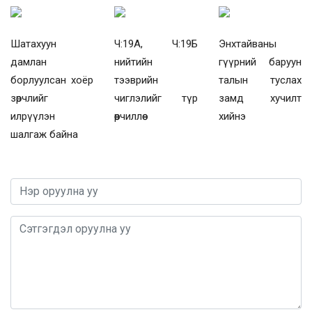
Шатахуун
Ч:19А, Ч:19Б
Энхтайваны
дамлан
нийтийн
гүүрний баруун
борлуулсан хоёр
тээврийн
талын туслах
зөрчлийг
чиглэлийг түр
замд хучилт
илрүүлэн
өөрчиллөө
хийнэ
шалгаж байна
0 / 1000