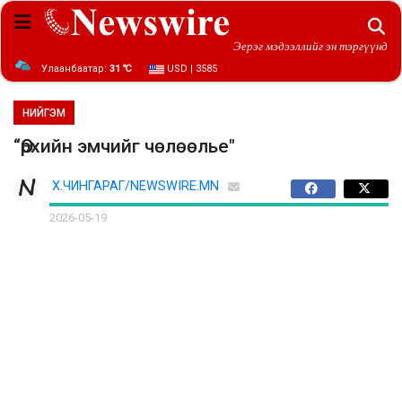
Эерэг мэдээллийг эн тэргүүнд
Улаанбаатар:
31 ℃
USD | 3585
НИЙГЭМ
“Өрхийн эмчийг чөлөөлье"
Х.ЧИНГАРАГ/NEWSWIRE.MN
2026-05-19