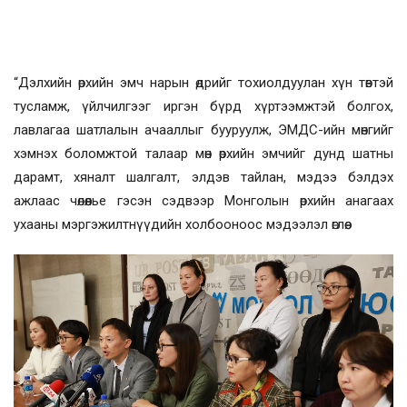
“Дэлхийн өрхийн эмч нарын өдрийг тохиолдуулан хүн төвтэй
тусламж, үйлчилгээг иргэн бүрд хүртээмжтэй болгох,
лавлагаа шатлалын ачааллыг бууруулж, ЭМДС-ийн мөнгийг
хэмнэх боломжтой талаар мөн өрхийн эмчийг дунд шатны
дарамт, хяналт шалгалт, элдэв тайлан, мэдээ бэлдэх
ажлаас чөлөөлье гэсэн сэдвээр Монголын өрхийн анагаах
ухааны мэргэжилтнүүдийн холбооноос мэдээлэл өглөө.