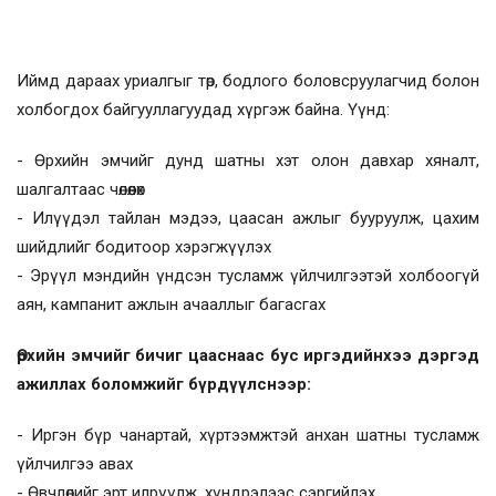
Иймд дараах уриалгыг төр, бодлого боловсруулагчид болон
холбогдох байгууллагуудад хүргэж байна. Үүнд:
- Өрхийн эмчийг дунд шатны хэт олон давхар хяналт,
шалгалтаас чөлөөлөх
- Илүүдэл тайлан мэдээ, цаасан ажлыг бууруулж, цахим
шийдлийг бодитоор хэрэгжүүлэх
- Эрүүл мэндийн үндсэн тусламж үйлчилгээтэй холбоогүй
аян, кампанит ажлын ачааллыг багасгах
Өрхийн эмчийг бичиг цааснаас бус иргэдийнхээ дэргэд
ажиллах боломжийг бүрдүүлснээр:
- Иргэн бүр чанартай, хүртээмжтэй анхан шатны тусламж
үйлчилгээ авах
- Өвчлөлийг эрт илрүүлж, хүндрэлээс сэргийлэх