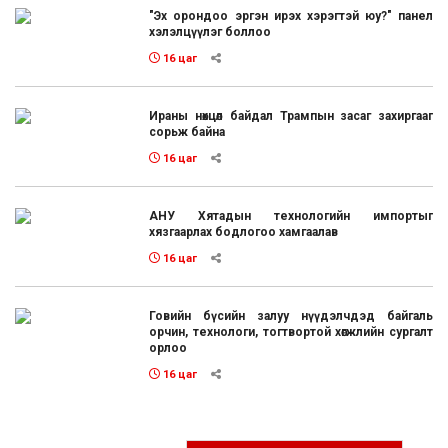
"Эх орондоо эргэн ирэх хэрэгтэй юу?" панел
хэлэлцүүлэг боллоо
16 цаг
Ираны нөхцөл байдал Трампын засаг захиргааг
сорьж байна
16 цаг
АНУ Хятадын технологийн импортыг
хязгаарлах бодлогоо хамгаалав
16 цаг
Говийн бүсийн залуу нүүдэлчдэд байгаль
орчин, технологи, тогтвортой хөгжлийн сургалт
орлоо
16 цаг