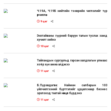
Ч:19А, Ч:19Б нийтийн тээврийн чиглэлийг түр
өөрчиллөө
9 цаг
Энхтайваны гүүрний баруун талын туслах замд
хучилт хийнэ
10 цаг
Тайландын сургуульд гарсан халдлагын улмаас
хоёр хүн амиа алджээ
11 цаг
Б.Пүрэвдагва: Найман салбарын 103
үйлчилгээний бүртгэлийг цуцалснаар бизнес
эрхлэхэд таатай нөхцөл бүрдэнэ
11 цаг