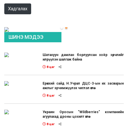
Хадгалах
ШИНЭ МЭДЭЭ
Шатахуун дамлан борлуулсан хоёр зөрчлийг
илрүүлэн шалгаж байна
8 цаг
Ерөнхий сайд Н.Учрал ДЦС-3-ын их засварын
ажлыг эрчимжүүлэх чиглэл өглөө
8 цаг
Украин Оросын "Wildberries" компанийн
агуулахад дроны цохилт өглөө
8 цаг