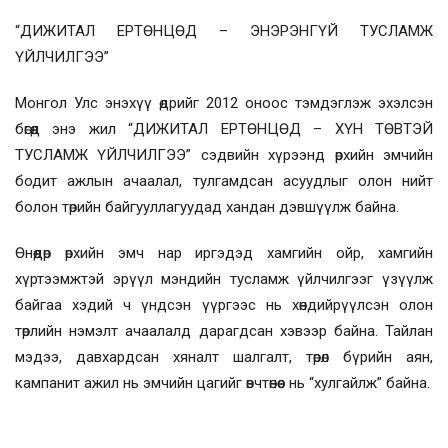
“ДИЖИТАЛ ЕРТӨНЦӨД – ЭНЭРЭНГҮЙ ТУСЛАМЖ
ҮЙЛЧИЛГЭЭ”
Монгол Улс энэхүү өдрийг 2012 оноос тэмдэглэж эхэлсэн
бөгөөд энэ жил “ДИЖИТАЛ ЕРТӨНЦӨД – ХҮН ТӨВТЭЙ
ТУСЛАМЖ ҮЙЛЧИЛГЭЭ” сэдвийн хүрээнд өрхийн эмчийн
бодит ажлын ачаалал, тулгамдсан асуудлыг олон нийт
болон төрийн байгууллагуудад хандан дэвшүүлж байна.
Өнөөдөр өрхийн эмч нар иргэдэд хамгийн ойр, хамгийн
хүртээмжтэй эрүүл мэндийн тусламж үйлчилгээг үзүүлж
байгаа хэдий ч үндсэн үүргээс нь хөндийрүүлсэн олон
төрлийн нэмэлт ачаалалд дарагдсан хэвээр байна. Тайлан
мэдээ, давхардсан хяналт шалгалт, төрөл бүрийн аян,
кампанит ажил нь эмчийн цагийг өвчтөнөөс нь “хулгайлж” байна.