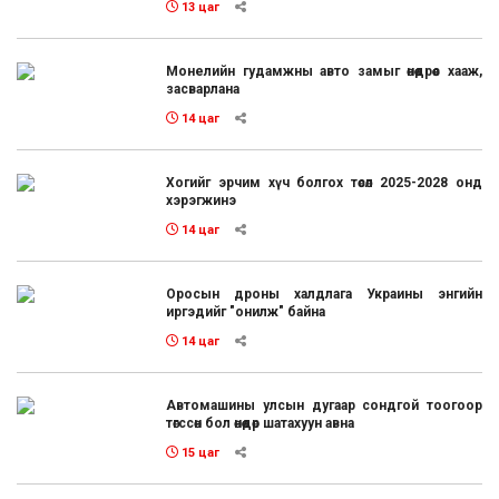
13 цаг
Монелийн гудамжны авто замыг өнөөдрөөс хааж,
засварлана
14 цаг
Хогийг эрчим хүч болгох төсөл 2025-2028 онд
хэрэгжинэ
14 цаг
Оросын дроны халдлага Украины энгийн
иргэдийг "онилж" байна
14 цаг
Автомашины улсын дугаар сондгой тоогоор
төгссөн бол өнөөдөр шатахуун авна
15 цаг