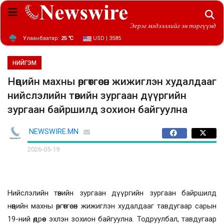
Эерэг мэдээллийг эн тэргүүнд
Улаанбаатар:
25 ℃
USD | 3585
НИЙГЭМ
Нөөцийн махны өргөтгөсөн жижиглэн худалдааг
нийслэлийн төвийн зургаан дүүргийн
зургаан байршилд зохион байгуулна
NEWSWIRE.MN
2026-05-19
Нийслэлийн төвийн зургаан дүүргийн зургаан байршилд
нөөцийн махны өргөтгөсөн жижиглэн худалдааг тавдугаар сарын
19-ний өдрөөс эхлэн зохион байгуулна. Тодруулбал, тавдугаар