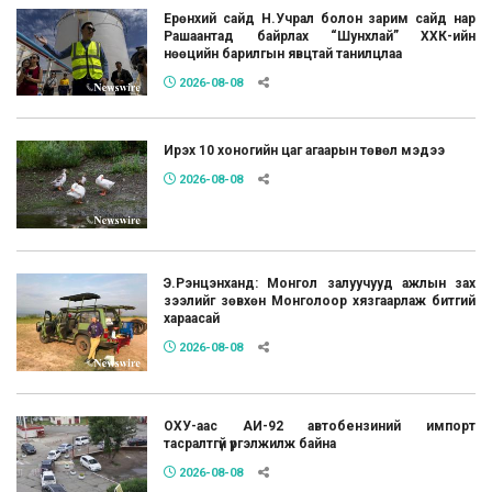
Ерөнхий сайд Н.Учрал болон зарим сайд нар
Рашаантад байрлах “Шунхлай” ХХК-ийн
нөөцийн барилгын явцтай танилцлаа
2026-08-08
Ирэх 10 хоногийн цаг агаарын төвөл мэдээ
2026-08-08
Э.Рэнцэнханд: Монгол залуучууд ажлын зах
зээлийг зөвхөн Монголоор хязгаарлаж битгий
хараасай
2026-08-08
ОХУ-аас АИ-92 автобензиний импорт
тасралтгүй үргэлжилж байна
2026-08-08