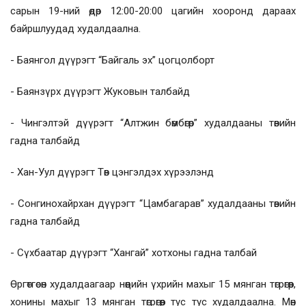
сарын 19-ний өдөр 12:00-20:00 цагийн хооронд дараах
байршлуудад худалдаална.
- Баянгол дүүрэгт “Байгаль эх” цогцолборт
- Баянзүрх дүүрэгт Жуковын талбайд
- Чингэлтэй дүүрэгт “Алтжин бөмбөгөр” худалдааны төвийн
гадна талбайд
- Хан-Уул дүүрэгт Төв цэнгэлдэх хүрээлэнд
- Сонгинохайрхан дүүрэгт “Цамбагарав” худалдааны төвийн
гадна талбайд
- Сүхбаатар дүүрэгт “Хангай” хотхоны гадна талбай
Өргөтгөсөн худалдаагаар нөөцийн үхрийн махыг 15 мянган төгрөгөөр,
хонины махыг 13 мянган төгрөгөөр тус тус худалдаална. Мөн