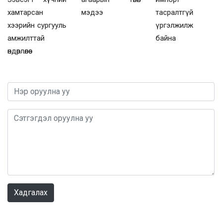
хамтарсан
мэдээ
тасралтгүй
хээрийн сургууль
үргэлжилж
амжилттай
байна
өндөрлөлөө
0 / 1000
Хадгалах