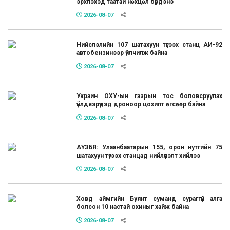
эрхлэхэд таатай нөхцөл бүрдэнэ
2026-08-07
Нийслэлийн 107 шатахуун түгээх станц АИ-92
автобензинээр үйлчилж байна
2026-08-07
Украин ОХУ-ын газрын тос боловсруулах
үйлдвэрүүдэд дроноор цохилт өгсөөр байна
2026-08-07
АҮЭБЯ: Улаанбаатарын 155, орон нутгийн 75
шатахуун түгээх станцад нийлүүлэлт хийлээ
2026-08-07
Ховд аймгийн Буянт суманд сураггүй алга
болсон 10 настай охиныг хайж байна
2026-08-07