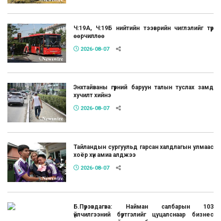
Ч:19А, Ч:19Б нийтийн тээврийн чиглэлийг түр
өөрчиллөө
2026-08-07
Энхтайваны гүүрний баруун талын туслах замд
хучилт хийнэ
2026-08-07
Тайландын сургуульд гарсан халдлагын улмаас
хоёр хүн амиа алджээ
2026-08-07
Б.Пүрэвдагва: Найман салбарын 103
үйлчилгээний бүртгэлийг цуцалснаар бизнес