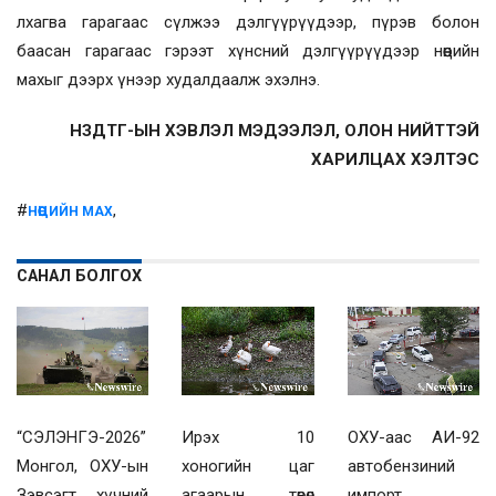
лхагва гарагаас сүлжээ дэлгүүрүүдээр, пүрэв болон
баасан гарагаас гэрээт хүнсний дэлгүүрүүдээр нөөцийн
махыг дээрх үнээр худалдаалж эхэлнэ.
НЗДТГ-ЫН ХЭВЛЭЛ МЭДЭЭЛЭЛ, ОЛОН НИЙТТЭЙ
ХАРИЛЦАХ ХЭЛТЭС
#
,
НӨӨЦИЙН МАХ
САНАЛ БОЛГОХ
“СЭЛЭНГЭ-2026”
Ирэх 10
ОХУ-аас АИ-92
Монгол, ОХУ-ын
хоногийн цаг
автобензиний
Зэвсэгт хүчний
агаарын төвөл
импорт