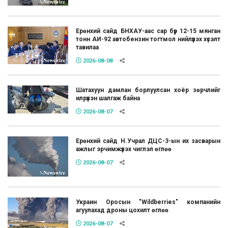
Ерөнхий сайд БНХАУ-аас сар бүр 12-15 мянган
тонн АИ-92 автобензин тогтмол нийлүүлэх хүсэлт
тавилаа
2026-08-08
Шатахуун дамлан борлуулсан хоёр зөрчлийг
илрүүлэн шалгаж байна
2026-08-07
Ерөнхий сайд Н.Учрал ДЦС-3-ын их засварын
ажлыг эрчимжүүлэх чиглэл өглөө
2026-08-07
Украин Оросын "Wildberries" компанийн
агуулахад дроны цохилт өглөө
2026-08-07