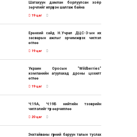
Шатахуун дамлан борлуулсан хоёр
зөрчлийг илрүүлэн шалгаж байна
19 цаг
Ерөнхий сайд Н.Учрал ДЦС-3-ын их
засварын ажлыг эрчимжүүлэх чиглэл
өглөө
19 цаг
Украин Оросын "Wildberries"
компанийн агуулахад дроны цохилт
өглөө
19 цаг
Ч:19А, Ч:19Б нийтийн тээврийн
чиглэлийг түр өөрчиллөө
20 цаг
Энхтайваны гүүрний баруун талын туслах