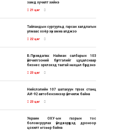
замд хучилт хийнэ
21 цаг
Тайландын сургуульд гарсан халдлагын
улмаас хоёр хүн амиа алджээ
22 цаг
Б.Пүрэвдагва: Найман салбарын 103
үйлчилгээний бүртгэлийг цуцалснаар
бизнес эрхлэхэд таатай нөхцөл бүрдэнэ
23 цаг
Нийслэлийн 107 шатахуун түгээх станц
АИ-92 автобензинээр үйлчилж байна
23 цаг
Украин ОХУ-ын газрын тос
боловсруулах үйлдвэрүүдэд дроноор
цохилт өгсөөр байна