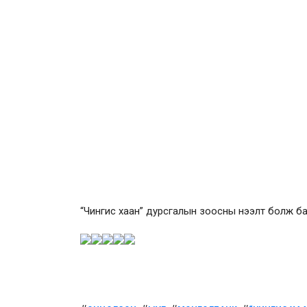
“Чингис хаан” дурсгалын зоосны нээлт болж б