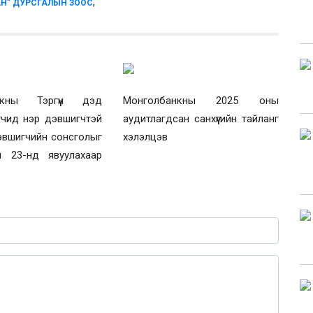
,
АН” ДУРСГАЛЫН ЗООС
нкны Тэргүүн дэд
Монголбанкны 2025 оны
гчид нэр дэвшигчтэй
аудитлагдсан санхүүгийн тайланг
эвшигчийн сонсголыг
хэлэлцэв
 23-нд явуулахаар