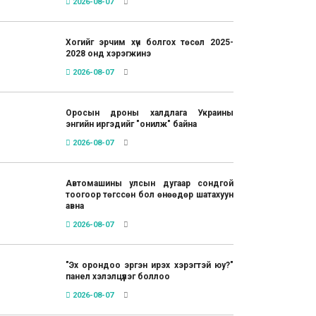
2026-08-07
Хогийг эрчим хүч болгох төсөл 2025-
2028 онд хэрэгжинэ
2026-08-07
Оросын дроны халдлага Украины
энгийн иргэдийг "онилж" байна
2026-08-07
Автомашины улсын дугаар сондгой
тоогоор төгссөн бол өнөөдөр шатахуун
авна
2026-08-07
"Эх орондоо эргэн ирэх хэрэгтэй юу?"
панел хэлэлцүүлэг боллоо
2026-08-07