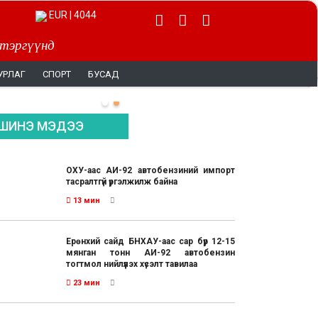
EUR | 4044
 тэргүүнд
УРЛАГ
СПОРТ
БУСАД
ШИНЭ МЭДЭЭ
ОХУ-аас АИ-92 автобензиний импорт
тасралтгүй үргэлжилж байна
13 мин
Ерөнхий сайд БНХАУ-аас сар бүр 12-15
мянган тонн АИ-92 автобензин
тогтмол нийлүүлэх хүсэлт тавилаа
23 мин