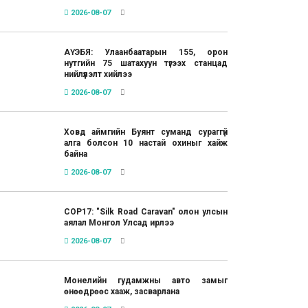
2026-08-07
АҮЭБЯ: Улаанбаатарын 155, орон
нутгийн 75 шатахуун түгээх станцад
нийлүүлэлт хийлээ
2026-08-07
Ховд аймгийн Буянт суманд сураггүй
алга болсон 10 настай охиныг хайж
байна
2026-08-07
COP17: "Silk Road Caravan" олон улсын
аялал Монгол Улсад ирлээ
2026-08-07
Монелийн гудамжны авто замыг
өнөөдрөөс хааж, засварлана