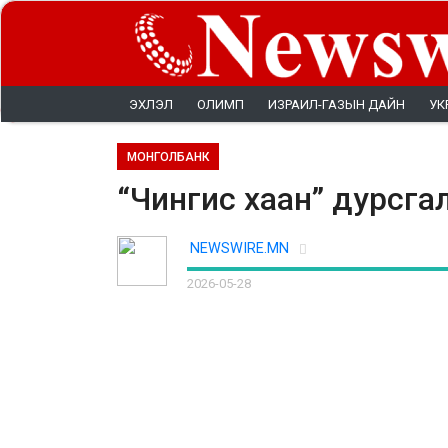
ЭХЛЭЛ
ОЛИМП
ИЗРАИЛ-ГАЗЫН ДАЙН
УК
МОНГОЛБАНК
“Чингис хаан” дурсга
NEWSWIRE.MN
2026-05-28