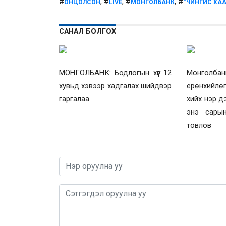
#
, #
, #
, #
ОНЦОЛСОН
LIVE
МОНГОЛБАНК
“ЧИНГИС ХА
САНАЛ БОЛГОХ
МОНГОЛБАНК: Бодлогын хүүг 12
Монголба
хувьд хэвээр хадгалах шийдвэр
ерөнхийлө
гаргалаа
хийх нэр д
энэ сарын
товлов