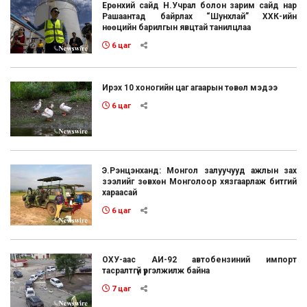
Ерөнхий сайд Н.Учрал болон зарим сайд нар
Рашаантад байрлах “Шунхлай” ХХК-ийн
нөөцийн барилгын явцтай танилцлаа
6 цаг
Ирэх 10 хоногийн цаг агаарын төвөл мэдээ
6 цаг
Э.Рэнцэнханд: Монгол залуучууд ажлын зах
зээлийг зөвхөн Монголоор хязгаарлаж битгий
хараасай
6 цаг
ОХУ-аас АИ-92 автобензиний импорт
тасралтгүй үргэлжилж байна
7 цаг