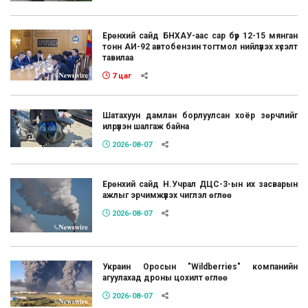
Ерөнхий сайд БНХАУ-аас сар бүр 12-15 мянган
тонн АИ-92 автобензин тогтмол нийлүүлэх хүсэлт
тавилаа
7 цаг
Шатахуун дамлан борлуулсан хоёр зөрчлийг
илрүүлэн шалгаж байна
2026-08-07
Ерөнхий сайд Н.Учрал ДЦС-3-ын их засварын
ажлыг эрчимжүүлэх чиглэл өглөө
2026-08-07
Украин Оросын "Wildberries" компанийн
агуулахад дроны цохилт өглөө
2026-08-07