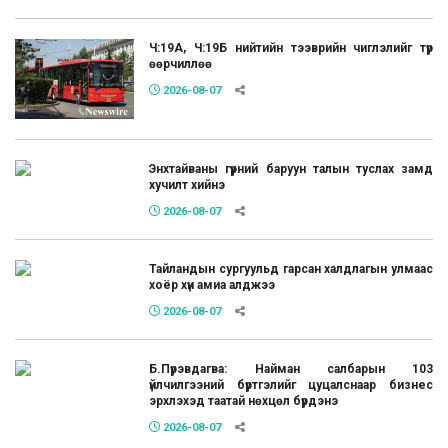
Ч:19А, Ч:19Б нийтийн тээврийн чиглэлийг түр
өөрчиллөө
2026-08-07
Энхтайваны гүүрний баруун талын туслах замд
хучилт хийнэ
2026-08-07
Тайландын сургуульд гарсан халдлагын улмаас
хоёр хүн амиа алджээ
2026-08-07
Б.Пүрэвдагва: Найман салбарын 103
үйлчилгээний бүртгэлийг цуцалснаар бизнес
эрхлэхэд таатай нөхцөл бүрдэнэ
2026-08-07