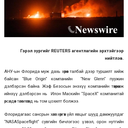
Гэрэл зургийг REUTERS агентлагийн эрхтэйгээр
нийтлэв.
АНУ-ын Флорида муж дахь хөөрөх талбай дээр туршилт хийж
байсан "Blue Origin" компанийн "New Glenn" пуужин
дэлбэрсэн байна. Жэф Безосын энэхүү компанийн төхөөрөмж
ийнхүү дэлбэрсэн нь Илон Маскийн "SpaceX" компанитай
өрсөлдөх төлөвлөгөөнд нь том цохилт болжээ.
Флоридагаас сансрын хөлөг хөөргөх үйл явцыг шууд дамжуулдаг
"NASASpaceflight" сувгийн бичлэгээс үзвэл, орон нутгийн