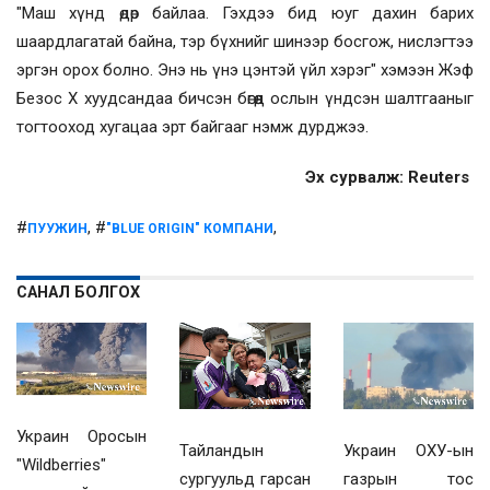
"Маш хүнд өдөр байлаа. Гэхдээ бид юуг дахин барих
шаардлагатай байна, тэр бүхнийг шинээр босгож, нислэгтээ
эргэн орох болно. Энэ нь үнэ цэнтэй үйл хэрэг" хэмээн Жэф
Безос X хуудсандаа бичсэн бөгөөд ослын үндсэн шалтгааныг
тогтооход хугацаа эрт байгааг нэмж дурджээ.
Эх сурвалж: Reuters
#
, #
,
ПУУЖИН
"BLUE ORIGIN" КОМПАНИ
САНАЛ БОЛГОХ
Украин Оросын
Украин ОХУ-ын
Тайландын
"Wildberries"
газрын тос
сургуульд гарсан