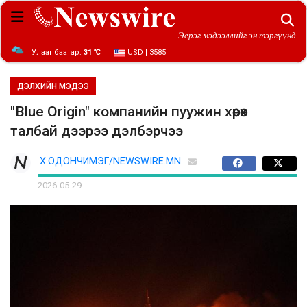
Эерэг мэдээллийг эн тэргүүнд
Улаанбаатар:
31 ℃
USD | 3585
ДЭЛХИЙН МЭДЭЭ
"Blue Origin" компанийн пуужин хөөрөх
талбай дээрээ дэлбэрчээ
Х.ОДОНЧИМЭГ/NEWSWIRE.MN
2026-05-29