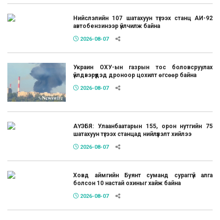
Нийслэлийн 107 шатахуун түгээх станц АИ-92
автобензинээр үйлчилж байна
2026-08-07
Украин ОХУ-ын газрын тос боловсруулах
үйлдвэрүүдэд дроноор цохилт өгсөөр байна
2026-08-07
АҮЭБЯ: Улаанбаатарын 155, орон нутгийн 75
шатахуун түгээх станцад нийлүүлэлт хийлээ
2026-08-07
Ховд аймгийн Буянт суманд сураггүй алга
болсон 10 настай охиныг хайж байна
2026-08-07