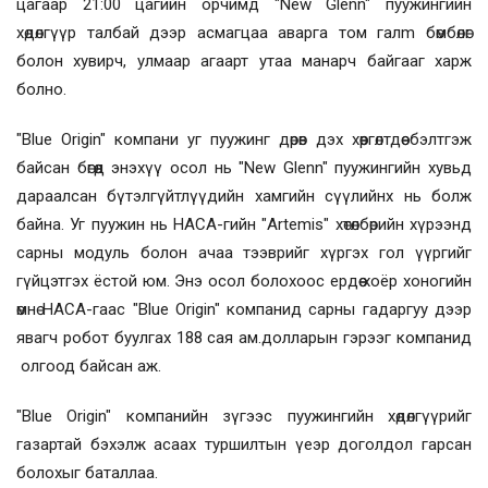
цагаар 21:00 цагийн орчимд "New Glenn" пуужингийн
хөдөлгүүр талбай дээр асмагцаа аварга том галm бөмбөлөг
болон хувирч, улмаар агаарт утаа манарч байгааг харж
болно.
"Blue Origin" компани уг пуужинг дөрөв дэх хөөргөлтдөө бэлтгэж
байсан бөгөөд энэхүү осол нь "New Glenn" пуужингийн хувьд
дараалсан бүтэлгүйтлүүдийн хамгийн сүүлийнх нь болж
байна. Уг пуужин нь НАСА-гийн "Artemis" хөтөлбөрийн хүрээнд
сарны модуль болон ачаа тээврийг хүргэх гол үүргийг
гүйцэтгэх ёстой юм. Энэ осол болохоос ердөө хоёр хоногийн
өмнө НАСА-гаас "Blue Origin" компанид сарны гадаргуу дээр
явагч робот буулгах 188 сая ам.долларын гэрээг компанид
олгоод байсан аж.
"Blue Origin" компанийн зүгээс пуужингийн хөдөлгүүрийг
газартай бэхэлж асаах туршилтын үеэр доголдол гарсан
болохыг баталлаа.