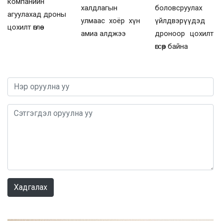
компанийн
боловсруулах
халдлагын
агуулахад дроны
үйлдвэрүүдэд
улмаас хоёр хүн
цохилт өглөө
дроноор цохилт
амиа алджээ
өгсөөр байна
0 / 1000
Хадгалах