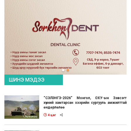
ШИНЭ МЭДЭЭ
“СЭЛЭНГЭ-2026” Монгол, ОХУ-ын Зэвсэгт
хүчний хамтарсан хээрийн сургууль амжилттай
өндөрлөлөө
4 цаг