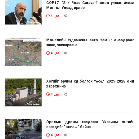
COP17: "Silk Road Caravan" олон улсын аялал
Монгол Улсад ирлээ
3 цаг
Монелийн гудамжны авто замыг өнөөдрөөс
хааж, засварлана
4 цаг
Хогийг эрчим хүч болгох төсөл 2025-2028 онд
хэрэгжинэ
4 цаг
Оросын дроны халдлага Украины энгийн
иргэдийг "онилж" байна
4 цаг