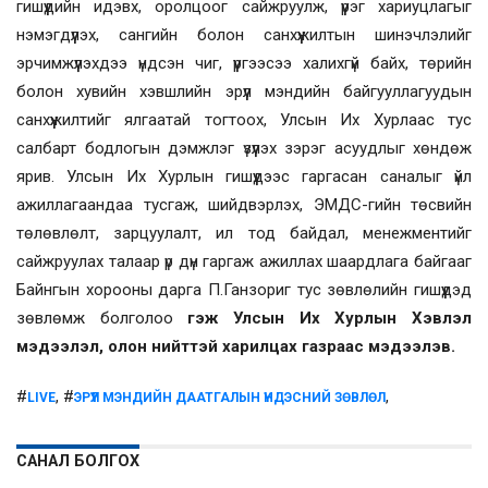
гишүүдийн идэвх, оролцоог сайжруулж, үүрэг хариуцлагыг
нэмэгдүүлэх, сангийн болон санхүүжилтын шинэчлэлийг
эрчимжүүлэхдээ үндсэн чиг, үүргээсээ халихгүй байх, төрийн
болон хувийн хэвшлийн эрүүл мэндийн байгууллагуудын
санхүүжилтийг ялгаатай тогтоох, Улсын Их Хурлаас тус
салбарт бодлогын дэмжлэг үзүүлэх зэрэг асуудлыг хөндөж
ярив. Улсын Их Хурлын гишүүдээс гаргасан саналыг үйл
ажиллагаандаа тусгаж, шийдвэрлэх, ЭМДС-гийн төсвийн
төлөвлөлт, зарцуулалт, ил тод байдал, менежментийг
сайжруулах талаар үр дүн гаргаж ажиллах шаардлага байгааг
Байнгын хорооны дарга П.Ганзориг тус зөвлөлийн гишүүдэд
зөвлөмж болголоо
гэж Улсын Их Хурлын Хэвлэл
мэдээлэл, олон нийттэй харилцах газраас мэдээлэв.
#
, #
,
LIVE
ЭРҮҮЛ МЭНДИЙН ДААТГАЛЫН ҮНДЭСНИЙ ЗӨВЛӨЛ
САНАЛ БОЛГОХ