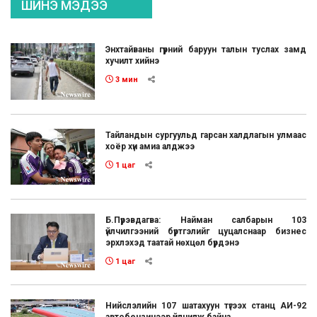
ШИНЭ МЭДЭЭ
Энхтайваны гүүрний баруун талын туслах замд
хучилт хийнэ
3 мин
Тайландын сургуульд гарсан халдлагын улмаас
хоёр хүн амиа алджээ
1 цаг
Б.Пүрэвдагва: Найман салбарын 103
үйлчилгээний бүртгэлийг цуцалснаар бизнес
эрхлэхэд таатай нөхцөл бүрдэнэ
1 цаг
Нийслэлийн 107 шатахуун түгээх станц АИ-92
автобензинээр үйлчилж байна