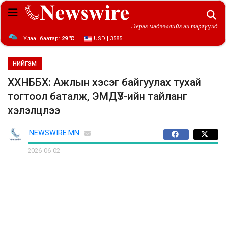
Эерэг мэдээллийг эн тэргүүнд
Улаанбаатар:
29 ℃
USD | 3585
НИЙГЭМ
ХХНББХ: Ажлын хэсэг байгуулах тухай
тогтоол баталж, ЭМДҮЗ-ийн тайланг
хэлэлцлээ
NEWSWIRE.MN
2026-06-02