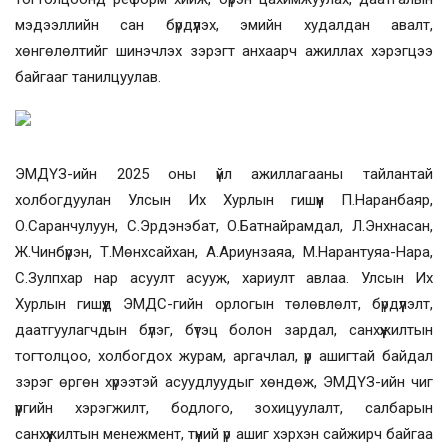
мэдээллийн сан бүрдүүлэх, эмийн худалдан авалт,
хөнгөлөлтийг шинэчлэх зэрэгт анхаарч ажиллах хэрэгцээ
байгааг танилцуулав.
ЭМДҮЗ-ийн 2025 оны үйл ажиллагааны тайлантай
холбогдуулан
Улсын Их Хурлын гишүүн П.Наранбаяр,
О.Саранчулуун, С.Эрдэнэбат, О.Батнайрамдал, Л.Энхнасан,
Ж.Чинбүрэн, Т.Мөнхсайхан, А.Ариунзаяа, М.Нарантуяа-Нара,
С.Зулпхар нар асуулт асууж, хариулт авлаа. Улсын Их
Хурлын гишүүд ЭМДС-гийн орлогын төлөвлөлт, бүрдүүлэлт,
даатгуулагчдын бүлэг, бүтэц болон зардал, санхүүжилтын
тогтолцоо, холбогдох журам, аргачлал, үр ашигтай байдал
зэрэг өргөн хүрээтэй асуудлуудыг хөндөж, ЭМДҮЗ-ийн чиг
үүргийн хэрэгжилт, бодлого, зохицуулалт, салбарын
санхүүжилтын менежмент, түүний үр ашиг хэрхэн сайжирч байгаа