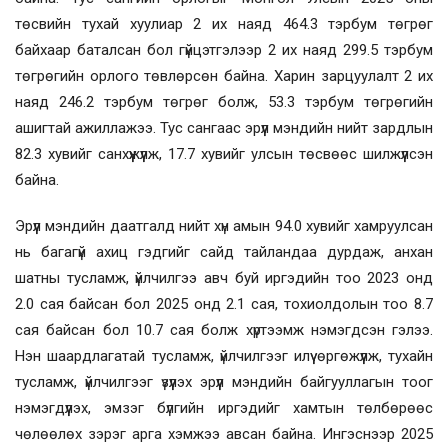
төсвийн тухай хуулиар 2 их наяд 464.3 тэрбум төгрөг
байхаар баталсан бол гүйцэтгэлээр 2 их наяд 299.5 тэрбум
төгрөгийн орлого төвлөрсөн байна. Харин зарцуулалт 2 их
наяд 246.2 тэрбум төгрөг болж, 53.3 тэрбум төгрөгийн
ашигтай ажиллажээ. Тус сангаас эрүүл мэндийн нийт зардлын
82.3 хувийг санхүүжүүлж, 17.7 хувийг улсын төсвөөс шилжүүлсэн
байна.
Эрүүл мэндийн даатгалд нийт хүн амын 94.0 хувийг хамруулсан
нь багагүй ахиц гэдгийг сайд тайландаа дурдаж, анхан
шатны тусламж, үйлчилгээ авч буй иргэдийн тоо 2023 онд
2.0 сая байсан бол 2025 онд 2.1 сая, тохиолдолын тоо 8.7
сая байсан бол 10.7 сая болж хүртээмж нэмэгдсэн гэлээ.
Нэн шаардлагатай тусламж, үйлчилгээг илүү өргөжүүлж, тухайн
тусламж, үйлчилгээг үзүүлэх эрүүл мэндийн байгууллагын тоог
нэмэгдүүлэх, эмзэг бүлгийн иргэдийг хамтын төлбөрөөс
чөлөөлөх зэрэг арга хэмжээ авсан байна. Ингэснээр 2025