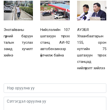
Энхтайваны
Нийслэлийн 107
АҮЭБЯ:
гүүрний баруун
шатахуун түгээх
Улаанбаатарын
талын туслах
станц АИ-92
155, орон
замд хучилт
автобензинээр
нутгийн 75
хийнэ
үйлчилж байна
шатахуун түгээх
станцад
нийлүүлэлт хийлээ