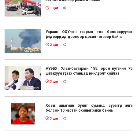
1 цаг
Украин ОХУ-ын газрын тос боловсруулах
үйлдвэрүүдэд дроноор цохилт өгсөөр байна
2 цаг
АҮЭБЯ: Улаанбаатарын 155, орон нутгийн 75
шатахуун түгээх станцад нийлүүлэлт хийлээ
3 цаг
Ховд аймгийн Буянт суманд сураггүй алга
болсон 10 настай охиныг хайж байна
3 цаг