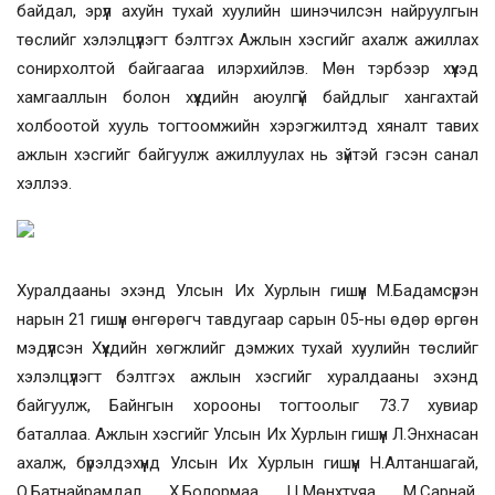
байдал, эрүүл ахуйн тухай хуулийн шинэчилсэн найруулгын
төслийг хэлэлцүүлэгт бэлтгэх Ажлын хэсгийг ахалж ажиллах
сонирхолтой байгаагаа илэрхийлэв. Мөн тэрбээр хүүхэд
хамгааллын болон хүүхдийн аюулгүй байдлыг хангахтай
холбоотой хууль тогтоомжийн хэрэгжилтэд хяналт тавих
ажлын хэсгийг байгуулж ажиллуулах нь зүйтэй гэсэн санал
хэллээ.
Хуралдааны эхэнд Улсын Их Хурлын гишүүн
М.Бадамсүрэн
нарын 21 гишүүн өнгөрөгч тавдугаар сарын 05-ны өдөр өргөн
мэдүүлсэн Хүүхдийн хөгжлийг дэмжих тухай хуулийн төслийг
хэлэлцүүлэгт бэлтгэх ажлын хэсгийг хуралдааны эхэнд
байгуулж, Байнгын хорооны тогтоолыг 73.7 хувиар
баталлаа. Ажлын хэсгийг
Улсын Их Хурлын гишүүн Л.Энхнасан
ахалж, бүрэлдэхүүнд Улсын Их Хурлын гишүүн Н.Алтаншагай,
О.Батнайрамдал, Х.Болормаа, Ц.Мөнхтуяа, М.Сарнай,