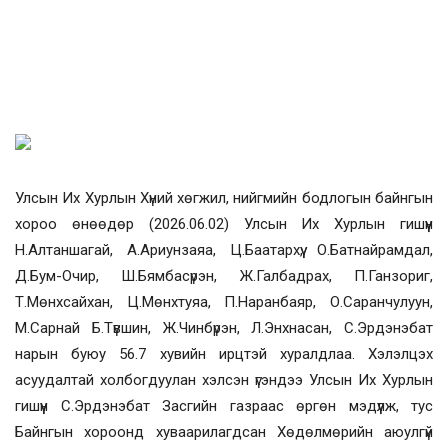
Улсын Их Хурлын Хүний хөгжил, нийгмийн бодлогын байнгын
хороо өнөөдөр
(
2026.06.02
)
Улсын Их Хурлын гишүүн
Н.Алтаншагай, А.Ариунзаяа, Ц.Баатархүү, О.Батнайрамдал,
Д.Бум-Очир, Ш.Бямбасүрэн, Ж.Галбадрах, П.Ганзориг,
Т.Мөнхсайхан, Ц.Мөнхтуяа, П.Наранбаяр, О.Саранчулуун,
М.Сарнай Б.Түвшин, Ж.Чинбүрэн, Л.Энхнасан, С.Эрдэнэбат
нарын буюу 56.7 хувийн ирцтэй хуралдлаа. Хэлэлцэх
асуудалтай холбогдуулан хэлсэн үгэндээ Улсын Их Хурлын
гишүүн С.Эрдэнэбат Засгийн газраас өргөн мэдүүлж, тус
Байнгын хороонд хуваарилагдсан
Хөдөлмөрийн аюулгүй