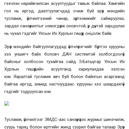
гэхчлэн нарийвчилсан асуултуудыг тавьж байлаа. Хамгийн
гол нь иргэд, даатгуулагчдад очиж буй эрүүл мэндийн
тусламж, үйлчилгээний чанар, хүртээмжийг сайжруулах,
зардал санхүүжилтыг нэмэгдүүлж оновчтой, үр дүнтэй зарцуулах
нь чухал гэдгийг Улсын Их Хурлын гишүүд онцолж байв.
Эрүүл мэндийн байгууллагуудад үйлчлүүлэгчийг бүртгэх хурууны
хээ уншигч байх боловч ДАН системтэй холбогдоогүй
байсныг холбосон тухайгаа сайд Э.Батшугар
Улсын Их
Хурлын гишүүдийн асуултанд хариулахдаа хэлсэн
юм.
Яаралтай тусламж авч буй болон байнгын асаргаанд
байгаа иргэд, ахмад настнуудаас хурууны хээ шаардахгүй
гэдгийг тодруулсан юм.
Тусламж, үйлчилгээг ЭМДС-аас санхүүжүүлэх журмыг шинэчилж,
суурь тариц болон өртгийн жинд суурил байгаа талаар Эрүүл