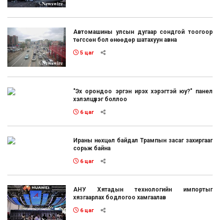
Автомашины улсын дугаар сондгой тоогоор
төгссөн бол өнөөдөр шатахуун авна
5 цаг
"Эх орондоо эргэн ирэх хэрэгтэй юу?" панел
хэлэлцүүлэг боллоо
6 цаг
Ираны нөхцөл байдал Трампын засаг захиргааг
сорьж байна
6 цаг
АНУ Хятадын технологийн импортыг
хязгаарлах бодлогоо хамгаалав
6 цаг