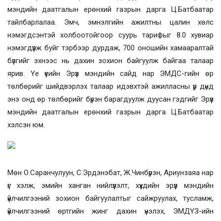
мэндийн даатгалын ерөнхий газрын дарга Ц.Батбаатар
тайлбарлалаа. Эмч, эмнэлгийн ажилтны цалин хөлс
нэмэгдсэнтэй холбоотойгоор суурь тарифыг 8.0 хувиар
нэмэгдүүлж буйг тэрбээр дурдаж, 700 оношийн хамааралтай
бүлгийг эхнээс нь дахин зохион байгуулж байгаа талаар
ярив. Үе үеийн Эрүүл мэндийн сайд нар ЭМДС-гийн өр
төлбөрийг шийдвэрлэх талаар идэвхтэй ажилласны үр дүнд
энэ онд өр төлбөрийг бүрэн барагдуулж дуусан гэдгийг Эрүүл
мэндийн даатгалын ерөнхий газрын дарга Ц.Батбаатар
хэлсэн юм.
Мөн О.Саранчулуун, С.Эрдэнэбат, Ж.Чинбүрэн, Ариунзаяа нар
үг хэлж, эмийн ханган нийлүүлэлт, хүүхдийн эрүүл мэндийн
үйлчилгээний зохион байгуулалтыг сайжруулах, тусламж,
үйлчилгээний өртгийн жинг дахин үнэлэх, ЭМДҮЗ-ийн