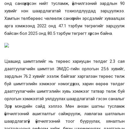
онд санхүүжүүлсэн нийт тусламж, үйлчилгээний зардлын 90
хувийг нэн шаардлагатай тохиолдлуудад зарцуулжээ.
Хамтын төлбөрөөс чөлөөлж санхүүгийн эрсдэлийг хуваалцах
арга хэмжээнд 2022 онд 47.1 тэрбум төгрөгийг зарцуулж
байсан бол 2025 онд 80.5 тэрбум төгрөгт хүрсэн байна.
Цаашид шимтгэлийг нь төрөөс хариуцан төлдөг 2.3 сая
даатгуулагчийн шимтгэл ЭМДС-гийн орлогын 25.6 хувийг,
зардлын 76.2 хувийг эзэлж байгааг харгалзан төрөөс төлж
буй шимтгэлийн хэмжээг нэмэгдүүлэх, харин өөрөө төлдөг
даатгуулагчийн шимтгэлийн хувь хэмжээг татвар төлж буй
орлогын хэмжээтэй уялдуулах шаардлагатай гэсэн саналыг
Эрүүл мэндийн сайд хэллээ. Мөн анхан шатны тусламж
үйлчилгээний ашиглалтыг сайжруулж, лавлагаа шатлалын
шаардлагагүй үйлчилгээний тоог бууруулах, хяналтын
тогтолцоонд реформ хийж, бүрэн цахимжуулах, даатгалын