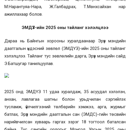
М.Нарантуяа-Нара, Ж.Галбадрах, Т.Мөнхсайхан нар
ажиллахаар болов.
ЭМДҮЗ-ийн
2025 оны тайланг хэлэлцлээ
Дараа нь Байнгын хорооны хуралдаанаар Эрүүл мэндийн
даатгалын үндэсний зөвлөл
(ЭМДҮЗ)-ийн
2025 оны тайланг
хэлэлцлээ. Тайланг тус зөвлөлийн дарга, Эрүүл мэндийн сайд
Э.Батшугар танилцуулав.
2025 онд ЭМДҮЗ 11 удаа хуралдаж, 35 асуудал хэлэлэн,
анхан, лавлагаа шатны болон урьдчилан сэргийлэх
тусламж, үйлчилгээний төлбөрийн хэмжээ, арга, журмыг
батлах, Эрүүл мэндийн даатгалын сан
(ЭМДС)
-гийн төсвийн
нарийвчилсан хуваарь гаргах зэрэг 18 тогтоол баталсан
байна. Тус сангийн орлогыг Монгол Улсын 2025 оны