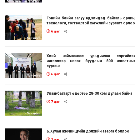
Говийн бүсийн залуу нүүдэлчдэд байгаль орчин,
технологи, тогтвортой хөгжлийн сургалт орлоо
6 цаг
Хүний наймаанаас урьдчилан сэргийлэх
чиглэлээр нисэх буудлын 800 ажилтныг
сургана
6 цаг
Улаанбаатарт өдөртөө 28-30 хэм дулаан байна
7 цаг
Б.Хулан жюү жицүгийн дэлхийн аварга боллоо
7 цаг