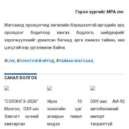
Гэрэл зургийг MPA.mn
Жагсаалд оролцогчид хөгжлийн бэрхшээлтэй иргэдийн эрх,
оролцоог бодитоор хангах бодлого, шийдвэрийг
хэрэгжүүлэхийг уриалсан бөгөөд арга хэмжээ тайван, эмх
цэгцтэйгээр үргэлжилж байна.
#
, #
, #
,
LIVE
СОНСГОЛГҮЙ ИРГЭД
ТАЙВАН ЖАГСААЛ
САНАЛ БОЛГОХ
“СЭЛЭНГЭ-2026”
Ирэх 10
ОХУ-аас АИ-92
Монгол, ОХУ-ын
хоногийн цаг
автобензиний
Зэвсэгт хүчний
агаарын төвөл
импорт
хамтарсан
мэдээ
тасралтгүй