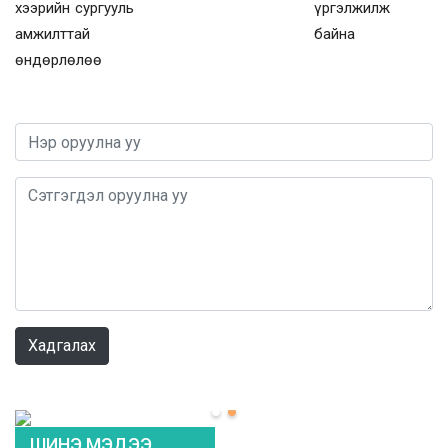
хээрийн сургууль
үргэлжилж
амжилттай
байна
өндөрлөлөө
0 / 1000
Хадгалах
ШИНЭ МЭДЭЭ