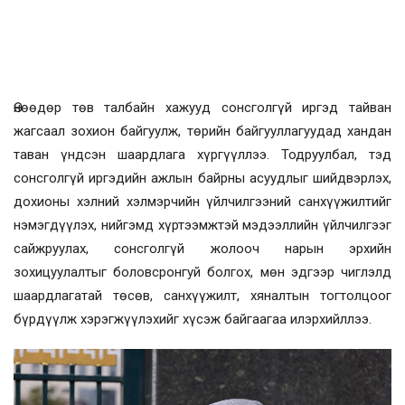
Өнөөдөр төв талбайн хажууд сонсголгүй иргэд тайван
жагсаал зохион байгуулж, төрийн байгууллагуудад хандан
таван үндсэн шаардлага хүргүүллээ. Тодруулбал, тэд
сонсголгүй иргэдийн ажлын байрны асуудлыг шийдвэрлэх,
дохионы хэлний хэлмэрчийн үйлчилгээний санхүүжилтийг
нэмэгдүүлэх, нийгэмд хүртээмжтэй мэдээллийн үйлчилгээг
сайжруулах, сонсголгүй жолооч нарын эрхийн
зохицуулалтыг боловсронгуй болгох, мөн эдгээр чиглэлд
шаардлагатай төсөв, санхүүжилт, хяналтын тогтолцоог
бүрдүүлж хэрэгжүүлэхийг хүсэж байгаагаа илэрхийллээ.