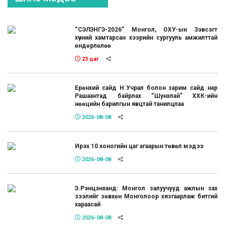
“СЭЛЭНГЭ-2026” Монгол, ОХУ-ын Зэвсэгт
хүчний хамтарсан хээрийн сургууль амжилттай
өндөрлөлөө
23 цаг
Ерөнхий сайд Н.Учрал болон зарим сайд нар
Рашаантад байрлах “Шунхлай” ХХК-ийн
нөөцийн барилгын явцтай танилцлаа
2026-08-08
Ирэх 10 хоногийн цаг агаарын төвөл мэдээ
2026-08-08
Э.Рэнцэнханд: Монгол залуучууд ажлын зах
зээлийг зөвхөн Монголоор хязгаарлаж битгий
хараасай
2026-08-08