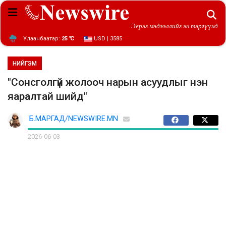
Эерэг мэдээллийг эн тэргүүнд
Улаанбаатар:
25 ℃
USD | 3585
НИЙГЭМ
"Сонсголгүй жолооч нарын асуудлыг нэн
яаралтай шийд"
Б.МАРГАД/NEWSWIRE.MN
2026-06-03