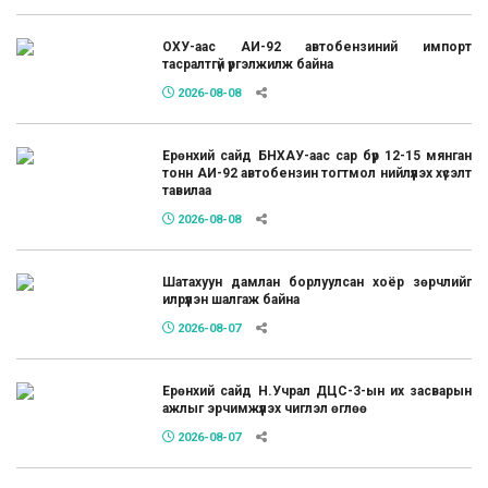
ОХУ-аас АИ-92 автобензиний импорт
тасралтгүй үргэлжилж байна
2026-08-08
Ерөнхий сайд БНХАУ-аас сар бүр 12-15 мянган
тонн АИ-92 автобензин тогтмол нийлүүлэх хүсэлт
тавилаа
2026-08-08
Шатахуун дамлан борлуулсан хоёр зөрчлийг
илрүүлэн шалгаж байна
2026-08-07
Ерөнхий сайд Н.Учрал ДЦС-3-ын их засварын
ажлыг эрчимжүүлэх чиглэл өглөө
2026-08-07