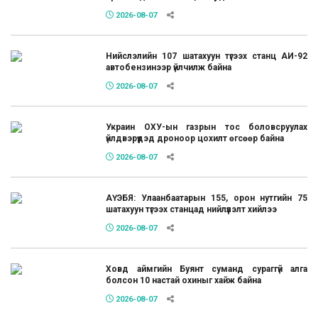
2026-08-07
Нийслэлийн 107 шатахуун түгээх станц АИ-92
автобензинээр үйлчилж байна
2026-08-07
Украин ОХУ-ын газрын тос боловсруулах
үйлдвэрүүдэд дроноор цохилт өгсөөр байна
2026-08-07
АҮЭБЯ: Улаанбаатарын 155, орон нутгийн 75
шатахуун түгээх станцад нийлүүлэлт хийлээ
2026-08-07
Ховд аймгийн Буянт суманд сураггүй алга
болсон 10 настай охиныг хайж байна
2026-08-07