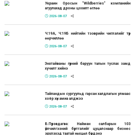
Украин Оросын "Wildberries" компанийн
агуулахад дроны цохилт өглөө
2026-08-07
Ч:19А, Ч:19Б нийтийн тээврийн чиглэлийг түр
өөрчиллөө
2026-08-07
Энхтайваны гүүрний баруун талын туслах замд
хучилт хийнэ
2026-08-07
Тайландын сургуульд гарсан халдлагын улмаас
хоёр хүн амиа алджээ
2026-08-07
Б.Пүрэвдагва: Найман салбарын 103
үйлчилгээний бүртгэлийг цуцалснаар бизнес
эрхлэхэд таатай нөхцөл бүрдэнэ