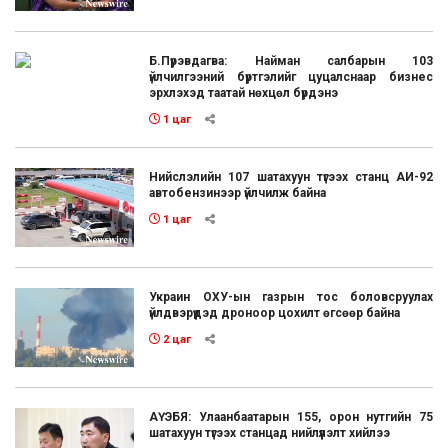
Б.Пүрэвдагва: Найман салбарын 103
үйлчилгээний бүртгэлийг цуцалснаар бизнес
эрхлэхэд таатай нөхцөл бүрдэнэ
1 цаг
Нийслэлийн 107 шатахуун түгээх станц АИ-92
автобензинээр үйлчилж байна
1 цаг
Украин ОХУ-ын газрын тос боловсруулах
үйлдвэрүүдэд дроноор цохилт өгсөөр байна
2 цаг
АҮЭБЯ: Улаанбаатарын 155, орон нутгийн 75
шатахуун түгээх станцад нийлүүлэлт хийлээ