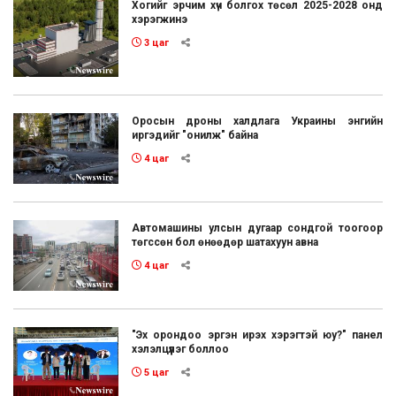
Хогийг эрчим хүч болгох төсөл 2025-2028 онд
хэрэгжинэ
3 цаг
Оросын дроны халдлага Украины энгийн
иргэдийг "онилж" байна
4 цаг
Автомашины улсын дугаар сондгой тоогоор
төгссөн бол өнөөдөр шатахуун авна
4 цаг
"Эх орондоо эргэн ирэх хэрэгтэй юу?" панел
хэлэлцүүлэг боллоо
5 цаг