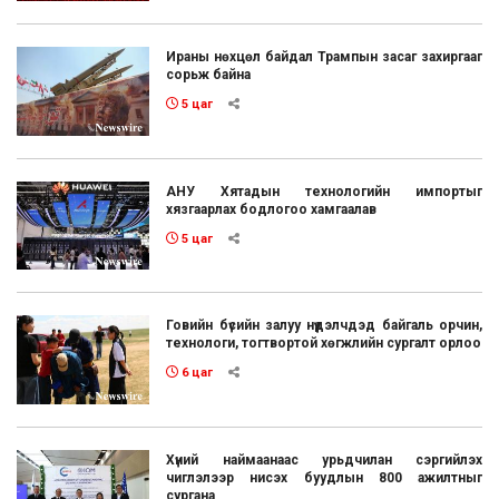
Ираны нөхцөл байдал Трампын засаг захиргааг
сорьж байна
5 цаг
АНУ Хятадын технологийн импортыг
хязгаарлах бодлогоо хамгаалав
5 цаг
Говийн бүсийн залуу нүүдэлчдэд байгаль орчин,
технологи, тогтвортой хөгжлийн сургалт орлоо
6 цаг
Хүний наймаанаас урьдчилан сэргийлэх
чиглэлээр нисэх буудлын 800 ажилтныг
сургана