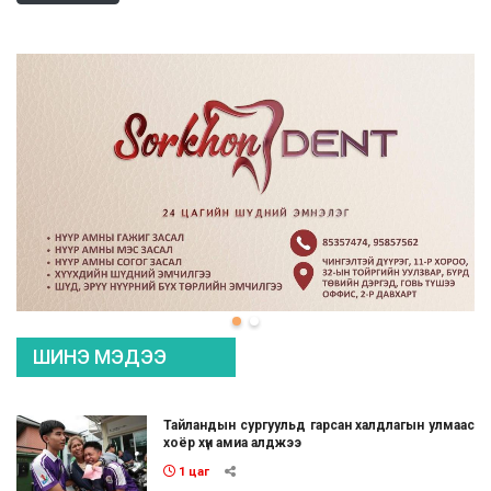
ШИНЭ МЭДЭЭ
Тайландын сургуульд гарсан халдлагын улмаас
хоёр хүн амиа алджээ
1 цаг