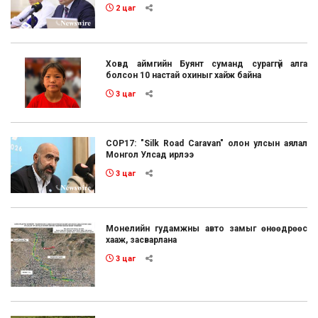
2 цаг
Ховд аймгийн Буянт суманд сураггүй алга
болсон 10 настай охиныг хайж байна
3 цаг
COP17: "Silk Road Caravan" олон улсын аялал
Монгол Улсад ирлээ
3 цаг
Монелийн гудамжны авто замыг өнөөдрөөс
хааж, засварлана
3 цаг