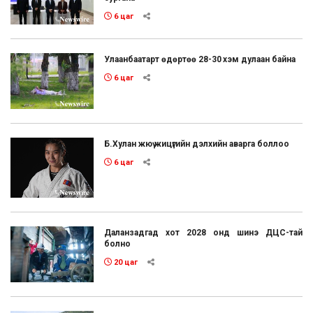
6 цаг
Улаанбаатарт өдөртөө 28-30 хэм дулаан байна
6 цаг
Б.Хулан жюү жицүгийн дэлхийн аварга боллоо
6 цаг
Даланзадгад хот 2028 онд шинэ ДЦС-тай
болно
20 цаг