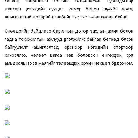
хананд авиралтын хэсгийг төлөвлөсөн. Гуравдугаар
давхарт үзэгчдийн суудал, камер болон шүүгчийн өрөө,
ашиглалттай дээврийн талбайг тус тус төлөвлөсөн байна.
Өнөөдрийн байдлаар барилгын дотор заслын ажил болон
гадна тохижилтын ажлууд үргэлжилж байгаа бөгөөд бүтээн
байгуулалт ашиглалтад орсноор иргэдийн спортоор
хичээллэх, чөлөөт цагаа зөв боловсон өнгөрүүлэх, эрүүл
амьдралын хэв маягийг төлөвшүүлэх орчин нөхцөл бүрдэх юм.