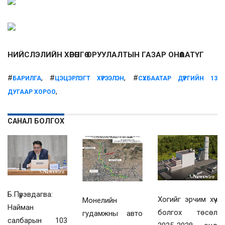
НИЙСЛЭЛИЙН ХӨРӨНГӨ ОРУУЛАЛТЫН ГАЗАР ОНӨААТҮГ
#
, #
, #
БАРИЛГА
ЦЭЦЭРЛЭГТ ХҮРЭЭЛЭН
СҮХБААТАР ДҮҮРГИЙН 13
,
ДУГААР ХОРОО
САНАЛ БОЛГОХ
Б.Пүрэвдагва:
Хогийг эрчим хүч
Монелийн
Найман
болгох төсөл
гудамжны авто
салбарын 103