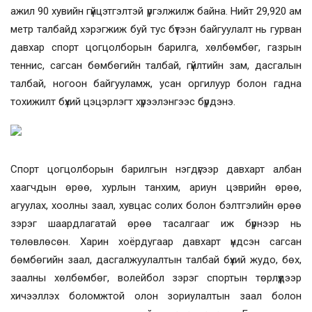
ажил 90 хувийн гүйцэтгэлтэй үргэлжилж байна. Нийт 29,920 ам
метр талбайд хэрэгжиж буй тус бүтээн байгуулалт нь гурван
давхар спорт цогцолборын барилга, хөлбөмбөг, газрын
теннис, сагсан бөмбөгийн талбай, гүйлтийн зам, дасгалын
талбай, ногоон байгууламж, усан оргилуур болон гадна
тохижилт бүхий цэцэрлэгт хүрээлэнгээс бүрдэнэ.
Спорт цогцолборын барилгын нэгдүгээр давхарт албан
хаагчдын өрөө, хурлын танхим, ариун цэврийн өрөө,
агуулах, хоолны заал, хувцас солих болон бэлтгэлийн өрөө
зэрэг шаардлагатай өрөө тасалгааг иж бүрнээр нь
төлөвлөсөн. Харин хоёрдугаар давхарт үндсэн сагсан
бөмбөгийн заал, дасгалжуулалтын талбай бүхий жудо, бөх,
заалны хөлбөмбөг, волейбол зэрэг спортын төрлүүдээр
хичээллэх боломжтой олон зориулалтын заал болон