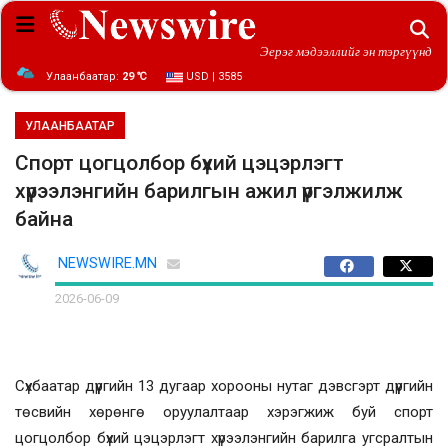
Эерэг мэдээллийг эн тэргүүнд
Улаанбаатар:
29 ℃
USD | 3585
УЛААНБААТАР
Спорт цогцолбор бүхий цэцэрлэгт
хүрээлэнгийн барилгын ажил үргэлжилж
байна
NEWSWIRE.MN
2026-06-09
Сүхбаатар дүүргийн 13 дугаар хорооны нутаг дэвсгэрт дүүргийн
төсвийн хөрөнгө оруулалтаар хэрэгжиж буй спорт
цогцолбор бүхий цэцэрлэгт хүрээлэнгийн барилга угсралтын