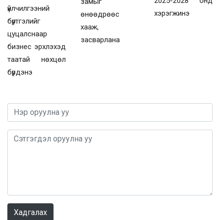
2025-2028 онд
замыг
үйлчилгээний
хэрэгжинэ
өнөөдрөөс
бүртгэлийг
хааж,
цуцалснаар
засварлана
бизнес эрхлэхэд
таатай нөхцөл
бүрдэнэ
0 / 1000
Хадгалах