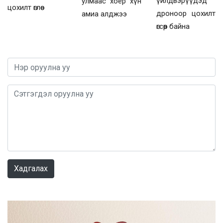
үйлдвэрүүдэд
улмаас хоёр хүн
цохилт өглөө
дроноор цохилт
амиа алджээ
өгсөөр байна
0 / 1000
Хадгалах