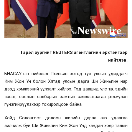
Гэрэл зургийг REUTERS агентлагийн эрхтэйгээр
нийтлэв.
БНАСАУ-ын нийслэл Пхеньян хотод тус улсын удирдагч
Ким Жон Ун болон Хятад улсын дарга Ши Жиньпин нар
дээд хэмжээний уулзалт хийлээ. Тэд цаашид улс төр, эдийн
засаг, соёлын салбарын хамтын ажиллагаагаа өргөжүүлэн
гүнзгийрүүлэхээр тохиролцсон байна.
Хойд Солонгост долоон жилийн дараа анх удаагаа
айлчилж буй Ши Жиньпин Ким Жон Унд хандан хоёр талын