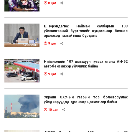
8 цаг
Б.Пүрэвдагва: Найман салбарын 103
үйлчилгээний бүртгэлийг цуцалснаар бизнес
эрхлэхэд таатай нөхцөл бүрдэнэ
9 цаг
Нийслэлийн 107 шатахуун түгээх станц АИ-92
автобензинээр үйлчилж байна
9 цаг
Украин ОХУ-ын газрын тос боловсруулах
үйлдвэрүүдэд дроноор цохилт өгсөөр байна
10 цаг