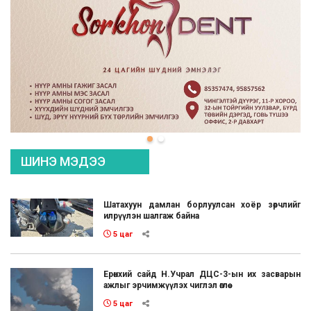
ШИНЭ МЭДЭЭ
Шатахуун дамлан борлуулсан хоёр зөрчлийг
илрүүлэн шалгаж байна
5 цаг
Ерөнхий сайд Н.Учрал ДЦС-3-ын их засварын
ажлыг эрчимжүүлэх чиглэл өглөө
5 цаг