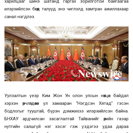
харилцааг шинэ шатанд гаргах зорилготой байгаагаа
илэрхийлсэн бөгөөд талууд энэ чиглэлд хамтран ажиллахаар
санал нэгдлээ.
Уулзалтын үеэр Ким Жон Ун олон улсын нөхцөл байдал
хэрхэн өөрчлөгдөхөөс үл хамааран “Нэгдсэн Хятад” гэсэн
бодлогыг тууштай, бүрэн дэмжихээ илэрхийлсэн байна.
БНХАУ ардчилсан засаглалтай Тайванийг өөрийн газар
нутгийн салшгүй нэг хэсэг гэж үздэгээ удаа дараа