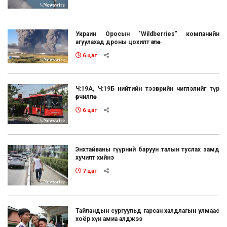
Украин Оросын "Wildberries" компанийн
агуулахад дроны цохилт өглөө
6 цаг
Ч:19А, Ч:19Б нийтийн тээврийн чиглэлийг түр
өөрчиллөө
6 цаг
Энхтайваны гүүрний баруун талын туслах замд
хучилт хийнэ
7 цаг
Тайландын сургуульд гарсан халдлагын улмаас
хоёр хүн амиа алджээ