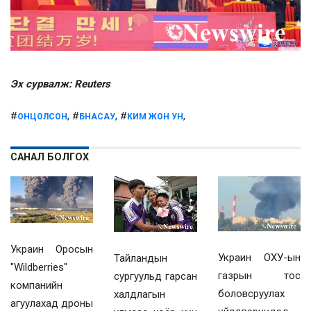
Эх сурвалж: Reuters
#
, #
, #
,
ОНЦОЛСОН
БНАСАУ
КИМ ЖОН УН
САНАЛ БОЛГОХ
Украин Оросын
Украин ОХУ-ын
Тайландын
"Wildberries"
газрын тос
сургуульд гарсан
компанийн
боловсруулах
халдлагын
агуулахад дроны