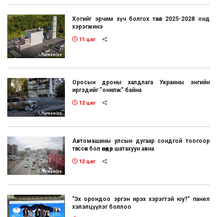
Хогийг эрчим хүч болгох төсөл 2025-2028 онд
хэрэгжинэ
11 цаг
Оросын дроны халдлага Украины энгийн
иргэдийг "онилж" байна
12 цаг
Автомашины улсын дугаар сондгой тоогоор
төгссөн бол өнөөдөр шатахуун авна
12 цаг
"Эх орондоо эргэн ирэх хэрэгтэй юу?" панел
хэлэлцүүлэг боллоо