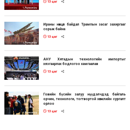
13 цаг
Ираны нөхцөл байдал Трампын засаг захиргааг
сорьж байна
13 цаг
АНУ Хятадын технологийн импортыг
хязгаарлах бодлогоо хамгаалав
13 цаг
Говийн бүсийн залуу нүүдэлчдэд байгаль
орчин, технологи, тогтвортой хөгжлийн сургалт
орлоо
13 цаг