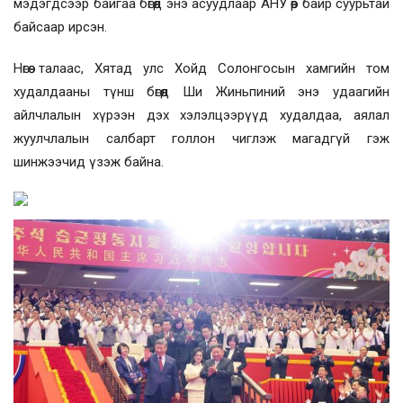
мэдэгдсээр байгаа бөгөөд энэ асуудлаар АНУ өөр байр суурьтай
байсаар ирсэн.
Нөгөө талаас, Хятад улс Хойд Солонгосын хамгийн том
худалдааны түнш бөгөөд Ши Жиньпиний энэ удаагийн
айлчлалын хүрээн дэх хэлэлцээрүүд худалдаа, аялал
жуулчлалын салбарт голлон чиглэж магадгүй гэж
шинжээчид үзэж байна.