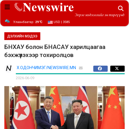
Эерэг мэдээллийг эн тэргүүнд
Улаанбаатар:
29 ℃
USD | 3585
ДЭЛХИЙН МЭДЭЭ
БНХАУ болон БНАСАУ харилцаагаа
бэхжүүлэхээр тохиролцов
Х.ОДОНЧИМЭГ/NEWSWIRE.MN
2026-06-09