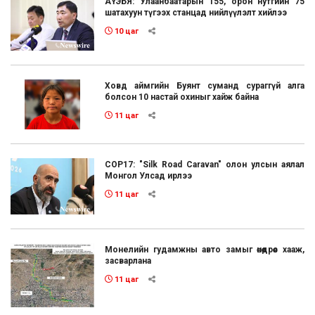
АҮЭБЯ: Улаанбаатарын 155, орон нутгийн 75
шатахуун түгээх станцад нийлүүлэлт хийлээ
10 цаг
Ховд аймгийн Буянт суманд сураггүй алга
болсон 10 настай охиныг хайж байна
11 цаг
COP17: "Silk Road Caravan" олон улсын аялал
Монгол Улсад ирлээ
11 цаг
Монелийн гудамжны авто замыг өнөөдрөөс хааж,
засварлана
11 цаг