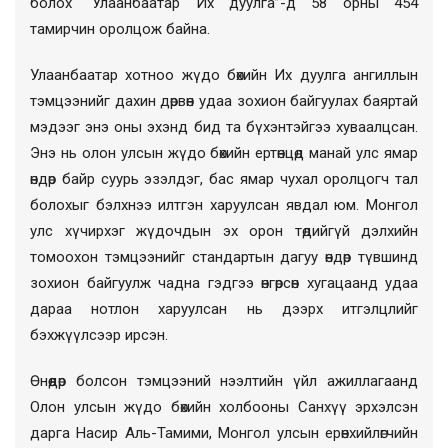
болох “Улаанбаатар Их дуулга”-д 58 орны 454
тамирчин оролцож байна.
Улаанбаатар хотноо жүдо бөхийн Их дуулга ангиллын
тэмцээнийг дахин дөрвөн удаа зохион байгуулах баяртай
мэдээг энэ оны эхэнд бид та бүхэнтэйгээ хуваалцсан.
Энэ нь олон улсын жүдо бөхийн ертөнцөд манай улс ямар
өндөр байр суурь эзэлдэг, бас ямар чухал оролцогч тал
болохыг бэлхнээ илтгэн харуулсан явдал юм. Монгол
улс хүчирхэг жүдочдын эх орон төдийгүй дэлхийн
томоохон тэмцээнийг стандартын дагуу өндөр түвшинд
зохион байгуулж чадна гэдгээ өнгөрсөн хугацаанд удаа
дараа нотлон харуулсан нь дээрх итгэлцлийг
бэхжүүлсээр ирсэн.
Өнөөдөр болсон тэмцээний нээлтийн үйл ажиллагаанд
Олон улсын жүдо бөхийн холбооны Санхүү эрхэлсэн
дарга Насир Аль-Тамими, Монгол улсын ерөнхийлөгчийн