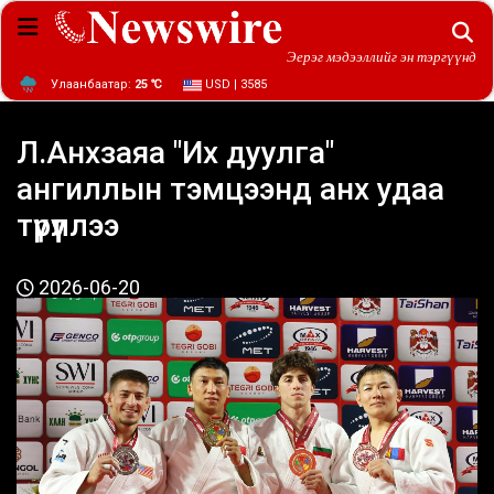
Эерэг мэдээллийг эн тэргүүнд
Улаанбаатар:
25 ℃
USD | 3585
Л.Анхзаяа "Их дуулга"
ангиллын тэмцээнд анх удаа
түрүүллээ
2026-06-20