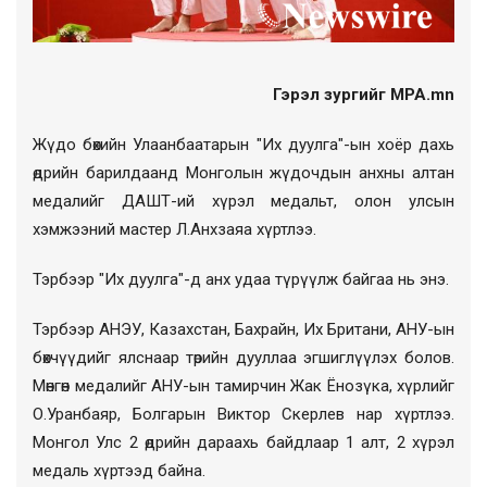
Гэрэл зургийг MPA.mn
Жүдо бөхийн Улаанбаатарын "Их дуулга"-ын хоёр дахь
өдрийн барилдаанд Монголын жүдочдын анхны алтан
медалийг ДАШТ-ий хүрэл медальт, олон улсын
хэмжээний мастер Л.Анхзаяа хүртлээ.
Тэрбээр "Их дуулга"-д анх удаа түрүүлж байгаа нь энэ.
Тэрбээр АНЭУ, Казахстан, Бахрайн, Их Британи, АНУ-ын
бөхчүүдийг ялснаар төрийн дууллаа эгшиглүүлэх болов.
Мөнгөн медалийг АНУ-ын тамирчин Жак Ёнозүка, хүрлийг
О.Уранбаяр, Болгарын Виктор Скерлев нар хүртлээ.
Монгол Улс 2 өдрийн дараахь байдлаар 1 алт, 2 хүрэл
медаль хүртээд байна.