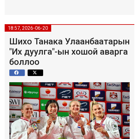
18:57, 2026-06-20
Шихо Танака Улаанбаатарын
"Их дуулга"-ын хошой аварга
боллоо