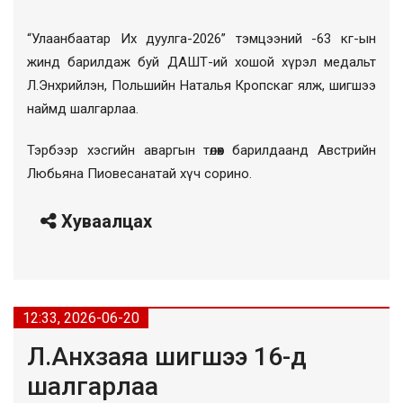
“Улаанбаатар Их дуулга-2026” тэмцээний -63 кг-ын
жинд барилдаж буй ДАШТ-ий хошой хүрэл медальт
Л.Энхрийлэн, Польшийн Наталья Кропскаг ялж, шигшээ
наймд шалгарлаа.
Тэрбээр хэсгийн аваргын төлөөх барилдаанд Австрийн
Любьяна Пиовесанатай хүч сорино.
Хуваалцах
12:33, 2026-06-20
Л.Анхзаяа шигшээ 16-д
шалгарлаа