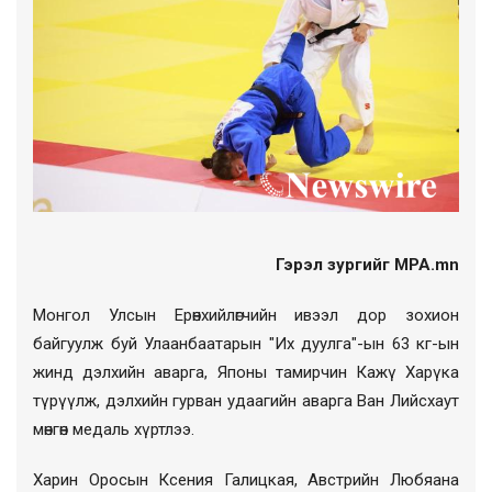
Гэрэл зургийг MPA.mn
Монгол Улсын Ерөнхийлөгчийн ивээл дор зохион
байгуулж буй Улаанбаатарын "Их дуулга"-ын 63 кг-ын
жинд дэлхийн аварга, Японы тамирчин Кажү Харүка
түрүүлж, дэлхийн гурван удаагийн аварга Ван Лийсхаут
мөнгөн медаль хүртлээ.
Харин Оросын Ксения Галицкая, Австрийн Любяана