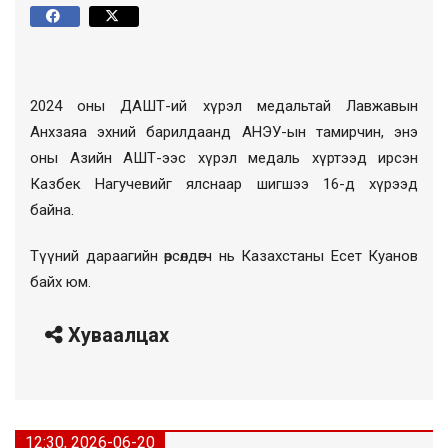
2024 оны ДАШТ-ий хүрэл медальтай Лавжавын
Анхзаяа эхний барилдаанд АНЭУ-ын тамирчин, энэ
оны Азийн АШТ-ээс хүрэл медаль хүртээд ирсэн
Казбек Нагучевийг ялснаар шигшээ 16-д хүрээд
байна.
Түүний дараагийн өрсөлдөгч нь Казахстаны Есет Куанов
байх юм.
Хуваалцах
12:30, 2026-06-20