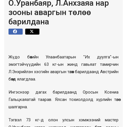
О.Уранбаяр, Л.Анхзаяа нар
зооны аваргын төлөө
барилдана
Жүдо бөхийн Улаанбаатарын "Их дуулга"-ын
эмэгтэйчүүдийн 63 кг-ын жинд гавьяат тамирчин
Л.Энхрийлэн хэсгийн аваргын төлөөх барилдаанд Австрийн
бөхөд ялагдлаа.
Ингэснээр дагах барилдаанд Оросын Ксениа
Гальцкаяатай таарав. Ялсан тохиолдолд хүрлийн төлөө
шалгарна.
Тэгвэл 73 кг-д олон улсын хэмжээний мастер