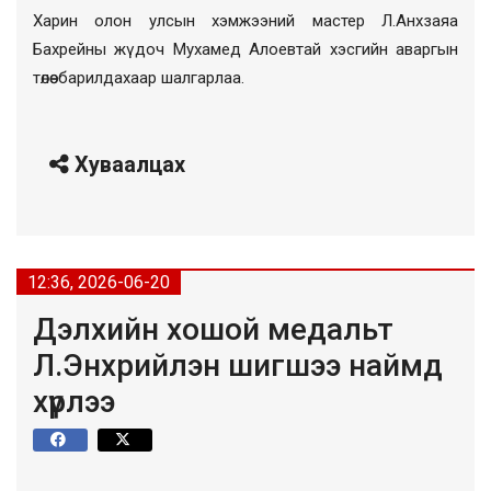
Харин олон улсын хэмжээний мастер Л.Анхзаяа
Бахрейны жүдоч Мухамед Алоевтай хэсгийн аваргын
төлөө барилдахаар шалгарлаа.
Хуваалцах
12:36, 2026-06-20
Дэлхийн хошой медальт
Л.Энхрийлэн шигшээ наймд
хүрлээ