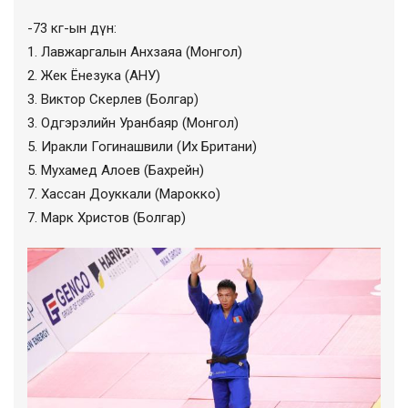
-73 кг-ын дүн:
1. Лавжаргалын Анхзаяа (Монгол)
2. Жек Ёнезука (АНУ)
3. Виктор Скерлев (Болгар)
3. Одгэрэлийн Уранбаяр (Монгол)
5. Иракли Гогинашвили (Их Британи)
5. Мухамед Алоев (Бахрейн)
7. Хассан Доуккали (Марокко)
7. Марк Христов (Болгар)