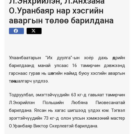
Л.Энхрийлэн, Л.Анхзаяа
О.Уранбаяр нар хэсгийн
аваргын төлөө барилдана
Улаанбаатарын "Их дуулга"-ын хоёр дахь өдрийн
барилдаанд манай улсаас 16 тамирчин дэвжээнд
гарснаас гурав нь шөвгийн наймд буюу хэсгийн аваргын
төлөө шалгарч үлдлээ.
Тодруулбал, эмэгтэйчүүдийн 63 кг-д гавьяат тамирчин
Л.Энхрийлэн Польшийн Любяна Пиовесанатай
барилдана. Ялсан нь хагас шигшээд үлдэх юм. Тэгвэл
эрэгтэйчүүдийн 73 кг-д олон улсын хэмжээний мастер
О.Уранбаяр Виктор Скерлевтэй барилдана.