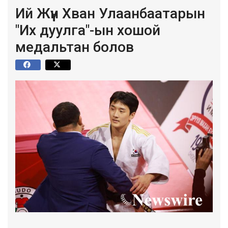
Ий Жүүн Хван Улаанбаатарын
"Их дуулга"-ын хошой
медальтан болов