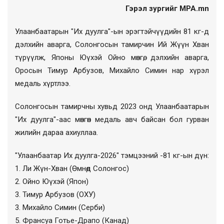
Гэрэл зургийг MPA.mn
Улаанбаатарын "Их дуулга"-ын эрэгтэйчүүдийн 81 кг-д
дэлхийн аварга, Солонгосын тамирчин Ий Жүүн Хван
түрүүлж, Японы Юүхэй Ойно мөнгө, дэлхийн аварга,
Оросын Тимур Арбузов, Михайло Симин нар хүрэл
медаль хүртлээ.
Солонгосын тамирчны хувьд 2023 онд Улаанбаатарын
"Их дуулга"-аас мөнгөн медаль авч байсан бол гурван
жилийн дараа ахиуллаа.
"Улаанбаатар Их дуулга-2026" тэмцээний -81 кг-ын дүн:
1. Ли Жүн-Хван (Өмнөд Солонгос)
2. Ойно Юүхэй (Япон)
3. Тимур Арбузов (ОХУ)
3. Михайло Симин (Серби)
5. Франсуа Готье-Драпо (Канад)