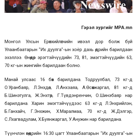
Гэрэл зургийг MPA.mn
Монгол Улсын Ерөнхийлөгчийн ивээл дор болж буй
Улаанбаатарын "Их дуулга"-ын хоёр дахь өдрийн барилдаан
эхэллээ. Өнөөдөр эрэгтэйчүүдийн 73, 81, эмэгтэйчүүдийн 63,
70 кг-ын жингийн барилдаан болно.
Манай улсаас 16 бөх барилдана. Тодруулбал, 73 кг-д
О.Уранбаяр, Л.Энхдөл, Л.Анхзаяа, А.Өсөхжаргал, 81 кг-д
Б.Шинэтулга, Ж.Энхтөр, Г.Түвдэнренчин, О.Шинэбаяр нар
барилдана. Харин эмэгтэйчүүдээс 63 кг-д Л.Энхрийлэн,
Б.Ганхайч, Г.Энхжин, Х.Маралмаа, 70 кг-д Ж.Дэлгэр,
С.Лхагвадулам, Х.Буянжаргал, У.Анужин нар барилдана.
Түүнчлэн өнөөдрийн 16:30 цагт Улаанбаатарын "Их дуулга"-ын