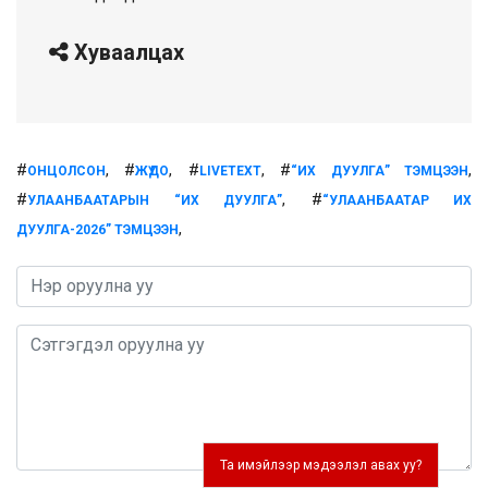
Хуваалцах
#
, #
, #
, #
,
ОНЦОЛСОН
ЖҮДО
LIVETEXT
“ИХ ДУУЛГА” ТЭМЦЭЭН
#
, #
УЛААНБААТАРЫН “ИХ ДУУЛГА”
“УЛААНБААТАР ИХ
,
ДУУЛГА-2026” ТЭМЦЭЭН
0 / 1000
Та имэйлээр мэдээлэл авах уу?