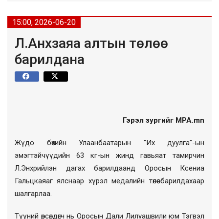
15:00, 2026-06-20
Л.Анхзаяа алтын төлөө
барилдана
Гэрэл зургийг MPA.mn
Жүдо бөхийн Улаанбаатарын "Их дуулга"-ын
эмэгтэйчүүдийн 63 кг-ын жинд гавьяат тамирчин
Л.Энхрийлэн дагах барилдаанд Оросын Ксениа
Гальцкаяаг ялснаар хүрэл медалийн төлөө барилдахаар
шалгарлаа.
Түүний өрсөлдөгч нь Оросын Дали Лилуашвили юм Тэгвэл