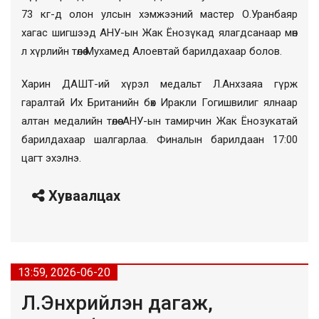
73 кг-д олон улсын хэмжээний мастер О.Уранбаяр
хагас шигшээд АНУ-ын Жак Ёнозүкад ялагдсанаар мөн
л хүрлийн төлөө Мухамед Алоевтай барилдахаар болов.
Харин ДАШТ-ий хүрэл медальт Л.Анхзаяа гүрж
гаралтай Их Британийн бөх Иракли Гогишвилиг ялнаар
алтан медалийн төлөө АНУ-ын тамирчин Жак Ёнозукатай
барилдахаар шалгарлаа. Финалын барилдаан 17:00
цагт эхэлнэ.
Хуваалцах
13:59, 2026-06-20
Л.Энхрийлэн дагаж,