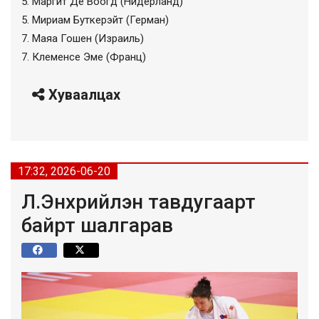
5. Маргит Де Воогд (Нидерланд)
5. Мириам Буткерэйт (Герман)
7. Маяа Гошен (Израиль)
7. Клеменсе Эме (Франц)
Хуваалцах
17:32, 2026-06-20
Л.Энхрийлэн тавдугаарт
байрт шалгарав