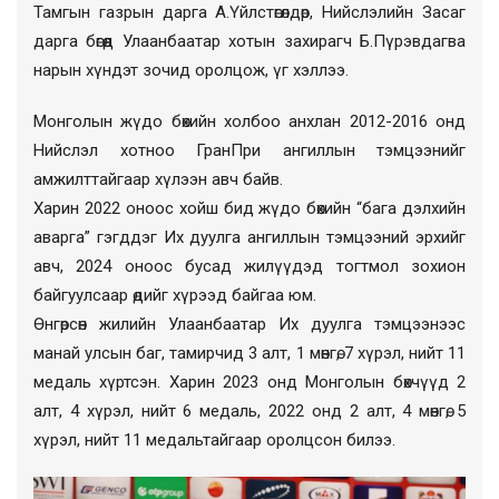
Тамгын газрын дарга А.Үйлстөгөлдөр, Нийслэлийн Засаг
дарга бөгөөд Улаанбаатар хотын захирагч Б.Пүрэвдагва
нарын хүндэт зочид оролцож, үг хэллээ.
Монголын жүдо бөхийн холбоо анхлан 2012-2016 онд
Нийслэл хотноо ГранПри ангиллын тэмцээнийг
амжилттайгаар хүлээн авч байв.
Харин 2022 оноос хойш бид жүдо бөхийн “бага дэлхийн
аварга” гэгддэг Их дуулга ангиллын тэмцээний эрхийг
авч, 2024 оноос бусад жилүүдэд тогтмол зохион
байгуулсаар өдийг хүрээд байгаа юм.
Өнгөрсөн жилийн Улаанбаатар Их дуулга тэмцээнээс
манай улсын баг, тамирчид 3 алт, 1 мөнгө, 7 хүрэл, нийт 11
медаль хүртсэн. Харин 2023 онд Монголын бөхчүүд 2
алт, 4 хүрэл, нийт 6 медаль, 2022 онд 2 алт, 4 мөнгө, 5
хүрэл, нийт 11 медальтайгаар оролцсон билээ.