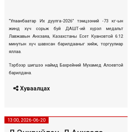
“Улаанбаатар Их дуулга-2026” тэмцээний -73 кг-ын
жинд хүч сорьж буй ДАШТ-ий хүрэл медальт
Лавжавын Анхзаяа, Казахстаны Есет Куановтой 6:12
минутын хүч шавхсан барилдааныг хийж, торгуулиар
яллаа.
Тэрбээр шигшээ наймд Бахрейний Мухамед Алоевтой
барилдана.
Хуваалцах
13:00, 2026-06-20