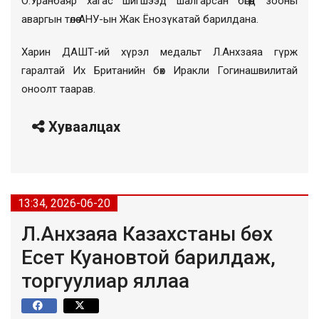
О.Уранбаяр хагас шигшээд шалгарсан бөгөөд зооны
аваргын төлөө АНУ-ын Жак Ёнозүкатай барилдана.
Харин ДАШТ-ий хүрэл медальт Л.Анхзаяа гүрж
гаралтай Их Британийн бөх Иракли Гогинашвилитай
оноолт таарав.
Хуваалцах
13:34, 2026-06-20
Л.Анхзаяа Казахстаны бөх
Есет Куановтой барилдаж,
торгуулиар яллаа