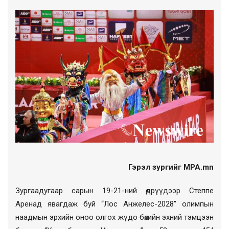
Гэрэл зургийг MPA.mn
Зургаадугаар сарын 19-21-ний өдрүүдээр Степпе
Аренад явагдаж буй “Лос Анжелес-2028” олимпын
наадмын эрхийн оноо олгох жүдо бөхийн эхний тэмцээн