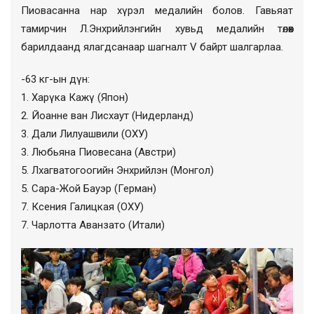
Пиовасанна нар хүрэл медалийн болов. Гавьяат
тамирчин Л.Энхрийлэнгийн хувьд медалийн төлөөх
барилдаанд ялагдсанаар шагналт V байрт шалгарлаа.
-63 кг-ын дүн:
1. Харүка Кажү (Япон)
2. Йоанне ван Лисхаут (Нидерланд)
3. Дали Лилуашвили (ОХУ)
3. Любьяна Пиовесана (Австри)
5. Лхагватогоогийн Энхрийлэн (Монгол)
5. Сара-Жой Бауэр (Герман)
7. Ксения Галицкая (ОХУ)
7. Чарлотта Аванзато (Итали)