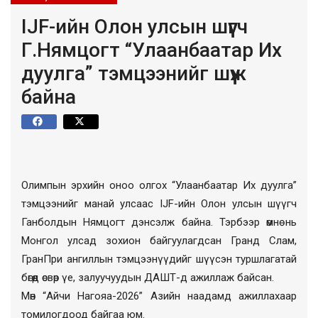
IJF-ийн Олон улсын шүүгч
Г.Нямцогт “Улаанбаатар Их
дуулга” тэмцээнийг шүүж
байна
Олимпын эрхийн оноо олгох “Улаанбаатар Их дуулга”
тэмцээнийг манай улсаас IJF-ийн Олон улсын шүүгч
Ганболдын Нямцогт дэнсэлж байна. Тэрбээр өмнө нь
Монгол улсад зохион байгуулагдсан Гранд Слам,
ГранПри ангиллын тэмцээнүүдийг шүүсэн туршлагатай
бөгөөд өсвөр үе, залуучуудын ДАШТ-д ажиллаж байсан.
Мөн “Айчи Нагояа-2026” Азийн наадамд ажиллахаар
томилогдоод байгаа юм.