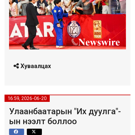
Хуваалцах
16:59, 2026-06-20
Улаанбаатарын "Их дуулга"-
ын нээлт боллоо