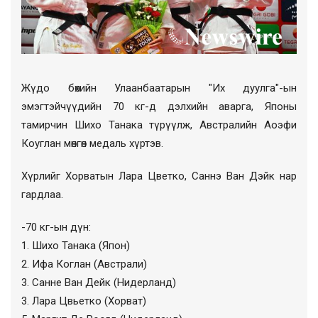
Жүдо бөхийн Улаанбаатарын "Их дуулга"-ын
эмэгтэйчүүдийн 70 кг-д дэлхийн аварга, Японы
тамирчин Шихо Танака түрүүлж, Австралийн Аоэфи
Коуглан мөнгөн медаль хүртэв.
Хүрлийг Хорватын Лара Цветко, Саннэ Ван Дэйк нар
гардлаа.
-70 кг-ын дүн:
1. Шихо Танака (Япон)
2. Ифа Коглан (Австрали)
3. Санне Ван Дейк (Нидерланд)
3. Лара Цвьетко (Хорват)