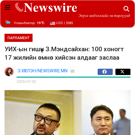
Эерэг мэдээллийг эн тэргүүнд
Улаанбаатар:
19 ℃
USD | 3585
ПАРЛАМЕНТ
УИХ-ын гишүүн З.Мэндсайхан: 100 хоногт
17 жилийн өмнө хийсэн алдааг заслаа
Э.ХҮСЛЭН/NEWSWIRE.MN
2026-07-03