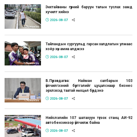
Энхтайваны гүүрний баруун талын туслах замд
хучилт хийнэ
2026-08-07
Тайландын сургуульд гарсан халдлагын улмаас
хоёр хүн амиа алджээ
2026-08-07
Б.Пүрэвдагва: Найман салбарын 103
үйлчилгээний бүртгэлийг цуцалснаар бизнес
эрхлэхэд таатай нөхцөл бүрдэнэ
2026-08-07
Нийслэлийн 107 шатахуун түгээх станц АИ-92
автобензинээр үйлчилж байна
2026-08-07