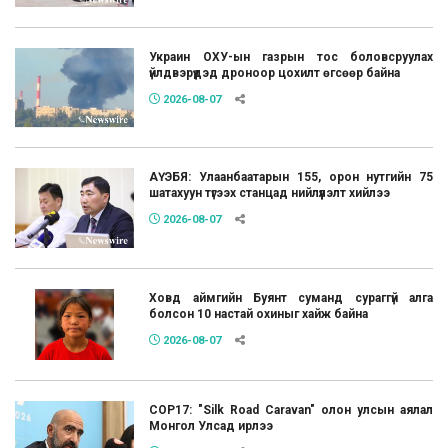
Украин ОХУ-ын газрын тос боловсруулах
үйлдвэрүүдэд дроноор цохилт өгсөөр байна
2026-08-07
АҮЭБЯ: Улаанбаатарын 155, орон нутгийн 75
шатахуун түгээх станцад нийлүүлэлт хийлээ
2026-08-07
Ховд аймгийн Буянт суманд сураггүй алга
болсон 10 настай охиныг хайж байна
2026-08-07
COP17: "Silk Road Caravan" олон улсын аялал
Монгол Улсад ирлээ