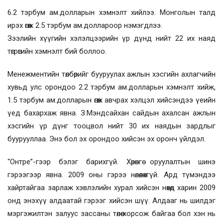
6.2 тэрбум ам.долларын хэмнэлт хийлээ. Монголын талд
ирэх өгөөж 2.5 тэрбум ам.доллароор нэмэгдлээ.
Зээлийн хүүгийн хэлэлцээрийн үр дүнд нийт 22 их наяд
төгрөгийн хэмнэлт бий боллоо.
Менежментийн төлбөрийг бууруулах ажлын хэсгийн ахлагчийн
хувьд улс орондоо 2.2 тэрбум ам.долларын хэмнэлт хийж,
1.5 тэрбум ам.долларын өгөөж авчрах хэлцэл хийсэндээ үеийн
үед бахархаж явна. З.Мэндсайхан сайдын ахалсан ажлын
хэсгийн үр дүнг тооцвол нийт 30 их наядын зардлыг
буурууллаа. Энэ бол эх орондоо хийсэн эх оронч үйлдэл.
“Онтре”-гээр бэлэг барихгүй. Хөрөнгө оруулалтын шинэ
гэрээгээр явна. 2009 оны гэрээ нөлөөлөхгүй. Ард түмэндээ
хайртайгаа зарлаж хэвлэлийн хурал хийсэн нөхөд харин 2009
онд энэхүү алдаатай гэрээг хийсэн шүү. Алдааг нь шилдэг
мэргэжилтэн залуус зассаны төлөө хорсож байгаа бол хэн нь