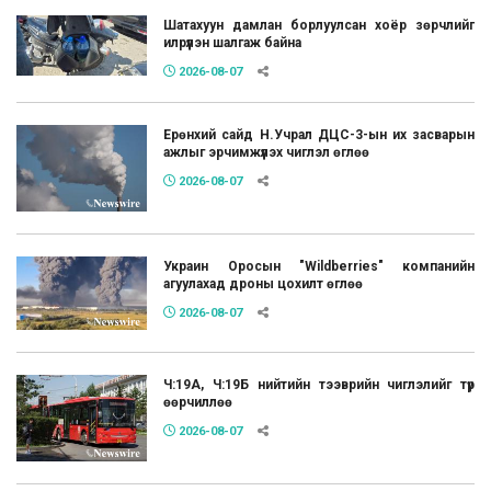
Шатахуун дамлан борлуулсан хоёр зөрчлийг
илрүүлэн шалгаж байна
2026-08-07
Ерөнхий сайд Н.Учрал ДЦС-3-ын их засварын
ажлыг эрчимжүүлэх чиглэл өглөө
2026-08-07
Украин Оросын "Wildberries" компанийн
агуулахад дроны цохилт өглөө
2026-08-07
Ч:19А, Ч:19Б нийтийн тээврийн чиглэлийг түр
өөрчиллөө
2026-08-07