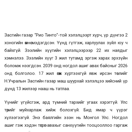
Засгийн газар “Рио Тинто”-той хэлэлцээрт хүрч, үр дүнгээ 2
хоногийн өмнө мэдэгдсэн. Үүнд гүтгэж, харлуулах зүйл юу ч
байхгүй. Зээлийн хүүгийн хэлэлцээрээр 22 их наядыг
хэмнэлээ. Зээлийн хүүг 3 жил тутамд эргэж харах эрхзүйн
боломж нээгдсэн. 2039 онд ногдол ашиг авах байсныг 2026
онд болголоо. 17 жил өгөөж хүртээхгүй явж ирсэн төслийг
Н.Учралын Засгийн газар маш шуурхай хэлэлцээ хийсний үр
дүнд 13 жилээр нааш нь татлаа.
Үүнийг үгүйсгэж, ард түмний тархийг угаах хэрэггүй. Улс
төрийг муйхарлаж хийж болохгүй. Бид ямар ч үүрэг
хүлээгээгүй. Энэ баялгийн эзэн нь Монгол Улс. Ногдол
ашиг гэж хэдэн төгрөг авахыг санхүүгийн тооцооллоо гаргаж