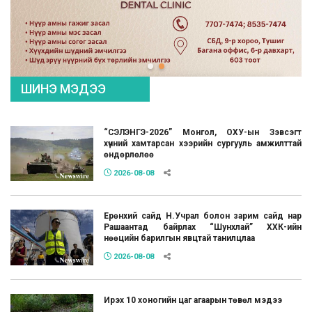
ШИНЭ МЭДЭЭ
“СЭЛЭНГЭ-2026” Монгол, ОХУ-ын Зэвсэгт
хүчний хамтарсан хээрийн сургууль амжилттай
өндөрлөлөө
2026-08-08
Ерөнхий сайд Н.Учрал болон зарим сайд нар
Рашаантад байрлах “Шунхлай” ХХК-ийн
нөөцийн барилгын явцтай танилцлаа
2026-08-08
Ирэх 10 хоногийн цаг агаарын төвөл мэдээ