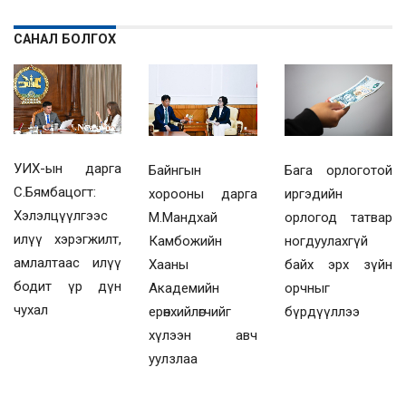
САНАЛ БОЛГОХ
УИХ-ын дарга
Байнгын
Бага орлоготой
С.Бямбацогт:
хорооны дарга
иргэдийн
Хэлэлцүүлгээс
М.Мандхай
орлогод татвар
илүү хэрэгжилт,
Камбожийн
ногдуулахгүй
амлалтаас илүү
Хааны
байх эрх зүйн
бодит үр дүн
Академийн
орчныг
чухал
ерөнхийлөгчийг
бүрдүүллээ
хүлээн авч
уулзлаа