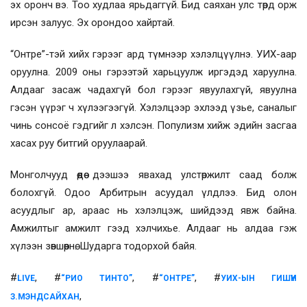
эх оронч вэ. Тоо худлаа ярьдаггүй. Бид саяхан улс төрд орж
ирсэн залуус. Эх орондоо хайртай.
“Онтре”-тэй хийх гэрээг ард түмнээр хэлэлцүүлнэ. УИХ-аар
оруулна. 2009 оны гэрээтэй харьцуулж иргэдэд харуулна.
Алдааг засаж чадахгүй бол гэрээг явуулахгүй, явуулна
гэсэн үүрэг ч хүлээгээгүй. Хэлэлцээр эхлээд үзье, саналыг
чинь сонсоё гэдгийг л хэлсэн. Популизм хийж эдийн засгаа
хасах руу битгий оруулаарай.
Монголчууд өөдөө дээшээ явахад улстөржилт саад болж
болохгүй. Одоо Арбитрын асуудал үлдлээ. Бид олон
асуудлыг ар, араас нь хэлэлцэж, шийдээд явж байна.
Амжилтыг амжилт гээд хэлчихье. Алдааг нь алдаа гэж
хүлээн зөвшөөрнө. Шударга тодорхой байя.
#
, #
, #
, #
LIVE
“РИО ТИНТО”
“ОНТРЕ”
УИХ-ЫН ГИШҮҮН
,
З.МЭНДСАЙХАН