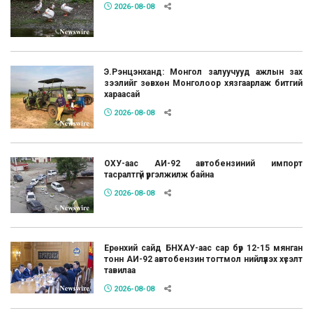
2026-08-08
Э.Рэнцэнханд: Монгол залуучууд ажлын зах
зээлийг зөвхөн Монголоор хязгаарлаж битгий
хараасай
2026-08-08
ОХУ-аас АИ-92 автобензиний импорт
тасралтгүй үргэлжилж байна
2026-08-08
Ерөнхий сайд БНХАУ-аас сар бүр 12-15 мянган
тонн АИ-92 автобензин тогтмол нийлүүлэх хүсэлт
тавилаа
2026-08-08