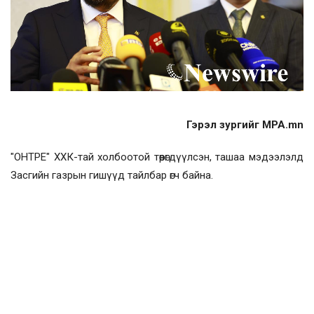
Гэрэл зургийг MPA.mn
"ОНТРЕ" ХХК-тай холбоотой төөрөгдүүлсэн, ташаа мэдээлэлд
Засгийн газрын гишүүд тайлбар өгч байна.