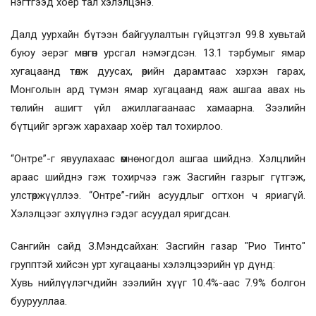
нэгтгээд хоёр тал хэлэлцэнэ.
Далд уурхайн бүтээн байгуулалтын гүйцэтгэл 99.8 хувьтай
буюу эерэг мөнгөн урсгал нэмэгдсэн. 13.1 тэрбумыг ямар
хугацаанд төлж дуусах, өрийн дарамтаас хэрхэн гарах,
Монголын ард түмэн ямар хугацаанд яаж ашгаа авах нь
төслийн ашигт үйл ажиллагаанаас хамаарна. Зээлийн
бүтцийг эргэж харахаар хоёр тал тохирлоо.
“Онтре”-г явуулахаас өмнө ногдол ашгаа шийднэ. Хэлцлийн
араас шийднэ гэж тохирчээ гэж Засгийн газрыг гүтгэж,
улстөржүүллээ. “Онтре”-гийн асуудлыг огтхон ч яриагүй.
Хэлэлцээг эхлүүлнэ гэдэг асуудал яригдсан.
Сангийн сайд З.Мэндсайхан: Засгийн газар "Рио Тинто"
групптэй хийсэн урт хугацааны хэлэлцээрийн үр дүнд:
Хувь нийлүүлэгчдийн зээлийн хүүг 10.4%-аас 7.9% болгон
буурууллаа.